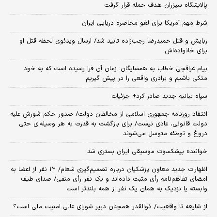
پالایشگاه سیزران هدف حمله قرار گرفت
شرط مهم آمریکا برای لغو محاصره دریایی ایران
ربایش و قتل حمیدرضا رجب‌زاده تایید شد/ ارسال ویدئوی لحظه قتل او
برای خانواده‌اش
پیام عراقچی خطاب به همسایگان؛ زمان آن فرا رسیده است که به خود
متکی باشیم و برادری واقعی را در پیش گیریم
سپاه بیانیه جدید صادر کرد+ جزئیات
انتقاد روزنامه جمهوری اسلامی از مخالفان دولت/ صدور حکم شورش علیه
دولت قانونی، عادی نیست/ برای بازگشت به قدرت به هر وسیله‌ای حتی
دروغ و توطئه متوسل می‌شوند
خواننده پیشکسوت موسیقی ایران بستری شد
اظهارات جدید معاون پزشکیان درباره تصمیم‌گیری شعام/ ۱۲ نفر از اعضا به
امضای تفاهم‌نامه رأی مثبت داده‌اند و یک نفر رأی منفی/ صدای طیف
وابسته یا نزدیک به همان یک نفر از همه بلندتر است
از شایعه تا واقعیت/ ذوالقدر همچنان دبیر شورای ‌عالی امنیت ملی است؟