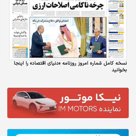
نسخه کامل شماره امروز روزنامه «دنیای‌ اقتصاد» را اینجا
بخوانید