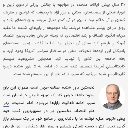
۳۰ سال پیش، ایالات متحده در مواجهه با چالش بزرگی از سوی ژاپن و
اروپا، شکلی از سرمایه‌داری مبتنی بر بازار آزاد را پذیرفت که قوانین و مقررات
کمتری بر آن حاکم بود، برابری در آن کمتر دنبال می‌شد و چرخه‌های رکود و
رونق در آن بیشتر مشاهده می‌شد. یک مجموعه از باورهای اشتباه اما مفید
درباره انگیزه، انصاف و رشد اقتصادی که زمینه افزایش رقابت‌پذیری اقتصاد
آمریکا را فراهم کرد مبنای آن تحول بود. اما با گذشت زمان، نسخه‌های
رادیکال این ایده‌ها تحولات منفی در ساختار سیاسی آمریکا پدید آورد و
رفاه جامعه این کشور را تهدید کرد. همچنین مشروعیت سیستم
کاپیتالیستی آمریکا تضعیف شده است. در ادامه به ۵ باور اشتباه درباره
کاپیتالیسم اشاره می‌کنیم که سبب نارضایتی از این سیستم شده است.
نخستین باور اشتباه اصالت حرص است. همواره این باور
وجود داشته حرص که یک غریزه طبیعی در انسان است
سبب ادامه فعالیت بازارها می‌شود. آدام اسمیت،
پدر
علم اقتصاد، نخستین بار در مشهورترین کتاب خود
یعنی «ثروت ملل» نوشت ما با دنباله‌روی از منافع خود در یک سیستم بازار
گویی تحت کنترل دست نامرئی هستیم و عملا رفاه دیگران را نیز افزایش