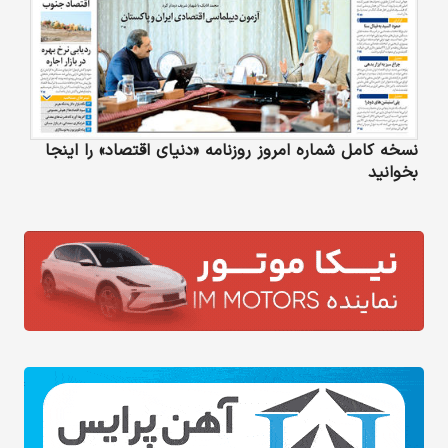
نسخه کامل شماره امروز روزنامه «دنیای‌ اقتصاد» را اینجا
بخوانید