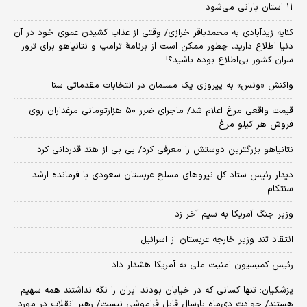
۱۱ استان بارانی می‌شود
کنایه زیدآبادی به محمدباقر خرازی/ وقتی از عذاب کشیدن عموی خود در آن
دنیا اطلاع دارید، چطور ممکن است از برنامهٔ ترامپ و نتانیاهو برای ترور
سران کشور بی‌اطلاع بوده باشید؟!
واکنش «ونس» به پیروزی یک مسلمان در انتخابات مقدماتی سنا
قیمت واقعی مرغ اعلام شد/ ماجرای ضرر ۵۰ هزارتومانی مرغداران روی
فروش هر کیلو مرغ
نتانیاهو بزرگترین دوستش را معرفی کرد/ بی بی از هند قدردانی کرد
دیدار رئیس ستاد کل نیروهای مسلح عربستان سعودی با فرمانده ارشد
سنتکام
وزیر جنگ آمریکا به سیم آخر زد
انتقاد تند وزیر خارجه عربستان از اسرائیل
رئیس کمیسیون امنیت ملی به آمریکا هشدار داد
پزشکیان: تنها کسانی که در خیابان بودند ایران را نگه نداشتند همه سهیم
هستند/ حوادث دی‌ماه پارسال قابل فراموشی نیست/ رهبر انقلاب در مورد