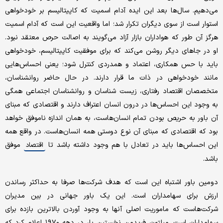
می‌دهیم. سال‌ها بعد این ایده آدام اسمیت که کاپیتالیسم بر خودخواهی
استوار است از سوی دیگران تکرار شد؛ اما واقعیت این است که آدام اسمیت
هرگز آن طور که هواداران بازار آزاد می‌گویند به اصالت حرص معتقد نبود.
او در جاهای دیگر روشن می‌کند که برای موفقیت کاپیتالیسم، خودخواهی
باید با حس همکاری، اعتماد و همدردی کنترل شود؛ یعنی احساس‌هایی
مانند خودخواهی در ذات ما قرار دارند. در حال حاضر روانشناسان،
متخصصان اقتصاد رفتاری، زیست شناسان و روانشناسان اجتماعی همگی
به وجود این احساس‌ها در درون انسان اعتراف دارند و اقتصادی که مبنای
آن باور به حریص بودن تمام انسان‌هاست، به همان اندازه ناموفق خواهد
بود که اقتصادی که مبنای آن نوع دوستی همه انسان‌هاست. در واقع همه
این احساس‌ها باید در تعادل با هم وجود داشته باشد تا
موفق
اقتصاد
باشد.
دومین باور اشتباه این است که هدف شرکت‌ها صرفا به حداکثر رساندن
ارزش برای سهامداران است. این یک باور جهانی در بین مدیران
شرکت‌هاست که ماموریت اصلی آنها به وجود آوردن بالاترین بازده برای
سهامداران است. میلتون فریدمن نخستین بار در دهه ۱۹۷۰ اعلام کرد که