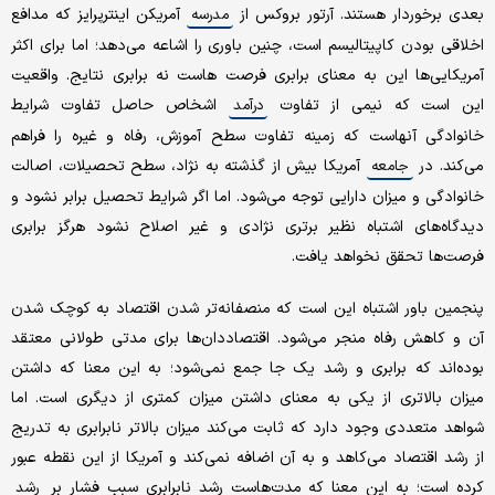
بعدی برخوردار هستند. آرتور بروکس از
آمریکن اینترپرایز که مدافع
مدرسه
اخلاقی بودن کاپیتالیسم است، چنین باوری را اشاعه می‌دهد؛ اما برای اکثر
آمریکایی‌ها این به معنای برابری فرصت هاست نه برابری نتایج. واقعیت
این است که نیمی از تفاوت
اشخاص حاصل تفاوت شرایط
درآمد
خانوادگی آنهاست که زمینه تفاوت سطح آموزش، رفاه و غیره را فراهم
می‌کند. در
آمریکا بیش از گذشته به نژاد، سطح تحصیلات، اصالت
جامعه
خانوادگی و میزان دارایی توجه می‌شود. اما اگر شرایط تحصیل برابر نشود و
دیدگاه‌های اشتباه نظیر برتری نژادی و غیر اصلاح نشود هرگز برابری
فرصت‌ها تحقق نخواهد یافت.
پنجمین باور اشتباه این است که منصفانه‌تر شدن اقتصاد به کوچک شدن
آن و کاهش رفاه منجر می‌شود. اقتصاددان‌ها برای مدتی طولانی معتقد
بوده‌اند که برابری و رشد یک جا جمع نمی‌شود؛ به این معنا که داشتن
میزان بالاتری از یکی به معنای داشتن میزان کمتری از دیگری است. اما
شواهد متعددی وجود دارد که ثابت می‌کند میزان بالاتر نابرابری به تدریج
از رشد اقتصاد می‌کاهد و به آن اضافه نمی‌کند و آمریکا از این نقطه عبور
کرده است؛ به این معنا که مدت‌هاست رشد نابرابری سبب فشار بر
رشد