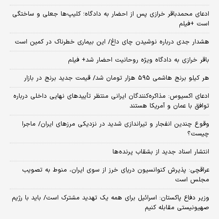
ادعای محمدباقر خرازی پس از احضار به دادگاه؛ کلیپ‌ها جعلی و ساختگی
است +فیلم
هشدار جدی درباره نوشیدن چای داغ/ این بیماری خطرناک در کمین است
باقر خرازی به دادگاه ویژه روحانیت احضار شد+ فیلم
هر کیلو برنج هاشمی ۵۹۵ هزار تومان شد/ قیمت جدید برنج در بازار
ادعای اکسیوس: مذاکره‌کنندگان ایرانی منتظر تأییدهای نهایی داخلی درباره
توافق با عمان و آمریکا هستند
وقوع چندین انفجار و تیراندازی شدید در نزدیکی مرز‌های ایران/ ماجرا
چیست؟
انتشار اسناد جدید از بشقاب پرنده‌ها
عراقچی: پذیرش کنوانسیون دریای خرز از سوی ایران، منوط به تصویب
مجلس است
وزیر دفاع پاکستان: اسرائیل برای همه یک تهدید مشترک است/ باید با رژیم
صهیونیستی مقابله کنیم