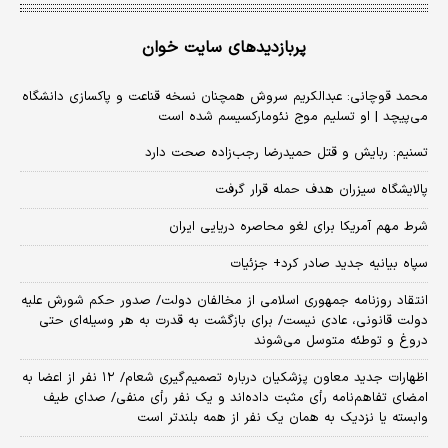
پربازدیدهای سایت خوان
محمد قوچانی: عبدالکریم سروش همچنان نسخه قناعت و پاکسازی دانشگاه
می‌پیچد | او تسلیم موج نئومارکسیسم شده است
تسنیم: ربایش و قتل حمیدرضا رجب‌زاده صحت دارد
پالایشگاه سیزران هدف حمله قرار گرفت
شرط مهم آمریکا برای لغو محاصره دریایی ایران
سپاه بیانیه جدید صادر کرد+ جزئیات
انتقاد روزنامه جمهوری اسلامی از مخالفان دولت/ صدور حکم شورش علیه
دولت قانونی، عادی نیست/ برای بازگشت به قدرت به هر وسیله‌ای حتی
دروغ و توطئه متوسل می‌شوند
اظهارات جدید معاون پزشکیان درباره تصمیم‌گیری شعام/ ۱۲ نفر از اعضا به
امضای تفاهم‌نامه رأی مثبت داده‌اند و یک نفر رأی منفی/ صدای طیف
وابسته یا نزدیک به همان یک نفر از همه بلندتر است