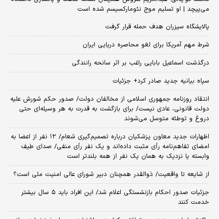
می‌پیچد | او تسلیم موج نئومارکسیسم شده است
پالایشگاه سیزران هدف حمله قرار گرفت
شرط مهم آمریکا برای لغو محاصره دریایی ایران
درگذشت اسماعیل بابایی راغب بر اثر سانحه رانندگی
سپاه بیانیه جدید صادر کرد+ جزئیات
انتقاد روزنامه جمهوری اسلامی از مخالفان دولت/ صدور حکم شورش علیه
دولت قانونی، عادی نیست/ برای بازگشت به قدرت به هر وسیله‌ای حتی
دروغ و توطئه متوسل می‌شوند
اظهارات جدید معاون پزشکیان درباره تصمیم‌گیری شعام/ ۱۲ نفر از اعضا به
امضای تفاهم‌نامه رأی مثبت داده‌اند و یک نفر رأی منفی/ صدای طیف
وابسته یا نزدیک به همان یک نفر از همه بلندتر است
از شایعه تا واقعیت/ ذوالقدر همچنان دبیر شورای ‌عالی امنیت ملی است؟
جزئیات صدور احکام بازنشستگی اعلام شد/ این افراد باید ۵ سال بیشتر
خدمت کنند