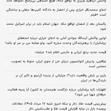
واکنش ابراهیم عزیزی به توافق مکه/ هیچ اشتباهی بی‌پاسخ نخواهد ماند
ادعای محمدباقر خرازی پس از احضار به دادگاه؛ کلیپ‌ها جعلی و ساختگی
است +فیلم
پاکستان بعد از امضای توافق مکه: جهان اسلام باید در برابر اسرائیل متحد
شود
اولین واکنش آیت‌الله جوادی آملی به ادعای خرازی درباره استعفای
پزشکیان/ با برهم‌زنندگان وحدت مبارزه کنید، ولو عمامه من بر سر او باشد!
قیمت جدید برنج ایرانی و خارجی اعلام شد+ جزئیات
عراقچی: پذیرش کنوانسیون دریای خرز از سوی ایران، منوط به تصویب
مجلس است
پاییز پر بارش واقعیت دارد؟/ جزئیاتی از پدیده ال‌نینو و تاثیر آن بر
بارندگی‌ها در ایران
اظهارات تازه پزشکیان درباره بازگشت هنرمندان به کشور/ آیا زمینه فعالیت
حرفه‌ای مهیا می شود؟
پیش‌بینی قیمت طلا، دلار و سکه امروز شنبه ۱۷ مرداد ۱۴۰۵/ معادلات
پیچیده بازار در سایه افزایش قیمت طلا و عقب‌نشینی دلار