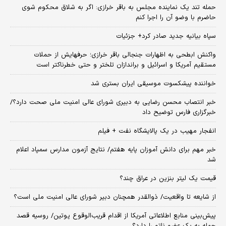
حمله تند یک نماینده مجلس به باقر خرازی: اگر به شلاق محکوم شوی
حاضرم با وضو آن را اجرا کنم
سپاه بیانیه جدید صادر کرد+ جزئیات
واکنش ابطحی به اظهارات جنجالی باقر خرازی؛ حرفهایش از حملات
مستقیم آمریکا و اسرائیل و براندازان تلختر و حتی خطرناکتر است
خواننده پیشکسوت موسیقی ایران بستری شد
خبر انتصاب محسن رضایی به دبیری شورای عالی امنیت ملی صحت دارد؟/
خبرگزاری فارس توضیح داد
انفجار مهیب در یک پالایشگاه نفت + فیلم
خبر مهم برای دانش آموزان پایه هفتم/ نتایج آزمون مدارس سمپاد اعلام
شد
قیمت یک لیتر بنزین در عراق چند؟
از شایعه تا واقعیت/ ذوالقدر همچنان دبیر شورای ‌عالی امنیت ملی است؟
پیش‌بینی منابع اطلاعاتی آمریکا از اقدام قریب‌الوقوع پوتین/ روسیه قصد
حمله به یک عضو ناتو را دارد؟