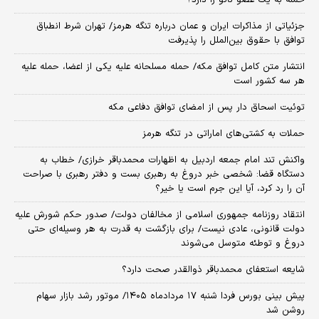
جزئیاتی از مذاکرات ایران و عمان درباره تنگه هرمز/ تهران شرط انطباق
توافق با حقوق بین‌الملل را پذیرفت
انتشار متن کامل توافق مکه/ حمله مسلحانه علیه یکی از اعضا، حمله علیه
هر سه کشور است
توئیت اسحاق دار پس از امضای توافق دفاعی مکه
حملات به کشتی‌های اماراتی در تنگه هرمز
واکنش تند امام جمعه اردبیل به اظهارات محمدباقر خرازی/ خطاب به
دستگاه قضا: شخصی خبر دروغ به رهبری بست و دفتر رهبری با صراحت
آن را رد کرد، آیا این جرم است یا خیر؟
انتقاد روزنامه جمهوری اسلامی از مخالفان دولت/ صدور حکم شورش علیه
دولت قانونی، عادی نیست/ برای بازگشت به قدرت به هر وسیله‌ای حتی
دروغ و توطئه متوسل می‌شوند
شایعه استعفای محمدباقر ذوالقدر صحت دارد؟
پیش بینی بورس فردا شنبه ۱۷ مردادماه ۱۴۰۵/ موتور رشد بازار سهام
روشن شد