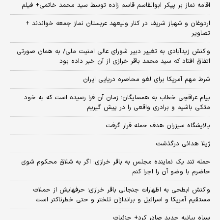
اقامه نماز بر پیکر ابوالقاسم قاسم زاده توسط سید محمد خاتمی+ فیلم
اردوغان و شهباز شریف در کنار ولیعهد عربستان نماز جمعه خواندند +
تصاویر
واکنش زیدآبادی به تغییر دبیر شورای عالی امنیت ملی/ به همان صورتی
اتفاق افتاد که سید محمد باقر خرازی از آن خبر داده بود
شرط مهم آمریکا برای لغو محاصره دریایی ایران
پیام عراقچی خطاب به همسایگان؛ زمان آن فرا رسیده است که به خود
متکی باشیم و برادری واقعی را در پیش گیریم
پالایشگاه سیزران هدف حمله قرار گرفت
ژیلا هدائی درگذشت
حمله تند یک نماینده مجلس به باقر خرازی: اگر به شلاق محکوم شوی
حاضرم با وضو آن را اجرا کنم
واکنش ابطحی به اظهارات جنجالی باقر خرازی؛ حرفهایش از حملات
مستقیم آمریکا و اسرائیل و براندازان تلختر و حتی خطرناکتر است
سپاه بیانیه جدید صادر کرد+ جزئیات