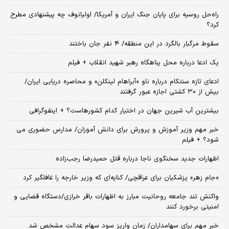
راه‌حل روسیه برای پایان جنگ ایران و آمریکا/ اولیانوف چه پیشنهادی مطرح
کرد؟
سقوط مرگبار بالگرد در این منطقه/ ۴ نفر جان باختند
یک ادعا درباره محل پناهگاه‌ رهبر شهید انقلاب + فیلم
ادعای تازه سنتکام درباره ناو «آبراهام لینکلن» و محاصره دریایی ایران/
بیش از ۳۰ کشتی اجازه عبور گرفتند
بیشترین آب شیرین جهان در اختیار کدام کشورهاست؟ + اینفوگرافی
خبر مهم وزیر آموزش و پرورش برای دانش آموزان/ مدارس حضوری می
شود؟ + فیلم
اظهارات جدید سخنگوی ناجا درباره قتل حمیدرضا رجب‌زاده
«جام زهر» پزشکیان برای عراقچی/ کنایه‌ای که وزیر خارجه را غافلگیر کرد
واکنش تند جامعه روحانیت مبارز به اظهارات باقر خرازی/دستگاه قضایی و
امنیتی برخورد کنند
خبر مهم برای سهامداران/ زمان واریز سود سهام عدالت مشخص شد