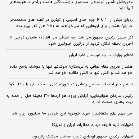
مدیرعامل تامین اجتماعی: مستمری بازنشستگان فاصله زیادی با هزینه‌های
آنها دارد
ردپای بیش از ۳ یا ۴ جرم جدی امنیتی و کیفری در گفته های محمدباقر
خرازی/ هشدار برای آن‌هایی که می‌خواهند به ۲۵۰ هزار نفر بپیوندند
اگر جلیلی رئیس جمهور می شد، چه اتفاقی می افتاد؟/ رشیدی کوچی: تا
آخرین لحظه تلاش کردیم از درگیری جلوگیری شود
ادعای وزارت خارجه عربستان علیه ایران
هشدار صریح مقام عراقی به عربستان/ موشکها تنها با موشک پاسخ داده
خواهد شد و آتش تنها با آتش مقابله خواهد شد
تسنیم خبر انتصاب محسن رضایی در شورای عالی امنیت ملی را حذف کرد
زئیس سازمان هواپیمایی: گزارش ورود هواگردها ٣٠ دقیقه قبل از حمله به
بیت رهبری صحت ندارد
خبر مهم برای متقاضیان خرید خودرو/ این خودرو ۸۰ میلیون ارزان شد
اظهارات تازه ظریف درباره مذاکرات ایران و آمریکا
اظهارات رئیس جمهور اوکراین درباره ساخت موشک پاتریوت