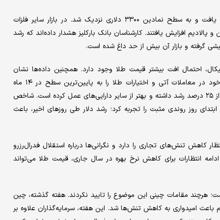
با این حال در ادامه جلسه معاملاتی، به کانال ۳۲۹۰ دلار افزایش یافت و به سطح نمادین ۳۳۰۰ دلاری نزدیک شد. در بازار سایر فلزات
 پالادیم افزایش یافتند. کارشناسان بانک بارکلیز هشدار داده‌اند که رشد
شی گرفته و بازار آن بیش از حد داغ شده است.
نیکال، احتمال افت بیشتر قیمت طلا وجود دارد. همچنین داده‌ها نشان
می‌دهد که مدیران صندوق‌های پوشش ریسک، موقعیت‌های خرید خود در معاملات آتی و اختیارات طلا را به پایین‌ترین سطح در ۱۴ ماه
گذشته کاهش داده‌اند. با این وجود، طلا از ابتدای سال تاکنون بیش از ۲۵ درصد رشد داشته و بهتر از سایر دارایی‌های عمل کرده است. شاخص
 ابتدای روز روندی مثبت را تجربه کرد؛ رشد دلار طی روزهای اخیر، باعث
نتظار کاهش تنش‌های تجاری را دارد و نگرانی‌ها درباره استقلال فدرال‌رزرو
دامه انتظارات برای کاهش نرخ بهره در سال جاری، قیمت طلا می‌تواند
است؛ هرچند مقامات چینی این موضوع را تایید نکردند. هفته گذشته، چین
م باعث امیدواری به کاهش تنش‌ها شد. این هفته، سرمایه‌گذاران علاوه بر