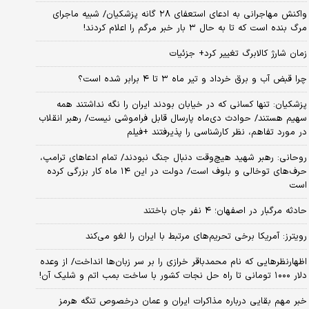
واکنش مهاجرانی به ادعای استعفای ۲۸ گانه پزشکیان/ شبیه ماجرای
مرگ بنده است که تا به حال ۳ بار خبر مرگم را اعلام کردند!
زمان شارژ کالابرگ تغییر کرد+ جزئیات
چرا قبض آب و برق خرداد و تیر ماه ۳ تا ۴ برابر شده است؟
پزشکیان: تنها کسانی که در خیابان بودند ایران را نگه نداشتند همه
سهیم هستند/ حوادث دی‌ماه پارسال قابل فراموشی نیست/ رهبر انقلاب
در مورد تفاهم، نظر کارشناسی را پذیرفتند +فیلم
روحانی: رهبر شهید هیچ‌وقت دنبال جنگ نبودند/ تمام ادعاهای ترامپ،
حرف‌های توخالی و بلوف است/ دولت در این ۱۴ ماه کار بزرگی کرده
است
حادثه مرگبار در اصفهان؛ ۴ نفر جان باختند
رویترز: آمریکا برخی تحریم‌های مرتبط با ایران را لغو می‌کند
اظهارنظرهایی که نام محمدباقر خرازی را بر سر زبان‌ها انداخت/ از وعده
دلار ۱۰۰۰ تومانی تا راه حل نجات کشور با ساخت بمب اتم و شلیک آن!
خبر مهم بقایی درباره مذاکرات ایران و عمان درخصوص تنگه هرمز