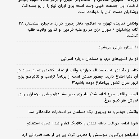
تاخت/ این جماعت خیلی وقت است برای ایران تیغ را از رو بسته‌اند/
پزشکیان دستِ آنان را خوانده است
واکنش نماینده تهران به اطلاعیه دفتر رهبری در رد ماجرای استعفای ۲۸
گانه پزشکیان / دوران بزن در رو علیه فرامین و تدابیر ولایت فقیه
گذشت!
۱۱ استان بارانی می‌شود
توافق کشورهای عرب و مسلمان درباره اسرائیل
کنایه زیدآبادی به محمدباقر خرازی/ وقتی از عذاب کشیدن عموی خود در
آن دنیا اطلاع دارید، چطور ممکن است از برنامهٔ ترامپ و نتانیاهو برای
ترور سران کشور بی‌اطلاع بوده باشید؟!
قیمت واقعی مرغ اعلام شد/ ماجرای ضرر ۵۰ هزارتومانی مرغداران روی
فروش هر کیلو مرغ
واکنش «ونس» به پیروزی یک مسلمان در انتخابات مقدماتی سنا
شرط ادامه دریافت یارانه نقدی و کالابرگ اعلام شد+ نحوه استعلام
نتانیاهو بزرگترین دوستش را معرفی کرد/ بی بی از هند قدردانی کرد