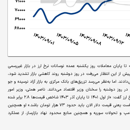
ه تا پایان معاملات روز یکشنبه عمده نوسانات نرخ ارز در بازار غیررسمی
 از این انتظار می‌رفت در روز دوشنبه روند کاهشی بازار تشدید شود،
دند. اما به‌نظر می‌رسد تزریق‌های بانک مرکزی به بازار آزاد نرسیده و جو
در روز دوشنبه را سخنان وزیر اقتصاد می‌دانند. ناصر همتی، وزیر امور
اقتصادی و دارایی روز گذشته در آخرین اظهارنظر خود در رابطه با نرخ ارز گفت: «از اول ۱۴۰۱ تا پایان آذر ۱۴۰۳ شاخص قیمت‌ها ۲.۸ برابر شده
که اگر تورم آمریکا را از آن کم کنیم شاخص قیمتی ما ۲.۷ برابر شده است یعنی قیمت دلار الان باید حدود ۷۳ هزار تومان باشد.» او همچنین
پ و تحولات سوریه و همچنین منابع محدود نهاد بازارساز، از عملکرد