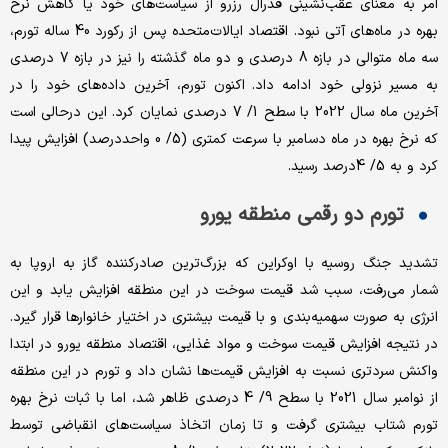
امر به معنای عقب‌نشینی فدرال رزرو از سیاست‌های خود یا کاهش نرخ
بهره در ماه‌های آتی نبود. اقتصاد ایالات‌متحده پس از رکورد 40 ساله تورم،
سه ماه متوالی در بازه 8 درصدی و دو ماه گذشته را نیز در بازه 7 درصدی
به مسیر نزولی خود ادامه داد. اکنون تورم، آخرین داده‌های خود را در
آخرین ماه سال 2022 با سطح 1/ 7 درصدی نمایان کرد. این درحالی است
که نرخ بهره در ماه دسامبر با سرعت کمتری (5/ 0 واحددرصد) افزایش پیدا
کرد و به 5/ 4درصد رسید.
تورم دو رقمی منطقه یورو
تشدید جنگ روسیه با اوکراین که بزرگ‌ترین صادر‌کننده گاز به اروپا به
شمار می‌رفت، سبب شد قیمت سوخت در این منطقه افزایش یابد و این
انرژی به صورت سهمیه‌بندی و با قیمت بیشتری در اختیار خانوارها قرار گیرد.
در نتیجه افزایش قیمت سوخت و مواد غذایی، اقتصاد منطقه یورو در ابتدا
واکنش سرد‌تری نسبت به افزایش قیمت‌ها نشان داد و تورم در این منطقه
از نوامبر سال 2021 با سطح 9/ 4 درصدی ظاهر شد، اما با ثبات نرخ بهره
تورم شتاب بیشتری گرفت و تا زمان اتخاذ سیاست‌های انقباضی توسط