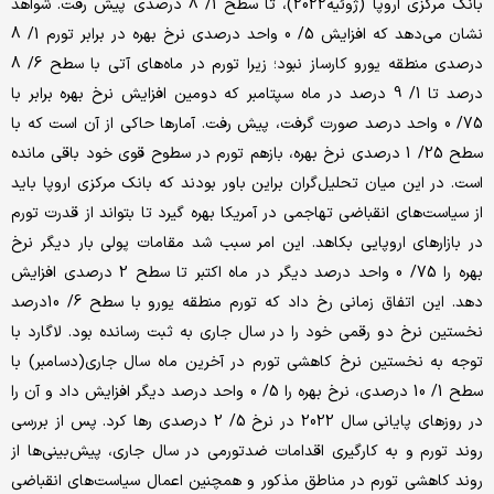
بانک مرکزی اروپا (ژوئیه2022)، تا سطح 1/ 8 درصدی پیش رفت. شواهد
نشان می‌دهد که افزایش 5/ 0 واحد درصدی نرخ بهره در برابر تورم 1/ 8
درصدی منطقه یورو کارساز نبود؛ زیرا تورم در ماه‌های آتی با سطح 6/ 8
درصد تا 1/ 9 درصد در ماه سپتامبر که دومین افزایش نرخ بهره برابر با
75/ 0 واحد درصد صورت گرفت، پیش رفت. آمارها حاکی از آن است که با
سطح 25/ 1 درصدی نرخ بهره، بازهم تورم در سطوح قوی خود باقی مانده
است. در این میان تحلیل‌گران براین باور بودند که بانک مرکزی اروپا باید
از سیاست‌های انقباضی تهاجمی در آمریکا بهره گیرد تا بتواند از قدرت تورم
در بازارهای اروپایی بکاهد. این امر سبب شد مقامات پولی بار دیگر نرخ
بهره را 75/ 0 واحد درصد دیگر در ماه اکتبر تا سطح 2 درصدی افزایش
دهد. این اتفاق زمانی رخ داد که تورم منطقه یورو با سطح 6/ 10درصد
نخستین نرخ دو رقمی خود را در سال جاری به ثبت رسانده بود. لاگارد با
توجه به نخستین نرخ کاهشی تورم در آخرین ماه سال جاری‌(دسامبر) با
سطح 1/ 10 درصدی، نرخ بهره را 5/ 0 واحد درصد دیگر افزایش داد و آن را
در روزهای پایانی سال 2022 در نرخ 5/ 2 درصدی رها کرد. پس از بررسی
روند تورم و به کار‌گیری اقدامات ضدتورمی در سال جاری، پیش‌بینی‌ها از
روند کاهشی تورم در مناطق مذکور و همچنین اعمال سیاست‌های انقباضی