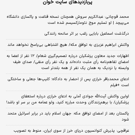
پربازدیدهای سایت خوان
محمد قوچانی: عبدالکریم سروش همچنان نسخه قناعت و پاکسازی دانشگاه
می‌پیچد | او تسلیم موج نئومارکسیسم شده است
درگذشت اسماعیل بابایی راغب بر اثر سانحه رانندگی
واکنش ابراهیم عزیزی به توافق مکه/ هیچ اشتباهی بی‌پاسخ نخواهد ماند
اظهارات جدید معاون پزشکیان درباره تصمیم‌گیری شعام/ ۱۲ نفر از اعضا به
امضای تفاهم‌نامه رأی مثبت داده‌اند و یک نفر رأی منفی/ صدای طیف
وابسته یا نزدیک به همان یک نفر از همه بلندتر است
ادعای محمدباقر خرازی پس از احضار به دادگاه؛ کلیپ‌ها جعلی و ساختگی
است +فیلم
اولین واکنش آیت‌الله جوادی آملی به ادعای خرازی درباره استعفای
پزشکیان/ با برهم‌زنندگان وحدت مبارزه کنید، ولو عمامه من بر سر او باشد!
پاکستان بعد از امضای توافق مکه: جهان اسلام باید در برابر اسرائیل متحد
شود
عراقچی: پذیرش کنوانسیون دریای خرز از سوی ایران، منوط به تصویب