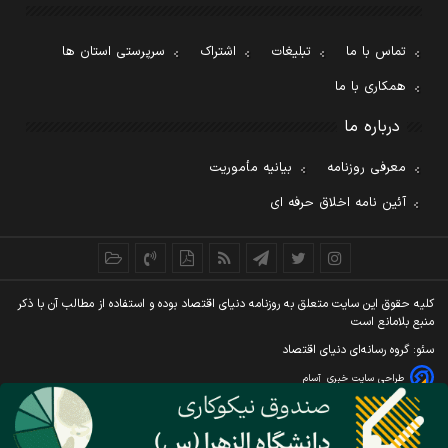
تماس با ما
تبلیغات
اشتراک
سرپرستی استان ها
همکاری با ما
درباره ما
معرفی روزنامه
بیانیه مأموریت
آئین نامه اخلاق حرفه ای
کليه حقوق اين سايت متعلق به روزنامه دنيای اقتصاد بوده و استفاده از مطالب آن با ذکر
منبع بلامانع است
سئو: گروه رسانه‌ای دنیای اقتصاد
طراحی سایت خبری
آسام