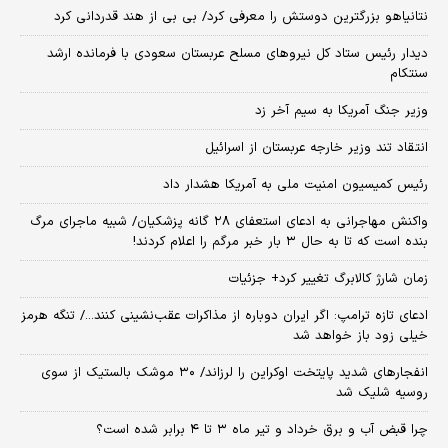
نتانیاهو بزرگترین دوستش را معرفی کرد/ بی بی از هند قدردانی کرد
دیدار رئیس ستاد کل نیروهای مسلح عربستان سعودی با فرمانده ارشد
سنتکام
وزیر جنگ آمریکا به سیم آخر زد
انتقاد تند وزیر خارجه عربستان از اسرائیل
رئیس کمیسیون امنیت ملی به آمریکا هشدار داد
واکنش مهاجرانی به ادعای استعفای ۲۸ گانه پزشکیان/ شبیه ماجرای مرگ
بنده است که تا به حال ۳ بار خبر مرگم را اعلام کردند!
زمان شارژ کالابرگ تغییر کرد+ جزئیات
ادعای تازه ترامپ: اگر ایران دوباره از مذاکرات عقب‌نشینی کنند.../ تنگه هرمز
خیلی زود باز خواهد شد
انفجارهای شدید پایتخت اوکراین را لرزاند/ ۳۰ موشک بالستیک از سوی
روسیه شلیک شد
چرا قبض آب و برق خرداد و تیر ماه ۳ تا ۴ برابر شده است؟