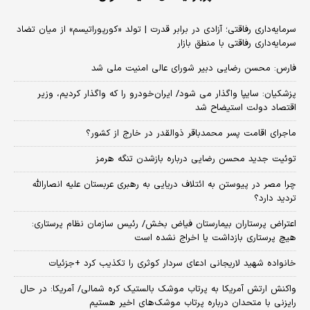
سرمایه‌داری رفاقتی؛ آزادی در برابر قدرت | تولد «کورپوراتیسم» از میان تضاد
سرمایه‌داری رفاقتی با منطق بازار
فارس: محسن رضایی دبیر شورای عالی امنیت ملی شد
پزشکیان: سایپا واگذار می شود/ ایران‌خودرو را که واگذار کردیم، وزیر
اقتصاد دولت استیضاح شد
ماجرای اقامت پسر محمدباقر ذوالقدر در خارج از کشور؟
توئیت جدید محسن رضایی درباره بازشدن تنگه هرمز
چرا مصر در پیوستن به ائتلاف دریایی به رهبری عربستان علیه انصارالله
تردید دارد؟
اعتراض پرستاران بیمارستان فیاض بخش/ رئیس سازمان نظام پرستاری:
هیچ پرستاری بازداشت یا اخراج نشده است
خانواده شهید لاریجانی ادعای سردار کوثری را تکذیب کرد +جزئیات
واکنش ارتش آمریکا به پرتاب موشک بالستیک کره شمالی/ آمریکا: در حال
رایزنی با متحدان درباره پرتاب موشک‌های اخیر هستیم