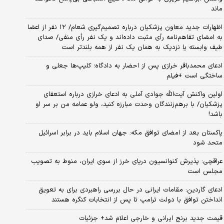
ماند
اظهارات جدید معاون پزشکیان درباره تصمیم‌گیری شعام/ ۱۲ نفر از اعضا
به امضای تفاهم‌نامه رأی مثبت داده‌اند و یک نفر رأی منفی/ صدای
طیف وابسته یا نزدیک به همان یک نفر از همه بلندتر است
ادعای محمدباقر خرازی پس از احضار به دادگاه؛ کلیپ‌ها جعلی و
ساختگی است +فیلم
اولین واکنش آیت‌الله جوادی آملی به ادعای خرازی درباره استعفای
پزشکیان/ با برهم‌زنندگان وحدت مبارزه کنید، ولو عمامه من بر سر او
باشد!
پاکستان بعد از امضای توافق مکه: جهان اسلام باید در برابر اسرائیل
متحد شود
عراقچی: پذیرش کنوانسیون دریای خرز از سوی ایران، منوط به تصویب
مجلس است
ادعای گاردین: مقامات ایرانی در حال بررسی راهبردی برای به تعویق
انداختن توافق با دولت ترامپ تا پس از انتخابات کنگره هستند
قیمت جدید برنج ایرانی و خارجی اعلام شد+ جزئیات