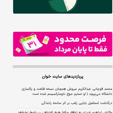
پربازدیدهای سایت خوان
محمد قوچانی: عبدالکریم سروش همچنان نسخه قناعت و پاکسازی
دانشگاه می‌پیچد | او تسلیم موج نئومارکسیسم شده است
درگذشت اسماعیل بابایی راغب بر اثر سانحه رانندگی
واکنش ابراهیم عزیزی به توافق مکه/ هیچ اشتباهی بی‌پاسخ نخواهد