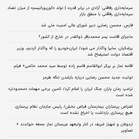
سرمایه‌داری رفاقتی؛ آزادی در برابر قدرت | تولد «کورپوراتیسم» از میان تضاد
سرمایه‌داری رفاقتی با منطق بازار
فارس: محسن رضایی دبیر شورای عالی امنیت ملی شد
ماجرای اقامت پسر محمدباقر ذوالقدر در خارج از کشور؟
پزشکیان: سایپا واگذار می شود/ ایران‌خودرو را که واگذار کردیم، وزیر
اقتصاد دولت استیضاح شد
اقامه نماز بر پیکر ابوالقاسم قاسم زاده توسط سید محمد خاتمی+ فیلم
توئیت جدید محسن رضایی درباره بازشدن تنگه هرمز
ترامپ زمان پایان جنگ ایران را اعلام کرد/ تامین برخی مهمات «محدودتر»
شده است
اعتراض پرستاران بیمارستان فیاض بخش/ رئیس سازمان نظام پرستاری:
هیچ پرستاری بازداشت یا اخراج نشده است
اردوغان و شهباز شریف در کنار ولیعهد عربستان نماز جمعه خواندند +
تصاویر