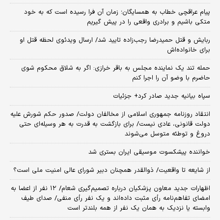
پیام عراقچی خطاب به همسایگان؛ زمان آن فرا رسیده است که به خود
متکی باشیم و برادری واقعی را در پیش گیریم
ربایش و قتل حمیدرضا رجب‌زاده تایید شد/ ارسال ویدئوی لحظه قتل او
برای خانواده‌اش
حمله تند یک نماینده مجلس به باقر خرازی: اگر به شلاق محکوم شوی
حاضرم با وضو آن را اجرا کنم
سپاه بیانیه جدید صادر کرد+ جزئیات
انتقاد روزنامه جمهوری اسلامی از مخالفان دولت/ صدور حکم شورش علیه
دولت قانونی، عادی نیست/ برای بازگشت به قدرت به هر وسیله‌ای حتی
دروغ و توطئه متوسل می‌شوند
خواننده پیشکسوت موسیقی ایران بستری شد
از شایعه تا واقعیت/ ذوالقدر همچنان دبیر شورای ‌عالی امنیت ملی است؟
اظهارات جدید معاون پزشکیان درباره تصمیم‌گیری شعام/ ۱۲ نفر از اعضا به
امضای تفاهم‌نامه رأی مثبت داده‌اند و یک نفر رأی منفی/ صدای طیف
وابسته یا نزدیک به همان یک نفر از همه بلندتر است