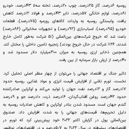
روسیه ۶درصد، گاز ۲۵درصد، چوب ۲۰درصد، تخته سه‌لا ۴۳درصد، خودرو
۸۱درصد، لوازم خانگی ۵۷درصد، تایر ۴۳درصد و فولاد ۱۲درصد کاهش
یافت. وابستگی روسیه به واردات کالاهای روزمره (۷۵درصد)، قطعات
خودرو (۹۵درصد)، اسباب‌بازی (۹۲درصد) و تجهیزات مخابراتی (۸۶درصد)
باعث شد که خروج شرکت‌های بین‌المللی (۵۱ شرکت به‌طور کامل خارج
شدند، ۱۱۲۶ شرکت در حال خروج بودند) زنجیره تامین داخلی را مختل کند.
همچنین ذخایر ارزی روسیه به میزان ۳۰۰میلیارد دلار مسدود شد و
۴۰درصد از ارزش بازار سرمایه از بین رفت.
تاثیر جنگ بر اقتصاد جهانی را می‌توان از چهار منظر اصلی تحلیل کرد.
نخست، تورم ناشی از افزایش قیمت انرژی و مواد غذایی. روسیه حدود
۱۷درصد گاز و ۱۲درصد نفت جهان را تولید می‌کند و اوکراین صادرکننده
حدود ۴۲درصد روغن آفتاب‌گردان، ۱۶درصد ذرت، ۱۰درصد جو و ۹درصد
گندم جهان است. مسدود شدن بنادر اوکراین و کاهش صادرات روسیه به
دلیل تحریم‌ها، قیمت‌های جهانی را به شدت افزایش داد. صندوق
بین‌المللی پول در گزارش اکتبر ۲۰۲۲ خود پیش‌بینی کرد که تورم در
اقتصادهای پیشرفته در سال ۲۰۲۲ به 5.7درصد و در اقتصادهای نوظهور