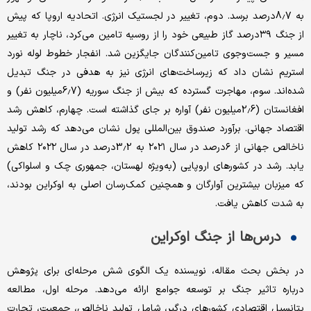
به 8.7درصد برسد. دوم، تغییر در لجستیک انرژی. اتحادیه اروپا که پیش
از جنگ ۳۹درصد گاز طبیعی خود را از روسیه تامین می‌کرد، ناچار به تغییر
مسیر و جست‌وجوی تامین‌کنندگان جایگزین شد. انفجار خطوط لوله نورد
استریم نشان داد که زیرساخت‌های انرژی نیز به هدفی در جنگ تبدیل
شده‌اند. سوم، مهاجرت گسترده که بیش از جنگ سوریه (6.7میلیون نفر) و
افغانستان (2.6میلیون نفر) آواره بر جای گذاشته است. چهارم، کاهش رشد
اقتصاد جهانی. برآورد صندوق بین‌المللی پول نشان می‌دهد که رشد تولید
ناخالص جهانی از ۶درصد در سال ۲۰۲۱ به 3.2درصد در سال ۲۰۲۲ کاهش
یابد. رشد در کشورهای اروپایی (به‌ویژه لهستان، جمهوری چک و اسلواکی)
که میزبان بیشترین آوارگان و همچنین کمک‌رسان اصلی به اوکراین بودند،
به شدت کاهش یافت.
درس‌‌ها از جنگ اوکراین
در بخش بحث مقاله، نویسنده یک الگوی شش مرحله‌ای برای پژوهش
درباره تاثیر جنگ بر توسعه جوامع ارائه می‌دهد. مرحله اول، مطالعه
پتانسیل اقتصادی کشورهای درگیر، شامل تولید ناخالص، جمعیت، تجارت