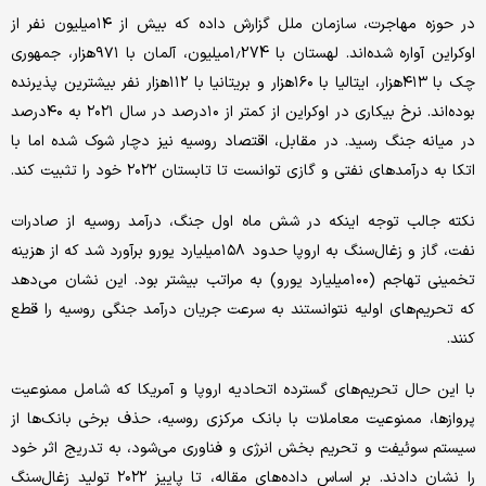
در حوزه مهاجرت، سازمان ملل گزارش داده که بیش از ۱۴‌میلیون نفر از
اوکراین آواره شده‌اند. لهستان با 1.274میلیون، آلمان با ۹۷۱هزار، جمهوری
چک با ۴۱۳هزار، ایتالیا با ۱۶۰هزار و بریتانیا با ۱۱۲هزار نفر بیشترین پذیرنده
بوده‌اند. نرخ بیکاری در اوکراین از کمتر از ۱۰درصد در سال ۲۰۲۱ به ۴۰درصد
در میانه جنگ رسید. در مقابل، اقتصاد روسیه نیز دچار شوک شده اما با
اتکا به درآمدهای نفتی و گازی توانست تا تابستان ۲۰۲۲ خود را تثبیت کند.
نکته جالب توجه اینکه در شش ماه اول جنگ، درآمد روسیه از صادرات
نفت، گاز و زغال‌سنگ به اروپا حدود ۱۵۸میلیارد یورو برآورد شد که از هزینه
تخمینی تهاجم (۱۰۰میلیارد یورو) به مراتب بیشتر بود. این نشان می‌دهد
که تحریم‌های اولیه نتوانستند به سرعت جریان درآمد جنگی روسیه را قطع
کنند.
با این حال تحریم‌های گسترده اتحادیه اروپا و آمریکا که شامل ممنوعیت
پروازها، ممنوعیت معاملات با بانک مرکزی روسیه، حذف برخی بانک‌ها از
سیستم سوئیفت و تحریم بخش انرژی و فناوری می‌شود، به تدریج اثر خود
را نشان دادند. بر اساس داده‌های مقاله، تا پاییز ۲۰۲۲ تولید زغال‌سنگ