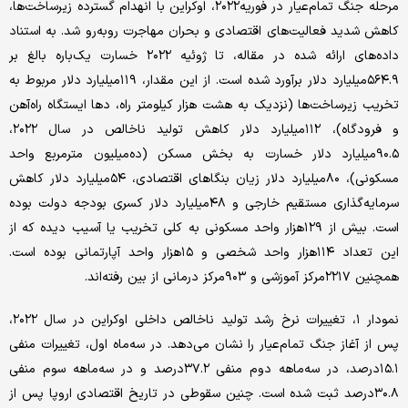
مرحله جنگ تمام‌عیار در فوریه۲۰۲۲، اوکراین با انهدام گسترده زیرساخت‌ها،
کاهش شدید فعالیت‌های اقتصادی و بحران مهاجرت روبه‌رو شد. به استناد
داده‌های ارائه شده در مقاله، تا ژوئیه ۲۰۲۲ خسارت یک‌باره بالغ بر
۵۶۴.۹میلیارد دلار برآورد شده است. از این مقدار، ۱۱۹میلیارد دلار مربوط به
تخریب زیرساخت‌ها (نزدیک به هشت هزار کیلومتر راه، دها ایستگاه راه‌آهن
و فرودگاه)، ۱۱۲میلیارد دلار کاهش تولید ناخالص در سال ۲۰۲۲،
۹۰.۵میلیارد دلار خسارت به بخش مسکن (ده‌میلیون مترمربع واحد
مسکونی)، ۸۰میلیارد دلار زیان بنگاهای اقتصادی، ۵۴میلیارد دلار کاهش
سرمایه‌گذاری مستقیم خارجی و ۴۸میلیارد دلار کسری بودجه دولت بوده
است. بیش از ۱۲۹هزار واحد مسکونی به کلی تخریب یا آسیب دیده که از
این تعداد ۱۱۴هزار واحد شخصی و ۱۵هزار واحد آپارتمانی بوده است.
همچنین ۲۲۱۷مرکز آموزشی و ۹۰۳مرکز درمانی از بین رفته‌اند.
نمودار ۱، تغییرات نرخ رشد تولید ناخالص داخلی اوکراین در سال ۲۰۲۲،
پس از آغاز جنگ تمام‌عیار را نشان می‌دهد. در سه‌ماه اول، تغییرات منفی
۱۵.۱درصد، در سه‌ماهه دوم منفی ۳۷.۲درصد و در سه‌ماهه سوم منفی
۳۰.۸درصد ثبت شده است. چنین سقوطی در تاریخ اقتصادی اروپا پس از