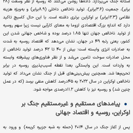
آستانه جنگ می‌پردازد. داده‌ها روشن می‌کنند که روسیه از نظر وسعت (۲۸
برابر)، جمعیت (۳.۶برابر)، تولید ناخالص داخلی (۸.۹برابر) و به‌ویژه هزینه
نظامی (۱۲.۳برابر) بر اوکراین برتری داشته است. با این حال کاسیچ تاکید
دارد که اندازه بزرگ اقتصادی لزوما به معنای کارآیی نیست زیرا سهم روسیه
از تولید ناخالص جهان تنها ۱.۸۵ درصد بوده و شاخص جهانی شدن این
کشور،‌ یعنی رتبه ۴۹ در جهان، نشان می‌دهد که اقتصاد روسیه به شدت
به صادرات انرژی وابسته است؛ بیش از ۴۰ تا ۴۲ درصد تولید ناخالص از
محل صادرات سوخت تامین می‌شد و از نظر فناوری‌های پیشرفته وابسته
به واردات است. این وابستگی بعدا نقطه آسیب‌پذیری روسیه در برابر
تحریم‌ها شد. همچنین پیش‌بینی‌های قبل از جنگ نشان می‌داد که تولید
ناخالص اوکراین در سال ۲۰۲۲ به ۴۵درصد کاهش منفی برسد (که در عمل
چنین شد) و روسیه نیز با کاهش ۱۱.۲درصدی مواجه شود.
پیامدهای مستقیم و غیرمستقیم جنگ بر
اوکراین، روسیه و اقتصاد جهانی
پس از آغاز جنگ در سال ۲۰۱۴ (حمله به شبه ‌جزیره کریمه) و ورود به