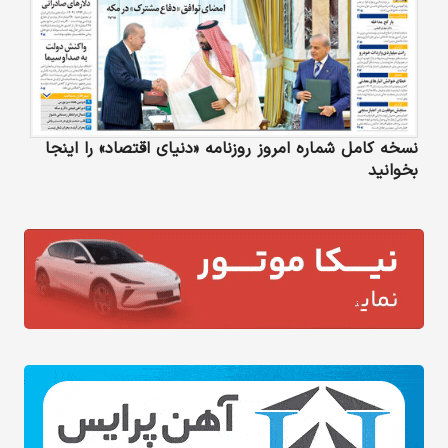
نسخه کامل شماره امروز روزنامه «دنیای‌ اقتصاد» را اینجا
بخوانید