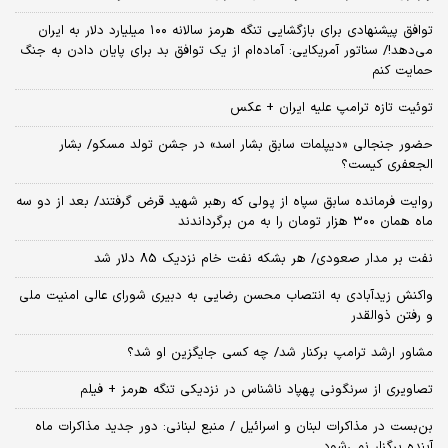
توافق پیشنهادی برای بازگشایی تنگه هرمز سالانه ۱۰۰ میلیارد دلار به ایران
می‌دهد!/ سناتور آمریکایی: آماده‌ام از یک توافق بد برای پایان دادن به جنگ
حمایت کنم
توئیت تازه ترامپ علیه ایران + عکس
حضور جنجالی «دیپلمات سابق بشار اسد» در جشن تولد مسکو/ بشار
الجعفری کیست؟
روایت فرمانده سابق سپاه از پولی که رهبر شهید قرض گرفتند/ بعد از دو سه
ماه همان ۳۰۰ هزار تومان را به من برگرداندند
نفت بر مدار صعودی/ هر بشکه نفت خام نزدیک 85 دلار شد
واکنش زیدآبادی به انتصاب محسن رضایی به دبیری شورای عالی امنیت ملی
و رفتن ذوالقدر
مشاور ارشد ترامپ برکنار شد/ چه کسی جایگزین او شد؟
تصاویری از سرنگونی پهپاد ناشناس در نزدیکی تنگه هرمز + فیلم
بن‌بست در مذاکرات لبنان و اسرائیل / منبع لبنانی: دور جدید مذاکرات ماه
آینده برگزار نمی‌شود