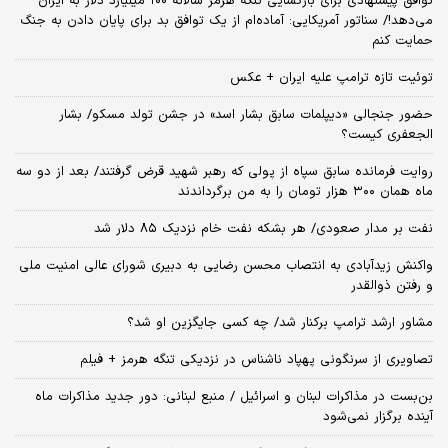
توافق پیشنهادی برای بازگشایی تنگه هرمز سالانه ۱۰۰ میلیارد دلار به ایران
می‌دهد!/ سناتور آمریکایی: آماده‌ام از یک توافق بد برای پایان دادن به جنگ
حمایت کنم
توئیت تازه ترامپ علیه ایران + عکس
حضور جنجالی «دیپلمات سابق بشار اسد» در جشن تولد مسکو/ بشار
الجعفری کیست؟
روایت فرمانده سابق سپاه از پولی که رهبر شهید قرض گرفتند/ بعد از دو سه
ماه همان ۳۰۰ هزار تومان را به من برگرداندند
نفت بر مدار صعودی/ هر بشکه نفت خام نزدیک ۸۵ دلار شد
واکنش زیدآبادی به انتصاب محسن رضایی به دبیری شورای عالی امنیت ملی
و رفتن ذوالقدر
مشاور ارشد ترامپ برکنار شد/ چه کسی جایگزین او شد؟
تصاویری از سرنگونی پهپاد ناشناس در نزدیکی تنگه هرمز + فیلم
بن‌بست در مذاکرات لبنان و اسرائیل / منبع لبنانی: دور جدید مذاکرات ماه
آینده برگزار نمی‌شود