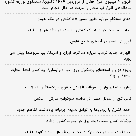
خروج ۲ میلیون اتباع افغان از فروردین ۱۴۰۴ تاکنون/ سخنگوی وزارت کشور:
ساماندهی اتباع غیر مجاز با سرعت در حال انجام است
ادعای سنتکام درباره تغییر مسیر ۵۵ کشتی در تنگه هرمز
اصابت موشک کروز به یک کشتی متخلف در تنگه هرمز + فیلم
فوری / انفجار در آب‌های خلیج فارس
اظهارات جدید ترامپ درباره مذاکرات ایران و آمریکا/ بی سروصدا پیش می
رویم
پروژه عزل و استعفای پزشکیان روی میز دلواپسان/ چه کسی ابتدا استارت
استعفا را زد؟
زمان احتمالی واریز معوقات افزایش حقوق بازنشستگان +جزئیات
قابی تلخ از لیونل مسی در مراسم سوگواری پدرش + عکس
احمد الشرع با روس‌ها به توافق رسید/ جزئیات یادداشت تفاهم جدید
جزئیات اعمال محدودیت برق در جنوب کشور از فردا
تصادف عجیب در یک بزرگراه؛ یک توپ فوتبال حادثه‌ آفرید +فیلم