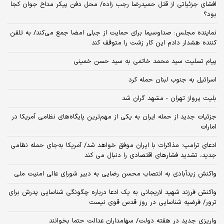
افشای جزئیاتی از قتل حمیدرضا رجب زاده/ محل دفن پیکر مداح جوان کجا
بود؟
نماینده مجلس: صداوسیما برای حمایت از جبلی امضا جمع می‌کند/ به تلفن
کننده هشدار دادم این کار زشت را متوقف کند
پیام تسلیت سید محمد خاتمی به سید حسن خمینی
اسرائیل به جنوب لبنان حمله کرد
بلیت پرواز تهران - مشهد گران شد
جزئیات جدید از حمله ایران به یکی از مهم‌ترین پایگاه‌های نظامی آمریکا در
امارات
ادعای ترامپ: مذاکرات با ایران موفق خواهد شد/ آمریکا به‌جای حمله نظامی
جدید، تشدید فشارهای اقتصادی را دنبال می کند
واکنش زیدآبادی به انتصاب محسن رضایی به دبیر شورای عالی امنیت ملی
واکنش فرزند شهید لاریجانی به یک ادعا درباره چگونگی شناسایی پدرش برای
ترور/ فرضیه شناسایی در روز قدس قوی نیست
واریزی جدید در هفته دولت/ سهامداران عدالت حتما بخوانند