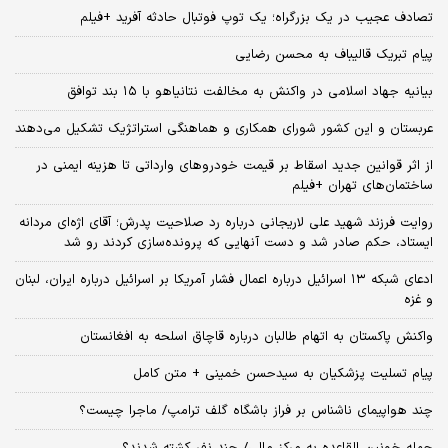
تصادف عجیب در یک بزرگراه؛ یک توپ فوتبال حادثه‌ آفرید +فیلم
پیام تبریک قالیباف به محسن رضایی
بیانیه جهاد اسلامی در واکنش به مخالفت نتانیاهو با ۱۵ بند توافق
عربستان و این کشور شورای همکاری و هماهنگی استراتژیک تشکیل می‌دهند
از اثر قوانین جدید اسقاط بر قیمت خودروهای وارداتی تا هزینه ایمنی در
ساختمان‌های تهران +فیلم
روایت فرزند شهید علی لاریجانی درباره رد صلاحیت پدرش؛ آقای اژه‌ای مردانه
ایستاد، حکم صادر شد و دست آنهایی که پرونده‌سازی کردند رو شد
ادعای شبکه ۱۳ اسرائیل درباره اعمال فشار آمریکا بر اسرائیل درباره ایران، لبنان
و غزه
واکنش پاکستان به اتهام طالبان درباره قاچاق اسلحه به افغانستان
پیام تسلیت پزشکیان به سیدحسن خمینی + متن کامل
چند هواپیمای ناشناس بر فراز باشگاه گلف ترامپ/ ماجرا چیست؟
حمله خونین القاعده به مرکز مالی/ چند نفر کشته شدند؟