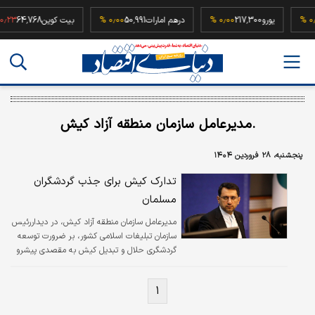
۰٫۰۰ %
یورو
217,300
۰٫۰۰ %
درهم امارات
50,991
۰٫۰۰ %
بیت کوین
64,768
 %
.مدیرعامل سازمان منطقه آزاد کیش
پنجشنبه، ۲۸ فروردین ۱۴۰۴
تدارک کیش برای جذب گردشگران
مسلمان
مدیرعامل سازمان منطقه آزاد کیش، در دیداررئیس
سازمان تبلیغات اسلامی کشور، بر ضرورت توسعه
گردشگری حلال و تبدیل کیش به مقصدی پیشرو
برای جذب گردشگران مسلمان منطقه تأکید کرد.
۱