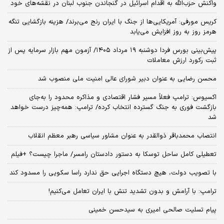
واکنش حزب‌الله به اقدام اسرائیل در گنجاندن جنوب لبنان در نقشه‌های خود
کریس مورفی: آمریکایی‌ها از جنگ با ایران رنج می‌برند/ هزینه بازگشایی تنگه
هرمز روز به روز افزایش می‌یابد
​پیش‌بینی بورس فردا دوشنبه ۱۹ مرداد ۱۴۰۵/ آزمون مهم بازار سرمایه پس از
ثبت رکورد ارزش معاملات
محسن رضایی به عنوان دبیر شورای عالی امنیت ملی منصوب شد
اکسیوس: ترامپ فعلاً مسیر فشار اقتصادی و مذاکره محدود را به‌جای
بازگشت فوری به جنگ گسترده انتخاب کرده/ ترامپ: همه‌چیز درست خواهد
شد
انتصاب محمدباقر ذوالقدر به عنوان مشاور سیاسی رهبر معظم انقلاب
تعطیلی کامل ساحل توسکا به دستور دادستان رامسر/ ماجرا چیست؟ +فیلم
با تصویب دولت، هیچ دستگاه اجرایی حق ندارد راسا سکویی را مسدود کند
ترامپ: با آرامش و بدون تشدید تنش با ایران تعامل می‌کنیم!
پیام تسلیت صالحی امیری به سیدحسن خمینی