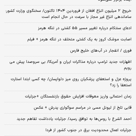
خروج ۲ میلیون اتباع افغان از فروردین ۱۴۰۴ تاکنون/ سخنگوی وزارت کشور:
ساماندهی اتباع غیر مجاز با سرعت در حال انجام است
ادعای سنتکام درباره تغییر مسیر 55 کشتی در تنگه هرمز
اصابت موشک کروز به یک کشتی متخلف در تنگه هرمز + فیلم
فوری / انفجار در آب‌های خلیج فارس
اظهارات جدید ترامپ درباره مذاکرات ایران و آمریکا/ بی سروصدا پیش می
رویم
پروژه عزل و استعفای پزشکیان روی میز دلواپسان/ چه کسی ابتدا استارت
استعفا را زد؟
زمان احتمالی واریز معوقات افزایش حقوق بازنشستگان +جزئیات
قابی تلخ از لیونل مسی در مراسم سوگواری پدرش + عکس
احمد الشرع با روس‌ها به توافق رسید/ جزئیات یادداشت تفاهم جدید
جزئیات اعمال محدودیت برق در جنوب کشور از فردا