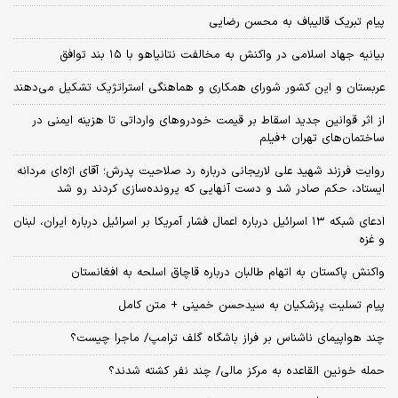
پیام تبریک قالیباف به محسن رضایی
بیانیه جهاد اسلامی در واکنش به مخالفت نتانیاهو با ۱۵ بند توافق
عربستان و این کشور شورای همکاری و هماهنگی استراتژیک تشکیل می‌دهند
از اثر قوانین جدید اسقاط بر قیمت خودروهای وارداتی تا هزینه ایمنی در
ساختمان‌های تهران +فیلم
روایت فرزند شهید علی لاریجانی درباره رد صلاحیت پدرش؛ آقای اژه‌ای مردانه
ایستاد، حکم صادر شد و دست آنهایی که پرونده‌سازی کردند رو شد
ادعای شبکه ۱۳ اسرائیل درباره اعمال فشار آمریکا بر اسرائیل درباره ایران، لبنان
و غزه
واکنش پاکستان به اتهام طالبان درباره قاچاق اسلحه به افغانستان
پیام تسلیت پزشکیان به سیدحسن خمینی + متن کامل
چند هواپیمای ناشناس بر فراز باشگاه گلف ترامپ/ ماجرا چیست؟
حمله خونین القاعده به مرکز مالی/ چند نفر کشته شدند؟