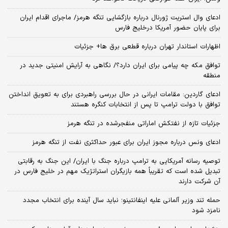
ادعای وال استریت ژورنال درباره بازگشایی تنگه هرمز/ ماجرای اقدام ایران
برای پایان حضور آمریکا درخلیج فارس
اظهارات استاندار تهران درباره قطعی برق ها+ جزئیات
توافق مکه چه پیامی برای ایران دارد؟/ نگاهی به آرایش امنیتی جدید در
منطقه
ادعای گاردین: مقامات ایرانی در حال بررسی راهبردی برای به تعویق انداختن
توافق با دولت ترامپ تا پس از انتخابات کنگره هستند
جزئیات تازه از نفتکش اماراتی منفجرشده در تنگه هرمز
ادعای ونس درباره مجوز ایران برای عبور حداکثری نفت از تنگه هرمز
توصیه رسانه آمریکایی به ترامپ درباره جنگ با ایران/ این جنگ به رقابتی
تبدیل شده است که تقریباً همه بازیگران استراتژیک مهم در خلیج فارس در
آن شرکت دارند
حمله تند وزیر آلمانی علیه اینفانتینو؛ نباید سال آینده برای انتخاب مجدد
نامزد شود