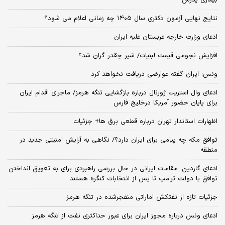
بیماری پدرش
نتایج نهایی آزمون دکتری سال ۱۴۰۵ چه زمانی اعلام می شود؟
ادعای وزارت خارجه عربستان علیه ایران
افزایش نجومی قیمت لبنیات/ شیر چقدر گران شد؟
ونس: ایران گفته عوارضی دریافت نخواهد کرد
ادعای وال استریت ژورنال درباره بازگشایی تنگه هرمز/ ماجرای اقدام ایران
برای پایان حضور آمریکا درخلیج فارس
اظهارات استاندار تهران درباره قطعی برق ها+ جزئیات
توافق مکه چه پیامی برای ایران دارد؟/ نگاهی به آرایش امنیتی جدید در
منطقه
ادعای گاردین: مقامات ایرانی در حال بررسی راهبردی برای به تعویق انداختن
توافق با دولت ترامپ تا پس از انتخابات کنگره هستند
جزئیات تازه از نفتکش اماراتی منفجرشده در تنگه هرمز
ادعای ونس درباره مجوز ایران برای عبور حداکثری نفت از تنگه هرمز