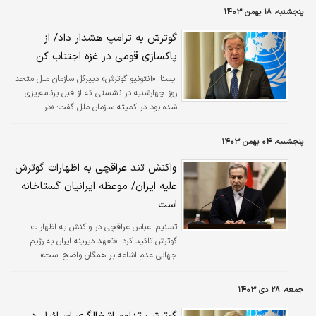
پنجشنبه، ۱۸ بهمن ۱۴۰۳
گوترش به ترامپ هشدار داد/ از
پاکسازی قومی در غزه اجتناب کن
ایسنا:
«آنتونیو گوترش» دبیرکل سازمان ملل متحد
روز چهارشنبه در نشستی که از قبل برنامه‌ریزی
شده بود در کمیته سازمان ملل گفت: «در
جستجوی راه‌حل‌ها، ما نباید مشکل را بدتر کنیم.
وفادار ماندن به بستر قوانین بین‌المللی حیاتی
پنجشنبه، ۰۴ بهمن ۱۴۰۳
است. اجتناب از هرگونه پاکسازی قومی ضروری
است.»
واکنش تند عراقچی به اظهارات گوترش
علیه ایران/ موعظه ایرانیان گستاخانه
است
تسنیم:
عباس عراقچی در واکنش به اظهارات
گوترش تاکید کرد: «تعهد دیرینه ایران به رژیم
جهانی عدم اشاعه بر همگان واضح است».
جمعه، ۲۸ دی ۱۴۰۳