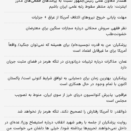
هشدار معاون علمی رئیس‌جمهور نسبت به پیامدهای قطعی‌های مکرر
اینترنت؛ باید منتظر سقوط رتبه علمی ایران باشیم
مهلت پایانی خروج نیروهای ائتلاف آمریکا از عراق + جزئیات
نظر فقهی سروش محلاتی درباره مجازات سنگین برای معترضان
خشونت‌طلب
پزشکیان: من به قدرت نچسبیده‌ام/ برای همیشه که نمی‌توان جنگید/ واقعاً
آمریکا برای ما غیرقابل اعتماد است
عمان: مذاکرات درباره ترتیبات دریانوردی در تنگه هرمز در فضای مثبت جریان
دارد
پزشکیان‌: بهترین زمان برای دستیابی به توافق شرایط کنونی است/ پاکستان
اکنون با تمام وجود در حال همکاری است
عراقچی: پذیرش کنوانسیون دریای خرز از سوی ایران، منوط به تصویب
مجلس است
ذوالقدر: تا آمریکا رفتارش را تصحیح نکند، تنگه هرمز باز نخواهد شد
روایت پزشکیان از جلسه با رهبر شهید انقلاب درباره استیضاح وزرا/ عده‌ای در
داخل نمی‌خواهند تحریم‌ها برداشته شود/ خیلی ها دلشان می خواست من