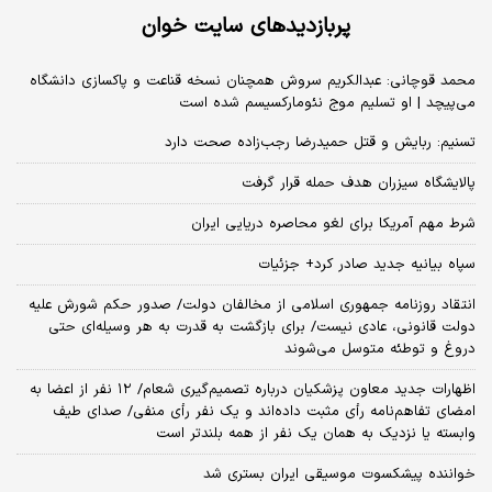
پربازدیدهای سایت خوان
محمد قوچانی: عبدالکریم سروش همچنان نسخه قناعت و پاکسازی دانشگاه
می‌پیچد | او تسلیم موج نئومارکسیسم شده است
تسنیم: ربایش و قتل حمیدرضا رجب‌زاده صحت دارد
پالایشگاه سیزران هدف حمله قرار گرفت
شرط مهم آمریکا برای لغو محاصره دریایی ایران
سپاه بیانیه جدید صادر کرد+ جزئیات
انتقاد روزنامه جمهوری اسلامی از مخالفان دولت/ صدور حکم شورش علیه
دولت قانونی، عادی نیست/ برای بازگشت به قدرت به هر وسیله‌ای حتی
دروغ و توطئه متوسل می‌شوند
اظهارات جدید معاون پزشکیان درباره تصمیم‌گیری شعام/ ۱۲ نفر از اعضا به
امضای تفاهم‌نامه رأی مثبت داده‌اند و یک نفر رأی منفی/ صدای طیف
وابسته یا نزدیک به همان یک نفر از همه بلندتر است
خواننده پیشکسوت موسیقی ایران بستری شد