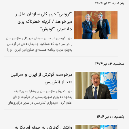
شورای امنیت را زیر سوال ببرند.
پنجشنبه، ۱۲ تیر ۱۴۰۴
"گروسی" دبیر کلی سازمان ملل را
می‌خواهد / گزینه خطرناک برای
جانشینی "گوترش"
مهر:
گروسی در حالی سودای دبیرکلی سازمان ملل
را در سر دارد که عملکرد جانبدارانه‌اش در آژانس
به‌ویژه درباره برنامه هسته‌ای صلح‌آمیز ایران، او را
به گزینه‌ای پرسش‌برانگیز و حتی خطرناک بدل
کرده است.
سه‌شنبه، ۰۳ تیر ۱۴۰۴
درخواست گوترش از ایران و اسرائیل
بعد از آتش‌بس
مهر:
دبیرکل سازمان ملل بی‌اشاره به پیشینه
بدعهدانه رژیم صهیونیستی در هرگونه توافق،
اعلام کرد: امیدوارم آتش‌بس در سایر درگیری‌های
منطقه نیز اجرا شود.
یکشنبه، ۰۱ تیر ۱۴۰۴
واکنش گوترش به حمله آمریکا به