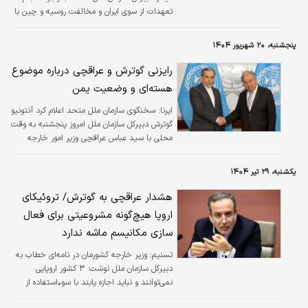
تعهدات از سوی ایران و مخالفت روسیه و چین با
اجرای اسنپ‌بک، اجرای آن و بازگشت تحریم‌ها
عملی غیراخلاقی و غیرقانونی است
پنجشنبه، ۲۰ شهریور ۱۴۰۴
رایزنی گوترش و عراقچی درباره موضوع
هسته‌ای و وضعیت یمن
ایرنا:
سخنگوی سازمان ملل متحد اعلام کرد آنتونیو
گوترش دبیرکل سازمان ملل امروز پنجشنبه به وقت
محلی با سید عباس عراقچی وزیر امور خارجه
جمهوری اسلامی ایران درباره موضوع هسته‌ای و
وضعیت یمن گفتگو کردند.
یکشنبه، ۲۹ تیر ۱۴۰۴
هشدار عراقچی به گوترش/ تروئیکای
اروپا هیچ‌گونه مشروعیتی برای فعال
سازی مکانیسم ماشه ندارد
تسنیم:
وزیر خارجه کشورمان در نامه‌ای خطاب به
دبیرکل سازمان ملل نوشت: ۳ کشور اروپایی
نمی‌توانند و نباید اجازه یابند با سوءاستفاده از
قطعنامه‌ای که خود به آن پایبند نبوده‌اند، اعتبار