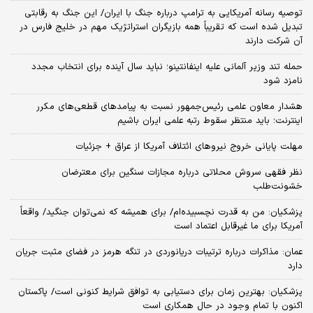
توصیه رسانه آمریکایی به ترامپ درباره جنگ با ایران/ این جنگ به رقابتی
تبدیل شده است که تقریباً همه بازیگران استراتژیک مهم در خلیج فارس در
آن شرکت دارند
حمله تند وزیر آلمانی علیه اینفانتینو؛ نباید سال آینده برای انتخاب مجدد
نامزد شود
هشدار معاون علمی رئیس‌جمهور نسبت به پیامدهای قطعی‌های مکرر
اینترنت؛ باید منتظر سقوط رتبه علمی ایران باشیم
مهلت پایانی خروج نیروهای ائتلاف آمریکا از عراق + جزئیات
نظر فقهی سروش محلاتی درباره مجازات سنگین برای معترضان
خشونت‌طلب
پزشکیان: من به قدرت نچسبیده‌ام/ برای همیشه که نمی‌توان جنگید/ واقعاً
آمریکا برای ما غیرقابل اعتماد است
عمان: مذاکرات درباره ترتیبات دریانوردی در تنگه هرمز در فضای مثبت جریان
دارد
پزشکیان‌: بهترین زمان برای دستیابی به توافق شرایط کنونی است/ پاکستان
اکنون با تمام وجود در حال همکاری است