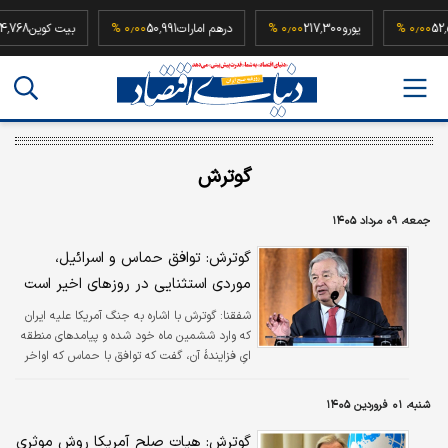
52,500,000
۰٫۰۰ %
یورو
217,300
۰٫۰۰ %
درهم امارات
50,991
۰٫۰۰ %
بیت کوی
گوترش
جمعه، ۰۹ مرداد ۱۴۰۵
گوترش: توافق حماس و اسرائیل،
موردی استثنایی در روزهای اخیر است
شفقنا:
گوترش با اشاره به جنگ آمریکا علیه ایران
که وارد ششمین ماه خود شده و پیامدهای منطقه
ایِ فزایندهٔ آن، گفت که توافق با حماس که اواخر
روز پنجشنبه اعلام شد، یک مورد استثنایی
محسوب میشود.
شنبه، ۰۱ فروردین ۱۴۰۵
گوترش: هیات صلح آمریکا روش موثری