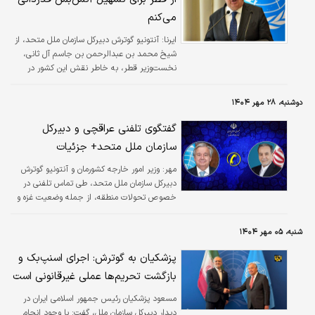
می‌کنم
ایرنا:
آنتونیو گوترش دبیرکل سازمان ملل متحد، از
شیخ محمد بن عبدالرحمن بن جاسم آل ثانی،
نخست‌وزیر قطر، به خاطر نقش این کشور در
تسهیل آتش‌بس غزه قدردانی و بر لزوم ایجاد
افقی سیاسی برای تشکیل کشور فلسطین تاکید
دوشنبه، ۲۸ مهر ۱۴۰۴
کرد.
گفتگوی تلفنی عراقچی و دبیرکل
سازمان ملل متحد+ جزئیات
مهر:
وزیر امور خارجه کشورمان و آنتونیو گوترش
دبیرکل سازمان ملل متحد، طی تماس تلفنی در
خصوص تحولات منطقه، از جمله وضعیت غزه و
یمن، گفتگو و تبادل نظر کردند.
شنبه، ۰۵ مهر ۱۴۰۴
پزشکیان به گوترش: اجرای اسنپ‌بک و
بازگشت تحریم‌ها عملی غیرقانونی است
مسعود پزشکیان رئیس جمهور اسلامی ایران در
دیدار دبیرکل سازمان ملل، گفت: با وجود انجام