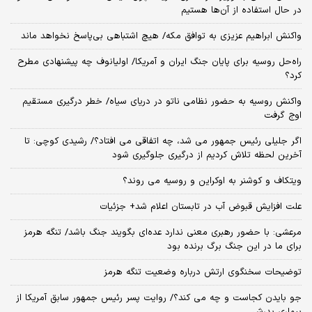
در حال استفاده از آن‌ها هستیم
واکنش ابراهیم عزیزی به توافق مکه/ هیچ اشتباهی بی‌پاسخ نخواهد ماند
راه‌حل روسیه برای پایان جنگ ایران و آمریکا/ اولیانوف چه پیشنهادی مطرح
کرد؟
واکنش روسیه به حضور نظامی ناتو در دریای سیاه/ خطر درگیری مستقیم
اوج گرفت
اگر جلیلی رئیس جمهور می شد، چه اتفاقی می افتاد؟/ رشیدی کوچی: تا
آخرین لحظه تلاش کردیم از درگیری جلوگیری شود
ویتکاف و کوشنر به اوکراین و روسیه می روند؟
علت افزایش قبوض آب در تابستان اعلام شد+ جزئیات
مرعشی: با حضور رهبری معنی ندارد عده‌ای بگویند جنگ باشد/ تنگه هرمز
برای ما در این جنگ برگ برنده بود
توضیحات سخنگوی ارتش درباره وضعیت تنگه هرمز
جو بایدن کجاست و چه می کند؟/ روایت پسر رئیس جمهور سابق آمریکا از