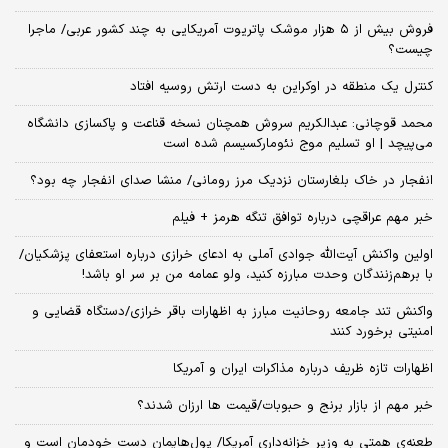
فروش بیش از ۵ هزار موشک پاتریوت آمریکایی به چند کشور عربی/ ماجرا
چیست؟
کنترل یک منطقه در اوکراین به دست ارتش روسیه افتاد
محمد قوچانی: عبدالکریم سروش همچنان نسخه قناعت و پاکسازی دانشگاه
می‌پیچد | او تسلیم موج نئومارکسیسم شده است
انفجار در خاک بلغارستان نزدیک مرز رومانی/ منشا صدای انفجار چه بود؟
خبر مهم عراقچی درباره توافق تنگه هرمز + فیلم
اولین واکنش آیت‌الله جوادی آملی به ادعای خرازی درباره استعفای پزشکیان/
با برهم‌زنندگان وحدت مبارزه کنید، ولو عمامه من بر سر او باشد!
واکنش تند جامعه روحانیت مبارز به اظهارات باقر خرازی/دستگاه قضایی و
امنیتی برخورد کنند
اظهارات تازه ظریف درباره مذاکرات ایران و آمریکا
خبر مهم از بازار برنج و حبوبات/قیمت ها ارزان شدند؟
طعنه‌ی‌ همتی به وزیر خزانه‌داری آمریکا/ پول‌هایمان دست خودمان است و