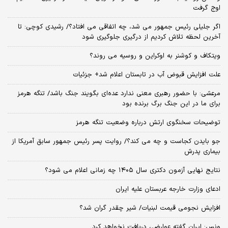
اوج گرفت
اگر جلیلی رئیس جمهور می شد، چه اتفاقی می افتاد؟/ رشیدی کوچی: تا
آخرین لحظه تلاش کردیم از درگیری جلوگیری شود
ویتکاف و کوشنر به اوکراین و روسیه می روند؟
علت افزایش قبوض آب در تابستان اعلام شد+ جزئیات
مرعشی: با حضور رهبری معنی ندارد عده‌ای بگویند جنگ باشد/ تنگه هرمز
برای ما در این جنگ برگ برنده بود
توضیحات سخنگوی ارتش درباره وضعیت تنگه هرمز
جو بایدن کجاست و چه می کند؟/ روایت پسر رئیس جمهور سابق آمریکا از
بیماری پدرش
نتایج نهایی آزمون دکتری سال ۱۴۰۵ چه زمانی اعلام می شود؟
ادعای وزارت خارجه عربستان علیه ایران
افزایش نجومی قیمت لبنیات/ شیر چقدر گران شد؟
ونس: ایران گفته عوارضی دریافت نخواهد کرد