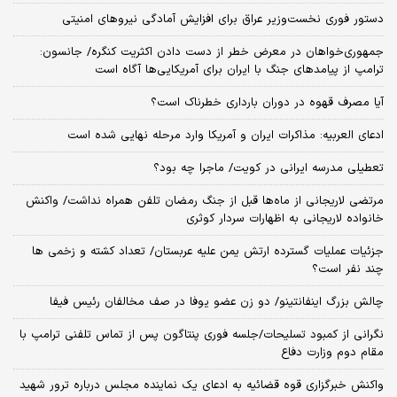
دستور فوری نخست‌وزیر عراق برای افزایش آمادگی نیروهای امنیتی
جمهوری‌خواهان در معرض خطر از دست دادن اکثریت کنگره/ جانسون:
ترامپ از پیامدهای جنگ با ایران برای آمریکایی‌ها آگاه است
آیا مصرف قهوه در دوران بارداری خطرناک است؟
ادعای العربیه: مذاکرات ایران و آمریکا وارد مرحله نهایی شده است
تعطیلی مدرسه ایرانی در کویت/ ماجرا چه بود؟
مرتضی لاریجانی از ماه‌ها قبل از جنگ رمضان تلفن همراه نداشت/ واکنش
خانواده لاریجانی به اظهارات سردار کوثری
جزئیات عملیات گسترده ارتش یمن علیه عربستان/ تعداد کشته و زخمی ها
چند نفر است؟
چالش بزرگ اینفانتینو/ دو زن عضو یوفا در صف مخالفان رئیس فیفا
نگرانی از کمبود تسلیحات/جلسه فوری پنتاگون پس از تماس تلفنی ترامپ با
مقام دوم وزارت دفاع
واکنش خبرگزاری قوه قضائیه به ادعای یک نماینده مجلس درباره ترور شهید