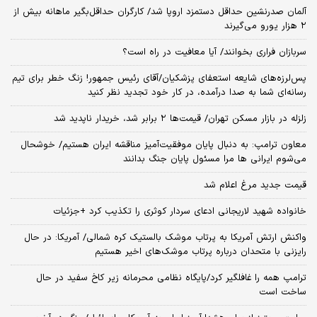
آلمان صدرنشین حداقل دستمزد اروپا شد/ کارگران حداقل‌بگیر ماهانه بیش از
۲ هزار یورو می‌گیرند
سربازان فراری بخوانند/ آیا معافیت در راه است؟
پس‌لرزه‌های شایعه استعفای پزشکیان/آقای رئیس جمهور! زنگ خطر برای تیم
رسانه‌ای شما به صدا درآمده، در کار خود تجدید نظر کنید
زلزله در بازار مسکن تهران/ قیمت‌ها ۲ برابر شد، خریدار ناپدید شد
معاون ترامپ: به دنبال پایان موفقیت‌آمیز مناقشه ایران هستیم/ خوشحال
می‌شوم ایرانی ها مرا مسئول پایان جنگ بدانند
قیمت جدید مرغ اعلام شد
خانواده شهید لاریجانی ادعای سردار کوثری را تکذیب کرد +جزئیات
واکنش ارتش آمریکا به پرتاب موشک بالستیک کره شمالی/ آمریکا: در حال
رایزنی با متحدان درباره پرتاب موشک‌های اخیر هستیم
ترامپ همه را غافلگیر کرد/پایگاه نظامی محرمانه زیر کاخ سفید در حال
ساخت است