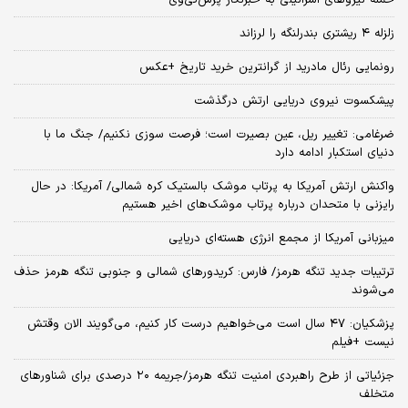
زلزله ۴ ریشتری بندرلنگه را لرزاند
رونمایی رئال مادرید از گرانترین خرید تاریخ +عکس
پیشکسوت نیروی دریایی ارتش درگذشت
ضرغامی: تغییر ریل، عین بصیرت است؛ فرصت سوزی نکنیم/ جنگ ما با
دنیای استکبار ادامه دارد
واکنش ارتش آمریکا به پرتاب موشک بالستیک کره شمالی/ آمریکا: در حال
رایزنی با متحدان درباره پرتاب موشک‌های اخیر هستیم
میزبانی آمریکا از مجمع انرژی هسته‌ای دریایی
ترتیبات جدید تنگه هرمز/ فارس: کریدورهای شمالی و جنوبی تنگه هرمز حذف
می‌شوند
پزشکیان: ۴۷ سال است می‌خواهیم درست کار کنیم، می‌گویند الان وقتش
نیست +فیلم
جزئیاتی از طرح راهبردی امنیت تنگه هرمز/جریمه ۲۰ درصدی برای شناورهای
متخلف