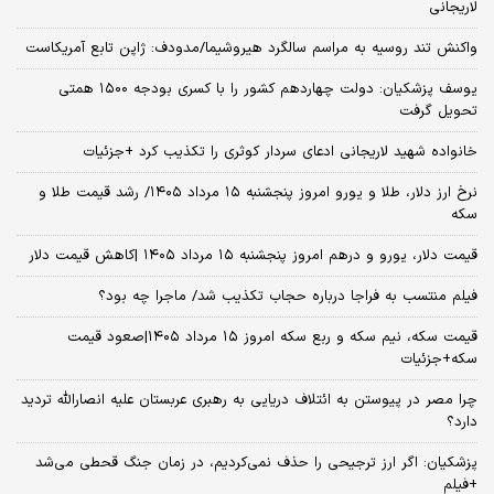
لاریجانی
واکنش تند روسیه به مراسم سالگرد هیروشیما/مدودف: ژاپن تابع آمریکاست
یوسف پزشکیان: دولت چهاردهم کشور را با کسری بودجه ۱۵۰۰ همتی
تحویل گرفت
خانواده شهید لاریجانی ادعای سردار کوثری را تکذیب کرد +جزئیات
نرخ ارز دلار، طلا و یورو امروز پنجشنبه ۱۵ مرداد ۱۴۰۵/ رشد قیمت طلا و
سکه
قیمت دلار، یورو و درهم امروز پنجشنبه ۱۵ مرداد ۱۴۰۵ |کاهش قیمت دلار
فیلم منتسب به فراجا درباره حجاب تکذیب شد/ ماجرا چه بود؟
قیمت سکه، نیم سکه و ربع سکه امروز ۱۵ مرداد ۱۴۰۵|صعود قیمت
سکه+جزئیات
چرا مصر در پیوستن به ائتلاف دریایی به رهبری عربستان علیه انصارالله تردید
دارد؟
پزشکیان: اگر ارز ترجیحی را حذف نمی‌کردیم، در زمان جنگ قحطی می‌شد
+فیلم