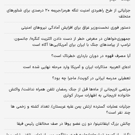
جزئیاتی از طرح راهبردی امنیت تنگه هرمز/جریمه ۲۰ درصدی برای شناورهای
متخلف
دستور فوری نخست‌وزیر عراق برای افزایش آمادگی نیروهای امنیتی
جمهوری‌خواهان در معرض خطر از دست دادن اکثریت کنگره/ جانسون:
ترامپ از پیامدهای جنگ با ایران برای آمریکایی‌ها آگاه است
آیا مصرف قهوه در دوران بارداری خطرناک است؟
ادعای العربیه: مذاکرات ایران و آمریکا وارد مرحله نهایی شده است
تعطیلی مدرسه ایرانی در کویت/ ماجرا چه بود؟
مرتضی لاریجانی از ماه‌ها قبل از جنگ رمضان تلفن همراه نداشت/ واکنش
خانواده لاریجانی به اظهارات سردار کوثری
جزئیات عملیات گسترده ارتش یمن علیه عربستان/ تعداد کشته و زخمی ها
چند نفر است؟
چالش بزرگ اینفانتینو/ دو زن عضو یوفا در صف مخالفان رئیس فیفا
نگرانی از کمبود تسلیحات/جلسه فوری پنتاگون پس از تماس تلفنی ترامپ با