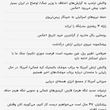
واکنش ترامپ به گزارش‌های اختلاف با وزیر جنگ/ اوضاع در ایران بسیار
خوب پیش می‌رود +عکس
حمله نیروهای اسرائیلی به خبرنگار پرس‌تی‌وی
زلزله ۴ ریشتری بندرلنگه را لرزاند
رونمایی رئال مادرید از گرانترین خرید تاریخ +عکس
پیشکسوت نیروی دریایی ارتش درگذشت
ضرغامی: تغییر ریل، عین بصیرت است؛ فرصت سوزی نکنیم/ جنگ ما با
دنیای استکبار ادامه دارد
واکنش ارتش آمریکا به پرتاب موشک بالستیک کره شمالی/ آمریکا: در حال
رایزنی با متحدان درباره پرتاب موشک‌های اخیر هستیم
میزبانی آمریکا از مجمع انرژی هسته‌ای دریایی
ترتیبات جدید تنگه هرمز/ فارس: کریدورهای شمالی و جنوبی تنگه هرمز حذف
می‌شوند
پزشکیان: ۴۷ سال است می‌خواهیم درست کار کنیم، می‌گویند الان وقتش
نیست +فیلم