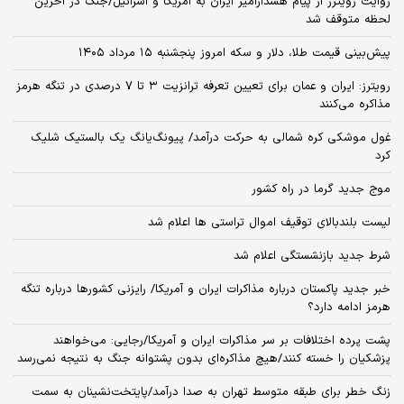
روایت رویترز از پیام هشدارآمیز ایران به آمریکا و اسرائیل/جنگ در آخرین
لحظه متوقف شد
پیش‌بینی قیمت طلا، دلار و سکه امروز پنجشنبه ۱۵ مرداد ۱۴۰۵
رویترز: ایران و عمان برای تعیین تعرفه ترانزیت ۳ تا ۷ درصدی در تنگه هرمز
مذاکره می‌کنند
غول موشکی کره شمالی به حرکت درآمد/ پیونگ‌یانگ یک بالستیک شلیک
کرد
موج جدید گرما در راه کشور
لیست بلندبالای توقیف اموال تراستی ها اعلام شد
شرط جدید بازنشستگی اعلام شد
خبر جدید پاکستان درباره مذاکرات ایران و آمریکا/ رایزنی کشورها درباره تنگه
هرمز ادامه دارد؟
پشت پرده اختلافات بر سر مذاکرات ایران و آمریکا/رجایی: می‌خواهند
پزشکیان را خسته کنند/هیچ مذاکره‌ای بدون پشتوانه جنگ به نتیجه نمی‌رسد
زنگ خطر برای طبقه متوسط تهران به صدا درآمد/پایتخت‌نشینان به سمت