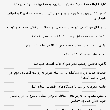
کنایه قالیباف به ترامپ/ حقایق را بپذیرید و به تعهدات خود عمل کنید
تماس تلفنی وزیران خارجه ایران و موریتانی درباره حملات آمریکا و اسرائیل
علیه ایران
یمن: اتاق فرماندهی نیروهای سعودی در حملات موشکی هدف قرار گرفت
انفجار در حومه دمشق / چند نفر کشته و زخمی شدند؟
برکناری دو رئیس بخش موساد پس از ناکامی‌ها درباره ایران
تحریم های جدید آمریکا علیه کوبا
فارس: محسن رضایی دبیر شورای عالی امنیت ملی شد
جزئیات جدید درباره مذاکرات بر سر تنگه هرمز به روایت الجزیره/ توپ در
زمین ترامپ است؟
جلسه محرمانه ترامپ با دستگاه‌های اطلاعاتی درباره ایران
واکنش ترامپ به گزارش‌های اختلاف با وزیر جنگ/ اوضاع در ایران بسیار
خوب پیش می‌رود +عکس
حمله نیروهای اسرائیلی به خبرنگار پرس‌تی‌وی