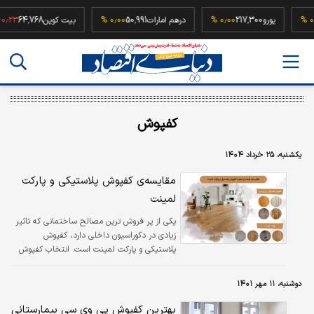
5
۰٫۰۰ %
یورو
217,300
۰٫۰۰ %
درهم امارات
50,991
۰٫۰۰ %
بیت کوین
64,768
 %
کفپوش
یکشنبه، ۲۵ خرداد ۱۴۰۴
مقایسه‌ی کفپوش پلاستیکی و پارکت
لمینت
یکی از پر فروش ترین مصالح ساختمانی که تاثیر
زیادی در دکوراسیون داخلی دارد، کفپوش
پلاستیکی و پارکت لمینت است. انتخاب کفپوش
مناسب برای خانه یا محل کار، با توجه به تنوع
گزینه‌ها، می‌تواند چالش‌برانگیز باشد. کفپوش
دوشنبه، ۱۱ مهر ۱۴۰۱
پلاستیکی یا PVC و پارکت لمینت دو گزینه
محبوب هستند که هر کدام ویژگی‌های خاص خود
بهترین کفپوش پی وی سی بیمارستانی