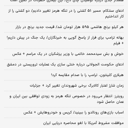
هشدار جدی درباره نوشیدن چای داغ/ این بیماری خطرناک در کمین است
ادعای سنتکام: مسیر 51 کشتی را در تنگه هرمز تغییر دادیم/ دو کشتی را از
کار انداختیم
هر کیلو برنج هاشمی 595 هزار تومان شد/ قیمت جدید برنج در بازار
بهانه ترامپ برای فرار از پاسخ گویی به خبرنگاران/ یک جنگ در پیش داریم!
+ فیلم
خوش و بش سیدمحمد خاتمی با وزیر پزشکیان در یک مراسم + عکس
ادعای حکومت الجولانی درباره خنثی سازی یک عملیات تروریستی در دمشق
هیلاری کلینتون، ترامپ را با صدام مقایسه کرد!
زمان شارژ اعتبار کالابرگ برخی شهروندان تغییر کرد + جزئیات
رویترز: انتظار می‌رود در خصوص تنگه هرمز به زودی توافقی بین ایران و
عمان حاصل شود
اسباب‌ بازی‌های رونالدو را ببینید/ کریس و خودروهایش + عکس
موافقت مشروط آمریکا با لغو محاصره دریایی ایران