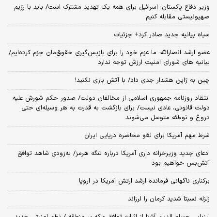
وزیر دفاع پاکستان: اسرائیل برای همه یک تهدید مشترک است/ باید با رژیم
صهیونیستی مقابله کنیم
سپاه بیانیه جدید صادر کرد+ جزئیات
عضو ارشد انصارالله: ما عزم خود را برای بازپس‌گیری حقوق‌مان جزم کرده‌ایم/
بیانیه‌ های شورای امنیت ارزش توجه ندارد
چین به ژاپن هشدار جدی داد/ با آتش بازی نکنید!
انتقاد روزنامه جمهوری اسلامی از مخالفان دولت/ صدور حکم شورش علیه
دولت قانونی، عادی نیست/ برای بازگشت به قدرت به هر وسیله‌ای حتی
دروغ و توطئه متوسل می‌شوند
شرط مهم آمریکا برای لغو محاصره دریایی ایران
ادعای جدید وزیرخزانه داری آمریکا درباره تنگه هرمز/ به‌زودی شاهد توافق
آتش‌بس خواهیم بود
برکناری ناگهانی فرمانده ارشد ارتش آمریکا در اروپا
زلزله نسبتا شدید کرمان را لرزاند
ارزیابی حسام الدین آشنا از اثرات توافق مکه بر منطقه / نظم امنیتی جدید