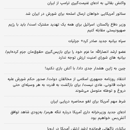
واکنش بقائی به ادعای غنیمت‌گیری ترامپ از ایران
سناتور آمریکایی خواهان ارسال اسلحه برای شورش در ایران شد
وزیر دفاع پاکستان: اسرائیل برای همه یک تهدید مشترک است/ باید با رژیم
صهیونیستی مقابله کنیم
سپاه بیانیه جدید صادر کرد+ جزئیات
عضو ارشد انصارالله: ما عزم خود را برای بازپس‌گیری حقوق‌مان جزم کرده‌ایم/
بیانیه‌ های شورای امنیت ارزش توجه ندارد
چین به ژاپن هشدار جدی داد/ با آتش بازی نکنید!
انتقاد روزنامه جمهوری اسلامی از مخالفان دولت/ صدور حکم شورش علیه
دولت قانونی، عادی نیست/ برای بازگشت به قدرت به هر وسیله‌ای حتی
دروغ و توطئه متوسل می‌شوند
شرط مهم آمریکا برای لغو محاصره دریایی ایران
ادعای جدید وزیرخزانه داری آمریکا درباره تنگه هرمز/ به‌زودی شاهد توافق
آتش‌بس خواهیم بود
برکناری ناگهانی فرمانده ارشد ارتش آمریکا در اروپا