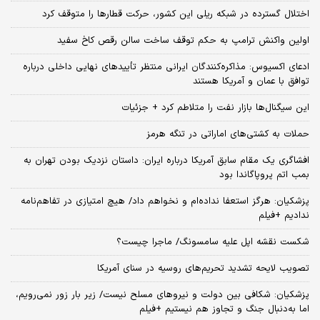
اختلال گسترده در شبکه ریلی این کشور، حرکت قطارها را متوقف کرد
اولین واکنش ترامپ به حکم توقف ساخت سالن رقص کاخ سفید
ادعای اکسیوس: مذاکره‌کنندگان ایرانی منتظر تأییدهای نهایی داخلی درباره
توافق با عمان و آمریکا هستند
این سیگنال‌ها بازار نفت را متلاطم کرد + جزئیات
حملات به کشتی‌های اماراتی در تنگه هرمز
افشاگری یک مقام سابق آمریکا درباره ایران: داستان نزدیک بودن تهران به
بمب اتم پروپاگاندا بود
پزشکیان: هرگز استعفا نداده‌ام و نخواهم داد/ هیچ امتیازی در تفاهم‌نامه
ندادیم +فیلم
شکست نقشه اپل علیه سامسونگ/ ماجرا چیست؟
تصویب لایحه تشدید تحریم‌های روسیه در سنای آمریکا
پزشکیان: شکافی بین دولت و نیروهای مسلح نیست/ زیر بار زور نمی‌رویم،
اما به‌دنبال جنگ و تجاوز هم نیستیم +فیلم