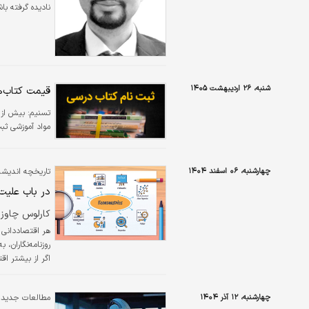
نادیده گرفته با
چارچوبی که اقتص
حال ساختن یک ن
رسیده…
شنبه، ۲۶ اردیبهشت ۱۴۰۵
قیمت کتاب‌ه
تسنیم:
مواد آموزشی ثبت 
چهارشنبه، ۰۶ اسفند ۱۴۰۴
تاریخچه اندیش
در باب علیت
کارلوس چاوز 
هر اقتصاددانی ا
روزنامه‌نگاران، 
اگر از بیشتر ا
می‌دانیم چگونه 
فلسفی زیربنایی، این سوال ک
چهارشنبه، ۱۲ آذر ۱۴۰۴
مطالعات جدید برخی پنه