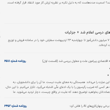
شد؟ اسمیت مدت‌هاست که به دلیل تکیه بر نظریه ارزش کار مورد انتقاد قرار گرفته است،
پ
اددانان بعدی آن را از نظر تئوریک نادقیق یافتند. با این حال، اگر اسمیت در درجه اول در
م
ظریه عمومی برای ارزش نبوده باشد، این انتقاد هدف خود را از دست می‌دهد. زمان آن فرا
ا
پ
ب
ای درسی اعلام شد + جزئیات
ع
بیش از ۷ میلیون دانش‌آموز تا چهارشنبه ۲۳ اردیبهشت سفارش خود را در سامانه فروش و توزیع
م
کرده‌اند.
ح
ه اقتصادی پیرامون علت و معلول بررسی شد (قسمت اول)
روزنامه شماره ۶۵۱۸
خ
ا
*
ت
ین عبارت را می‌داند: همبستگی به معنای علیت نیست. ما آن را برای دانشجویان، به
به هر کسی که ضریب رگرسیون را با یک ادعای علّی اشتباه می‌گیرد، تکرار می‌کنیم. با این حال،
و
قتصاددانان بخواهید توضیح دهند که علیت در واقع چیست، دچار تردید می‌شوید. ما
ا
اثرات علّی را شناسایی کنیم. ما تهدیدهای موجود برای شناسایی را می‌شناسیم اما پرسش
ه
ه معنای اثر نهادن X بر Y چیست، به ندرت مطرح می‌شود.
ان‌کاری‌های AI را فاش کرد؛
روزنامه شماره ۶۴۵۲
خ