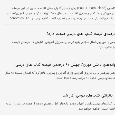
قی
پل آنتونی ساموئلسون (Paul A. Samuelson) یکی از بنیان‌گذاران اصلی اقتصاد مدرن در قرن بیستم
است. او نخستین آمریکایی بود که جایزه نوبل اقتصاد را در سال ۱۹۷۰ دریافت کرد و سهمی تعیین‌کننده در
تبدیل اقتصاد از رشته‌ای توصیفی به علمی ریاضی‌محور و نظری داشت. کتاب درسی او، Economics: An
س
Introductory Analysis، که نخستین‌بار در سال ۱۹۴۸ منتشر شد، دهه‌هاست به عنوان پرخواننده‌ترین و
اب درسی اقتصاد در جهان شناخته می‌شود.
ق
ن
روابط عمومی و امور بین‌الملل سازمان پژوهش و برنامه‌ریزی آموزشی افزایش ۱۱۰ درصدی قیمت
ا تکذیب کرد.
ت
م
ا
دانش‌آموزان/ جهش ۶۰ درصدی قیمت کتاب های درسی
گ
مان پژوهش و برنامه‌ریزی آموزشی وزارت آموزش و پرورش اعلام کرد که امسال نسبت به سال
سی حدود ۶۰ درصد رشد داشته است.
ح
ب
ب
ینترنتی کتاب‌های درسی آغاز شد
ن
کتاب‌های درسی دانش آموزان ورودی پایه‌های اول ، هفتم و دهم از هفتم تیر پس از ثبت
مانه" سیدا" فراهم خواهد شد.