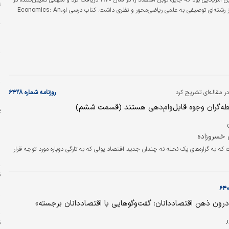
است. او نخستین آمریکایی بود که جایزه نوبل اقتصاد را در سال ۱۹۷۰ دریافت کرد و سهمی تعیین‌کننده در
ع
تبدیل اقتصاد از رشته‌ای توصیفی به علمی ریاضی‌محور و نظری داشت. کتاب درسی او،Economics: An
خ
Introductory Analysis، که نخستین‌بار در سال ۱۹۴۸ منتشر شد، دهه‌هاست به عنوان پرخواننده‌ترین و
اب درسی اقتصاد در جهان شناخته می‌شود.
ا
ب
ن
خ
ب
ر مقاله‌ای تشریح کرد
روزنامه شماره ۶۴۲۸
سطه‌گران وجوه قابل‌وام‌دهی هستند (قسمت ششم)
 خسروزاده
که به گزاره‌های یک نحله نه چندان جدید اقتصاد پولی که به تازگی دوباره مورد توجه قرار
ن
د
درون ذهن اقتصاددانان: گفت‌وگوهایی با اقتصاددانان برجسته»
پ
ق