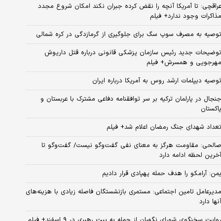
راقچی: تا آمریکا آنچه را نقض کرده جبران نکند امکان شروع مجدد
ذاکرات وجود ندارد+ فیلم
وصیه به مصرف سوپ سگ برای جلوگیری از گرمازدگی در کره شمالی
وضیحات جدید رئیس سازمان پزشکی قانونی درباره قتل داریوش
هرجویی و همسرش+ فیلم
وصیه دیپلمات ارشد روس به آمریکا درباره ایران
نجال در پارلمان ترکیه بر سر توافقنامه دفاعی مشترک با عربستان و
اکستان
عداد شهدای جنگ رمضان اعلام شد+ فیلم
الحی: مقاومت هرگز به معنای نفی گفت‌وگو نیست/ گفت‌وگو تا
خرین لحظه ادامه دارد
من: آرامکو را هدف حمله پهپادی قرار دادیم
دیرعامل تامین اجتماعی: مستمری بازنشستگان فاصله زیادی با هزینه‌های
نها دارد
وایت سخنگوی شورای نگهبان از حمله به بیت رهبری در ۹ اسفند+ فیلم