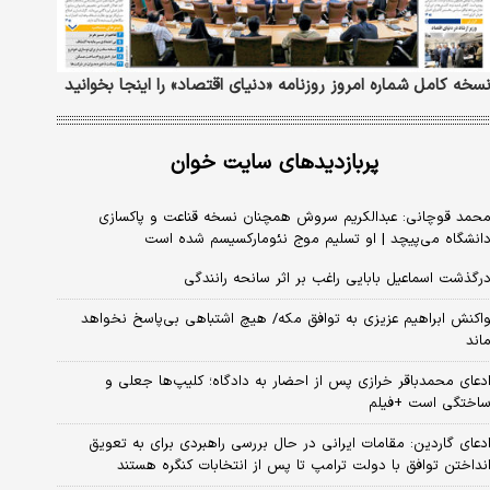
سخه کامل شماره امروز روزنامه «دنیای‌ اقتصاد» را اینجا بخوانید
پربازدیدهای سایت خوان
حمد قوچانی: عبدالکریم سروش همچنان نسخه قناعت و پاکسازی
انشگاه می‌پیچد | او تسلیم موج نئومارکسیسم شده است
رگذشت اسماعیل بابایی راغب بر اثر سانحه رانندگی
اکنش ابراهیم عزیزی به توافق مکه/ هیچ اشتباهی بی‌پاسخ نخواهد
اند
دعای محمدباقر خرازی پس از احضار به دادگاه؛ کلیپ‌ها جعلی و
اختگی است +فیلم
دعای گاردین: مقامات ایرانی در حال بررسی راهبردی برای به تعویق
نداختن توافق با دولت ترامپ تا پس از انتخابات کنگره هستند