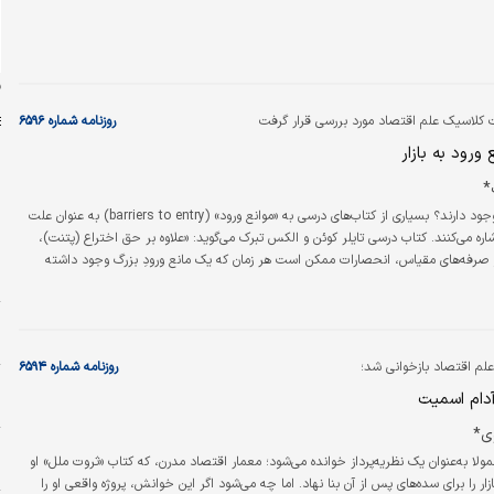
ن
 کلاسیک علم اقتصاد مورد بررسی قرار گرفت
روزنامه شماره ۶۵۹۶
ورود به بازار
*
چرا انحصارات وجود دارند؟ بسیاری از کتاب‌های درسی به «موانع ورود» (barriers to entry) به عنوان علت
م
اره می‌کنند. کتاب درسی تایلر کوئن و الکس تبرک می‌گوید: «علاوه بر حق اختراع (پتنت)،
د
 صرفه‌های مقیاس، انحصارات ممکن است هر زمان که یک مانع ورودِ بزرگ وجود داشته
د
د؛ یعنی چیزی که هزینه ورود شرکت‌های جدید به صنعت را افزایش می‌دهد.» کتاب درسی
یش می‌رود که می‌گوید: «علت بنیادین انحصار، موانع ورود است.»
و
م
علم اقتصاد بازخوانی شد؛
روزنامه شماره ۶۵۹۴
ا
آدام اسمیت
س
ی*
ا
لا به‌عنوان یک نظریه‌پرداز خوانده می‌شود؛ معمار اقتصاد مدرن، که کتاب «ثروت ملل» او
ا
زار را برای سده‌های پس از آن بنا نهاد. اما چه می‌شود اگر این خوانش، پروژه واقعی او را