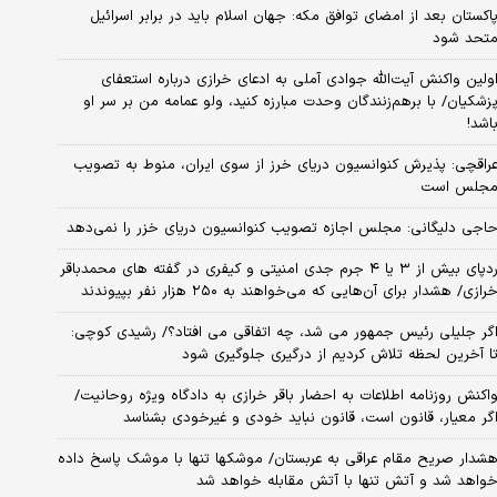
اکستان بعد از امضای توافق مکه: جهان اسلام باید در برابر اسرائیل
تحد شود
ولین واکنش آیت‌الله جوادی آملی به ادعای خرازی درباره استعفای
زشکیان/ با برهم‌زنندگان وحدت مبارزه کنید، ولو عمامه من بر سر او
اشد!
راقچی: پذیرش کنوانسیون دریای خرز از سوی ایران، منوط به تصویب
جلس است
اجی دلیگانی: مجلس اجازه تصویب کنوانسیون دریای خزر را نمی‌دهد
ردپای بیش از ۳ یا ۴ جرم جدی امنیتی و کیفری در گفته های محمدباقر
رازی/ هشدار برای آن‌هایی که می‌خواهند به ۲۵۰ هزار نفر بپیوندند
گر جلیلی رئیس جمهور می شد، چه اتفاقی می افتاد؟/ رشیدی کوچی:
ا آخرین لحظه تلاش کردیم از درگیری جلوگیری شود
اکنش روزنامه اطلاعات به احضار باقر خرازی به دادگاه ویژه روحانیت/
گر معیار، قانون است، قانون نباید خودی و غیرخودی بشناسد
شدار صریح مقام عراقی به عربستان/ موشکها تنها با موشک پاسخ داده
واهد شد و آتش تنها با آتش مقابله خواهد شد