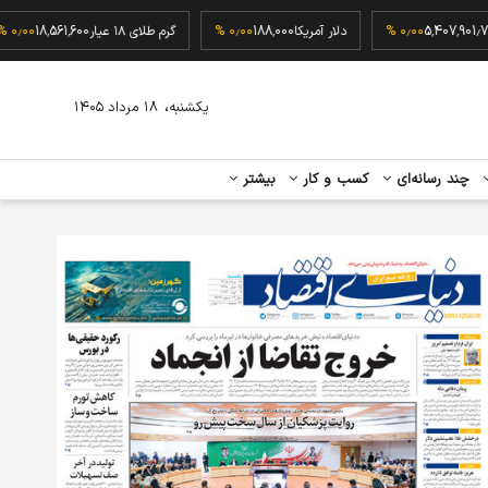
بورس
5,407,901.78
۰٫۰۰ %
دلار آمریکا
188,000
۰٫۰۰ %
گرم طلای ۱۸ عیار
8,561,600
،
یکشنبه
۱۸ مرداد ۱۴۰۵
چند رسانه‌ای
کسب و کار
بیشتر