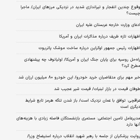
قوع چندین انفجار و تیراندازی شدید در نزدیکی مرز‌های ایران/ ماجرا
یست؟
دعای وزارت خارجه عربستان علیه ایران
ظهارات تازه ظریف درباره مذاکرات ایران و آمریکا
ظهارات رئیس جمهور اوکراین درباره ساخت موشک پاتریوت
اه‌حل روسیه برای پایان جنگ ایران و آمریکا/ اولیانوف چه پیشنهادی
طرح کرد؟
بر مهم برای متقاضیان خرید خودرو/ این خودرو ۸۰ میلیون ارزان شد
وفان قیمت در بازار لبنیات/ قیمت شیر عجیب شد
راقچی: توافق با عمان نزدیک است/ باز شدن تنگه هرمز تابع شرایط
یگری است
دیرعامل تامین اجتماعی: مستمری بازنشستگان فاصله زیادی با هزینه‌های
نها دارد
وایت پزشکیان از جلسه با رهبر شهید انقلاب درباره استیضاح وزرا/