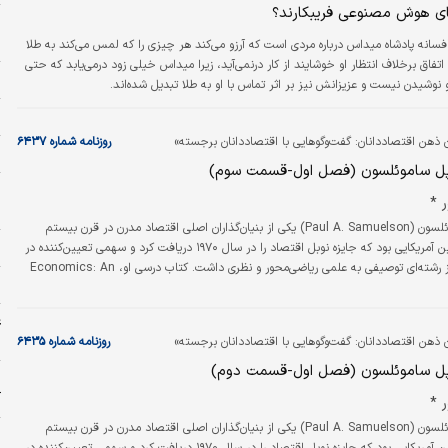
ای هوش مصنوعی فریبکارند؟
و
چ
فسانه پادشاه میداس درباره مردی است که آرزو می‌کند هر چیزی را که لمس می‌کند به طلا
اتفاق برخلاف انتظار او خوشایند از کار درنمی‌آید، زیرا میداس خیلی زود درمی‌یابد که حتی
ا
 نوشیدن نیست و عزیزانش نیز بر اثر تماس با او به طلا تبدیل شده‌اند.
ا
 ذهن اقتصاددانان: گفت‌وگوهایی با اقتصاددانان برجسته»
روزنامه شماره ۶۴۳۷
ا
پل ساموئلسون (فصل اول-قسمت سوم)
ر
 *
م
پل آنتونی ساموئلسون (Paul A. Samuelson) یکی از بنیان‌گذاران اصلی اقتصاد مدرن در قرن بیستم
خ
است. او نخستین آمریکایی بود که جایزه نوبل اقتصاد را در سال ۱۹۷۰ دریافت کرد و سهمی تعیین‌کننده در
تبدیل اقتصاد از رشته‌ای توصیفی به علمی ریاضی‌محور و نظری داشت. کتاب درسی او، Economics: An
ط
Introductory Analysis، که نخستین‌بار در سال ۱۹۴۸ منتشر شد، دهه‌هاست به عنوان رخواننده‌ترین و
اب درسی اقتصاد در جهان شناخته می‌شود.
ع
د
 ذهن اقتصاددانان: گفت‌وگوهایی با اقتصاددانان برجسته»
روزنامه شماره ۶۴۳۵
پل ساموئلسون (فصل اول-قسمت دوم)
م
آ
 *
پل آنتونی ساموئلسون (Paul A. Samuelson) یکی از بنیان‌گذاران اصلی اقتصاد مدرن در قرن بیستم
ر