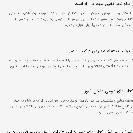
بخوانند؛ تغییر مهم در راه است
ع
م
معاون پرورشی و فرهنگی وزارت آموزش و پرورش با بیان اینکه در یکهزار و ۱۸۲ کانون پرورش فکری و تربیتی،
تتاح می‌شود گفت: مقرر شده امسال برای هر کتاب درسی یک پیوند کتاب غیر درسی قرار
ت
 میانگین مطالعه را در دانش‌آموزان افزایش دهیم.
ت
م
ت
با ترفند ثبت‌نام مدارس و کتب درسی
ج
خبار درخصوص ثبت نام مدارس و کتب درسی را از طریق رسانه خبری معتبر و سایت وزارت
پ
آموزش و پرورش به نشانی https://medu.ir و روابط عمومی اداره کل آموزش و پرورش استان ایلام پیگیری
ت
ص
کتاب‌های درسی دانش آموزان
آ
سعه منابع و پشتیبانی سازمان پژوهش و برنامه‌ریزی آموزشی در ادامه با اشاره به اینکه
ی
کتاب‌های درسی از تاریخ ۱۰ تا ۱۵ شهریور به مدارس توزیع می‌شود، گفت: دانش‌آموزان از ۲۴ شهریور تا اول
ت کتاب‌های درسی را دارند.
م
آ
 سفارش کتاب‌های درسی/ این ۳ پایه تا ۱۰ شهریور فرصت دارند
ر