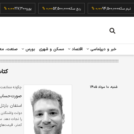
نیم سکه
94,500,000
۰٫۰۰ %
ربع سکه
52,500,000
۰٫۰۰ %
یورو
217,300
۰ %
خبر و دیپلماسی
اقتصاد
مسکن و شهری
بورس
صنعت، مع
کتا
شنبه، ۱۰ مرداد ۱۴۰۵
چگونه ممانعت از
صورت‌حساب ت
استفان بارتل
را نجات دهد. س
کمتر، قیمت‌های
مصرف‌کنندگانی 