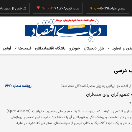
۰٫۰
درهم امارات
50,991
۰٫۰۰ %
بیت کوین
64,768
‎−۰٫۲۳ %
شاخص کل 
دن و تجارت
بازار دیجیتال
خودرو
باشگاه اقتصاددانان
قیمت‌ها
آرشیو
ب درسی
 ادغام دو ایرلاین به زیان مصرف‌کنندگان تمام شد؟
روزنامه شماره ۶۶۲۲
نظیم‌گران برای مسافران
*
دولت واشنگتن جلوی ادغامی را گرفت که می‌توانست شرکت هواپیمایی «اسپریت ایرلاینز» (Spirit Airlines)
پس کنار نشست و ورشکستگی و فروپاشی آن را تماشا کرد. نتیجه این تصمیم: پروازهای
 بالاتر و یک نمونه کلاسیک و کتاب درسی از سیاست‌های اشتباهی که دقیقا بر علیه
عمل کرد که قصد حمایت از آنها را داشت.