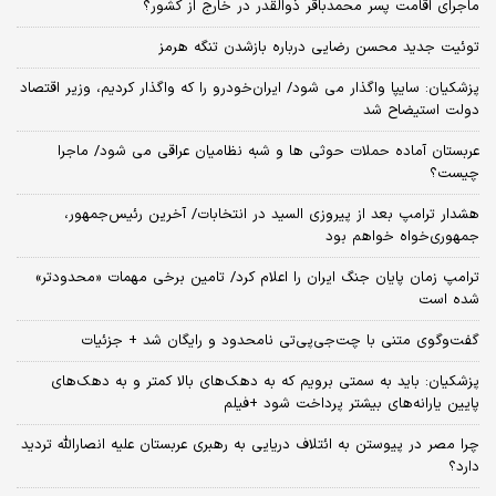
ماجرای اقامت پسر محمدباقر ذوالقدر در خارج از کشور؟
توئیت جدید محسن رضایی درباره بازشدن تنگه هرمز
پزشکیان: سایپا واگذار می شود/ ایران‌خودرو را که واگذار کردیم، وزیر اقتصاد
دولت استیضاح شد
عربستان آماده حملات حوثی ها و شبه نظامیان عراقی می شود/ ماجرا
چیست؟
هشدار ترامپ بعد از پیروزی السید در انتخابات/ آخرین رئیس‌جمهور،
جمهوری‌خواه خواهم بود
ترامپ زمان پایان جنگ ایران را اعلام کرد/ تامین برخی مهمات «محدودتر»
شده است
گفت‌وگوی متنی با چت‌جی‌پی‌تی نامحدود و رایگان شد + جزئیات
پزشکیان: باید به سمتی برویم که به دهک‌های بالا کمتر و به دهک‌های
پایین یارانه‌های بیشتر پرداخت شود +فیلم
چرا مصر در پیوستن به ائتلاف دریایی به رهبری عربستان علیه انصارالله تردید
دارد؟