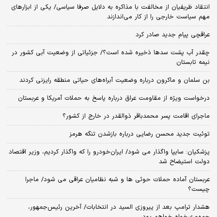
انتقاد ظریفیان از مخالفت با مذاکره به دلایل صرفا سیاسی/ یکی از ابزارهای
مهم سیاست خارجی را از کار می‌اندازند
عراقچی پیام جدید صادر کرد
چقدر آب پشت سدها ذخیره شده است؟/ جزئیاتی از وضعیت آبی کشور در
نیمه تابستان
بن سلمان و ماکرون درباره وضعیت آبراه‌های حیاتی منطقه رایزنی کردند
درخواست ویژه از مقاومت عراق درباره پاسخ به حملات آمریکا و عربستان
ماجرای اقامت پسر محمدباقر ذوالقدر در خارج از کشور؟
توئیت جدید محسن رضایی درباره بازشدن تنگه هرمز
پزشکیان: سایپا واگذار می شود/ ایران‌خودرو را که واگذار کردیم، وزیر اقتصاد
دولت استیضاح شد
عربستان آماده حملات حوثی ها و شبه نظامیان عراقی می شود/ ماجرا
چیست؟
هشدار ترامپ بعد از پیروزی السید در انتخابات/ آخرین رئیس‌جمهور،
جمهوری‌خواه خواهم بود