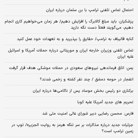
احتمال تماس تلفنی ترامپ با بن سلمان درباره ایران
پزشکیان: باید مبلغ کالابرگ را افزایش دهیم/ هر زمان می‌خواهیم کاری انجام
دهیم، می‌گویند فعلاً دست نگه دارید
کنایه قالیباف به ترامپ/ حقایق را بپذیرید و به تعهدات خود عمل کنید
تماس تلفنی وزیران خارجه ایران و موریتانی درباره حملات آمریکا و اسرائیل
علیه ایران
یمن: اتاق فرماندهی نیروهای سعودی در حملات موشکی هدف قرار گرفت
انفجار در حومه دمشق / چند نفر کشته و زخمی شدند؟
برکناری دو رئیس بخش موساد پس از ناکامی‌ها درباره ایران
تحریم های جدید آمریکا علیه کوبا
فارس: محسن رضایی دبیر شورای عالی امنیت ملی شد
جزئیات جدید درباره مذاکرات بر سر تنگه هرمز به روایت الجزیره/ توپ در
زمین ترامپ است؟