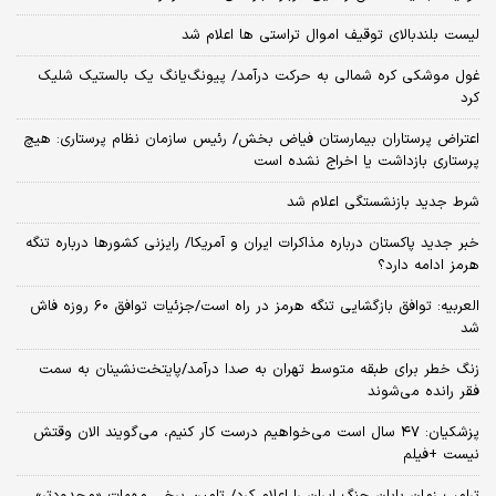
لیست بلندبالای توقیف اموال تراستی ها اعلام شد
غول موشکی کره شمالی به حرکت درآمد/ پیونگ‌یانگ یک بالستیک شلیک
کرد
اعتراض پرستاران بیمارستان فیاض بخش/ رئیس سازمان نظام پرستاری: هیچ
پرستاری بازداشت یا اخراج نشده است
شرط جدید بازنشستگی اعلام شد
خبر جدید پاکستان درباره مذاکرات ایران و آمریکا/ رایزنی کشورها درباره تنگه
هرمز ادامه دارد؟
العربیه: توافق بازگشایی تنگه هرمز در راه است/جزئیات توافق ۶۰ روزه فاش
شد
زنگ خطر برای طبقه متوسط تهران به صدا درآمد/پایتخت‌نشینان به سمت
فقر رانده می‌شوند
پزشکیان: ۴۷ سال است می‌خواهیم درست کار کنیم، می‌گویند الان وقتش
نیست +فیلم
ترامپ زمان پایان جنگ ایران را اعلام کرد/ تامین برخی مهمات «محدودتر»