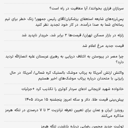
سربازان فراری بخوانند/ آیا معافیت در راه است؟
پس‌لرزه‌های شایعه استعفای پزشکیان/آقای رئیس جمهور! زنگ خطر برای تیم
رسانه‌ای شما به صدا درآمده، در کار خود تجدید نظر کنید
زلزله در بازار مسکن تهران/ قیمت‌ها ۲ برابر شد، خریدار ناپدید شد
قیمت جدید مرغ اعلام شد
چرا مصر در پیوستن به ائتلاف دریایی به رهبری عربستان علیه انصارالله تردید
دارد؟
واکنش ارتش آمریکا به پرتاب موشک بالستیک کره شمالی/ آمریکا: در حال
رایزنی با متحدان درباره پرتاب موشک‌های اخیر هستیم
خانواده شهید لاریجانی ادعای سردار کوثری را تکذیب کرد +جزئیات
پیش‌بینی قیمت طلا، دلار و سکه امروز پنجشنبه ۱۵ مرداد ۱۴۰۵
رویترز: ایران و عمان برای تعیین تعرفه ترانزیت ۳ تا ۷ درصدی در تنگه هرمز
مذاکره می‌کنند
توئیت جدید محسن رضایی درباره بازشدن تنگه هرمز