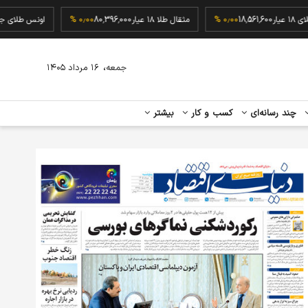
گرم طلای ۱۸ عیار
18,561,600
۰٫۰۰ %
مثقال طلا ۱۸ عیار
80,396,000
۰٫۰۰ %
اونس ط
،
جمعه
۱۶ مرداد ۱۴۰۵
چند رسانه‌ای
کسب و کار
بیشتر