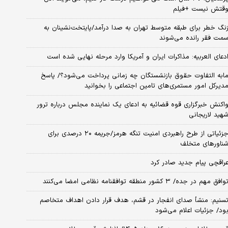
قتش نیست +فیلم
نگ خطر برای طبقه متوسط تهران به صدا درآمد/پایتخت‌نشینان به
مت فقر رانده می‌شوند
دعای العربیه: مذاکرات ایران و آمریکا وارد مرحله نهایی شده است
ابه التفاوت حقوق بازنشستگان چه زمانی پرداخت می‌شود؟/ پاسخ
دیرکل امور مستمری‌های تامین اجتماعی را بخوانید
اکنش خبرگزاری قوه قضائیه به ادعای یک نماینده مجلس درباره ترور
هید لاریجانی
جزئیاتی از طرح راهبردی امنیت تنگه هرمز/جریمه ۲۰ درصدی برای
ناورهای متخلف
راقچی پیام جدید صادر کرد
وافق مهم در جده/ ۳ کشور منطقه توافقنامه نظامی امضا می‌کنند
سنیم: منشأ صدای انفجار در قشم، هدف قرار دادن اهداف متخاصم
ود/ جزئیات اعلام می‌شود