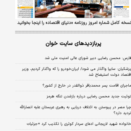
سخه کامل شماره امروز روزنامه «دنیای‌ اقتصاد» را اینجا بخوانید
پربازدیدهای سایت خوان
ارس: محسن رضایی دبیر شورای عالی امنیت ملی شد
زشکیان: سایپا واگذار می شود/ ایران‌خودرو را که واگذار کردیم، وزیر
قتصاد دولت استیضاح شد
اجرای اقامت پسر محمدباقر ذوالقدر در خارج از کشور؟
وئیت جدید محسن رضایی درباره بازشدن تنگه هرمز
را مصر در پیوستن به ائتلاف دریایی به رهبری عربستان علیه انصارالله
ردید دارد؟
انواده شهید لاریجانی ادعای سردار کوثری را تکذیب کرد +جزئیات