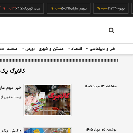
۰٫۰۰
یورو
217,300
۰٫۰۰ %
درهم امارات
50,991
۰٫۰۰ %
بیت کوین
64,768
٫۲۳ %
خبر و دیپلماسی
اقتصاد
مسکن و شهری
بورس
صنعت، مع
کالابرگ یک
سه‌شنبه، ۱۳ مرداد ۱۴۰۵
خبر مهم عارف
ايسنا:
معاون او
دوشنبه، ۰۵ مرداد ۱۴۰۵
واکنش یک نم