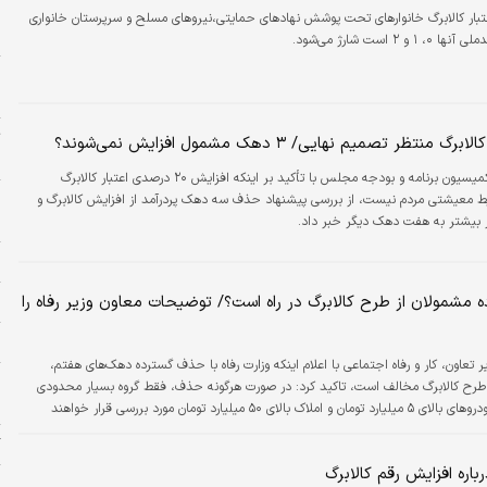
و
عتبار کالابرگ خانوارهای تحت پوشش نهادهای حمایتی،نیروهای مسلح و سرپرستان خانواری
ح
و ۲ است شارژ می‌شود.
ا
ه
ت
منتظر تصمیم نهایی/ ۳ دهک مشمول افزایش نمی‌شوند؟
«
یک عضو کمیسیون برنامه و بودجه مجلس با تأکید بر اینکه افزایش ۲۰ درصدی اعتبار کالابرگ
ط معیشتی مردم نیست، از بررسی پیشنهاد حذف سه دهک پردرآمد از افزایش کالابرگ و
ه
بیشتر به هفت دهک دیگر خبر داد.
ل
مشمولان از طرح کالابرگ در راه است؟/ توضیحات معاون وزیر رفاه را
ش
ا
ر تعاون، کار و رفاه اجتماعی با اعلام اینکه وزارت رفاه با حذف گسترده دهک‌های هفتم،
و
طرح کالابرگ مخالف است، تاکید کرد: در صورت هرگونه حذف، فقط گروه بسیار محدودی
ا
شامل مالکان خودروهای بالای ۵ میلیارد تومان و املاک بالای ۵۰ میلیارد تومان مورد بررسی قرار خواهند
گ
اره افزایش رقم کالابرگ