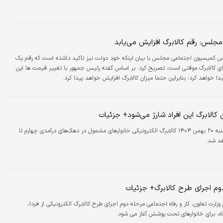
ت
و
مجلس: رقم کالابرگ افزایش می‌یابد
م
س کمیسیون اجتماعی مجلس با بیان اینکه خود دولت نیز تاکید داشته است که رقم یک
م
رای کالابرگ موقتی است، تصریح کرد: بر اساس گفته رئیس جمهور با تغییر قیمت ها این
یدا خواهد کرد؛ بنابراین حتما میزان کالابرگ افزایش خواهد پیدا کرد.
ا
ا
و
ت
فردا دوشنبه ۲۰ بهمن ۱۴۰۴ کالابرگ الکترونیکی خانوارهای مشمول در دهک‌های درآمدی چهارم تا
بر
هد شد.
ب
پ
خ
دوم اجرای طرح کالابرگ+ جزئیات
ج
م وزارت تعاون، کار و رفاه اجتماعی مرحله دوم اجرای طرح کالابرگ الکترونیکی از فردا،
اه، برای خانوارهای تحت پوشش آغاز می شود.
ر