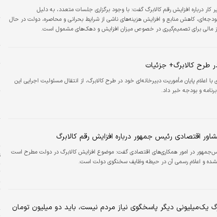
و
ر کار درباره افزایش رقم کالابرگ گفت: با وجود برگزاری جلسات متعدد، به دلیل
دجه‌ای، کاهش منابع و افزایش هزینه‌های ناشی از شرایط بحرانی و محاصره، دولت در حال
ز
ز مالی برای تصمیم‌گیری در خصوص میزان افزایش و دهک‌های مشمول است.
س
ا
ر طرح کالابرگ+ جزئیات
م
 با اعلام پایان مأموریت دبیرخانه‌ای خود در طرح کالابرگ، از انتقال مسئولیت اجرایی این
م
رنامه و بودجه خبر داد.
و
ش
ور اقتصادی رئیس جمهور درباره افزایش رقم کالابرگ
ش
س‌جمهور در امور همکاری‌های اقتصادی گفت: موضوع افزایش کالابرگ در دولت مطرح است
ع
 نشده و اعلام رسمی آن در حیطه وظایف سخنگوی دولت است.
ت
ت
ب
رگ یک‌میلیونی دیگر پاسخگوی نیاز مردم نیست، باید دو میلیون تومان