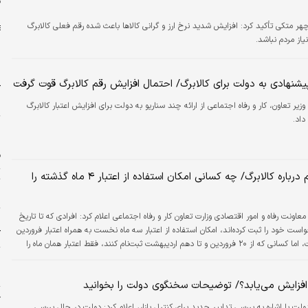
ق
هر متکی تأکید کرد: افزایش شدید نرخ ارز و گرانی کالاها باعث شده رقم فعلی کالابرگ
از مردم نباشد.
یشنهادی به دولت برای کالابرگ/ احتمال افزایش رقم کالابرگ قوت گرفت
ک
د
وزیر تعاون، کار و رفاه اجتماعی از ارائه چند سناریو به دولت برای افزایش اعتبار کالابرگ
داد.
م
م
ف
جزئیاتی مهم درباره کالابرگ/ چه کسانی امکان استفاده از اعتبار ۴ ماه گذشته را
ب
اونت رفاه و امور اقتصادی وزارت تعاون کار و رفاه اجتماعی اعلام کرد: افرادی که تا تاریخ
ح
خواست خود را ثبت کرده‌اند، امکان استفاده از اعتبار سه ماه نخست به همراه اعتبار فروردین
ک
را خواهند داشت، اما کسانی که از ۲۰ فروردین و تا دهم اردیبهشت ثبت‌نام کنند، فقط اعتبار همان ماه را
پ
ح
 افزایش می‌یابد؟/ توضیحات سخنگوی دولت را بخوانید
ژ
ت با اشاره به بررسی تدابیر جدید برای کنترل بازار، اعلام کرد: دولت در حال بررسی