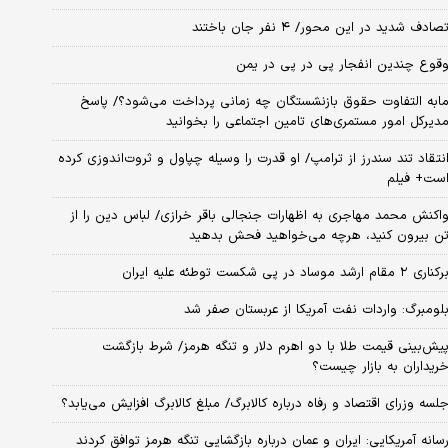
صادف شدید در این محور/ ۴ نفر جان باختند
قوع چندین انفجار پی در پی در یمن
ابه التفاوت حقوق بازنشستگان چه زمانی پرداخت می‌شود؟/ پاسخ
دیرکل امور مستمری‌های تامین اجتماعی را بخوانید
نتقاد تند سندرز از ترامپ/ او قدرت را وسیله چپاول و ثروت‌اندوزی کرده
ست+ فیلم
اکنش محمد مهاجری به اظهارات جنجالی باقر خرازی/ لباس دین را از
ن بیرون کنید، هرچه می‌خواهید فحش بدهید
کناری ۲ مقام‌ ارشد موساد در پی شکست توطئه علیه ایران
لومبرگ: واردات نفت آمریکا از عربستان صفر شد
یش‌بینی قیمت طلا با دو اهرم دلار و تنگه هرمز/ شرط بازگشت
ریداران به بازار چیست؟
لسه وزرای اقتصاد و رفاه درباره کالابرگ/ مبلغ کالابرگ افزایش می‌یابد؟
سانه آمریکایی: ایران و عمان درباره بازگشایی تنگه هرمز توافق کردند