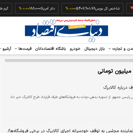
‎−۰
شاخص کل بورس
5,407,901.78
۰٫۰۰ %
دلار آمریکا
188,000
۰٫۰۰ %
دن و تجارت
بازار دیجیتال
خودرو
باشگاه اقتصاددانان
قیمت‌ها
آرشیو
 میلیون تومانی
 درباره کالابرگ
ل رئیس جمهور از تسویه بدهی دولت به فروشگاه‌های طرف قرارداد طرح کالابرگ خبر داد.
اینده مجلس به توقف خودسرانه اجرای کالابرگ در برخی فروشگاه‌ها/