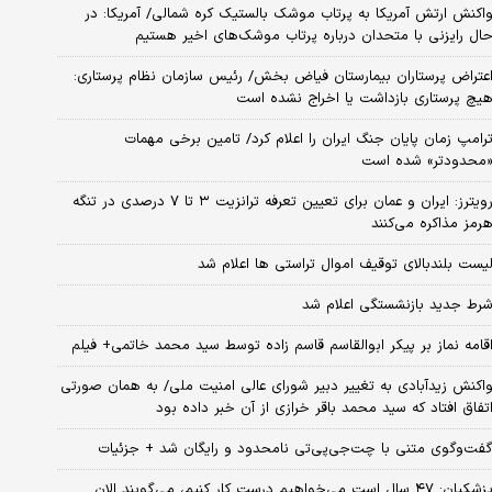
اکنش ارتش آمریکا به پرتاب موشک بالستیک کره شمالی/ آمریکا: در
ال رایزنی با متحدان درباره پرتاب موشک‌های اخیر هستیم
عتراض پرستاران بیمارستان فیاض بخش/ رئیس سازمان نظام پرستاری:
یچ پرستاری بازداشت یا اخراج نشده است
رامپ زمان پایان جنگ ایران را اعلام کرد/ تامین برخی مهمات
محدودتر» شده است
رویترز: ایران و عمان برای تعیین تعرفه ترانزیت ۳ تا ۷ درصدی در تنگه
رمز مذاکره می‌کنند
یست بلندبالای توقیف اموال تراستی ها اعلام شد
رط جدید بازنشستگی اعلام شد
قامه نماز بر پیکر ابوالقاسم قاسم زاده توسط سید محمد خاتمی+ فیلم
اکنش زیدآبادی به تغییر دبیر شورای عالی امنیت ملی/ به همان صورتی
تفاق افتاد که سید محمد باقر خرازی از آن خبر داده بود
فت‌وگوی متنی با چت‌جی‌پی‌تی نامحدود و رایگان شد + جزئیات
پزشکیان: ۴۷ سال است می‌خواهیم درست کار کنیم، می‌گویند الان