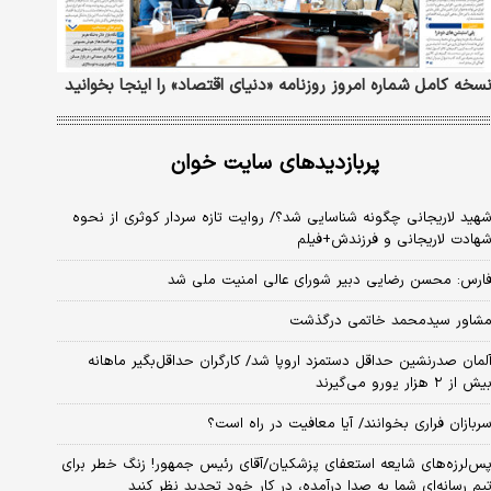
سخه کامل شماره امروز روزنامه «دنیای‌ اقتصاد» را اینجا بخوانید
پربازدیدهای سایت خوان
هید لاریجانی چگونه شناسایی شد؟/ روایت تازه سردار کوثری از نحوه
هادت لاریجانی و فرزندش+فیلم
ارس: محسن رضایی دبیر شورای عالی امنیت ملی شد
شاور سیدمحمد خاتمی درگذشت
لمان صدرنشین حداقل دستمزد اروپا شد/ کارگران حداقل‌بگیر ماهانه
یش از ۲ هزار یورو می‌گیرند
ربازان فراری بخوانند/ آیا معافیت در راه است؟
س‌لرزه‌های شایعه استعفای پزشکیان/آقای رئیس جمهور! زنگ خطر برای
یم رسانه‌ای شما به صدا درآمده، در کار خود تجدید نظر کنید