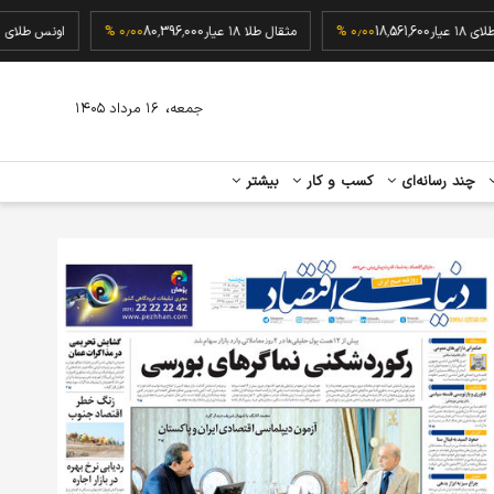
گرم طلای ۱۸ عیار
18,561,600
۰٫۰۰ %
مثقال طلا ۱۸ عیار
80,396,000
۰٫۰۰ %
اونس 
،
جمعه
۱۶ مرداد ۱۴۰۵
چند رسانه‌ای
کسب و کار
بیشتر