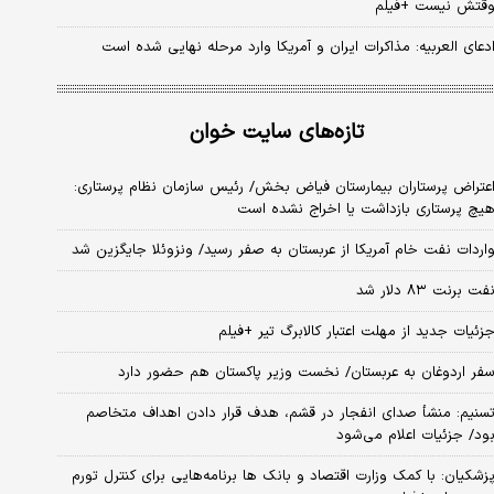
قتش نیست +فیلم
دعای العربیه: مذاکرات ایران و آمریکا وارد مرحله نهایی شده است
تازه‌های سایت خوان
عتراض پرستاران بیمارستان فیاض بخش/ رئیس سازمان نظام پرستاری:
یچ پرستاری بازداشت یا اخراج نشده است
اردات نفت خام آمریکا از عربستان به صفر رسید/ ونزوئلا جایگزین شد
فت برنت ۸۳ دلار شد
زئیات جدید از مهلت اعتبار کالابرگ تیر +فیلم
فر اردوغان به عربستان/ نخست وزیر پاکستان هم حضور دارد
سنیم: منشأ صدای انفجار در قشم، هدف قرار دادن اهداف متخاصم
ود/ جزئیات اعلام می‌شود
زشکیان: با کمک وزارت اقتصاد و بانک ها برنامه‌هایی برای کنترل تورم