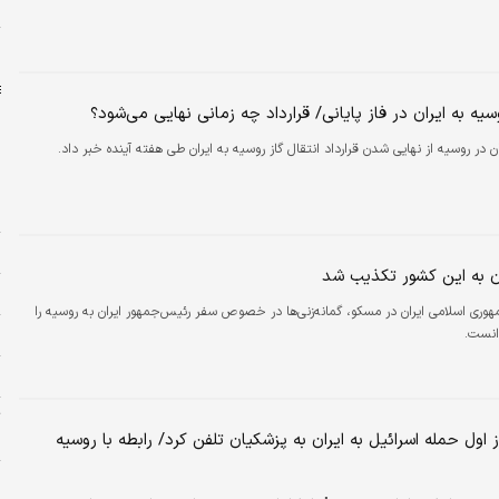
و
ا
وسیه به ایران در فاز پایانی/ قرارداد چه زمانی نهایی می‌شود؟
ن در روسیه از نهایی شدن قرارداد انتقال گاز روسیه به ایران طی هفته آینده خبر داد.
ا
ه
و
 به این کشور تکذیب شد
ن
وری اسلامی ایران در مسکو، گمانه‌زنی‌ها در خصوص سفر رئیس‌جمهور ایران به روسیه را
ج
انست.
س
ت
 اول حمله اسرائیل به ایران به پزشکیان تلفن کرد/ رابطه با روسیه
ب
پ