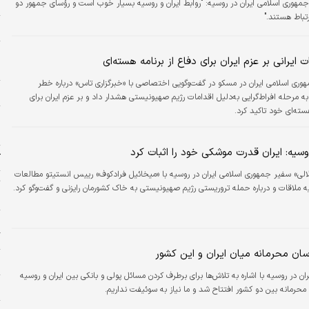
و
مهوری اسلامی ایران در روسیه: "روابط ایران و روسیه بسیار خوب است و رؤسای جمهور دو
رتباط هستند."
م
پ
ت ایرانی بر عزم ایران برای دفاع از برنامه هسته‌ای
ا
وری اسلامی ایران در مسکو در گفت‌وگویی اختصاصی با «خبرگزاری تاس» درباره خطر
ا
 مرحله افراط‌گرایی به‌دلیل اقدامات رژیم صهیونیستی هشدار داد و بر عزم ایران برای
هسته‌ای خود تاکید کرد.
پ
ا
سیه: ایران قدرت موشکی خود را اثبات کرد
ک
الی» سفیر جمهوری اسلامی ایران در روسیه با «میخائیل فرادکوف» رییس انستیتو مطالعات
ت
 ملاقات و درباره حمله تروریستی رژیم صهیونیستی به خاک کشورمان رایزنی و گفت‌وگو کرد.
ا
ی
گ
رسان محرمانه میان ایران و این کشور
ا
ان در روسیه با اشاره به تلاش‌ها برای برطرف کردن مسائل پولی و بانکی بین ایران و روسیه
ب
محرمانه بین دو کشور افتتاح شد و ما نیاز به سوئیفت نداریم.