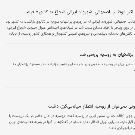
ت
اکبر ابوطالب اصفهانی، شهروند ایرانی شجاع به کشور+ فیلم
ف
طالب اصفهانی، شهروند ایرانی که در روزهای پرالتهاب سوریه در تکاپوی بازگشت به کشور بود
ج
 بر روی ویلچر با افراد مسلح سبب شد در شبکه‌های اجتماعی عنوان «پیرمرد شجاع ایرانی»
ز
ا تلاش‌های دستگاه دیپلماسی و نیروهای امنیتی کشورمان و همکاری کشور روسیه، از پایگاه
به مسکو منتقل شد.
ج
و
پزشکیان به روسیه بررسی شد
خ
ر سفیر ایران در روسیه با معاون وزیر خارجه این کشور جزئیات سفر مسعود پزشکیان به
ح
.
زل
ر
پ
نی نمی‌توان از روسیه انتظار میانجی‌گری داشت
ض
ن جوان:
کاظم جلالی، سفیر ایران در روسیه گفت: «روسیه در حال حاضر در یک بن‌بست با
د
 قرار دارد، بنابراین تهران انتظار ندارد مسکو در گفتگو‌ها با آنها در زمینه فعالیت‌های ایران
 میانجیگری کند.»
و