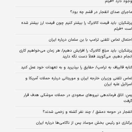
جود دارد +فیلم
اجرای صدای انفجار در قشم چه بود؟
زشکیان: باید قیمت کالابرگ را بیشتر کنیم چون قیمت ارز بیشتر شده
ست +فیلم
حتمال تماس تلفنی ترامپ با بن سلمان درباره ایران
زشکیان: باید مبلغ کالابرگ را افزایش دهیم/ هر زمان می‌خواهیم کاری
نجام دهیم، می‌گویند فعلاً دست نگه دارید
نایه قالیباف به ترامپ/ حقایق را بپذیرید و به تعهدات خود عمل کنید
ماس تلفنی وزیران خارجه ایران و موریتانی درباره حملات آمریکا و
سرائیل علیه ایران
من: اتاق فرماندهی نیروهای سعودی در حملات موشکی هدف قرار
رفت
نفجار در حومه دمشق / چند نفر کشته و زخمی شدند؟
رکناری دو رئیس بخش موساد پس از ناکامی‌ها درباره ایران