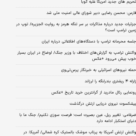
حریم های جدید آمریکا علیه کوبا
ارس: محسن رضایی دبیر شورای عالی امنیت ملی شد
زئیات جدید درباره مذاکرات بر سر تنگه هرمز به روایت الجزیره/ توپ در
مین ترامپ است؟
لسه محرمانه ترامپ با دستگاه‌های اطلاعاتی درباره ایران
اکنش ترامپ به گزارش‌های اختلاف با وزیر جنگ/ اوضاع در ایران بسیار
وب پیش می‌رود +عکس
مله نیروهای اسرائیلی به خبرنگار پرس‌تی‌وی
زله ۴ ریشتری بندرلنگه را لرزاند
ونمایی رئال مادرید از گرانترین خرید تاریخ +عکس
یشکسوت نیروی دریایی ارتش درگذشت
رغامی: تغییر ریل، عین بصیرت است؛ فرصت سوزی نکنیم/ جنگ ما با
نیای استکبار ادامه دارد
اکنش ارتش آمریکا به پرتاب موشک بالستیک کره شمالی/ آمریکا: در