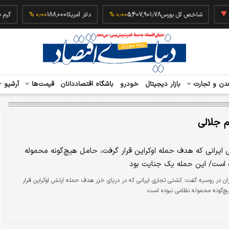
‎−۰٫
شاخص کل بورس
5,407,901.78
۰٫۰۰ %
دلار آمریکا
188,000
۰٫۰۰ %
دن و تجارت
بازار دیجیتال
خودرو
باشگاه اقتصاددانان
قیمت‌ها
آرشیو
 جلالی
 ایرانی که هدف حمله اوکراین قرار گرفت، حامل هیچ‌گونه محموله
 است/ این حمله یک جنایت بود
ان در روسیه گفت: کشتی تجاری ایرانی که در دریای خزر هدف حمله ارتش اوکراین قرار
‌گونه محموله نظامی نبوده است.