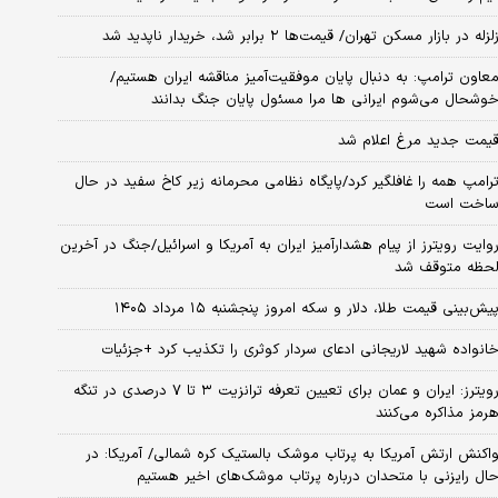
لزله در بازار مسکن تهران/ قیمت‌ها ۲ برابر شد، خریدار ناپدید شد
عاون ترامپ: به دنبال پایان موفقیت‌آمیز مناقشه ایران هستیم/
وشحال می‌شوم ایرانی ها مرا مسئول پایان جنگ بدانند
یمت جدید مرغ اعلام شد
رامپ همه را غافلگیر کرد/پایگاه نظامی محرمانه زیر کاخ سفید در حال
اخت است
وایت رویترز از پیام هشدارآمیز ایران به آمریکا و اسرائیل/جنگ در آخرین
حظه متوقف شد
یش‌بینی قیمت طلا، دلار و سکه امروز پنجشنبه ۱۵ مرداد ۱۴۰۵
انواده شهید لاریجانی ادعای سردار کوثری را تکذیب کرد +جزئیات
رویترز: ایران و عمان برای تعیین تعرفه ترانزیت ۳ تا ۷ درصدی در تنگه
رمز مذاکره می‌کنند
اکنش ارتش آمریکا به پرتاب موشک بالستیک کره شمالی/ آمریکا: در
ال رایزنی با متحدان درباره پرتاب موشک‌های اخیر هستیم