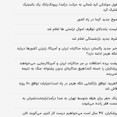
ول موشکی کره شمالی به حرکت درآمد/ پیونگ‌یانگ یک بالستیک
لیک کرد
وج جدید گرما در راه کشور
یست بلندبالای توقیف اموال تراستی ها اعلام شد
رط جدید بازنشستگی اعلام شد
بر جدید پاکستان درباره مذاکرات ایران و آمریکا/ رایزنی کشورها درباره
نگه هرمز ادامه دارد؟
شت پرده اختلافات بر سر مذاکرات ایران و آمریکا/رجایی: می‌خواهند
زشکیان را خسته کنند/هیچ مذاکره‌ای بدون پشتوانه جنگ به نتیجه
می‌رسد
العربیه: توافق بازگشایی تنگه هرمز در راه است/جزئیات توافق ۶۰ روزه
اش شد
نگ خطر برای طبقه متوسط تهران به صدا درآمد/پایتخت‌نشینان به
مت فقر رانده می‌شوند
پزشکیان: ۴۷ سال است می‌خواهیم درست کار کنیم، می‌گویند الان