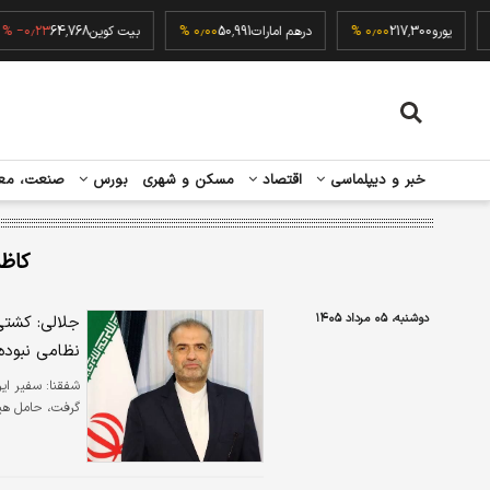
۰٫۰۰ 
یورو
217,300
۰٫۰۰ %
درهم امارات
50,991
۰٫۰۰ %
بیت کوین
64,768
۲۳ %
خبر و دیپلماسی
اقتصاد
مسکن و شهری
بورس
صنعت، مع
کاظم
دوشنبه، ۰۵ مرداد ۱۴۰۵
جلالی: کشتی
نظامی نبوده
شفقنا:
سفیر ایر
گرفت، حامل هیچ