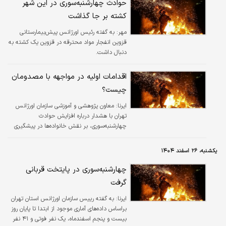
حوادث چهارشنبه‌سوری در این شهر
کشته بر جا گذاشت
مهر:
به گفته رئیس اورژانس پیش‌بیمارستانی
قزوین انفجار مواد محترقه در قزوین یک کشته به
دنبال داشت.
اقدامات اولیه در مواجهه با مصدومان
چیست؟
ایرنا:
معاون پژوهشی و آموزشی سازمان اورژانس
تهران با هشدار درباره افزایش حوادث
چهارشنبه‌سوری، بر نقش خانواده‌ها در پیشگیری
تأکید کرد و راهکارهای ایمنی و کمک‌های اولیه را
ارائه داد.
یکشنبه، ۲۶ اسفند ۱۴۰۴
چهارشنبه‌سوری در پایتخت قربانی
گرفت
ایرنا:
به گفته رییس سازمان اورژانس استان تهران
براساس داده‌های آماری موجود از ابتدا تا پایان روز
بیست و پنجم اسفندماه، یک نفر فوتی و ۴۱ نفر