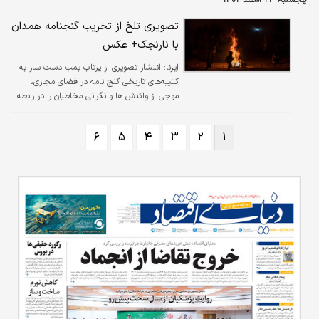
پنجشنبه، ۲۴ اسفند ۱۴۰۲
تصویری تلخ از تخریب گنجنامه همدان
با نارنجک+ عکس
ایرنا:
انتشار تصویری از پرتاب بمب دست ساز به
کتیبه‌های تاریخی گنج نامه در فضای مجازی،
موجی از واکنش ها و نگرانی مخاطبان را در رابطه
با وضعیت حفاظت از این اثر تاریخی ارزشمند
بدنبال داشت.
۶
۵
۴
۳
۲
۱