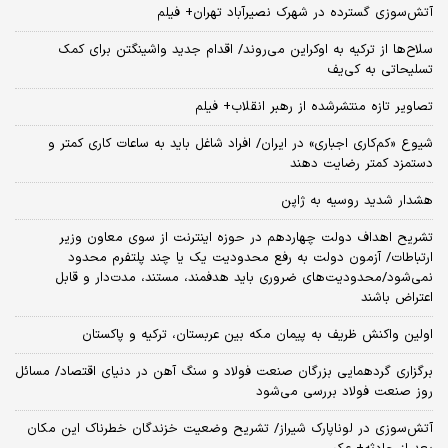
آتش‌سوزی گسترده در شهرک نصیرآباد تهران+ فیلم
سلاح‌ها از ترکیه به اوکراین می‌روند/ اقدام جدید واشینگتن برای کمک
تسلیحاتی به کی‌یف
تصاویر تازه منتشرشده از رهبر انقلاب+ فیلم
شیوع «کم‌کاری اجباری» در ایران/ افراد شاغل باید به ساعات کاری کمتر و
دستمزد کمتر رضایت دهند
هشدار شدید روسیه به ژاپن
تشریح اهداف دولت چهاردهم در حوزه اینترنت از سوی معاون وزیر
ارتباطات/ آزمون دولت به رفع محدودیت یک یا چند پلتفرم محدود
نمی‌‎شود/محدودیت‌های ضروری باید هدفمند، مستند، مدت‌دار و قابل
اعتراض باشند
اولین واکنش ظریف به پیمان مکه بین عربستان، ترکیه و پاکستان
برگزاری گردهمایی بزرگان صنعت فولاد و سنگ آهن در دنیای اقتصاد/ مسائل
روز صنعت فولاد بررسی می‌شود
آتش‌سوزی در لوناپارک شیراز/ تشریح وضعیت خزندگان خطرناک این مکان