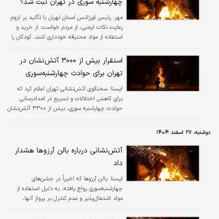
چهارشنبه سوری در تهران ثبت شد؟
مهر:
رئیس اورژانس استان تهران با تأکید بر لزوم
رعایت نکات ایمنی، از مردم خواست: از خرید و
استفاده از مواد محترقه خودداری کنند، کودکان را
تحت نظارت کامل قرار دهند و در صورت بروز
حادثه، بلافاصله با شماره ۱۱۵ تماس بگیرند.
استقرار بیش از ۳۰۰۰ آتش‌نشان در
تهران برای حوادث چهارشنبه‌سوری
ايسنا:
سخنگوی آتش‌نشانی تهران اعلام کرد که
برای کاهش اختلالات و تسریع در امدادرسانی
حوادث چهارشنبه سوری، بیش از ۳۳۰۰ آتش‌نشان
و ۵۲۷ نقطه استقرار در سطح شهر تهران
پیش‌بینی شده است.
دوشنبه، ۲۷ اسفند ۱۴۰۴
آتش‌نشانی درباره بالن آرزو‌ها هشدار
داد
ايسنا:
بالن آرزوها که اخیراً در جشن‌های
چهارشنبه‌سوری رواج یافته، به دلیل استفاده از
مواد اشتعال‌پذیر و عدم کنترل بر پرواز آنها،
می‌توانند باعث بروز آتش‌سوزی‌های مهیب یا
آسیب به جان و مال مردم شوند.