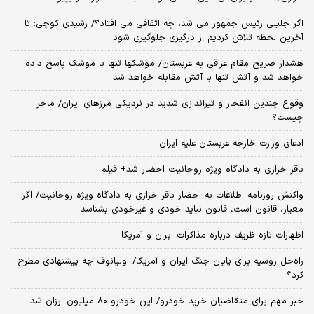
اگر جلیلی رئیس جمهور می شد، چه اتفاقی می افتاد؟/ رشیدی کوچی: تا
آخرین لحظه تلاش کردیم از درگیری جلوگیری شود
هشدار صریح مقام عراقی به عربستان/ موشکها تنها با موشک پاسخ داده
خواهد شد و آتش تنها با آتش مقابله خواهد شد
وقوع چندین انفجار و تیراندازی شدید در نزدیکی مرز‌های ایران/ ماجرا
چیست؟
ادعای وزارت خارجه عربستان علیه ایران
باقر خرازی به دادگاه ویژه روحانیت احضار شد+ فیلم
واکنش روزنامه اطلاعات به احضار باقر خرازی به دادگاه ویژه روحانیت/ اگر
معیار، قانون است، قانون نباید خودی و غیرخودی بشناسد
اظهارات تازه ظریف درباره مذاکرات ایران و آمریکا
راه‌حل روسیه برای پایان جنگ ایران و آمریکا/ اولیانوف چه پیشنهادی مطرح
کرد؟
خبر مهم برای متقاضیان خرید خودرو/ این خودرو ۸۰ میلیون ارزان شد