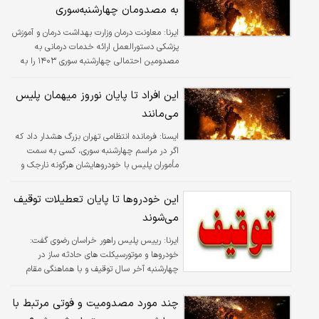
به مصدومان چهارشنبه‌سوری
ایرنا:
معاونت درمان وزارت بهداشت درمان و آموزش
پزشکی دستورالعمل ارائه خدمات درمانی به
مصدومین احتمالی چهارشنبه سوری ۱۴۰۳ را به
دانشگاه‌ها و دانشکده‌های علوم پزشکی سراسر
کشور ابلاغ کرد.
این افراد تا پایان نوروز میهمان پلیس
می‌مانند
ايسنا:
فرمانده انتظامی تهران بزرگ هشدار داد که
اگر در مراسم چهارشنبه سوری، کسی به سمت
مأموران پلیس با خودروهایشان هرگونه نارجک و
ترقه‌ای پرتاب کند، دستگیر شده و علاوه بر تشکیل
پرونده قضایی برای وی، تا پایان نوروز مهمان پلیس
این خودروها تا پایان تعطیلات توقیف
می‌ماند.
می‌شوند
ایرنا:
رییس پلیس راهور خراسان رضوی گفت:
خودروها و موتورسیکلت های حادثه ساز در
چهارشنبه آخر سال توقیف و با هماهنگی مقام
قضایی این توقیف در پارکینگ تا پایان تعطیلات
نوروزی ادامه خواهد داشت.
چند مورد مصدومیت و فوتی مرتبط با