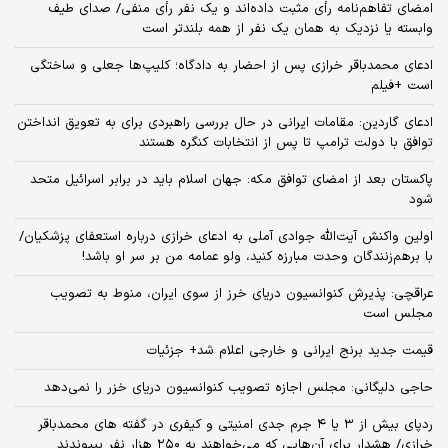
امضای تفاهم‌نامه رأی مثبت داده‌اند و یک نفر رأی منفی/ صدای طیف
وابسته یا نزدیک به همان یک نفر از همه بلندتر است
ادعای محمدباقر خرازی پس از احضار به دادگاه؛ کلیپ‌ها جعلی و ساختگی
است +فیلم
ادعای گاردین: مقامات ایرانی در حال بررسی راهبردی برای به تعویق انداختن
توافق با دولت ترامپ تا پس از انتخابات کنگره هستند
پاکستان بعد از امضای توافق مکه: جهان اسلام باید در برابر اسرائیل متحد
شود
اولین واکنش آیت‌الله جوادی آملی به ادعای خرازی درباره استعفای پزشکیان/
با برهم‌زنندگان وحدت مبارزه کنید، ولو عمامه من بر سر او باشد!
عراقچی: پذیرش کنوانسیون دریای خرز از سوی ایران، منوط به تصویب
مجلس است
قیمت جدید برنج ایرانی و خارجی اعلام شد+ جزئیات
حاجی دلیگانی: مجلس اجازه تصویب کنوانسیون دریای خزر را نمی‌دهد
ردپای بیش از ۳ یا ۴ جرم جدی امنیتی و کیفری در گفته های محمدباقر
خرازی/ هشدار برای آن‌هایی که می‌خواهند به ۲۵۰ هزار نفر بپیوندند