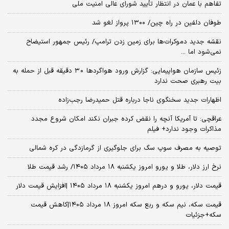
تفاهم با عمان در انتظار تأیید شورای عالی امنیت ملی
طوفان دلفین در راه چین/ ۱۳۰۰ پرواز لغو شد
نقشه جدید دموکرات‌ها برای زمین زدن ترامپ/ رئیس جمهور استیضاح
نمی‌شود اما ...
زئیس سازمان هواپیمایی: گزارش ورود هواگردها ٣٠ دقیقه قبل از حمله به
بیت رهبری صحت ندارد
اظهارات جدید سخنگوی ناجا درباره قتل حمیدرضا رجب‌زاده
عراقچی: تا آمریکا آنچه را نقض کرده جبران نکند امکان شروع مجدد
مذاکرات وجود ندارد+ فیلم
توصیه به مصرف سوپ سگ برای جلوگیری از گرمازدگی در کره شمالی
نرخ ارز دلار، طلا و یورو امروز یکشنبه ۱۸ مرداد ۱۴۰۵/ رشد قیمت طلا
قیمت دلار، یورو و درهم امروز یکشنبه ۱۸ مرداد ۱۴۰۵ |افزایش قیمت دلار
قیمت سکه، نیم سکه و ربع سکه امروز ۱۸ مرداد ۱۴۰۵|کاهش قیمت
سکه+جزئیات