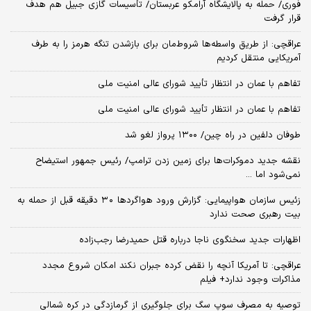
فوری/ حمله به پالایشگاه آرامکو عربستان/ تأسیسات گازی جبیل هم هدف
قرار گرفت
عراقچی: از طریق واسطه‌ها شروط‌مان برای بازشدن تنگه هرمز را به طرف
آمریکایی منتقل کردیم
تفاهم با عمان در انتظار تأیید شورای عالی امنیت ملی
تفاهم با عمان در انتظار تأیید شورای عالی امنیت ملی
طوفان دلفین در راه چین/ ۱۳۰۰ پرواز لغو شد
نقشه جدید دموکرات‌ها برای زمین زدن ترامپ/ رئیس جمهور استیضاح
نمی‌شود اما ...
زئیس سازمان هواپیمایی: گزارش ورود هواگردها ٣٠ دقیقه قبل از حمله به
بیت رهبری صحت ندارد
اظهارات جدید سخنگوی ناجا درباره قتل حمیدرضا رجب‌زاده
عراقچی: تا آمریکا آنچه را نقض کرده جبران نکند امکان شروع مجدد
مذاکرات وجود ندارد+ فیلم
توصیه به مصرف سوپ سگ برای جلوگیری از گرمازدگی در کره شمالی