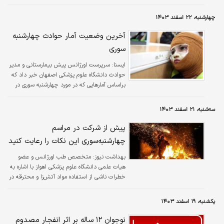
مصدوم در حوادث چهارشنبه سوری در این استان
به ثبت رسیده است.
چهارشنبه، ۲۲ اسفند ۱۴۰۳
آخرین وضعیت آمار حوادث چهارشنبه
سوری
ايسنا:
سرپرست اورژانس پیش بیمارستانی و مدیر
حوادث دانشگاه علوم پزشکی اصفهان خبر داد که
براساس آمارهایی که در مورد چهارشنبه سوری در
سال ۱۴۰۲ نسبت به ۱۴۰۱ وجود دارد، با یک شیب
صعودی مواجه هستیم.
سه‌شنبه، ۲۱ اسفند ۱۴۰۳
پیش از شرکت در مراسم
چهارشنبه‌سوری این نکات را رعایت کنید
بهداشت نیوز:
متخصص طب اورژانس و عضو
هیات علمی دانشگاه علوم پزشکی اهواز با اشاره به
خطرات ناشی از استفاده مواد آتش‌زا و محترقه در
چهارشنبه آخر سال، گفت: شایع‌ترین نوع
سوختگی‌ها در این ایام، سوختگی‌های حرارتی ناشی
یکشنبه، ۱۹ اسفند ۱۴۰۳
از مواد محترقه و آتش‌زا، مواد گرم مانند آب جوش
و آب رادیاتور (در صورت باز کردن ناگهانی)، مواد
نوجوان ۱۲ ساله بر اثر انفجار مصدوم