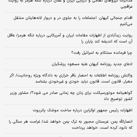
مذاکرات نیروهای نظامی و دریایی ایران و عمان درباره تنگه هرمز به روایت
عراقچی
اقدام جنجالی کیهان: اجتماعات را به جلوی در و دیوار لانه‌هایتان منتقل
می‌کنیم
روایت زیدآبادی از اظهارات مقامات ایران و آمریکایی درباره تنگه هرمز/ عاقل
آن است که اندیشه کند پایان را
چرا فرمانده سنتکام به اسرائیل رفت؟
ادعای جدید روزنامه کیهان علیه مسعود پزشکیان
واکنش روزنامه اطلاعات به احضار باقر خرازی به دادگاه ویژه روحانیت/ اگر
معیار، قانون است، قانون نباید خودی و غیرخودی بشناسد
گواهینامه موتورسیکلت برای زنان چه زمانی صادر می شود؟/ مشاور وزیر
کشور توضیح داد
اظهارات رئیس جمهور اوکراین درباره ساخت موشک پاتریوت
انصارالله یمن: عربستان مجبور به ترک یمن خواهد شد/ غرامت هر سنگی را
که نابود کرده است، خواهد پرداخت