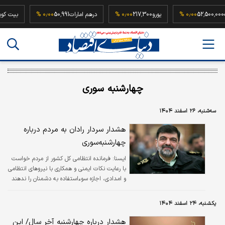
بع سکه
52,500,000
۰٫۰۰ %
یورو
217,300
۰٫۰۰ %
درهم امارات
50,991
۰٫۰۰ %
ب
چهارشنبه سوری
سه‌شنبه، ۲۶ اسفند ۱۴۰۴
هشدار سردار رادان به مردم درباره
چهارشنبه‌سوری
ایسنا:
فرمانده انتظامی کل کشور از مردم خواست
با رعایت نکات ایمنی و همکاری با نیروهای انتظامی
و امدادی، اجازه سوءاستفاده به دشمنان را ندهند
و در حفظ امنیت و آرامش جامعه مشارکت کنند.
یکشنبه، ۲۴ اسفند ۱۴۰۴
هشدار درباره چهارشنبه آخر سال/ این