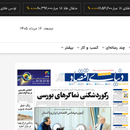
گرم طلای ۱۸ عیار
18,561,600
۰٫۰۰ %
مثقال طلا ۱۸ عیار
80,396,000
۰٫۰۰ %
اونس 
،
جمعه
۱۶ مرداد ۱۴۰۵
چند رسانه‌ای
کسب و کار
بیشتر