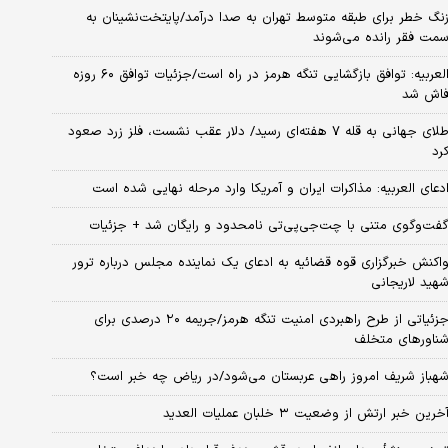
نگ خطر برای طبقه متوسط تهران به صدا درآمد/پایتخت‌نشینان به
مت فقر رانده می‌شوند
العربیه: توافق بازگشایی تنگه هرمز در راه است/جزئیات توافق ۶۰ روزه
اش شد
طلای جهانی به قله ۷ هفته‌ای رسید/ دلار عقب نشست، فلز زرد صعود
رد
دعای العربیه: مذاکرات ایران و آمریکا وارد مرحله نهایی شده است
فت‌وگوی متنی با چت‌جی‌پی‌تی نامحدود و رایگان شد + جزئیات
اکنش خبرگزاری قوه قضائیه به ادعای یک نماینده مجلس درباره ترور
هید لاریجانی
جزئیاتی از طرح راهبردی امنیت تنگه هرمز/جریمه ۲۰ درصدی برای
ناورهای متخلف
هباز شریف امروز راهی عربستان می‌شود/در ریاض چه خبر است؟
خرین خبر ارتش از وضعیت ۳ خلبان عملیات العدید