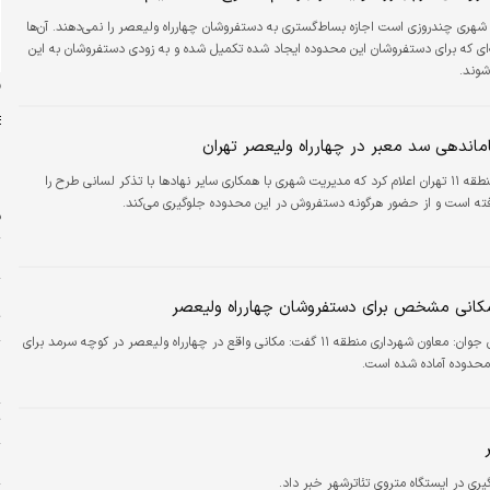
شهری چندروزی است اجازه بساط‌گستری به دستفروشان چهار‌راه ولیعصر را نمی‌دهند‌. آن‌ها
ه‌ای که برای دستفروشان این محدوده ایجاد شده تکمیل شده و به زودی دستفروشان به این
شوند.
ن
ماندهی سد معبر در چهارراه ولیعصر تهران
شهردار منطقه ۱۱ تهران اعلام کرد که مدیریت شهری با همکاری سایر نهادها با تذکر لسانی طرح را
ته است و از حضور هرگونه دستفروش در این محدوده جلوگیری می‌کند.
ف
ز
چ
مکانی مشخص برای دستفروشان چهارراه ولیعصر
ت
ن جوان:
معاون شهرداری منطقه ۱۱ گفت: مکانی واقع در چهارراه ولیعصر در کوچه سرمد برای
پ
حدوده آماده شده است.
ا
ت
م
ری در ایستگاه متروی تئاترشهر خبر داد.