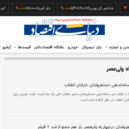
‎−۰٫
شاخص کل بورس
5,407,901.78
۰٫۰۰ %
دلار آمریکا
188,000
۰٫۰۰ %
دن و تجارت
بازار دیجیتال
خودرو
باشگاه اقتصاددانان
قیمت‌ها
آرشیو
ه ولی‌عصر
ساماندهی دستفروشان خیابان انقلاب
شهردار منطقه ۶ با اعلام خبر ساماندهی دستفروشان محور انقلاب طی یک ماه آینده، گفت: زمینی برای
ان انقلاب در نظر گرفته شده است.
روشان درچهارراه ولیعصر باز هم ممنوع شد + فیلم