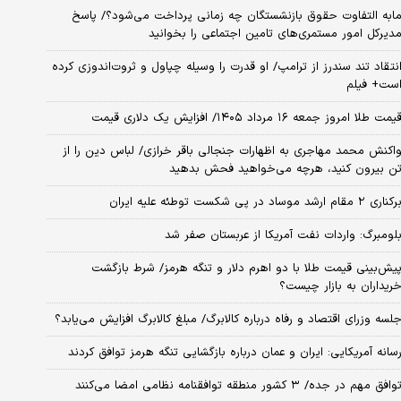
ابه التفاوت حقوق بازنشستگان چه زمانی پرداخت می‌شود؟/ پاسخ
دیرکل امور مستمری‌های تامین اجتماعی را بخوانید
نتقاد تند سندرز از ترامپ/ او قدرت را وسیله چپاول و ثروت‌اندوزی کرده
ست+ فیلم
یمت طلا امروز جمعه ۱۶ مرداد ۱۴۰۵/ افزایش یک دلاری قیمت
اکنش محمد مهاجری به اظهارات جنجالی باقر خرازی/ لباس دین را از
ن بیرون کنید، هرچه می‌خواهید فحش بدهید
کناری ۲ مقام‌ ارشد موساد در پی شکست توطئه علیه ایران
لومبرگ: واردات نفت آمریکا از عربستان صفر شد
یش‌بینی قیمت طلا با دو اهرم دلار و تنگه هرمز/ شرط بازگشت
ریداران به بازار چیست؟
لسه وزرای اقتصاد و رفاه درباره کالابرگ/ مبلغ کالابرگ افزایش می‌یابد؟
سانه آمریکایی: ایران و عمان درباره بازگشایی تنگه هرمز توافق کردند
وافق مهم در جده/ ۳ کشور منطقه توافقنامه نظامی امضا می‌کنند