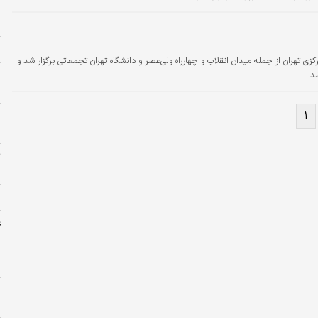
و
ح
خ
ی تهران از جمله میدان انقلاب و چهارراه ولی‌عصر و دانشگاه تهران تجمعاتی برگزار شد و
ا
د.
ه
۱
ه
ت
«
ل
غ
ش
ش
و