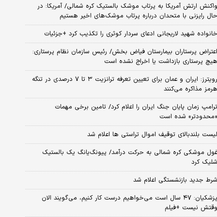
اکنش ارتش آمریکا به پرتاب موشک بالستیک کره شمالی/ آمریکا: در
ال رایزنی با متحدان درباره پرتاب موشک‌های اخیر هستیم
انواده شهید لاریجانی ادعای سردار کوثری را تکذیب کرد +جزئیات
عتراض پرستاران بیمارستان فیاض بخش/ رئیس سازمان نظام پرستاری:
یچ پرستاری بازداشت یا اخراج نشده است
رویترز: ایران و عمان برای تعیین تعرفه ترانزیت ۳ تا ۷ درصدی در تنگه
رمز مذاکره می‌کنند
رامپ زمان پایان جنگ ایران را اعلام کرد/ تامین برخی مهمات
محدودتر» شده است
یست بلندبالای توقیف اموال تراستی ها اعلام شد
ول موشکی کره شمالی به حرکت درآمد/ پیونگ‌یانگ یک بالستیک
لیک کرد
رط جدید بازنشستگی اعلام شد
پزشکیان: ۴۷ سال است می‌خواهیم درست کار کنیم، می‌گویند الان
قتش نیست +فیلم