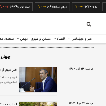
۰٫۰۰ 
یورو
217,300
۰٫۰۰ %
درهم امارات
50,991
۰٫۰۰ %
بیت کوین
64,768
۲۳ %
خبر و دیپلماسی
اقتصاد
مسکن و شهری
بورس
صنعت، مع
چهاررا
دوشنبه، ۱۴ آبان ۱۴۰۳
خبر مهم از 
دستفروشان خیاب
جمعه، ۲۶ مرداد ۱۴۰۳
فعالیت دستف