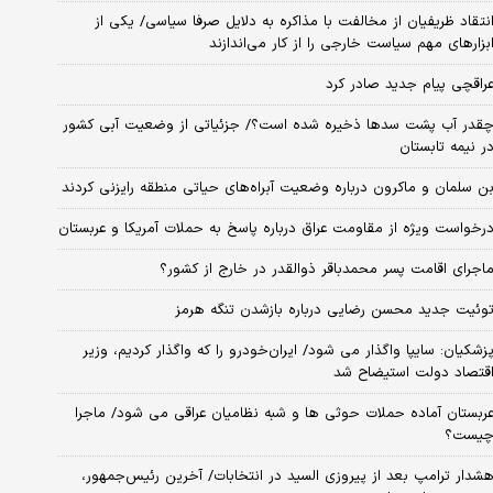
نتقاد ظریفیان از مخالفت با مذاکره به دلایل صرفا سیاسی/ یکی از
بزارهای مهم سیاست خارجی را از کار می‌اندازند
راقچی پیام جدید صادر کرد
قدر آب پشت سدها ذخیره شده است؟/ جزئیاتی از وضعیت آبی کشور
ر نیمه تابستان
ن سلمان و ماکرون درباره وضعیت آبراه‌های حیاتی منطقه رایزنی کردند
رخواست ویژه از مقاومت عراق درباره پاسخ به حملات آمریکا و عربستان
اجرای اقامت پسر محمدباقر ذوالقدر در خارج از کشور؟
وئیت جدید محسن رضایی درباره بازشدن تنگه هرمز
زشکیان: سایپا واگذار می شود/ ایران‌خودرو را که واگذار کردیم، وزیر
قتصاد دولت استیضاح شد
ربستان آماده حملات حوثی ها و شبه نظامیان عراقی می شود/ ماجرا
یست؟
شدار ترامپ بعد از پیروزی السید در انتخابات/ آخرین رئیس‌جمهور،