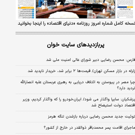
سخه کامل شماره امروز روزنامه «دنیای‌ اقتصاد» را اینجا بخوانید
پربازدیدهای سایت خوان
ارس: محسن رضایی دبیر شورای عالی امنیت ملی شد
لزله در بازار مسکن تهران/ قیمت‌ها ۲ برابر شد، خریدار ناپدید شد
را مصر در پیوستن به ائتلاف دریایی به رهبری عربستان علیه انصارالله
ردید دارد؟
زشکیان: سایپا واگذار می شود/ ایران‌خودرو را که واگذار کردیم، وزیر
قتصاد دولت استیضاح شد
وئیت جدید محسن رضایی درباره بازشدن تنگه هرمز
اجرای اقامت پسر محمدباقر ذوالقدر در خارج از کشور؟