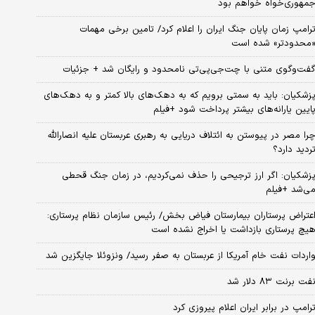
مهوری‌خواه خواهم بود
رامپ زمان پایان جنگ ایران را اعلام کرد/ تامین برخی مهمات
محدودتر» شده است
فت‌وگوی متنی با چت‌جی‌پی‌تی نامحدود و رایگان شد + جزئیات
زشکیان: باید به سمتی برویم که به دهک‌های بالا کمتر و به دهک‌های
ایین یارانه‌های بیشتر پرداخت شود +فیلم
را مصر در پیوستن به ائتلاف دریایی به رهبری عربستان علیه انصارالله
ردید دارد؟
زشکیان: اگر ارز ترجیحی را حذف نمی‌کردیم، در زمان جنگ قحطی
ی‌شد +فیلم
عتراض پرستاران بیمارستان فیاض بخش/ رئیس سازمان نظام پرستاری:
یچ پرستاری بازداشت یا اخراج نشده است
اردات نفت خام آمریکا از عربستان به صفر رسید/ ونزوئلا جایگزین شد
فت برنت ۸۳ دلار شد
رامپ در برابر ایران اعلام پیروزی کرد