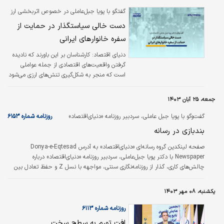
همین تفاهم‌نامه می‌تواند فضایی برای اجرای
گفتگو با پویا جبل‌عاملی در خصوص اثربخشی ارز
برخی سیاست‌های اصلاحی فراهم کند.
ترجیحی؛
دست خالی سیاستگذار در حمایت از
سفره خانوارهای ایرانی
دنیای اقتصاد: کارشناسان بر این باورند که نادیده
گرفتن واقعیت‌های اقتصادی از جمله عواملی
است که منجر به شکل‌گیری تنش‌های ارزی می‌شود
و در نهایت دولت هر چقدر هم که تلاش کند،
نمی‌تواند مانع از شکل‌گیری تورم و کوچک‌شدن
جمعه، ۲۵ آبان ۱۴۰۳
سفره‌های مردم شود. دکتر پویا جبل عاملی،
اقتصاددان هم بر این باور است که نادیده گرفتن
گفت‏‏‏‌وگو با پویا جبل عاملی، سردبیر روزنامه «دنیای‌اقتصاد»
روزنامه شماره ۶۱۵۳
حقوق مالکیت معنوی در حوزه ارز عامل اصلی
بندبازی در رسانه
شکل‌گیری وضعیت کنونی است و تا زمانی که این
حق نادیده گرفته می‌شود، اوضاع بهتر از این
صفحه لینکدین گروه رسانه‌ای «دنیای‌اقتصاد» به آدرس Donya-e-Eqtesad
نخواهد بود؛ حتی اگر چند صد میلیارد دلار دیگر
Newspaper با دکتر پویا جبل‌عاملی، سردبیر روزنامه «دنیای‌اقتصاد» درباره
هم صرف یارانه ارزی واردات…
چالش‌های کاری، گذار از روزنامه‌نگاری سنتی، مواجهه با نسل Z و حفظ تعادل بین
رضایت مخاطب و پایبندی به خطوط رسمی، گفت‌وگو کرده است.
یکشنبه، ۰۸ مهر ۱۴۰۳
روزنامه شماره ۶۱۱۳
افت تورم به سطح سخت