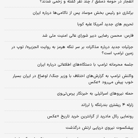
انفجار در حومه دمشق / چند نفر کشته و زخمی شدند؟
برکناری دو رئیس بخش موساد پس از ناکامی‌ها درباره ایران
تحریم های جدید آمریکا علیه کوبا
فارس: محسن رضایی دبیر شورای عالی امنیت ملی شد
جزئیات جدید درباره مذاکرات بر سر تنگه هرمز به روایت الجزیره/ توپ در
زمین ترامپ است؟
جلسه محرمانه ترامپ با دستگاه‌های اطلاعاتی درباره ایران
واکنش ترامپ به گزارش‌های اختلاف با وزیر جنگ/ اوضاع در ایران بسیار
خوب پیش می‌رود +عکس
حمله نیروهای اسرائیلی به خبرنگار پرس‌تی‌وی
زلزله ۴ ریشتری بندرلنگه را لرزاند
رونمایی رئال مادرید از گرانترین خرید تاریخ +عکس
پیشکسوت نیروی دریایی ارتش درگذشت