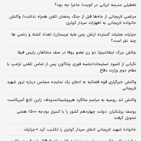
تعطیلی مدرسه ایرانی در کویت/ ماجرا چه بود؟
مرتضی لاریجانی از ماه‌ها قبل از جنگ رمضان تلفن همراه نداشت/ واکنش
خانواده لاریجانی به اظهارات سردار کوثری
جزئیات عملیات گسترده ارتش یمن علیه عربستان/ تعداد کشته و زخمی ها
چند نفر است؟
چالش بزرگ اینفانتینو/ دو زن عضو یوفا در صف مخالفان رئیس فیفا
نگرانی از کمبود تسلیحات/جلسه فوری پنتاگون پس از تماس تلفنی ترامپ با
مقام دوم وزارت دفاع
واکنش خبرگزاری قوه قضائیه به ادعای یک نماینده مجلس درباره ترور شهید
لاریجانی
واکنش تند روسیه به مراسم سالگرد هیروشیما/مدودف: ژاپن تابع آمریکاست
یوسف پزشکیان: دولت چهاردهم کشور را با کسری بودجه ۱۵۰۰ همتی
تحویل گرفت
خانواده شهید لاریجانی ادعای سردار کوثری را تکذیب کرد +جزئیات