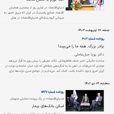
دنیای‌اقتصاد: در اولین روز از پنجمین همایش
اقتصاد صنایع پلاستیک در ایران که دیروز ۸مهر به
میزبانی گروه رسانه‌ای «دنیای‌اقتصاد» در هتل
المپیک تهران برگزار شد، پویا جبل‌‌‌‌‌‌‌‌‌عاملی سردبیر
روزنامه «دنیای‌اقتصاد» در سخنرانی خود با عنوان
جمعه، ۲۸ اردیبهشت ۱۴۰۳
«چشم‌‌‌‌‌‌‌‌‌انداز تورم و شاخص‌های پولی» به ارائه
موضوع تورم و پیش‌بینی‌هایی که در این راستا در
روزنامه شماره ۶۰۱۲
سال‌گذشته انجام‌شده بود، پرداخت و عنوان کرد:
برادر بزرگ، همه ما را می‌بیند!
ما سال‌گذشته ۴سناریو برای تورم اقتصاد ایران
مطرح کردیم. اول پیش‌بینی کاهش تورم متوسط
دکتر پویا جبل‌عاملی
زیر ۳۰‌درصد و دیگری تورم محیرالعقول…
مباحث مالیاتی اخیر صنف طلافروشان، نکات عمیقی را پیش روی ما قرار می‌دهد.
مواردی که می‌تواند در ذهن ما به شکل‌دهی رابطه‌ای که باید میان جامعه و دولت در
ایران امروز وجود داشته باشد، کمک کند. می‌دانیم در جوامع مدرن دولت‌ها برای
ارائه کالاها و خدمات عمومی، نیازمند اخذ مالیات هستند.
سه‌شنبه، ۲۶ دی ۱۴۰۲
روزنامه شماره ۵۹۲۷
«دنیای‌اقتصاد» در یک پرونده تحلیلی متهمان
ناترازی شبکه‌بانکی را شناسایی کرد
اسکن بانک‌های بیمار