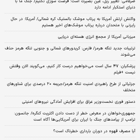
ضرغامی: تغییر ریل، عین بصیرت است؛ فرصت سوزی نکنیم/ جنگ ما با
دنیای استکبار ادامه دارد
واکنش ارتش آمریکا به پرتاب موشک بالستیک کره شمالی/ آمریکا: در حال
رایزنی با متحدان درباره پرتاب موشک‌های اخیر هستیم
میزبانی آمریکا از مجمع انرژی هسته‌ای دریایی
ترتیبات جدید تنگه هرمز/ فارس: کریدورهای شمالی و جنوبی تنگه هرمز حذف
می‌شوند
پزشکیان: ۴۷ سال است می‌خواهیم درست کار کنیم، می‌گویند الان وقتش
نیست +فیلم
جزئیاتی از طرح راهبردی امنیت تنگه هرمز/جریمه ۲۰ درصدی برای شناورهای
متخلف
دستور فوری نخست‌وزیر عراق برای افزایش آمادگی نیروهای امنیتی
جمهوری‌خواهان در معرض خطر از دست دادن اکثریت کنگره/ جانسون:
ترامپ از پیامدهای جنگ با ایران برای آمریکایی‌ها آگاه است
آیا مصرف قهوه در دوران بارداری خطرناک است؟