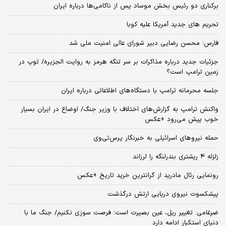
برکناری دو رئیس بخش موساد پس از ناکامی‌ها درباره ایران
تحریم های جدید آمریکا علیه کوبا
فارس: محسن رضایی دبیر شورای عالی امنیت ملی شد
جزئیات جدید درباره مذاکرات بر سر تنگه هرمز به روایت الجزیره/ توپ در
زمین ترامپ است؟
جلسه محرمانه ترامپ با دستگاه‌های اطلاعاتی درباره ایران
واکنش ترامپ به گزارش‌های اختلاف با وزیر جنگ/ اوضاع در ایران بسیار
خوب پیش می‌رود +عکس
حمله نیروهای اسرائیلی به خبرنگار پرس‌تی‌وی
زلزله ۴ ریشتری بندرلنگه را لرزاند
رونمایی رئال مادرید از گرانترین خرید تاریخ +عکس
پیشکسوت نیروی دریایی ارتش درگذشت
ضرغامی: تغییر ریل، عین بصیرت است؛ فرصت سوزی نکنیم/ جنگ ما با
دنیای استکبار ادامه دارد