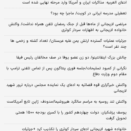
ادعای العربیه: مذاکرات ایران و آمریکا وارد مرحله نهایی شده است
تعطیلی مدرسه ایرانی در کویت/ ماجرا چه بود؟
مرتضی لاریجانی از ماه‌ها قبل از جنگ رمضان تلفن همراه نداشت/ واکنش
خانواده لاریجانی به اظهارات سردار کوثری
جزئیات عملیات گسترده ارتش یمن علیه عربستان/ تعداد کشته و زخمی ها
چند نفر است؟
چالش بزرگ اینفانتینو/ دو زن عضو یوفا در صف مخالفان رئیس فیفا
نگرانی از کمبود تسلیحات/جلسه فوری پنتاگون پس از تماس تلفنی ترامپ با
مقام دوم وزارت دفاع
واکنش خبرگزاری قوه قضائیه به ادعای یک نماینده مجلس درباره ترور شهید
لاریجانی
واکنش تند روسیه به مراسم سالگرد هیروشیما/مدودف: ژاپن تابع آمریکاست
یوسف پزشکیان: دولت چهاردهم کشور را با کسری بودجه ۱۵۰۰ همتی
تحویل گرفت
خانواده شهید لاریجانی ادعای سردار کوثری را تکذیب کرد +جزئیات