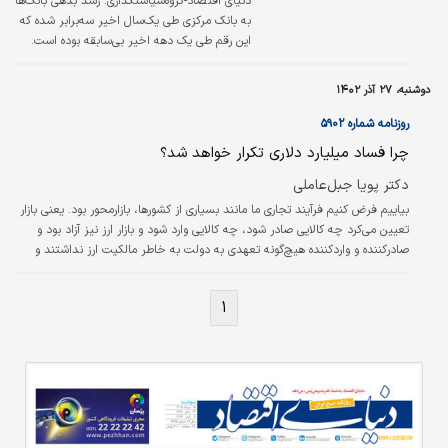
دنیای اقتصاد-گروه‌سیاستگذاری:
رشد بدهی بانک‌ها
به بانک مرکزی طی یک‌سال اخیر سه‌برابر شده که
این رقم طی یک دهه اخیر بی‌سابقه بوده است.
«دنیای‌اقتصاد» در سه گزارش، ریشه‌های اصلی
ناترازی بانک‌ها را از جنبه رسمی، آماری و کارشناسی
دوشنبه، ۲۷ آذر ۱۴۰۲
بررسی کرده است. سخنگوی اقتصادی دولت در
پاسخ به پرسش «دنیای‌اقتصاد» درباره عوامل
روزنامه شماره ۵۹۰۲
اصلی رشد بدهی بانک‌ها سه عامل «انتقال سپرده
چرا فساد میلیارد دلاری تکرار خواهد شد؟
شرکت‌های دولتی به حساب واحد خزانه»،
«افزایش نرخ سپرده قانونی بانک‌ها» و
دکتر پویا جبل‌عاملی
«بی‌انضباطی برخی بانک‌ها» را عنوان کرده است.
بیاییم فرض کنیم فرآیند تجاری ما مانند بسیاری از کشورها، بازار‌محور بود. یعنی بازار
همچنین در یک میزگرد با حضور کارشناسان حوزه
تعیین می‌کرد چه کالایی صادر شود، چه کالایی وارد شود و بازار ارز نیز آزاد بود و
بانکی به ریشه‌های…
صادر‌کننده و وارد‌کننده هیچ‌‌گونه تعهدی به دولت به خاطر مالکیت ارز نداشتند و
بانک مرکزی نیز وظیفه تسویه تجاری و تخصیص و تامین را بر عهده نداشت. در این
وضعیت فقط یک نرخ در بازار تعیین می‌شد و وارد‌کننده با همان نرخ ملزم به واردات
۱
بود و صادر‌کننده هم به همان نرخ ارز خود را عرضه می‌کرد. در این سناریو هیچ‌وقت،
فساد ارزی اخیر رخ نمی‌داد.…