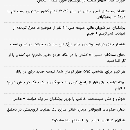
جوراب های شهباز شریف در عربستان سوژه شد! + عکس
تعداد بمب‌های اتمی جهان در سال ۲۰۲۶/ کدام کشور بیشترین بمب اتم را
دارد؟ + اینفوگرافی
پزشکیان: در شورای عالی امنیت ملی ۱۲ نفر از موضع ما دفاع کردند/ از
شهادت نمی‌ترسم + فیلم
هشدار جدی درباره نوشیدن چای داغ/ این بیماری خطرناک در کمین است
ادعای سنتکام: مسیر ۵۱ کشتی را در تنگه هرمز تغییر دادیم/ دو کشتی را از
کار انداختیم
هر کیلو برنج هاشمی ۵۹۵ هزار تومان شد/ قیمت جدید برنج در بازار
بهانه ترامپ برای فرار از پاسخ گویی به خبرنگاران/ یک جنگ در پیش داریم!
+ فیلم
خوش و بش سیدمحمد خاتمی با وزیر پزشکیان در یک مراسم + عکس
ادعای حکومت الجولانی درباره خنثی سازی یک عملیات تروریستی در دمشق
هیلاری کلینتون، ترامپ را با صدام مقایسه کرد!