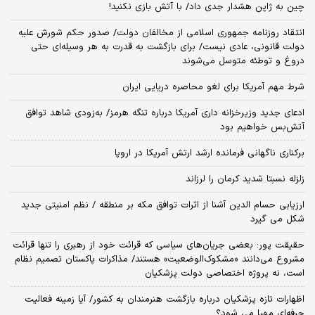
چین به ژاپن هشدار جدی داد/ با آتش بازی نکنید!
انتقاد روزنامه جمهوری اسلامی از مخالفان دولت/ صدور حکم شورش علیه
دولت قانونی، عادی نیست/ برای بازگشت به قدرت به هر وسیله‌ای حتی
دروغ و توطئه متوسل می‌شوند
شرط مهم آمریکا برای لغو محاصره دریایی ایران
ادعای جدید وزیرخزانه داری آمریکا درباره تنگه هرمز/ به‌زودی شاهد توافق
آتش‌بس خواهیم بود
برکناری ناگهانی فرمانده ارشد ارتش آمریکا در اروپا
زلزله نسبتا شدید کرمان را لرزاند
ارزیابی حسام الدین آشنا از اثرات توافق مکه بر منطقه / نظم امنیتی جدید
شکل می گیرد
حقیقت پور: بعضی جریان‌های سیاسی که قرائت خود از رهبری را تنها قرائت
مشروع می‌دانند «مشکوک‌الوضعیت» هستند/ مذاکرات پاکستان تصمیم نظام
است، نه پروژه اختصاصی دولت پزشکیان
اظهارات تازه پزشکیان درباره بازگشت هنرمندان به کشور/ آیا زمینه فعالیت
حرفه‌ای مهیا می شود؟