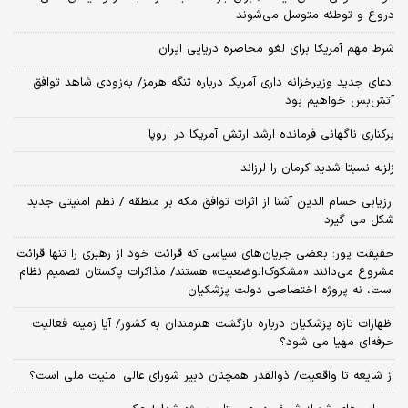
دروغ و توطئه متوسل می‌شوند
شرط مهم آمریکا برای لغو محاصره دریایی ایران
ادعای جدید وزیرخزانه داری آمریکا درباره تنگه هرمز/ به‌زودی شاهد توافق
آتش‌بس خواهیم بود
برکناری ناگهانی فرمانده ارشد ارتش آمریکا در اروپا
زلزله نسبتا شدید کرمان را لرزاند
ارزیابی حسام الدین آشنا از اثرات توافق مکه بر منطقه / نظم امنیتی جدید
شکل می گیرد
حقیقت پور: بعضی جریان‌های سیاسی که قرائت خود از رهبری را تنها قرائت
مشروع می‌دانند «مشکوک‌الوضعیت» هستند/ مذاکرات پاکستان تصمیم نظام
است، نه پروژه اختصاصی دولت پزشکیان
اظهارات تازه پزشکیان درباره بازگشت هنرمندان به کشور/ آیا زمینه فعالیت
حرفه‌ای مهیا می شود؟
از شایعه تا واقعیت/ ذوالقدر همچنان دبیر شورای ‌عالی امنیت ملی است؟