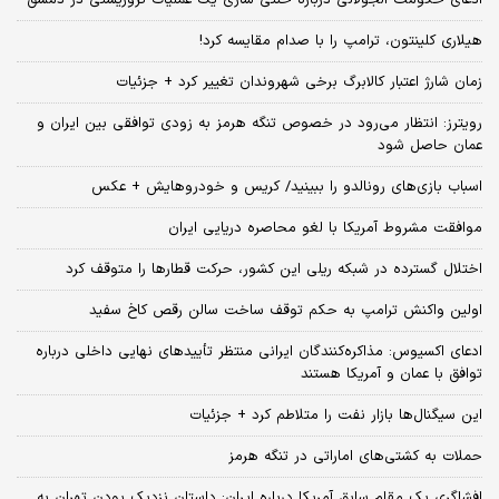
هیلاری کلینتون، ترامپ را با صدام مقایسه کرد!
زمان شارژ اعتبار کالابرگ برخی شهروندان تغییر کرد + جزئیات
رویترز: انتظار می‌رود در خصوص تنگه هرمز به زودی توافقی بین ایران و
عمان حاصل شود
اسباب‌ بازی‌های رونالدو را ببینید/ کریس و خودروهایش + عکس
موافقت مشروط آمریکا با لغو محاصره دریایی ایران
اختلال گسترده در شبکه ریلی این کشور، حرکت قطارها را متوقف کرد
اولین واکنش ترامپ به حکم توقف ساخت سالن رقص کاخ سفید
ادعای اکسیوس: مذاکره‌کنندگان ایرانی منتظر تأییدهای نهایی داخلی درباره
توافق با عمان و آمریکا هستند
این سیگنال‌ها بازار نفت را متلاطم کرد + جزئیات
حملات به کشتی‌های اماراتی در تنگه هرمز
افشاگری یک مقام سابق آمریکا درباره ایران: داستان نزدیک بودن تهران به