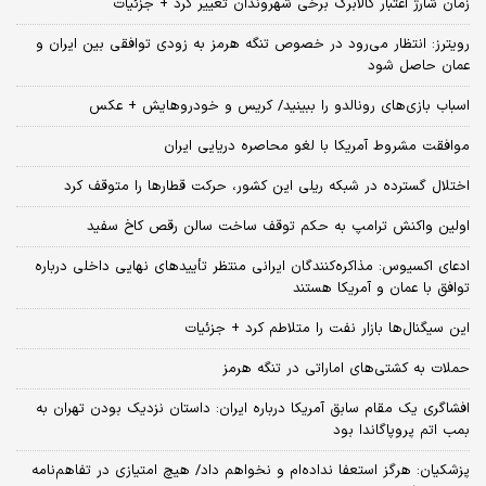
زمان شارژ اعتبار کالابرگ برخی شهروندان تغییر کرد + جزئیات
رویترز: انتظار می‌رود در خصوص تنگه هرمز به زودی توافقی بین ایران و
عمان حاصل شود
اسباب‌ بازی‌های رونالدو را ببینید/ کریس و خودروهایش + عکس
موافقت مشروط آمریکا با لغو محاصره دریایی ایران
اختلال گسترده در شبکه ریلی این کشور، حرکت قطارها را متوقف کرد
اولین واکنش ترامپ به حکم توقف ساخت سالن رقص کاخ سفید
ادعای اکسیوس: مذاکره‌کنندگان ایرانی منتظر تأییدهای نهایی داخلی درباره
توافق با عمان و آمریکا هستند
این سیگنال‌ها بازار نفت را متلاطم کرد + جزئیات
حملات به کشتی‌های اماراتی در تنگه هرمز
افشاگری یک مقام سابق آمریکا درباره ایران: داستان نزدیک بودن تهران به
بمب اتم پروپاگاندا بود
پزشکیان: هرگز استعفا نداده‌ام و نخواهم داد/ هیچ امتیازی در تفاهم‌نامه