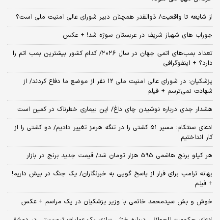
از شایعه تا واقعیت/ ذوالقدر همچنان دبیر شورای ‌عالی امنیت ملی است؟
جوراب های شهباز شریف در عربستان سوژه شد! + عکس
تعداد بمب‌های اتمی جهان در سال ۲۰۲۶/ کدام کشور بیشترین بمب اتم را
دارد؟ + اینفوگرافی
پزشکیان: در شورای عالی امنیت ملی 12 نفر از موضع ما دفاع کردند/ از
شهادت نمی‌ترسم + فیلم
هشدار جدی درباره نوشیدن چای داغ/ این بیماری خطرناک در کمین است
ادعای سنتکام: مسیر 51 کشتی را در تنگه هرمز تغییر دادیم/ دو کشتی را از
کار انداختیم
هر کیلو برنج هاشمی 595 هزار تومان شد/ قیمت جدید برنج در بازار
بهانه ترامپ برای فرار از پاسخ گویی به خبرنگاران/ یک جنگ در پیش داریم!
+ فیلم
خوش و بش سیدمحمد خاتمی با وزیر پزشکیان در یک مراسم + عکس
ادعای حکومت الجولانی درباره خنثی سازی یک عملیات تروریستی در دمشق