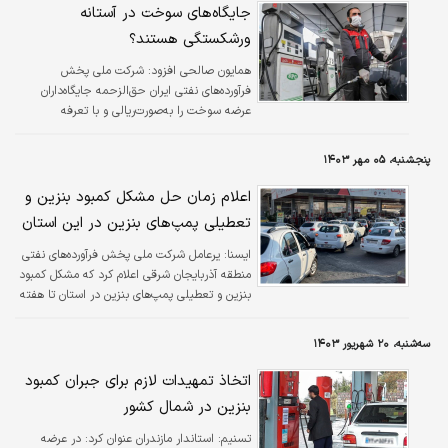
جایگاه‌‌‌‌‌‌‌‌های سوخت در آستانه
ورشکستگی هستند؟
همایون صالحی افزود: شرکت ملی پخش
فرآورده‌های نفتی ایران حق‌الزحمه جایگاه‌داران
عرضه سوخت را به‌صورت‌ریالی و با تعرفه
سال‌گذشته پرداخت می‌کند اما نگهداشت و تامین
قطعات و لوازم یدکی با تعرفه ارزی به نرخ روز
پنجشنبه، ۰۵ مهر ۱۴۰۳
است که این نابرابری نه‌تنها کار جایگاه‌داران را از
توجیه اقتصادی دور کرده، بلکه باعث ناترازی و
اعلام زمان حل مشکل کمبود بنزین و
زیان شده‌است.
تعطیلی پمپ‌های بنزین‌ در این استان
ایسنا:
یرعامل شرکت ملی پخش فرآورده‌های نفتی
منطقه آذربایجان شرقی اعلام کرد که مشکل کمبود
بنزین و تعطیلی پمپ‌های بنزین‌ در استان تا هفته
آینده حل خواهد شد.
سه‌شنبه، ۲۰ شهریور ۱۴۰۳
اتخاذ تمهیدات لازم برای جبران کمبود
بنزین در شمال کشور
تسنیم:
استاندار مازندران عنوان کرد: در عرضه