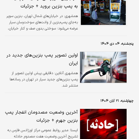
به پمپ بنزین بروید + جزئیات
همشهری:
در خیابان‌های شمال تهران، بنزین سوپر
به‌جای پمپ‌بنزین از وانت‌های سوخت‌رسان سیار
عرضه می‌شود؛ سوختی بدون صف و کنار خیابان،
با قیمت لیتری ۸۰ هزار تومان برای خودروهای
لوکس.
پنجشنبه، ۰۴ دی ۱۴۰۴
اولین تصویر پمپ بنزین‌های جدید در
ایران
همشهری آنلاین:
دقایقی پیش اولین تصویر از
پمپ بنزین‌های جدید سیار در تهران در رسانه‌ها
منتشر شد.
چهارشنبه، ۲۱ آبان ۱۴۰۴
آخرین وضعیت مصدومان انفجار پمپ
بنزین جهرم + جزئیات
ايسنا:
مدیر روابط عمومی مرکز اورژانس فارس به
تشریح آخرین وضعیت هفت مصدوم حادثه