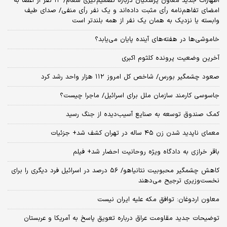
اظهارات جدید معاون پزشکیان درباره تصمیم‌گیری شعام/ ۱۲ نفر از اعضا به
امضای تفاهم‌نامه رأی مثبت داده‌اند و یک نفر رأی منفی/ صدای طیف
وابسته یا نزدیک به همان یک نفر از همه بلندتر است
خاموشی‌ها در هفته‌های آینده پایان می‌یابد؟
آخرین وضعیت پرونده کلثوم اکبری
صعود چشمگیر بورس/ شاخص کل امروز ۱۱۲ هزار واحد رشد کرد
جاسوسی کارمند سازمان ملل برای اسرائیل/ ماجرا چیست؟
کمک صندوق توسعه به صنایع آسیب‌دیده از جنگ رسید
معمای ناپدید شدن زن ۴۵ ساله در تهران کشف شد+ جزئیات
باقر خرازی به دادگاه ویژه روحانیت احضار شد+ فیلم
کاهش چشمگیر محبوبیت نتانیاهو/ ۵۶ درصد در اسرائیل فرد دیگری را برای
نخست‌وزیری ترجیح می‌دهند
معاون اردوغان: توافق مکه علیه ایران نیست
توضیحات جدید مقاومت عراق درباره تعویق پاسخ به آمریکا و عربستان