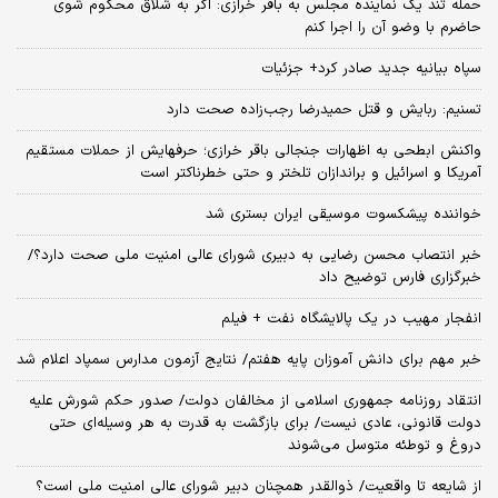
حمله تند یک نماینده مجلس به باقر خرازی: اگر به شلاق محکوم شوی
حاضرم با وضو آن را اجرا کنم
سپاه بیانیه جدید صادر کرد+ جزئیات
تسنیم: ربایش و قتل حمیدرضا رجب‌زاده صحت دارد
واکنش ابطحی به اظهارات جنجالی باقر خرازی؛ حرفهایش از حملات مستقیم
آمریکا و اسرائیل و براندازان تلختر و حتی خطرناکتر است
خواننده پیشکسوت موسیقی ایران بستری شد
خبر انتصاب محسن رضایی به دبیری شورای عالی امنیت ملی صحت دارد؟/
خبرگزاری فارس توضیح داد
انفجار مهیب در یک پالایشگاه نفت + فیلم
خبر مهم برای دانش آموزان پایه هفتم/ نتایج آزمون مدارس سمپاد اعلام شد
انتقاد روزنامه جمهوری اسلامی از مخالفان دولت/ صدور حکم شورش علیه
دولت قانونی، عادی نیست/ برای بازگشت به قدرت به هر وسیله‌ای حتی
دروغ و توطئه متوسل می‌شوند
از شایعه تا واقعیت/ ذوالقدر همچنان دبیر شورای ‌عالی امنیت ملی است؟