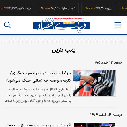
52,5
۰٫۰۰ %
یورو
217,300
۰٫۰۰ %
درهم امارات
50,991
۰٫۰۰ %
بیت کوین
,768
پمپ بنزین
جمعه، ۲۲ خرداد ۱۴۰۵
جزئیات تغییر در نحوه سوخت‌گیری/
کارت سوخت چه زمانی حذف می‌شود؟
ایلنا:
طرح انتقال سهمیه کارت سوخت به کارت
بانکی از جمله راهکارهای مدیریت مصرف سوخت
به شمار می‌رود که با وجود آماده بودن زیرساخت‌ها
و الزام قانونی نسبت به اجرای آن، هنوز وارد فاز
عملیاتی نشده است.
دوشنبه، ۰۴ اسفند ۱۴۰۴
اگر بنزین سوپر می‌خواهید لازم نیست