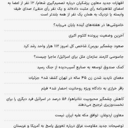
اظهارات جدید معاون پزشکیان درباره تصمیم‌گیری شعام/ ۱۲ نفر از اعضا به
امضای تفاهم‌نامه رأی مثبت داده‌اند و یک نفر رأی منفی/ صدای طیف
وابسته یا نزدیک به همان یک نفر از همه بلندتر است
خاموشی‌ها در هفته‌های آینده پایان می‌یابد؟
آخرین وضعیت پرونده کلثوم اکبری
صعود چشمگیر بورس/ شاخص کل امروز 112 هزار واحد رشد کرد
جاسوسی کارمند سازمان ملل برای اسرائیل/ ماجرا چیست؟
کمک صندوق توسعه به صنایع آسیب‌دیده از جنگ رسید
معمای ناپدید شدن زن 45 ساله در تهران کشف شد+ جزئیات
باقر خرازی به دادگاه ویژه روحانیت احضار شد+ فیلم
کاهش چشمگیر محبوبیت نتانیاهو/ 56 درصد در اسرائیل فرد دیگری را برای
نخست‌وزیری ترجیح می‌دهند
معاون اردوغان: توافق مکه علیه ایران نیست
توضیحات جدید مقاومت عراق درباره تعویق پاسخ به آمریکا و عربستان