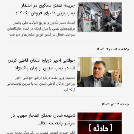
جریمه نقدی سنگین در انتظار
پمپ‌بنزین‌ها برای فروش یک کالا
ايسنا:
مدیر تأمین و توزیع شرکت ملی پخش
فرآورده‌های نفتی با بیان اینکه در تمام جایگاه‌های
سوخت فعال در کشور توزیع مکمل‌های سوخت
غیرقانونی است، عنوان کرد: در بازدیدهای ماهانه
این موضوع زیر ذره‌بین قرار می‌گیرد و برای آن
یکشنبه، ۰۵ مرداد ۱۴۰۴
جریمه نقدی سنگینی لحاظ خواهیم کرد.
حواشی اخیر درباره امکان قاطی کردن
آب در پمپ بنزین از زبان پاک‌نژاد
تسنیم:
وزیر نفت درباره برخی حواشی اخیر
پیرامون امکان قاطی شدن آب با بنزین توضیحاتی
ارائه کرد.
جمعه، ۱۳ تیر ۱۴۰۴
شنیده شدن صدای انفجار مهیب در
سراسر پایتخت ایتالیا
ایلنا:
صدای انفجار مهیب در یک مرکز توزیع بنزین،