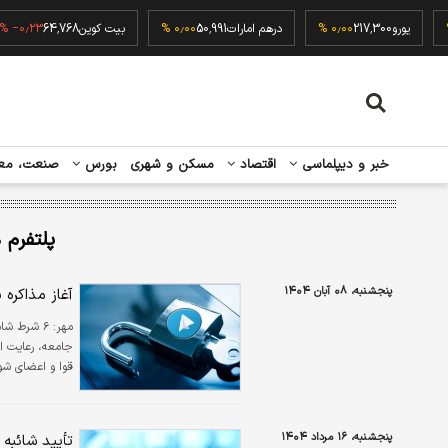
۰٫۰۰ 
یورو
217,300
۰٫۰۰ %
درهم امارات
50,991
۰٫۰۰ %
بیت کوین
64,768
۲۳ %
خبر و دیپلماسی
اقتصاد
مسکن و شهری
بورس
صنعت، مع
پلتفرم 
پنجشنبه، ۰۸ آبان ۱۴۰۴
آغاز مذاکره با تلگر
مهر:
۶ شرط شام
جامعه، رعایت ا
قوا و اعضای شو
پنجشنبه، ۱۶ مرداد ۱۴۰۴
تأیید شائبه