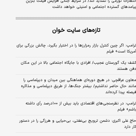
نتظارات تورمی را تشدید کند/ در شرایط جنگی افزایش قیمت بنزین
یامدهای گسترده اجتماعی و امنیتی خواهد داشت
تازه‌های سایت خوان
رامپ: اگر چین کنترل بازار رمزارزها را در اختیار بگیرد، چالش بزرگی برای
مریکا است+ فیلم
شف یک گورستان عجیب/ افرادی با جایگاه اجتماعی بالا در این مکان
فن هستند
عاون عراقچی: در هیچ دوره‌ای هماهنگی بین میدان و دیپلماسی را
انند حال حاضر نداشتیم/ بیشتر جنگ‌ها، از طریق دیپلماسی و مذاکره
یصله پیدا کرده‌اند
ترامپ: در نظرسنجی‌های اقتصادی باید بیش از ۱۰۰درصد رأی داشته
اشم+ فیلم
اج علی اکبری: دشمن ترویج بی‌عفتی، بی‌حیایی و هرزگی را در دستور
ار دارد