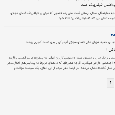
رداشتن فیلترینگ است
ع نمایندگان استان لرستان گفت: علی رغم فضایی که مبنی بر فیلترینگ فضای مجازی
 دولت تلاش می کند که فیلترینگ برداشته شود.
ن
جالی جدید شورای عالی فضای مجازی آب پاکی را روی دست کاربران ریخت
غن !
ف
یش از یک سال از مسدود شدن دسترسی کاربران ایرانی به پلتفرم‌های بین‌المللی پرکاربرد
پ
انه اجتماعی خارجی می‌گذرد. اگرچه همان‌طور که داده‌های مربوط به پیمایش‌های افکارسنجی
ا
ن سال گذشته نشان می‌دهد، در ابتدا تلقی مردم از این اتفاق، یک سیاست موقت و
 مدیریت بحران بود؛ اما گذشت زمان نشان داد فیلترینگ گسترده این‌بار نه به عنوان یک
م
 قامت یک راهبرد نزد سیاستگذار تعریف شده و خیال ماندگاری دارد.
۱
ت
چ
ت
خ