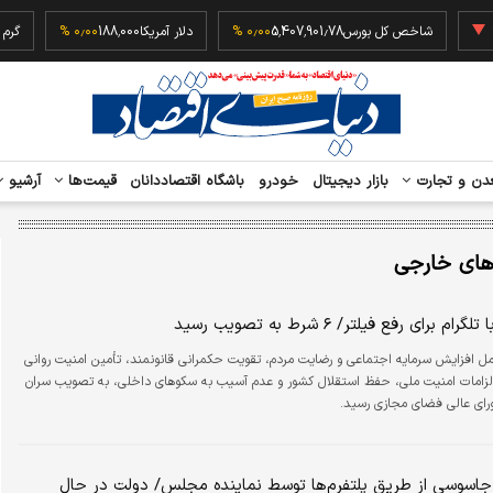
‎−۰٫
شاخص کل بورس
5,407,901.78
۰٫۰۰ %
دلار آمریکا
188,000
۰٫۰۰ %
دن و تجارت
بازار دیجیتال
خودرو
باشگاه اقتصاددانان
قیمت‌ها
آرشیو
های خارجی
ام برای رفع فیلتر/ ۶ شرط به تصویب رسید
ل افزایش سرمایه اجتماعی و رضایت مردم، تقویت حکمرانی قانونمند، تأمین امنیت روانی
لزامات امنیت ملی، حفظ استقلال کشور و عدم آسیب به سکوهای داخلی، به تصویب سران
رای عالی فضای مجازی رسید.
 جاسوسی از طریق پلتفرم‌ها توسط نماینده مجلس/ دولت در حال