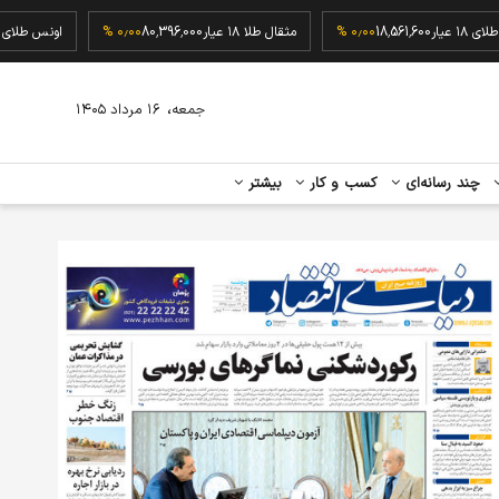
گرم طلای ۱۸ عیار
18,561,600
۰٫۰۰ %
مثقال طلا ۱۸ عیار
80,396,000
۰٫۰۰ %
اونس 
،
جمعه
۱۶ مرداد ۱۴۰۵
چند رسانه‌ای
کسب و کار
بیشتر