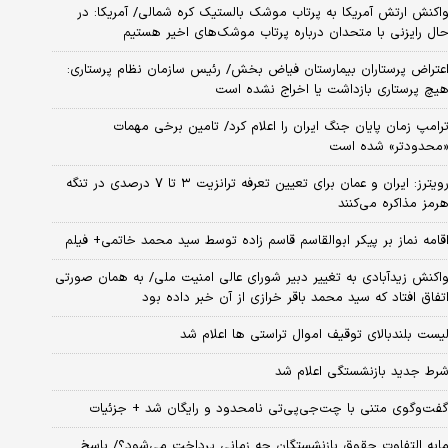
اکنش ارتش آمریکا به پرتاب موشک بالستیک کره شمالی/ آمریکا: در
ال رایزنی با متحدان درباره پرتاب موشک‌های اخیر هستیم
عتراض پرستاران بیمارستان فیاض بخش/ رئیس سازمان نظام پرستاری:
یچ پرستاری بازداشت یا اخراج نشده است
رامپ زمان پایان جنگ ایران را اعلام کرد/ تامین برخی مهمات
محدودتر» شده است
رویترز: ایران و عمان برای تعیین تعرفه ترانزیت ۳ تا ۷ درصدی در تنگه
رمز مذاکره می‌کنند
قامه نماز بر پیکر ابوالقاسم قاسم زاده توسط سید محمد خاتمی+ فیلم
اکنش زیدآبادی به تغییر دبیر شورای عالی امنیت ملی/ به همان صورتی
تفاق افتاد که سید محمد باقر خرازی از آن خبر داده بود
یست بلندبالای توقیف اموال تراستی ها اعلام شد
رط جدید بازنشستگی اعلام شد
فت‌وگوی متنی با چت‌جی‌پی‌تی نامحدود و رایگان شد + جزئیات
ابه التفاوت حقوق بازنشستگان چه زمانی پرداخت می‌شود؟/ پاسخ