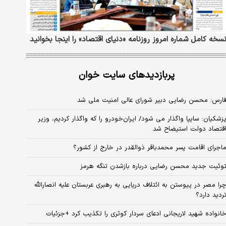
سخه کامل شماره امروز روزنامه «دنیای‌ اقتصاد» را اینجا بخوانید
پربازدیدهای سایت خوان
ارس: محسن رضایی دبیر شورای عالی امنیت ملی شد
زشکیان: سایپا واگذار می شود/ ایران‌خودرو را که واگذار کردیم، وزیر
قتصاد دولت استیضاح شد
اجرای اقامت پسر محمدباقر ذوالقدر در خارج از کشور؟
وئیت جدید محسن رضایی درباره بازشدن تنگه هرمز
را مصر در پیوستن به ائتلاف دریایی به رهبری عربستان علیه انصارالله
ردید دارد؟
انواده شهید لاریجانی ادعای سردار کوثری را تکذیب کرد +جزئیات