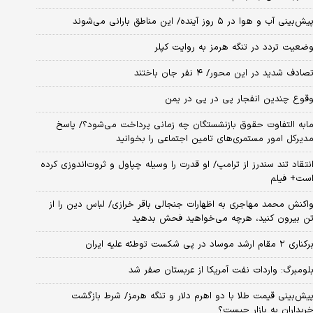
یش‌بینی آب و هوا در ۵ روز آینده/ این مناطق بارانی می‌شوند
ضعیت تردد در تنگه هرمز به روایت کپلر
صادف شدید در این محور/ ۴ نفر جان باختند
قوع چندین انفجار پی در پی در یمن
ابه التفاوت حقوق بازنشستگان چه زمانی پرداخت می‌شود؟/ پاسخ
دیرکل امور مستمری‌های تامین اجتماعی را بخوانید
نتقاد تند سندرز از ترامپ/ او قدرت را وسیله چپاول و ثروت‌اندوزی کرده
ست+ فیلم
اکنش محمد مهاجری به اظهارات جنجالی باقر خرازی/ لباس دین را از
ن بیرون کنید، هرچه می‌خواهید فحش بدهید
کناری ۲ مقام‌ ارشد موساد در پی شکست توطئه علیه ایران
لومبرگ: واردات نفت آمریکا از عربستان صفر شد
یش‌بینی قیمت طلا با دو اهرم دلار و تنگه هرمز/ شرط بازگشت
ریداران به بازار چیست؟