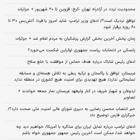
محدودیت تردد در آزادراه تهران -کرج- قزوین تا ۲۰ شهریور + جزئیات
توافق نزدیک است؟/ ادعای وزیر ترامپ: شاید امروز یا فردا، آتش‌بس ۳۰ تا
۶۰ روزه برقرار شود
زمان پخش آخرین بخش گزارش پزشکیان به مردم اعلام شد + جزئیات
زلنسکی در انتخابات ریاست جمهوری اوکراین شکست می‌خورد؟
ادعای رئیس شاباک درباره هدف حماس از موافقت با خلع سلاح
عربستان: توافق با پاکستان و ترکیه ربطی به تلاش هسته‌ای و مسابقه
تسلیحاتی ندارد/ هیچ تهدیدی برای امنیت هیچ کشوری در منطقه ندارد
اردوغان و شهباز شریف در کنار ولیعهد عربستان نماز جمعه خواندند +
تصاویر
خبر انتصاب محسن رضایی به دبیری شورای عالی امنیت ملی صحت دارد؟/
خبرگزاری فارس توضیح داد
ادعای ترامپ درباره تمایل ایران برای مذاکره با آمریکا/ خواهیم دید چه
خواهد شد/ ممکن است آخرین رئیس‌ جمهور جمهوری خواه باشم