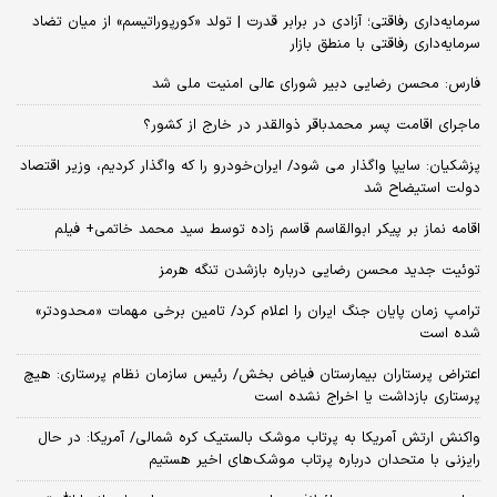
سرمایه‌داری رفاقتی؛ آزادی در برابر قدرت | تولد «کورپوراتیسم» از میان تضاد
سرمایه‌داری رفاقتی با منطق بازار
فارس: محسن رضایی دبیر شورای عالی امنیت ملی شد
ماجرای اقامت پسر محمدباقر ذوالقدر در خارج از کشور؟
پزشکیان: سایپا واگذار می شود/ ایران‌خودرو را که واگذار کردیم، وزیر اقتصاد
دولت استیضاح شد
اقامه نماز بر پیکر ابوالقاسم قاسم زاده توسط سید محمد خاتمی+ فیلم
توئیت جدید محسن رضایی درباره بازشدن تنگه هرمز
ترامپ زمان پایان جنگ ایران را اعلام کرد/ تامین برخی مهمات «محدودتر»
شده است
اعتراض پرستاران بیمارستان فیاض بخش/ رئیس سازمان نظام پرستاری: هیچ
پرستاری بازداشت یا اخراج نشده است
واکنش ارتش آمریکا به پرتاب موشک بالستیک کره شمالی/ آمریکا: در حال
رایزنی با متحدان درباره پرتاب موشک‌های اخیر هستیم