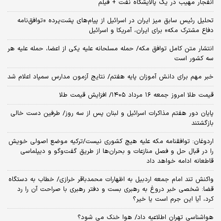
انفجار مهیب در یک پالایشگاه نفت + فیلم
تحلیل رئیس سابق میز ایران در اسرائیل از پیام‌های پشت‌پرده «توافق‌نامه
دفاع مشترک مکه» برای ایران، آمریکا و اسرائیل
انتشار متن کامل توافق مکه/ حمله مسلحانه علیه یکی از اعضا، حمله علیه هر
سه کشور است
خبر مهم برای دانش آموزان پایه هفتم/ نتایج آزمون مدارس سمپاد اعلام شد
قیمت طلا امروز جمعه ۱۶ مرداد ۱۴۰۵/ افزایش قیمت طلا
پایان دور هفتم مذاکرات اسرائیل و لبنان پس از سه روز/ طرفین دست خالی
بازگشتند
اردوغان: توافقنامه مکه علیه هیچ کشوری نیست/ترکیه موضع اصولی خویش
را در قبال حل و فصل منازعات و بحران‌ها از طریق گفت‌وگو و دیپلماسی
قاطعانه ادامه خواهد داد
واکنش تند امام جمعه اردبیل به اظهارات محمدباقر خرازی/ خطاب به دستگاه
قضا: شخصی خبر دروغ به رهبری بست و دفتر رهبری با صراحت آن را رد
کرد، آیا این جرم است یا خیر؟
هواشناسی تهران اطلاعیه داد/ هوا خنک می شود؟