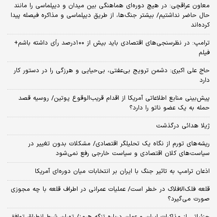
معاون عراقچی: در هیچ دوره‌ای هماهنگی بین میدان و دیپلماسی را مانند
حال حاضر نداشتیم/ بیشتر جنگ‌ها، از طریق دیپلماسی و مذاکره فیصله پیدا
کرده‌اند
ترامپ: در نظرسنجی‌های اقتصادی باید بیش از ۱۰۰درصد رأی داشته باشم+
فیلم
حاج علی اکبری: دشمن ترویج بی‌عفتی، بی‌حیایی و هرزگی را در دستور کار
دارد
پیش‌بینی منابع اطلاعاتی آمریکا از اقدام قریب‌الوقوع پوتین/ روسیه قصد
حمله به یک عضو ناتو را دارد؟
ژیلا هدائی درگذشت
ریشه‌های تورم از نگاه یک تحلیلگر اقتصادی/ مشکلات بدون تغییر در
سیاست‌های کلان اقتصادی و سیاست خارجی رفع نمی‌شود
اذعان ترامپ به تاثیر جنگ با ایران بر انتخابات میان دوره‌ای آمریکا
قلعه فلک‌الافلاک در خطر است/ عملیات عمرانی در اطراف قلعه با چه مجوزی
صورت می‌گیرد؟
جزئیاتی از مذاکرات ایران و عمان درباره تنگه هرمز/ تهران شرط انطباق توافق