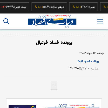
۰٫۰۰ %
یورو
217,300
۰٫۰۰ %
درهم امارات
50,991
۰٫۰۰ %
بیت کوین
64,768
 %
پرونده فساد فوتبال
جمعه، ۲۶ مرداد ۱۴۰۳
روزنامه شماره ۶۰۸۱
عدلیه - ۱۴۰۳/۰۵/۲۷
۱