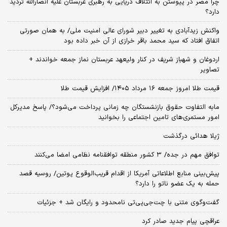
چرا مصر در پیوستن به ائتلاف دریایی به رهبری عربستان علیه انصارالله تردید
دارد؟
واکنش زیدآبادی به تغییر دبیر شورای عالی امنیت ملی/ به همان صورتی
اتفاق افتاد که سید محمد باقر خرازی از آن خبر داده بود
اردوغان و شهباز شریف در کنار ولیعهد عربستان نماز جمعه خواندند +
تصاویر
قیمت طلا امروز جمعه ۱۶ مرداد ۱۴۰۵/ افزایش قیمت طلا
مابه التفاوت حقوق بازنشستگان چه زمانی پرداخت می‌شود؟/ پاسخ مدیرکل
امور مستمری‌های تامین اجتماعی را بخوانید
ژیلا هدائی درگذشت
توافق مهم در جده/ ۳ کشور منطقه توافقنامه نظامی امضا می‌کنند
پیش‌بینی منابع اطلاعاتی آمریکا از اقدام قریب‌الوقوع پوتین/ روسیه قصد
حمله به یک عضو ناتو را دارد؟
گفت‌وگوی متنی با چت‌جی‌پی‌تی نامحدود و رایگان شد + جزئیات
عراقچی پیام جدید صادر کرد