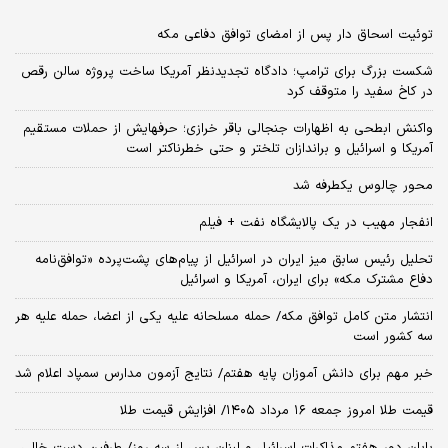
توئیت اسحاق دار پس از امضای توافق دفاعی مکه
شکست بزرگ برای ترامپ؛ دادگاه تجدیدنظر آمریکا ساخت پروژه سالن رقص
در کاخ سفید را متوقف کرد
واکنش ابطحی به اظهارات جنجالی باقر خرازی؛ حرفهایش از حملات مستقیم
آمریکا و اسرائیل و براندازان تلختر و حتی خطرناکتر است
محور چالوس یکطرفه شد
انفجار مهیب در یک پالایشگاه نفت + فیلم
تحلیل رئیس سابق میز ایران در اسرائیل از پیام‌های پشت‌پرده «توافق‌نامه
دفاع مشترک مکه» برای ایران، آمریکا و اسرائیل
انتشار متن کامل توافق مکه/ حمله مسلحانه علیه یکی از اعضا، حمله علیه هر
سه کشور است
خبر مهم برای دانش آموزان پایه هفتم/ نتایج آزمون مدارس سمپاد اعلام شد
قیمت طلا امروز جمعه ۱۶ مرداد ۱۴۰۵/ افزایش قیمت طلا
پایان دور هفتم مذاکرات اسرائیل و لبنان پس از سه روز/ طرفین دست خالی