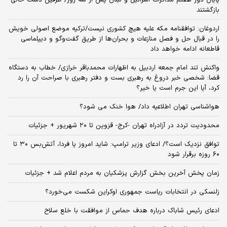
بازگشتند
اردوغان: توافقنامه مکه علیه هیچ کشوری نیست/ترکیه موضع اصولی خویش
را در قبال حل و فصل منازعات و بحران‌ها از طریق گفت‌وگو و دیپلماسی
قاطعانه ادامه خواهد داد
واکنش تند امام جمعه اردبیل به اظهارات محمدباقر خرازی/ خطاب به دستگاه
قضا: شخصی خبر دروغ به رهبری بست و دفتر رهبری با صراحت آن را رد
کرد، آیا این جرم است یا خیر؟
هواشناسی تهران اطلاعیه داد/ هوا خنک می شود؟
محدودیت تردد در آزادراه تهران -کرج- قزوین تا ۲۰ شهریور + جزئیات
توافق نزدیک است؟/ ادعای وزیر ترامپ: شاید امروز یا فردا، آتش‌بس ۳۰ تا
۶۰ روزه برقرار شود
زمان پخش آخرین بخش گزارش پزشکیان به مردم اعلام شد + جزئیات
زلنسکی در انتخابات ریاست جمهوری اوکراین شکست می‌خورد؟
ادعای رئیس شاباک درباره هدف حماس از موافقت با خلع سلاح