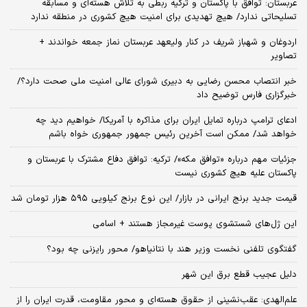
عربستان: توافق با پاکستان و ترکیه ربطی به تلاش هسته‌ای و مسابقه
تسلیحاتی ندارد/ هیچ تهدیدی برای امنیت هیچ کشوری در منطقه ندارد
اردوغان و شهباز شریف در کنار ولیعهد عربستان نماز جمعه خواندند +
تصاویر
خبر انتصاب محسن رضایی به دبیری شورای عالی امنیت ملی صحت دارد؟/
خبرگزاری فارس توضیح داد
ادعای ترامپ درباره تمایل ایران برای مذاکره با آمریکا/ خواهیم دید چه
خواهد شد/ ممکن است آخرین رئیس‌ جمهور جمهوری خواه باشم
جزئیات مهم درباره «توافق مکه»/ ترکیه‌: توافق دفاع مشترک با عربستان و
پاکستان علیه هیچ کشوری نیست
قیمت جدید برنج ایرانی در بازار/ این نوع برنج کیلویی ۵۹۵ هزار تومان شد
این ژل‌های شستشوی پوست غیرمجاز هستند + اسامی
گفتگوی تلفنی نخست وزیر هند با نتانیاهو/ محور رایزنی چه بود؟
دلیل عجیب قطع برق این شهر
علم‌الهدی: عقب‌نشینی از حقوق هسته‌ای و محور مقاومت، قدرت ایران را از