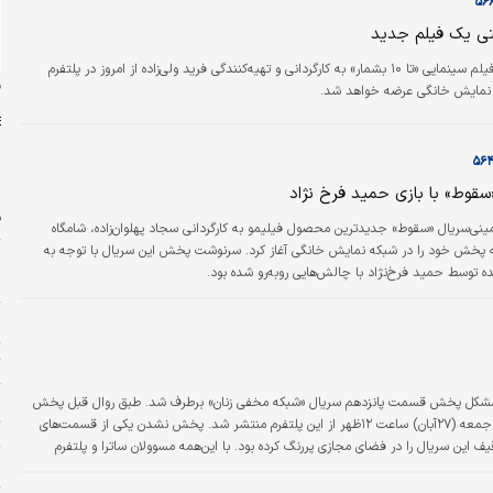
تی یک فیلم جدید
فیلم سینمایی «تا ۱۰ بشمار» به کارگردانی و تهیه‌کنندگی فرید ولی‌زاده از امروز در پلتفرم
ن
نمایش خانگی عرضه خواهد شد.
قوط» با بازی حمید فرخ نژاد
ف
ینی‌سریال «سقوط» جدیدترین محصول فیلیمو به کارگردانی سجاد پهلوان‌زاده، شامگاه
 پخش خود را در شبکه نمایش خانگی آغاز کرد. سرنوشت پخش این سریال با توجه به
پ
 توسط حمید فرخ‌نژاد با چالش‌هایی روبه‌رو شده بود.
ا
م
ت
چ
، مشکل پخش قسمت پانزدهم سریال «شبکه مخفی زنان» برطرف شد. طبق روال قبل پخش
ت
این سریال، قسمت پانزدهم «شبکه مخفی زنان» روز جمعه (۲۷آبان) ساعت ۱۲ظهر از این پلتفرم منتشر شد. پخش نشدن یکی از قسمت‌های
 این سریال را در فضای مجازی پررنگ‌ کرده بود. با این‌همه مسوولان ساترا و پلتفرم‌
خ
وضعی متفاوت داشتند، اما در یک مبحث مشترک‌اند و آن اینکه بحث توقیف در میان