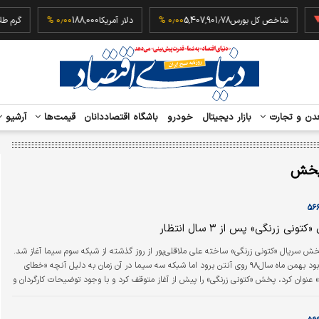
‎−۰
شاخص کل بورس
5,407,901.78
۰٫۰۰ %
دلار آمریکا
188,000
۰٫۰۰ %
دن و تجارت
بازار دیجیتال
خودرو
باشگاه اقتصاددانان
قیمت‌ها
آرشیو
خش
ی زرنگی» پس از ۳ سال ‌انتظار
ش سریال «کتونی زرنگی» ساخته علی ملاقلی‌‌‌‌‌‌‌‌پور از روز گذشته از شبکه سوم سیما آغاز شد.
این سریال قرار بود بهمن ماه سال‌۹۸ روی آنتن برود اما شبکه سه سیما در آن زمان به دلیل آنچه «خطای
عنوان کرد، پخش «کتونی زرنگی» را پیش از آغاز متوقف کرد و با وجود توضیحات کارگردان و
، به پخش این سریال رضایت نداد.