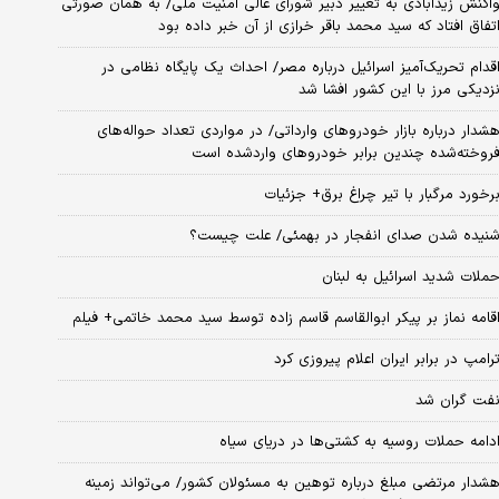
اکنش زیدآبادی به تغییر دبیر شورای عالی امنیت ملی/ به همان صورتی
تفاق افتاد که سید محمد باقر خرازی از آن خبر داده بود
قدام تحریک‌آمیز اسرائیل درباره مصر/ احداث یک پایگاه نظامی در
زدیکی مرز با این کشور افشا شد
شدار درباره بازار خودروهای وارداتی/ در مواردی تعداد حواله‌های
روخته‌شده چندین برابر خودروهای واردشده است
رخورد مرگبار با تیر چراغ برق+ جزئیات
نیده شدن صدای انفجار در بهمئی/ علت چیست؟
ملات شدید اسرائیل به لبنان
قامه نماز بر پیکر ابوالقاسم قاسم زاده توسط سید محمد خاتمی+ فیلم
رامپ در برابر ایران اعلام پیروزی کرد
فت گران شد
دامه حملات روسیه به کشتی‌ها در دریای سیاه
شدار مرتضی مبلغ درباره توهین به مسئولان کشور/ می‌تواند زمینه