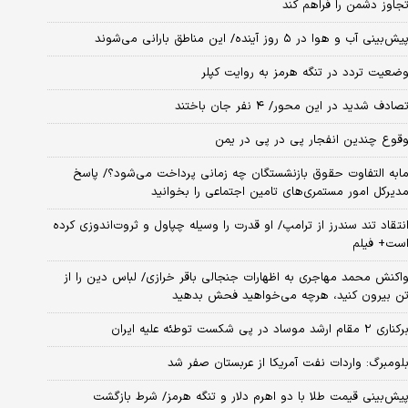
جاوز دشمن را فراهم کند
یش‌بینی آب و هوا در ۵ روز آینده/ این مناطق بارانی می‌شوند
ضعیت تردد در تنگه هرمز به روایت کپلر
صادف شدید در این محور/ ۴ نفر جان باختند
قوع چندین انفجار پی در پی در یمن
ابه التفاوت حقوق بازنشستگان چه زمانی پرداخت می‌شود؟/ پاسخ
دیرکل امور مستمری‌های تامین اجتماعی را بخوانید
نتقاد تند سندرز از ترامپ/ او قدرت را وسیله چپاول و ثروت‌اندوزی کرده
ست+ فیلم
اکنش محمد مهاجری به اظهارات جنجالی باقر خرازی/ لباس دین را از
ن بیرون کنید، هرچه می‌خواهید فحش بدهید
کناری ۲ مقام‌ ارشد موساد در پی شکست توطئه علیه ایران
لومبرگ: واردات نفت آمریکا از عربستان صفر شد
یش‌بینی قیمت طلا با دو اهرم دلار و تنگه هرمز/ شرط بازگشت