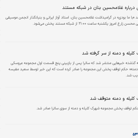
ت
رباره غلامحسین بنان در شبکه مستند
پ
 «با ما بودی» در گرامیداشت غلامحسین بنان، استاد آواز ایرانی و بنیانگذار انجمن موسیقی
زارع امروز یکشنبه ساعت ۲۱:۰۰ از شبکه مستند پخش می‌شود.
و
ت
و
یله و دمنه از سر گرفته شد
م
 گذشته خبرهایی منتشر شد که ساترا پس از بازبینی پنج قسمت اول مجموعه عروسکی
م
 دمنه» حکم توقف پخش این مجموعه را صادر کرده است که این خبر توسط سعید مقیسه
ذیب شد.
ا
ا
و
لیله و دمنه متوقف شد
ت
کم توقف پخش مجموعه شهرک کلیله و دمنه از سوی ساترا صادر شد.
بر
ب
پ