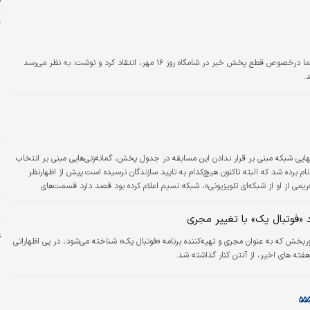
ف
گ
ا
روزنامه جوان در مطلبی از عدم اطلاع‌رسانی صدا‌وسیما درخصوص قطع پخش خبر در شامگاه روز ۱۶ مهر، انتقاد کرد و نوشت: به نظر می‌رسد
.
و
ش
م
م
یی شبکه مبنی بر قرار ندادن این مسابقه در جدول پخش، گمانه‌زنی‌هایی مبنی بر انتخاب
ش
م برده شد که البته تاکنون هیچ‌کدام به تایید سازندگان نرسیده است.پیش از اظهارنظر
یمی از او از شبکه‌ای تلویزیونی»، شبکه نسیم اعلام کرده بود قصد دارد قسمت‌های
ت
ر پخش کند.حالا پخش تعداد قسمت‌های باقیمانده از «دورهمی» با اجرای مهران مدیری…
ب
فوتبال یک» با تغییر مجری
ع
بخش که به عنوان مجری و تهیه‌کننده برنامه «فوتبال یک» شناخته می‌شود، در پی اظهاراتی
هفته های اخیر، از آنتن کنار گذاشته شد.
ب
ا
پ