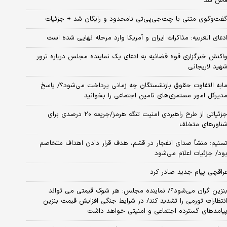
اش شد
فت‌وگوی متنی با چت‌جی‌پی‌تی نامحدود و رایگان شد + جزئیات
دعای العربیه: مذاکرات ایران و آمریکا وارد مرحله نهایی شده است
اکنش خبرگزاری قوه قضائیه به ادعای یک نماینده مجلس درباره ترور
هید لاریجانی
ابه التفاوت حقوق بازنشستگان چه زمانی پرداخت می‌شود؟/ پاسخ
دیرکل امور مستمری‌های تامین اجتماعی را بخوانید
جزئیاتی از طرح راهبردی امنیت تنگه هرمز/جریمه ۲۰ درصدی برای
ناورهای متخلف
سنیم: منشأ صدای انفجار در قشم، هدف قرار دادن اهداف متخاصم
ود/ جزئیات اعلام می‌شود
راقچی پیام جدید صادر کرد
نزین گران می‌شود؟/ نماینده مجلس: هر شوک قیمتی می تواند
نتظارات تورمی را تشدید کند/ در شرایط جنگی افزایش قیمت بنزین
یامدهای گسترده اجتماعی و امنیتی خواهد داشت