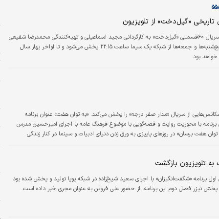
و
ح
اریخی «گیل‌دخت» از تلویزیون
ا
سریال ۶۰قسمتی «گیل‌دخت» به کارگردانی مجید اسماعیلی و تهیه‌کنندگی محمدرضا شفیعی
ه
از هفته آینده پنج‌شنبه‌ها و جمعه‌ها از شبکه یک سیما ساعت ۲۲:۱۵ پخش می‌شود و تا اواخر بهار سال
ت
«
ه
سکانس‌هایی از سریال «مدار صفر درجه» را پخش می‌کند. «به توان هفت» عنوان برنامه
ل
 برنامه با محوریت روایت و قصه‌گویی با موضوع فرهنگ عامه با اجرای امیرحسین مدرس
وان هفت برسان» در روزهای پاییزی به ورق زدن دنیای ادبیات و سینما در کنار زندگی
ش
لب در کنار پخش دیالوگ‌ها در دستور کار این برنامه است. روز چهارشنبه چهارم آبان این
به تلویزیون بازگشت
و
ول برنامه «شگفت‌انگیزان» با اجرای سعید شیخ‌زاده در شبکه پویا تولید و پخش شده بود.
ز
با پخش تیزر فصل دوم این برنامه، از حضور علی فروتن به عنوان مجری خبر داده است.
س