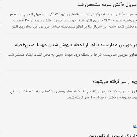
ت
سریال «آتش سرد» مشخص شد
ت
جموعه «آتش سرد» به کارگردانی رضا ابوفاضلی و تهیه‌کنندگی علی مهام از نهم مهرماه هر
شب از شنبه تا چهارشنبه ساعت ۲۱:۳۰ به روی آنتن شبکه دو سیما می‌رود. «آتش سرد» در ۳۰ قسمت
ماده پخش شده است. این سریال بنا بر اعلام سیمافیلم پیشتر قرار بود مردادماه روی آنتن
و بنا بر اعلام تیزر پخش‌شده از شبکه دو، از ۹ روز دیگر روی آنتن می رود.
دوربین مداربسته فراجا از لحظه بیهوش شدن مهسا امینی+فیلم
ق
صاویر دوربین مداربسته فراجا از لحظه ورود مهسا امینی به محل گشت ارشاد منتشر شد.
ا
ق
م
 از سر گرفته می‌شود؟
ابراز امیدواری کرد که پس از تقدیم نظر کارشناسان رسمی دادگستری به مقام قضایی، رفع
ج
ت پذیرفته و پخش «جیران » از سر گرفته شود.
ت
ط
و
ح
ار یک مستند از تلویزیون