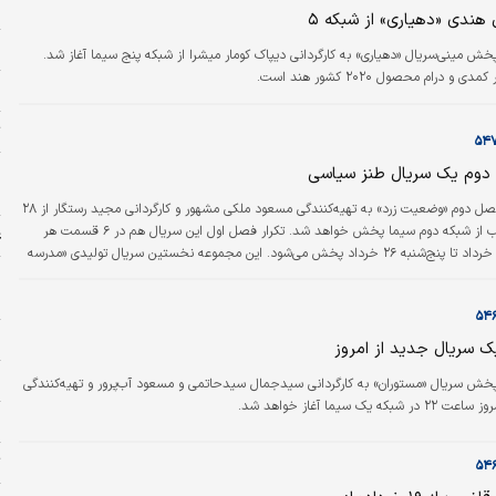
خ
ندی «دهیاری» از شبکه ۵
ج
خش مینی‌سریال «دهیاری» به کارگردانی دیپاک کومار میشرا از شبکه پنج سیما آغاز شد.
 و درام محصول ۲۰۲۰ کشور هند است.
ر
ت
ا
م یک سریال طنز سیاسی
ا
فصل دوم «وضعیت زرد» به تهیه‌‌‌کنندگی مسعود ملکی مشهور و کارگردانی مجید رستگار از ۲۸
خردادماه هر شب از شبکه دوم سیما پخش خواهد شد. تکرار فصل اول این سریال هم در ۶ قسمت هر
ع
شب از امروز ۲۱ خرداد تا پنج‌شنبه ۲۶ خرداد پخش می‌شود. این مجموعه نخستین سریال تولیدی «مدرسه
چ
اه» در قالب طنز موقعیت است.
د
ب
 سریال جدید از امروز
د
خش سریال «مستوران» به کارگردانی سیدجمال سیدحاتمی و مسعود آب‌‌‌پرور و تهیه‌‌‌کنندگی
ه یک سیما آغاز خواهد شد.
م
ت