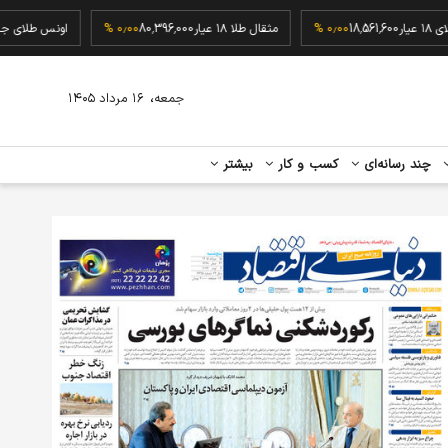
گرم طلای ۱۸ عیار
18,561,600
۰٫۰۰ %
مثقال طلا ۱۸ عیار
80,396,000
۰٫۰۰ %
اونس ط
،
جمعه
۱۶ مرداد ۱۴۰۵
چند رسانه‌ای
کسب و کار
بیشتر