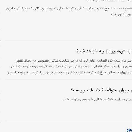
و
ا
جموعه مستند «رخ مادر» به نویسندگی و تهیه‌کنندگی امیرحسین اکاتی که به زندگی مادران
 روی آنتن رفت.
ا
ن
ه
ف
ه پخش«جیران» چه خواهد شد؟
ب
یروز ۲۹ تیر ماه رسانه قوه قضاییه اعلام کرد که در پی شکایت شاکی خصوصی به لحاظ نقض
ش
هنری و براساس حکم قضایی، ادامه پخش سریال نمایش‌ خانگی«جیران» متوقف شد. در
ل تهران به ساترا ابلاغ شد توقف نشر، پخش و عرضه جیران در پلتفرم‌ها به ویژه فیلیمو را
ح
 داده است.
ا
جیران متوقف شد/ علت چیست؟
ت
ال جیران با شکایت شاکی خصوصی متوقف شد.
ن
ا
ه