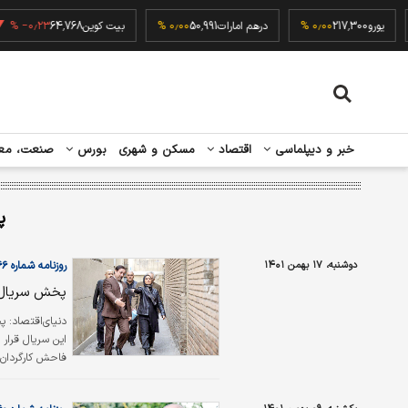
۰٫۰۰
یورو
217,300
۰٫۰۰ %
درهم امارات
50,991
۰٫۰۰ %
بیت کوین
64,768
٫۲۳ %
خبر و دیپلماسی
اقتصاد
مسکن و شهری
بورس
صنعت، مع
پ
دوشنبه، ۱۷ بهمن ۱۴۰۱
روزنامه شماره ۵۶۶۶
پخش سریال «کتون
دنیای‌اقتصاد:
پخ
فاحش کارگردان» 
تهیه‌‌‌‌‌‌‌‌کننده