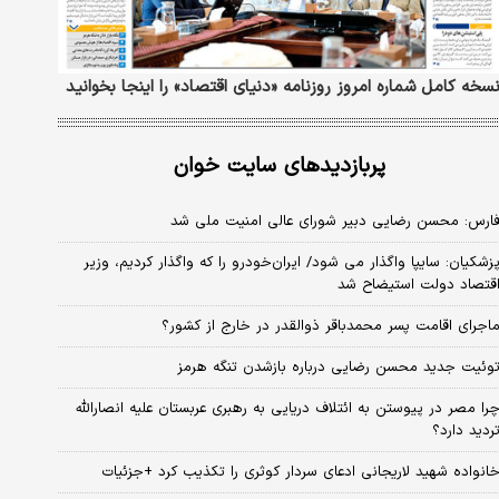
سخه کامل شماره امروز روزنامه «دنیای‌ اقتصاد» را اینجا بخوانید
پربازدیدهای سایت خوان
ارس: محسن رضایی دبیر شورای عالی امنیت ملی شد
زشکیان: سایپا واگذار می شود/ ایران‌خودرو را که واگذار کردیم، وزیر
قتصاد دولت استیضاح شد
اجرای اقامت پسر محمدباقر ذوالقدر در خارج از کشور؟
وئیت جدید محسن رضایی درباره بازشدن تنگه هرمز
را مصر در پیوستن به ائتلاف دریایی به رهبری عربستان علیه انصارالله
ردید دارد؟
انواده شهید لاریجانی ادعای سردار کوثری را تکذیب کرد +جزئیات