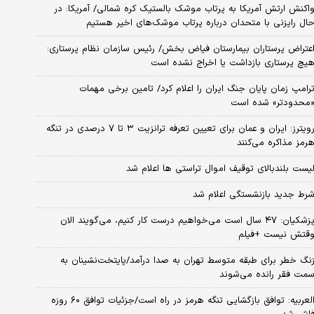
اکنش ارتش آمریکا به پرتاب موشک بالستیک کره شمالی/ آمریکا: در
ال رایزنی با متحدان درباره پرتاب موشک‌های اخیر هستیم
عتراض پرستاران بیمارستان فیاض بخش/ رئیس سازمان نظام پرستاری:
یچ پرستاری بازداشت یا اخراج نشده است
رامپ زمان پایان جنگ ایران را اعلام کرد/ تامین برخی مهمات
محدودتر» شده است
رویترز: ایران و عمان برای تعیین تعرفه ترانزیت ۳ تا ۷ درصدی در تنگه
رمز مذاکره می‌کنند
یست بلندبالای توقیف اموال تراستی ها اعلام شد
رط جدید بازنشستگی اعلام شد
پزشکیان: ۴۷ سال است می‌خواهیم درست کار کنیم، می‌گویند الان
قتش نیست +فیلم
نگ خطر برای طبقه متوسط تهران به صدا درآمد/پایتخت‌نشینان به
مت فقر رانده می‌شوند
العربیه: توافق بازگشایی تنگه هرمز در راه است/جزئیات توافق ۶۰ روزه