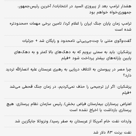
هشدار ترامپ بعد از پیروزی السید در انتخابات/ آخرین رئیس‌جمهور،
جمهوری‌خواه خواهم بود
ترامپ زمان پایان جنگ ایران را اعلام کرد/ تامین برخی مهمات «محدودتر»
شده است
گفت‌وگوی متنی با چت‌جی‌پی‌تی نامحدود و رایگان شد + جزئیات
پزشکیان: باید به سمتی برویم که به دهک‌های بالا کمتر و به دهک‌های
پایین یارانه‌های بیشتر پرداخت شود +فیلم
چرا مصر در پیوستن به ائتلاف دریایی به رهبری عربستان علیه انصارالله تردید
دارد؟
پزشکیان: اگر ارز ترجیحی را حذف نمی‌کردیم، در زمان جنگ قحطی می‌شد
+فیلم
اعتراض پرستاران بیمارستان فیاض بخش/ رئیس سازمان نظام پرستاری: هیچ
پرستاری بازداشت یا اخراج نشده است
واردات نفت خام آمریکا از عربستان به صفر رسید/ ونزوئلا جایگزین شد
نفت برنت ۸۳ دلار شد