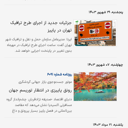
قابل ملاحظه بین وقوع این پدیده بارش‌های کمتر
از نرمال در متاطق خاورمیانه، شرق آفریقا، جنوب
پنجشنبه، ۲۹ شهریور ۱۴۰۳
آمریکای شمالی و بخش‌هایی از آسیای مرکزی و
چین انتطار می رود.
جزئیات جدید از اجرای طرح ترافیک
تهران در پاییز
ایرنا:
مدیرعامل سازمان حمل و نقل و ترافیک شهر
تهران گفت: ساعت اجرای طرح ترافیک در مهرماه
بدون تغییر در پایتخت اجرایی خواهد شد.
چهارشنبه، ۰۷ شهریور ۱۴۰۳
روزنامه شماره ۶۰۹۱
موتور جست‌وجوی بازار جهانی گردشگری
چشم‏‏‌انداز سفر در فصل پیش‏‏‌رو را تصویر کرد
رونق پاییزی در انتظار توریسم جهان
دنیای اقتصاد -صدیقه نژادقربان:
چشم‌‌‌انداز گروه
مسافرتی اکسپدیا نشان می‌‌‌دهد که مقاصد
بین‌‌‌المللی در فصل پاییز بسیار پررونق و داغ
خواهند بود که این امر بیش از هر چیزی ناشی از
کاهش قیمت‌‌‌های بلیت هواپیماها نسبت به فصل
یکشنبه، ۲۱ مرداد ۱۴۰۳