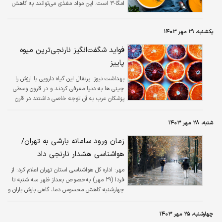
امگا-۳ است. این مواد مغذی می‌توانند به کاهش
التهاب در بدن و تقویت سیستم ایمنی کمک کنند.
یکشنبه، ۲۹ مهر ۱۴۰۳
فواید شگفت‌انگیز نارنجی‌ترین میوه
پاییز
بهداشت نیوز:
پرتقال این گیاه دارویی با ارزش را
چینی ها به دنیا معرفی کردند و در قرون وسطی
پزشکان عرب به آن توجه خاصی داشتند در قرن
شانزدهم عصاره روغنی پرتقال به نام روغن نرولی
کشف شد که دارای خواص ضدعفونی کننده و
شنبه، ۲۸ مهر ۱۴۰۳
معطر است.
زمان ورود سامانه بارشی به تهران/
هواشناسی هشدار نارنجی داد
مهر:
اداره کل هواشناسی استان تهران اعلام کرد: از
فردا (۲۹ مهر) به‌خصوص بعداز ظهر سه شنبه تا
چهارشنبه کاهش محسوس دما، گاهی بارش باران و
رگبار و رعد و برق پیش‌بینی می‌شود.
چهارشنبه، ۲۵ مهر ۱۴۰۳