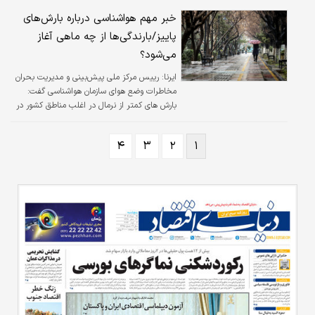
تابستان است. جست‌وجو برای سفرهای پاییزی
بین‌‌‌المللی سال به سال در حال افزایش است و
خبر مهم هواشناسی درباره بارش‌های
تولوم (مکزیک)؛ مایورکا (اسپانیا) و توکیو (ژاپن)
پاییز/بارندگی‌ها از چه ماهی آغاز
جزو برترین مقاصد پرطرفدار پاییزی به شمار
می‌شود؟
می‌‌‌روند.
ایرنا:
رییس مرکز ملی پیش‌بینی و مدیریت بحران
مخاطرات وضع هوای سازمان هواشناسی گفت:
بارش های کمتر از نرمال در اغلب مناطق کشور در
پاییز امسال پیش‌بینی می‌شود، با این حال آنچه
در روزهای گذشته در برخی رسانه ها و فضای
۴
۳
۲
۱
مجازی به عنوان «پیش بینی پاییز سخت با
خشکسالی شدید و وسیع» عنوان شده، بیشتر یک
مطلب ژورنالیستی بود که با آب و تاب فراوان به
آن پرداخته شد.