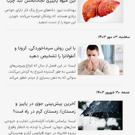
این میوه پاییزی نجات‌بخش کبد چرب
بهداشت نیوز:
دانه‌های سرخ رنگ انار دارای خواص
زیادی هستند که پزشکان توصیه می‌کنند خوردن
این میوه را از دست ندهید.
سه‌شنبه، ۰۳ مهر ۱۴۰۳
با این روش سرماخوردگی، کرونا و
آنفولانزا را تشخیص دهید
ايسنا:
در این فصل از سال که انواع ویروس‌های
تنفسی به طور گسترده شروع به گردش می‌کنند،
سوالی که به ذهن بسیاری از مردم خطور می‌کند
این است که چگونه می‌توان تفاوت بین علائم
سرماخوردگی، آنفلوآنزا و کووید را تشخیص داد؟
جمعه، ۳۰ شهریور ۱۴۰۳
آخرین پیش‌بینی جوی در پاییز و
زمستان/ زمستان گرم در راه است؟
ایسنا:
براساس نظرات کارشناسان، تجارب و خروجی
مدل‌های جهانی، امسال با توجه به انتظار وقوع
پدیده «لانینا» در حوزه اقیانوس آرام و همبستگی