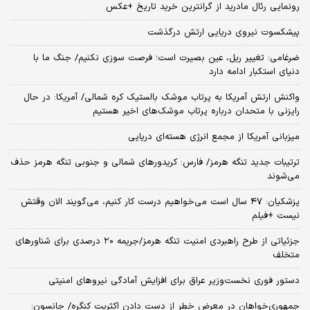
رونمایی رئال مادرید از گرانترین خرید تاریخ +عکس
پیشکسوت نیروی دریایی ارتش درگذشت
ضرغامی: تغییر ریل، عین بصیرت است؛ فرصت سوزی نکنیم/ جنگ ما با
دنیای استکبار ادامه دارد
واکنش ارتش آمریکا به پرتاب موشک بالستیک کره شمالی/ آمریکا: در حال
رایزنی با متحدان درباره پرتاب موشک‌های اخیر هستیم
میزبانی آمریکا از مجمع انرژی هسته‌ای دریایی
ترتیبات جدید تنگه هرمز/ فارس: کریدورهای شمالی و جنوبی تنگه هرمز حذف
می‌شوند
پزشکیان: ۴۷ سال است می‌خواهیم درست کار کنیم، می‌گویند الان وقتش
نیست +فیلم
جزئیاتی از طرح راهبردی امنیت تنگه هرمز/جریمه ۲۰ درصدی برای شناورهای
متخلف
دستور فوری نخست‌وزیر عراق برای افزایش آمادگی نیروهای امنیتی
جمهوری‌خواهان در معرض خطر از دست دادن اکثریت کنگره/ جانسون: