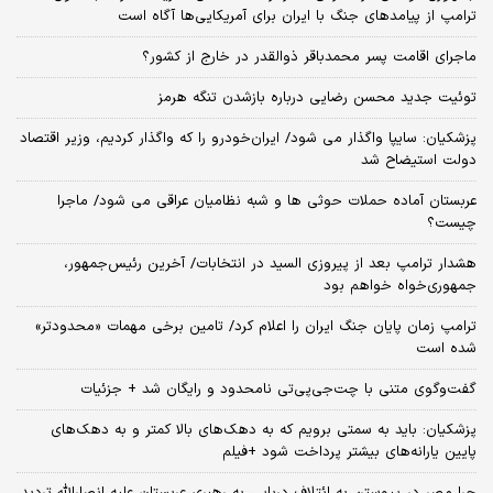
ترامپ از پیامدهای جنگ با ایران برای آمریکایی‌ها آگاه است
ماجرای اقامت پسر محمدباقر ذوالقدر در خارج از کشور؟
توئیت جدید محسن رضایی درباره بازشدن تنگه هرمز
پزشکیان: سایپا واگذار می شود/ ایران‌خودرو را که واگذار کردیم، وزیر اقتصاد
دولت استیضاح شد
عربستان آماده حملات حوثی ها و شبه نظامیان عراقی می شود/ ماجرا
چیست؟
هشدار ترامپ بعد از پیروزی السید در انتخابات/ آخرین رئیس‌جمهور،
جمهوری‌خواه خواهم بود
ترامپ زمان پایان جنگ ایران را اعلام کرد/ تامین برخی مهمات «محدودتر»
شده است
گفت‌وگوی متنی با چت‌جی‌پی‌تی نامحدود و رایگان شد + جزئیات
پزشکیان: باید به سمتی برویم که به دهک‌های بالا کمتر و به دهک‌های
پایین یارانه‌های بیشتر پرداخت شود +فیلم
چرا مصر در پیوستن به ائتلاف دریایی به رهبری عربستان علیه انصارالله تردید