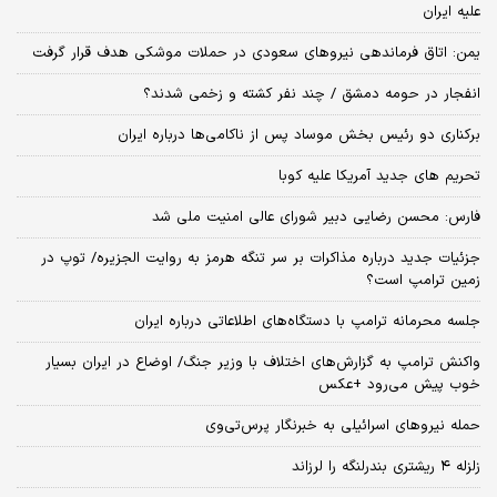
علیه ایران
یمن: اتاق فرماندهی نیروهای سعودی در حملات موشکی هدف قرار گرفت
انفجار در حومه دمشق / چند نفر کشته و زخمی شدند؟
برکناری دو رئیس بخش موساد پس از ناکامی‌ها درباره ایران
تحریم های جدید آمریکا علیه کوبا
فارس: محسن رضایی دبیر شورای عالی امنیت ملی شد
جزئیات جدید درباره مذاکرات بر سر تنگه هرمز به روایت الجزیره/ توپ در
زمین ترامپ است؟
جلسه محرمانه ترامپ با دستگاه‌های اطلاعاتی درباره ایران
واکنش ترامپ به گزارش‌های اختلاف با وزیر جنگ/ اوضاع در ایران بسیار
خوب پیش می‌رود +عکس
حمله نیروهای اسرائیلی به خبرنگار پرس‌تی‌وی
زلزله ۴ ریشتری بندرلنگه را لرزاند