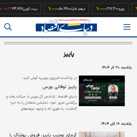
5
۰٫۰۰ %
یورو
217,300
۰٫۰۰ %
درهم امارات
50,991
۰٫۰۰ %
بیت کوین
64,768
%
پاییز
یکشنبه، ۳۰ آذر ۱۴۰۴
در پادکست «تریبون بورس» گوش کنید؛
پاییز توفانی بورس
دنیای اقتصاد: شاخص کل بورس با حرکات رفت و
برگشتی امروز خود، نمابشی متعادل را به اجرا
گذاشت. به طوری که با وجود عرضه‌های
صبحگاهی، تقاضا در میانه معاملات تقویت شد.
در دقایق پایانی که نماگر اصلی از مرز ۳.۹میلیون
یکشنبه، ۱۸ آبان ۱۴۰۴
واحدی عبور کرده بود، عرضه‌ها قدری افزایش یافت
و شاخص از تثبیت در کانال جدید بازماند.
گرمای عجیب پاییز، فروش پوشاک را