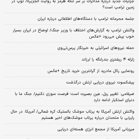
جزئیات جدید درباره مذاکرات بر سر تنگه هرمز به روایت الجزیره/ توپ در
زمین ترامپ است؟
جلسه محرمانه ترامپ با دستگاه‌های اطلاعاتی درباره ایران
واکنش ترامپ به گزارش‌های اختلاف با وزیر جنگ/ اوضاع در ایران بسیار
خوب پیش می‌رود +عکس
حمله نیروهای اسرائیلی به خبرنگار پرس‌تی‌وی
زلزله ۴ ریشتری بندرلنگه را لرزاند
رونمایی رئال مادرید از گرانترین خرید تاریخ +عکس
پیشکسوت نیروی دریایی ارتش درگذشت
ضرغامی: تغییر ریل، عین بصیرت است؛ فرصت سوزی نکنیم/ جنگ ما با
دنیای استکبار ادامه دارد
واکنش ارتش آمریکا به پرتاب موشک بالستیک کره شمالی/ آمریکا: در حال
رایزنی با متحدان درباره پرتاب موشک‌های اخیر هستیم
میزبانی آمریکا از مجمع انرژی هسته‌ای دریایی