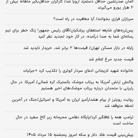
آلمان صدرنشین حداقل دستمزد اروپا شد/ کارگران حداقل‌بگیر ماهانه بیش از
۲ هزار یورو می‌گیرند
سربازان فراری بخوانند/ آیا معافیت در راه است؟
پس‌لرزه‌های شایعه استعفای پزشکیان/آقای رئیس جمهور! زنگ خطر برای تیم
رسانه‌ای شما به صدا درآمده، در کار خود تجدید نظر کنید
زلزله در بازار مسکن تهران/ قیمت‌ها ۲ برابر شد، خریدار ناپدید شد
قیمت جدید مرغ اعلام شد
خانواده شهید لاریجانی ادعای سردار کوثری را تکذیب کرد +جزئیات
واکنش ارتش آمریکا به پرتاب موشک بالستیک کره شمالی/ آمریکا: در حال
رایزنی با متحدان درباره پرتاب موشک‌های اخیر هستیم
روایت رویترز از پیام هشدارآمیز ایران به آمریکا و اسرائیل/جنگ در آخرین
لحظه متوقف شد
ترامپ همه را غافلگیر کرد/پایگاه نظامی محرمانه زیر کاخ سفید در حال
ساخت است
پیش‌بینی قیمت طلا، دلار و سکه امروز پنجشنبه ۱۵ مرداد ۱۴۰۵