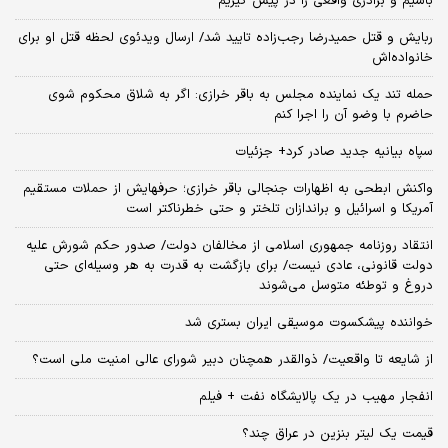
باشیم و برادری واقعی را در پیش گیریم
ربایش و قتل حمیدرضا رجب‌زاده تایید شد/ ارسال ویدئوی لحظه قتل او برای
خانواده‌اش
حمله تند یک نماینده مجلس به باقر خرازی: اگر به شلاق محکوم شوی
حاضرم با وضو آن را اجرا کنم
سپاه بیانیه جدید صادر کرد+ جزئیات
واکنش ابطحی به اظهارات جنجالی باقر خرازی؛ حرفهایش از حملات مستقیم
آمریکا و اسرائیل و براندازان تلختر و حتی خطرناکتر است
انتقاد روزنامه جمهوری اسلامی از مخالفان دولت/ صدور حکم شورش علیه
دولت قانونی، عادی نیست/ برای بازگشت به قدرت به هر وسیله‌ای حتی
دروغ و توطئه متوسل می‌شوند
خواننده پیشکسوت موسیقی ایران بستری شد
از شایعه تا واقعیت/ ذوالقدر همچنان دبیر شورای ‌عالی امنیت ملی است؟
انفجار مهیب در یک پالایشگاه نفت + فیلم
قیمت یک لیتر بنزین در عراق چند؟