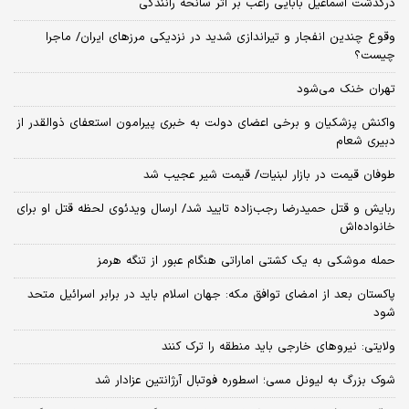
درگذشت اسماعیل بابایی راغب بر اثر سانحه رانندگی
وقوع چندین انفجار و تیراندازی شدید در نزدیکی مرز‌های ایران/ ماجرا
چیست؟
تهران خنک می‌شود
واکنش پزشکیان و برخی اعضای دولت به خبری پیرامون استعفای ذوالقدر از
دبیری شعام
طوفان قیمت در بازار لبنیات/ قیمت شیر عجیب شد
ربایش و قتل حمیدرضا رجب‌زاده تایید شد/ ارسال ویدئوی لحظه قتل او برای
خانواده‌اش
حمله موشکی به یک کشتی اماراتی هنگام عبور از تنگه هرمز
پاکستان بعد از امضای توافق مکه: جهان اسلام باید در برابر اسرائیل متحد
شود
ولایتی: نیروهای خارجی باید منطقه را ترک کنند
شوک بزرگ به لیونل مسی؛ اسطوره فوتبال آرژانتین عزادار شد