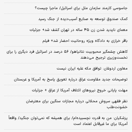
جاسوسی کارمند سازمان ملل برای اسرائیل/ ماجرا چیست؟
کمک صندوق توسعه به صنایع آسیب‌دیده از جنگ رسید
معمای ناپدید شدن زن ۴۵ ساله در تهران کشف شد+ جزئیات
باقر خرازی به دادگاه ویژه روحانیت احضار شد+ فیلم
کاهش چشمگیر محبوبیت نتانیاهو/ ۵۶ درصد در اسرائیل فرد دیگری را برای
نخست‌وزیری ترجیح می‌دهند
معاون اردوغان: توافق مکه علیه ایران نیست
توضیحات جدید مقاومت عراق درباره تعویق پاسخ به آمریکا و عربستان
مهلت پایانی خروج نیروهای ائتلاف آمریکا از عراق + جزئیات
نظر فقهی سروش محلاتی درباره مجازات سنگین برای معترضان
خشونت‌طلب
پزشکیان: من به قدرت نچسبیده‌ام/ برای همیشه که نمی‌توان جنگید/ واقعاً
آمریکا برای ما غیرقابل اعتماد است