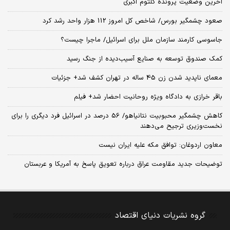
آخرین وضعیت پرونده کلثوم اکبری
صعود چشمگیر بورس/ شاخص کل امروز 112 هزار واحد رشد کرد
جاسوسی کارمند سازمان ملل برای اسرائیل/ ماجرا چیست؟
کمک صندوق توسعه به صنایع آسیب‌دیده از جنگ رسید
معمای ناپدید شدن زن 45 ساله در تهران کشف شد+ جزئیات
باقر خرازی به دادگاه ویژه روحانیت احضار شد+ فیلم
کاهش چشمگیر محبوبیت نتانیاهو/ 56 درصد در اسرائیل فرد دیگری را برای
نخست‌وزیری ترجیح می‌دهند
معاون اردوغان: توافق مکه علیه ایران نیست
توضیحات جدید مقاومت عراق درباره تعویق پاسخ به آمریکا و عربستان
گروه نشریات دنیای اقتصاد