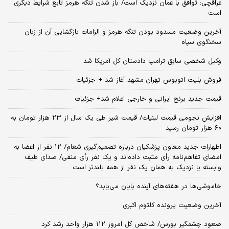
عراقچی: توافق با عمان نزدیک است/ باز شدن تنگه هرمز تابع شرایط دیگری
است
آخرین وضعیت مسدود بودن تنگه هرمز و الزامات بازگشایی آن از زبان
سخنگوی سپاه
وکیل شخصی سابق ترامپ دادستان کل آمریکا شد
فروش بلیت اتوبوس تهران-مشهد آغاز شد + جزئیات
قیمت جدید برنج ایرانی و خارجی اعلام شد+ جزئیات
افزایش نجومی قیمت لبنیات/ قیمت شیر طی یک سال از ۲۳ هزار تومان به
۶۰ هزار تومان رسید
اظهارات جدید معاون پزشکیان درباره تصمیم‌گیری شعام/ ۱۲ نفر از اعضا به
امضای تفاهم‌نامه رأی مثبت داده‌اند و یک نفر رأی منفی/ صدای طیف
وابسته یا نزدیک به همان یک نفر از همه بلندتر است
خاموشی‌ها در هفته‌های آینده پایان می‌یابد؟
آخرین وضعیت پرونده کلثوم اکبری
صعود چشمگیر بورس/ شاخص کل امروز ۱۱۲ هزار واحد رشد کرد