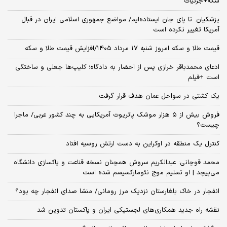
سکه+جزئیات
پزشکیان: تا پای جان ایستاده‌ایم/ مواضع جمهوری اسلامی ایران در قبال
آمریکا تغییر نکرده است
قیمت طلا و سکه امروز شنبه ۱۷ مرداد ۱۴۰۵/افزایش قیمت طلا و سکه
ادعای محمدباقر خرازی پس از احضار به دادگاه؛ کلیپ‌ها جعلی و ساختگی
است +فیلم
یک کشتی در سواحل عمان هدف قرار گرفت
فروش بیش از ۵ هزار موشک پاتریوت آمریکایی به چند کشور عربی/ ماجرا
چیست؟
کنترل یک منطقه در اوکراین به دست ارتش روسیه افتاد
محمد قوچانی: عبدالکریم سروش همچنان نسخه قناعت و پاکسازی دانشگاه
می‌پیچد | او تسلیم موج نئومارکسیسم شده است
انفجار در خاک بلغارستان نزدیک مرز رومانی/ منشا صدای انفجار چه بود؟
نقشه راه جدید همکاری‌های لجستیکی ایران و پاکستان تدوین شد