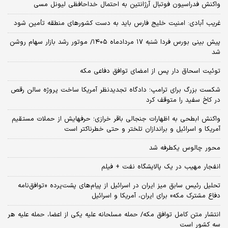
واکنش فدراسیون فوتبال آرژانتین به احتمال خداحافظی لیونل مسی
غریب آبادی: امنیت خلیج فارس باید به دست کشورهای منطقه تأمین شود
پیش بینی بورس فردا شنبه ۱۷ مردادماه ۱۴۰۵/ موتور رشد بازار سهام روشن
شد
توئیت اسحاق دار پس از امضای توافق دفاعی مکه
شکست بزرگ برای ترامپ؛ دادگاه تجدیدنظر آمریکا ساخت پروژه سالن رقص
در کاخ سفید را متوقف کرد
واکنش ابطحی به اظهارات جنجالی باقر خرازی؛ حرفهایش از حملات مستقیم
آمریکا و اسرائیل و براندازان تلختر و حتی خطرناکتر است
محور چالوس یکطرفه شد
انفجار مهیب در یک پالایشگاه نفت + فیلم
تحلیل رئیس سابق میز ایران در اسرائیل از پیام‌های پشت‌پرده «توافق‌نامه
دفاع مشترک مکه» برای ایران، آمریکا و اسرائیل
انتشار متن کامل توافق مکه/ حمله مسلحانه علیه یکی از اعضا، حمله علیه هر
سه کشور است