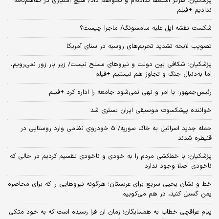
پزشکیان: هرگز استعفا نداده‌ام و نخواهم داد/ هیچ امتیازی در تفاهم‌نامه
ندادیم +فیلم
شکست نقشه اپل علیه سامسونگ/ ماجرا چیست؟
تصویب لایحه تشدید تحریم‌های روسیه در سنای آمریکا
پزشکیان: شکافی بین دولت و نیروهای مسلح نیست/ زیر بار زور نمی‌رویم،
اما به‌دنبال جنگ و تجاوز هم نیستیم +فیلم
رئیس‌جمهور: با امر و نهی نمی‌شود جامعه را اداره کرد +فیلم
خواننده پیشکسوت موسیقی ایران بستری شد
حمله جدید اسرائیل به خاک سوریه/ 5 خودروی نظامی وارد روستایی در
قنیطره شدند
پزشکیان: با خط‌کشی مردم را به خودی و ناخودی تقسیم کردیم در حالی که
ناخودی اصلا وجود ندارد
خط و نشان یحیی سریع برای عربستان؛ هرگونه نیروهایی را که برای محاصره
یمن گسیل کنید، در هم می‌کوبیم
پیام عراقچی خطاب به همسایگان؛ زمان آن فرا رسیده است که به خود متکی