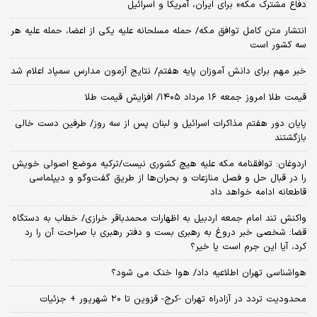
دفاع مشترک مکه» برای ایران، آمریکا و اسرائیل
انتشار متن کامل توافق مکه/ حمله مسلحانه علیه یکی از اعضا، حمله علیه هر
سه کشور است
خبر مهم برای دانش آموزان پایه هفتم/ نتایج آزمون مدارس سمپاد اعلام شد
قیمت طلا امروز جمعه ۱۶ مرداد ۱۴۰۵/ افزایش قیمت طلا
پایان دور هفتم مذاکرات اسرائیل و لبنان پس از سه روز/ طرفین دست خالی
بازگشتند
اردوغان: توافقنامه مکه علیه هیچ کشوری نیست/ترکیه موضع اصولی خویش
را در قبال حل و فصل منازعات و بحران‌ها از طریق گفت‌وگو و دیپلماسی
قاطعانه ادامه خواهد داد
واکنش تند امام جمعه اردبیل به اظهارات محمدباقر خرازی/ خطاب به دستگاه
قضا: شخصی خبر دروغ به رهبری بست و دفتر رهبری با صراحت آن را رد
کرد، آیا این جرم است یا خیر؟
هواشناسی تهران اطلاعیه داد/ هوا خنک می شود؟
محدودیت تردد در آزادراه تهران -کرج- قزوین تا ۲۰ شهریور + جزئیات