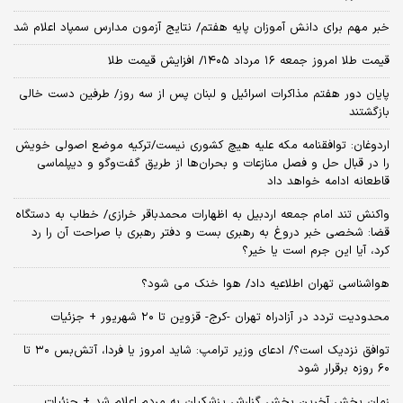
خبر مهم برای دانش آموزان پایه هفتم/ نتایج آزمون مدارس سمپاد اعلام شد
قیمت طلا امروز جمعه ۱۶ مرداد ۱۴۰۵/ افزایش قیمت طلا
پایان دور هفتم مذاکرات اسرائیل و لبنان پس از سه روز/ طرفین دست خالی
بازگشتند
اردوغان: توافقنامه مکه علیه هیچ کشوری نیست/ترکیه موضع اصولی خویش
را در قبال حل و فصل منازعات و بحران‌ها از طریق گفت‌وگو و دیپلماسی
قاطعانه ادامه خواهد داد
واکنش تند امام جمعه اردبیل به اظهارات محمدباقر خرازی/ خطاب به دستگاه
قضا: شخصی خبر دروغ به رهبری بست و دفتر رهبری با صراحت آن را رد
کرد، آیا این جرم است یا خیر؟
هواشناسی تهران اطلاعیه داد/ هوا خنک می شود؟
محدودیت تردد در آزادراه تهران -کرج- قزوین تا ۲۰ شهریور + جزئیات
توافق نزدیک است؟/ ادعای وزیر ترامپ: شاید امروز یا فردا، آتش‌بس ۳۰ تا
۶۰ روزه برقرار شود
زمان پخش آخرین بخش گزارش پزشکیان به مردم اعلام شد + جزئیات