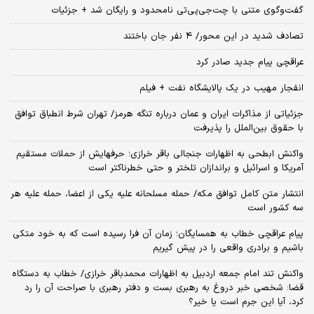
گفت‌وگوی متنی با چت‌جی‌پی‌تی نامحدود و رایگان شد + جزئیات
تصادف شدید در این محور/ ۴ نفر جان باختند
عراقچی پیام جدید صادر کرد
انفجار مهیب در یک پالایشگاه نفت + فیلم
جزئیاتی از مذاکرات ایران و عمان درباره تنگه هرمز/ تهران شرط انطباق توافق
با حقوق بین‌الملل را پذیرفت
واکنش ابطحی به اظهارات جنجالی باقر خرازی؛ حرفهایش از حملات مستقیم
آمریکا و اسرائیل و براندازان تلختر و حتی خطرناکتر است
انتشار متن کامل توافق مکه/ حمله مسلحانه علیه یکی از اعضا، حمله علیه هر
سه کشور است
پیام عراقچی خطاب به همسایگان؛ زمان آن فرا رسیده است که به خود متکی
باشیم و برادری واقعی را در پیش گیریم
واکنش تند امام جمعه اردبیل به اظهارات محمدباقر خرازی/ خطاب به دستگاه
قضا: شخصی خبر دروغ به رهبری بست و دفتر رهبری با صراحت آن را رد
کرد، آیا این جرم است یا خیر؟