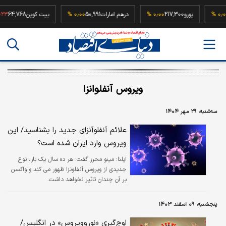
52,
۰٫۰۰ %
یورو
217,300
۰٫۰۰ %
درهم امارات
50,991
۰٫۰۰ %
بیت کوین
4,768
ویروس آنفلوانزا
سه‌شنبه، ۲۹ مهر ۱۴۰۴
علائم آنفلوآنزای جدید را بشناسید/ این
ویروس وارد ایران شده است؟
ایلنا:
​مینو محرز گفت: هر ده سال یک بار، نوع
جدیدی از ویروس آنفلونزا ظهور می کند و واکسن
بر آن چندان تاثیر نخواهد داشت.
پنجشنبه، ۰۹ اسفند ۱۴۰۳
اوج‌گیری «نوروویروس» در انگلیس/