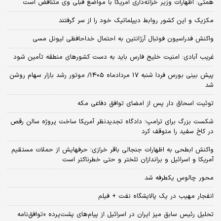
همتی: اظهارات وزیر خزانه‌داری آمریکا با مواضع قبلی وی متناقض است
مکزیک و این کشور روابط دیپلماتیک خود را از سر گرفتند
واکنش فدراسیون فوتبال آرژانتین به احتمال خداحافظی لیونل مسی
غریب آبادی: امنیت خلیج فارس باید به دست کشورهای منطقه تأمین شود
پیش بینی بورس فردا شنبه 17 مردادماه 1405/ موتور رشد بازار سهام روشن
شد
توئیت اسحاق دار پس از امضای توافق دفاعی مکه
شکست بزرگ برای ترامپ؛ دادگاه تجدیدنظر آمریکا ساخت پروژه سالن رقص
در کاخ سفید را متوقف کرد
واکنش ابطحی به اظهارات جنجالی باقر خرازی؛ حرفهایش از حملات مستقیم
آمریکا و اسرائیل و براندازان تلختر و حتی خطرناکتر است
محور چالوس یکطرفه شد
انفجار مهیب در یک پالایشگاه نفت + فیلم
تحلیل رئیس سابق میز ایران در اسرائیل از پیام‌های پشت‌پرده «توافق‌نامه