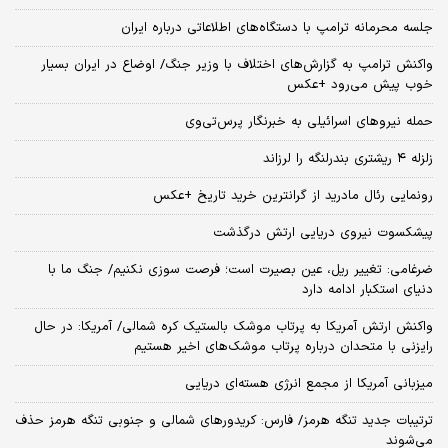
جلسه محرمانه ترامپ با دستگاه‌های اطلاعاتی درباره ایران
واکنش ترامپ به گزارش‌های اختلاف با وزیر جنگ/ اوضاع در ایران بسیار
خوب پیش می‌رود +عکس
حمله نیروهای اسرائیلی به خبرنگار پرس‌تی‌وی
زلزله ۴ ریشتری بندرلنگه را لرزاند
رونمایی رئال مادرید از گرانترین خرید تاریخ +عکس
پیشکسوت نیروی دریایی ارتش درگذشت
ضرغامی: تغییر ریل، عین بصیرت است؛ فرصت سوزی نکنیم/ جنگ ما با
دنیای استکبار ادامه دارد
واکنش ارتش آمریکا به پرتاب موشک بالستیک کره شمالی/ آمریکا: در حال
رایزنی با متحدان درباره پرتاب موشک‌های اخیر هستیم
میزبانی آمریکا از مجمع انرژی هسته‌ای دریایی
ترتیبات جدید تنگه هرمز/ فارس: کریدورهای شمالی و جنوبی تنگه هرمز حذف
می‌شوند