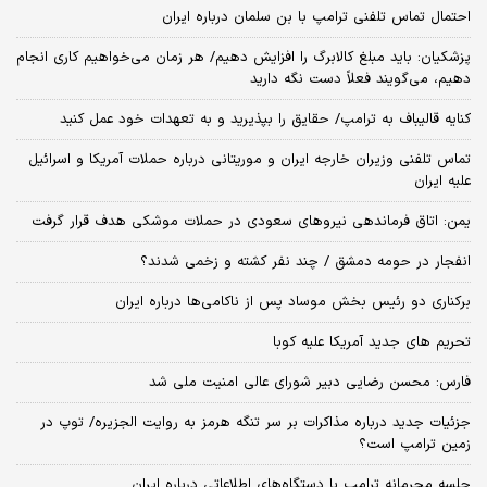
احتمال تماس تلفنی ترامپ با بن سلمان درباره ایران
پزشکیان: باید مبلغ کالابرگ را افزایش دهیم/ هر زمان می‌خواهیم کاری انجام
دهیم، می‌گویند فعلاً دست نگه دارید
کنایه قالیباف به ترامپ/ حقایق را بپذیرید و به تعهدات خود عمل کنید
تماس تلفنی وزیران خارجه ایران و موریتانی درباره حملات آمریکا و اسرائیل
علیه ایران
یمن: اتاق فرماندهی نیروهای سعودی در حملات موشکی هدف قرار گرفت
انفجار در حومه دمشق / چند نفر کشته و زخمی شدند؟
برکناری دو رئیس بخش موساد پس از ناکامی‌ها درباره ایران
تحریم های جدید آمریکا علیه کوبا
فارس: محسن رضایی دبیر شورای عالی امنیت ملی شد
جزئیات جدید درباره مذاکرات بر سر تنگه هرمز به روایت الجزیره/ توپ در
زمین ترامپ است؟
جلسه محرمانه ترامپ با دستگاه‌های اطلاعاتی درباره ایران