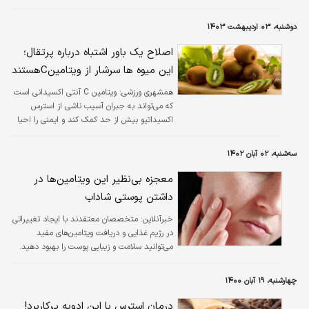
افزایش تولید کلاژن و محافظت از پوست در برابر
آسیب های محیطی کمک کند. سرم ویتامین سی
دوشنبه، ۰۳ اردیبهشت ۱۴۰۳
یک راه عالی برای افزودن این ماده مغذی ضروری به
روتین مراقبت از پوست شما است.
اصلاح یک باور اشتباه درباره پرتقال؛
این میوه ها سرشار از ویتامینCهستند
همشهری ورزشی:
ویتامین C آنتی اکسیدانی است
که می‌تواند به جبران آسیب ناشی از استرس
اکسیداتیو بیش از حد کمک کند و ایمنی را احیا
کند. در حالی که عموما تصور می‌شود پرتقال حاوی
بیشترین میزان ویتامین C در میان میوه‌ها را دارد
سه‌شنبه، ۰۲ آبان ۱۴۰۲
معجزه بی‌نظیر این ویتامین‌ها در
داشتن پوستی شاداب
خبرآنلاین:
متخصصان معتقدند با ایجاد تغییراتی
در رژیم غذایی و دریافت ویتامین‌های مفید
می‌توانید سلامت و زیبایی پوست را بهبود دهید.
چهارشنبه، ۱۹ آبان ۱۴۰۰
درمان استرس با این ادویه پرکاربرد!