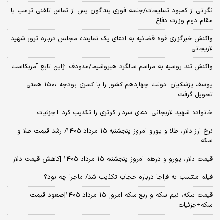
نگرانی از کمبود تسلیحات/جلسه فوری پنتاگون پس از تماس تلفنی ترامپ با
مقام دوم وزارت دفاع
واکنش خبرگزاری قوه قضائیه به ادعای یک نماینده مجلس درباره ترور شهید
لاریجانی
واکنش تند روسیه به مراسم سالگرد هیروشیما/مدودف: ژاپن تابع آمریکاست
یوسف پزشکیان: دولت چهاردهم کشور را با کسری بودجه ۱۵۰۰ همتی
تحویل گرفت
خانواده شهید لاریجانی ادعای سردار کوثری را تکذیب کرد +جزئیات
نرخ ارز دلار، طلا و یورو امروز پنجشنبه ۱۵ مرداد ۱۴۰۵/ رشد قیمت طلا و
سکه
قیمت دلار، یورو و درهم امروز پنجشنبه ۱۵ مرداد ۱۴۰۵ |کاهش قیمت دلار
فیلم منتسب به فراجا درباره حجاب تکذیب شد/ ماجرا چه بود؟
قیمت سکه، نیم سکه و ربع سکه امروز ۱۵ مرداد ۱۴۰۵|صعود قیمت
سکه+جزئیات