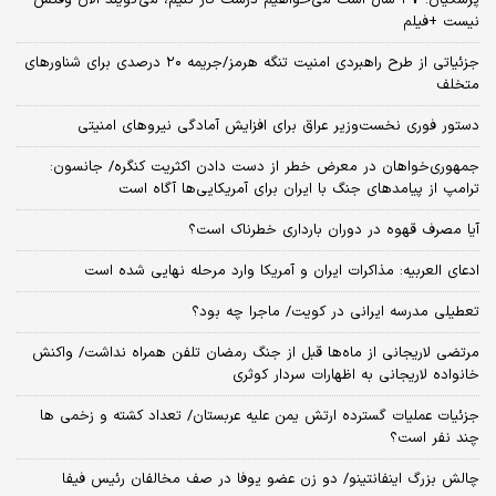
نیست +فیلم
جزئیاتی از طرح راهبردی امنیت تنگه هرمز/جریمه ۲۰ درصدی برای شناورهای
متخلف
دستور فوری نخست‌وزیر عراق برای افزایش آمادگی نیروهای امنیتی
جمهوری‌خواهان در معرض خطر از دست دادن اکثریت کنگره/ جانسون:
ترامپ از پیامدهای جنگ با ایران برای آمریکایی‌ها آگاه است
آیا مصرف قهوه در دوران بارداری خطرناک است؟
ادعای العربیه: مذاکرات ایران و آمریکا وارد مرحله نهایی شده است
تعطیلی مدرسه ایرانی در کویت/ ماجرا چه بود؟
مرتضی لاریجانی از ماه‌ها قبل از جنگ رمضان تلفن همراه نداشت/ واکنش
خانواده لاریجانی به اظهارات سردار کوثری
جزئیات عملیات گسترده ارتش یمن علیه عربستان/ تعداد کشته و زخمی ها
چند نفر است؟
چالش بزرگ اینفانتینو/ دو زن عضو یوفا در صف مخالفان رئیس فیفا