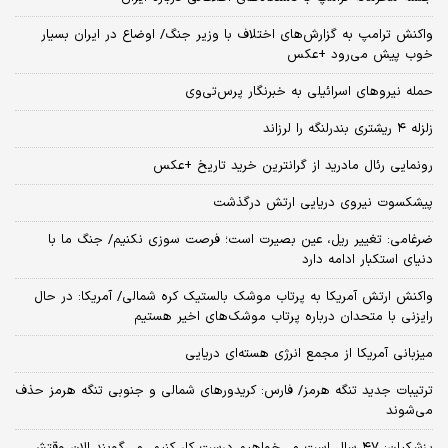
واکنش ترامپ به گزارش‌های اختلاف با وزیر جنگ/ اوضاع در ایران بسیار
خوب پیش می‌رود +عکس
حمله نیروهای اسرائیلی به خبرنگار پرس‌تی‌وی
زلزله ۴ ریشتری بندرلنگه را لرزاند
رونمایی رئال مادرید از گرانترین خرید تاریخ +عکس
پیشکسوت نیروی دریایی ارتش درگذشت
ضرغامی: تغییر ریل، عین بصیرت است؛ فرصت سوزی نکنیم/ جنگ ما با
دنیای استکبار ادامه دارد
واکنش ارتش آمریکا به پرتاب موشک بالستیک کره شمالی/ آمریکا: در حال
رایزنی با متحدان درباره پرتاب موشک‌های اخیر هستیم
میزبانی آمریکا از مجمع انرژی هسته‌ای دریایی
ترتیبات جدید تنگه هرمز/ فارس: کریدورهای شمالی و جنوبی تنگه هرمز حذف
می‌شوند
پزشکیان: ۴۷ سال است می‌خواهیم درست کار کنیم، می‌گویند الان وقتش