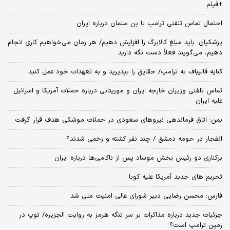
+فیلم
احتمال تماس تلفنی ترامپ با بن سلمان درباره ایران
پزشکیان: باید مبلغ کالابرگ را افزایش دهیم/ هر زمان می‌خواهیم کاری انجام
دهیم، می‌گویند فعلاً دست نگه دارید
کنایه قالیباف به ترامپ/ حقایق را بپذیرید و به تعهدات خود عمل کنید
تماس تلفنی وزیران خارجه ایران و موریتانی درباره حملات آمریکا و اسرائیل
علیه ایران
یمن: اتاق فرماندهی نیروهای سعودی در حملات موشکی هدف قرار گرفت
انفجار در حومه دمشق / چند نفر کشته و زخمی شدند؟
برکناری دو رئیس بخش موساد پس از ناکامی‌ها درباره ایران
تحریم های جدید آمریکا علیه کوبا
فارس: محسن رضایی دبیر شورای عالی امنیت ملی شد
جزئیات جدید درباره مذاکرات بر سر تنگه هرمز به روایت الجزیره/ توپ در
زمین ترامپ است؟