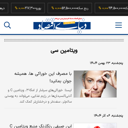
یم سکه
94,500,000
۰٫۰۰ %
ربع سکه
52,500,000
۰٫۰۰ %
یورو
217,300
۰٫۰۰ %
ویتامین سی
پنجشنبه، ۲۳ بهمن ۱۴۰۴
با مصرف این خوراکی ها، همیشه
جوان بمانید!
ایسنا:
خوراکی‌های سرشار از امگا-۳، ویتامین C و
آنتی‌اکسیدان‌ها در رژیم غذایی، می‌تواند به پوستی
سالم‌تر، سفت‌تر و درخشان‌تر کمک کند.
پنجشنبه، ۰۶ آذر ۱۴۰۴
این صیفی رنگارنگ منبع ویتامین C