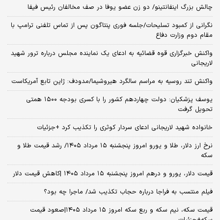
چالش بزرگ اینفانتینو/ دو زن عضو یوفا در صف مخالفان رئیس فیفا
نگرانی از کمبود تسلیحات/جلسه فوری پنتاگون پس از تماس تلفنی ترامپ با
مقام دوم وزارت دفاع
واکنش خبرگزاری قوه قضائیه به ادعای یک نماینده مجلس درباره ترور شهید
لاریجانی
واکنش تند روسیه به مراسم سالگرد هیروشیما/مدودف: ژاپن تابع آمریکاست
یوسف پزشکیان: دولت چهاردهم کشور را با کسری بودجه ۱۵۰۰ همتی
تحویل گرفت
خانواده شهید لاریجانی ادعای سردار کوثری را تکذیب کرد +جزئیات
نرخ ارز دلار، طلا و یورو امروز پنجشنبه ۱۵ مرداد ۱۴۰۵/ رشد قیمت طلا و
سکه
قیمت دلار، یورو و درهم امروز پنجشنبه ۱۵ مرداد ۱۴۰۵ |کاهش قیمت دلار
فیلم منتسب به فراجا درباره حجاب تکذیب شد/ ماجرا چه بود؟
قیمت سکه، نیم سکه و ربع سکه امروز ۱۵ مرداد ۱۴۰۵|صعود قیمت
سکه+جزئیات