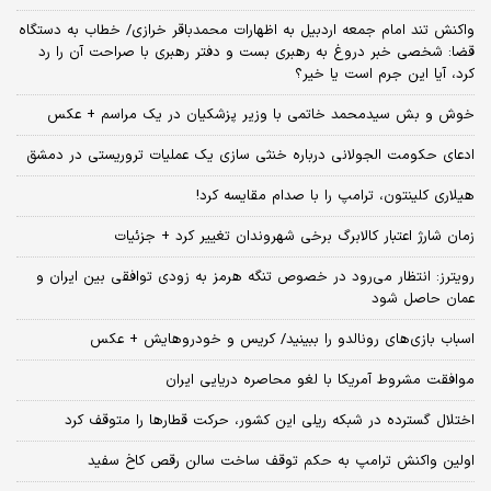
واکنش تند امام جمعه اردبیل به اظهارات محمدباقر خرازی/ خطاب به دستگاه
قضا: شخصی خبر دروغ به رهبری بست و دفتر رهبری با صراحت آن را رد
کرد، آیا این جرم است یا خیر؟
خوش و بش سیدمحمد خاتمی با وزیر پزشکیان در یک مراسم + عکس
ادعای حکومت الجولانی درباره خنثی سازی یک عملیات تروریستی در دمشق
هیلاری کلینتون، ترامپ را با صدام مقایسه کرد!
زمان شارژ اعتبار کالابرگ برخی شهروندان تغییر کرد + جزئیات
رویترز: انتظار می‌رود در خصوص تنگه هرمز به زودی توافقی بین ایران و
عمان حاصل شود
اسباب‌ بازی‌های رونالدو را ببینید/ کریس و خودروهایش + عکس
موافقت مشروط آمریکا با لغو محاصره دریایی ایران
اختلال گسترده در شبکه ریلی این کشور، حرکت قطارها را متوقف کرد
اولین واکنش ترامپ به حکم توقف ساخت سالن رقص کاخ سفید