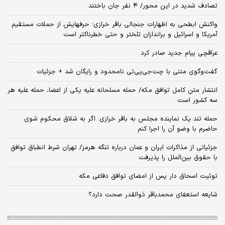
تصادف شدید در این محور/ ۴ نفر جان باختند
واکنش ابطحی به اظهارات جنجالی باقر خرازی؛ حرفهایش از حملات مستقیم
آمریکا و اسرائیل و براندازان تلختر و حتی خطرناکتر است
عراقچی پیام جدید صادر کرد
گفت‌وگوی متنی با چت‌جی‌پی‌تی نامحدود و رایگان شد + جزئیات
انتشار متن کامل توافق مکه/ حمله مسلحانه علیه یکی از اعضا، حمله علیه هر
سه کشور است
حمله تند یک نماینده مجلس به باقر خرازی: اگر به شلاق محکوم شوی
حاضرم با وضو آن را اجرا کنم
جزئیاتی از مذاکرات ایران و عمان درباره تنگه هرمز/ تهران شرط انطباق توافق
با حقوق بین‌الملل را پذیرفت
توئیت اسحاق دار پس از امضای توافق دفاعی مکه
شایعه استعفای محمدباقر ذوالقدر صحت دارد؟