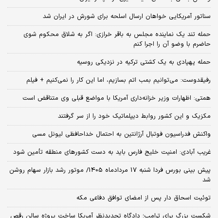
سناتور آمریکایی خواهان ارسال اسلحه برای شورش در ایران شد
حمله تند یک نماینده مجلس به باقر خرازی: اگر به شلاق محکوم شوی
حاضرم با وضو آن را اجرا کنم
حمله پهپادی به یک کشتی ترکیه در نزدیکی روسیه
رفیقدوست: می‌توانیم بمب اتم بسازیم، اما این کار را نمی‌کنیم + فیلم
همتی: اظهارات وزیر خزانه‌داری آمریکا با مواضع قبلی وی متناقض است
مکزیک و این کشور روابط دیپلماتیک خود را از سر گرفتند
واکنش فدراسیون فوتبال آرژانتین به احتمال خداحافظی لیونل مسی
غریب آبادی: امنیت خلیج فارس باید به دست کشورهای منطقه تأمین شود
پیش بینی بورس فردا شنبه 17 مردادماه 1405/ موتور رشد بازار سهام روشن
شد
توئیت اسحاق دار پس از امضای توافق دفاعی مکه
شکست بزرگ برای ترامپ؛ دادگاه تجدیدنظر آمریکا ساخت پروژه سالن رقص