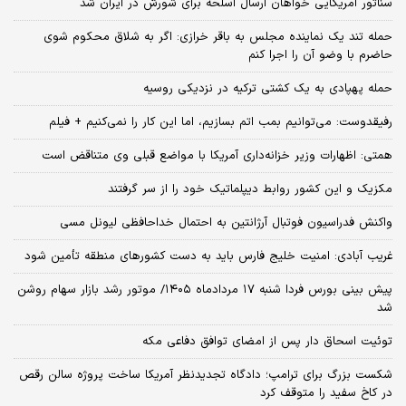
سناتور آمریکایی خواهان ارسال اسلحه برای شورش در ایران شد
حمله تند یک نماینده مجلس به باقر خرازی: اگر به شلاق محکوم شوی
حاضرم با وضو آن را اجرا کنم
حمله پهپادی به یک کشتی ترکیه در نزدیکی روسیه
رفیقدوست: می‌توانیم بمب اتم بسازیم، اما این کار را نمی‌کنیم + فیلم
همتی: اظهارات وزیر خزانه‌داری آمریکا با مواضع قبلی وی متناقض است
مکزیک و این کشور روابط دیپلماتیک خود را از سر گرفتند
واکنش فدراسیون فوتبال آرژانتین به احتمال خداحافظی لیونل مسی
غریب آبادی: امنیت خلیج فارس باید به دست کشورهای منطقه تأمین شود
پیش بینی بورس فردا شنبه ۱۷ مردادماه ۱۴۰۵/ موتور رشد بازار سهام روشن
شد
توئیت اسحاق دار پس از امضای توافق دفاعی مکه
شکست بزرگ برای ترامپ؛ دادگاه تجدیدنظر آمریکا ساخت پروژه سالن رقص
در کاخ سفید را متوقف کرد