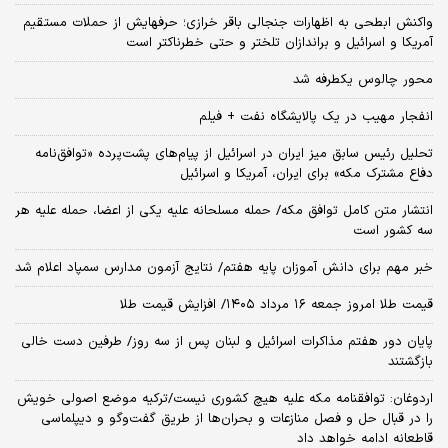
واکنش ابطحی به اظهارات جنجالی باقر خرازی؛ حرفهایش از حملات مستقیم
آمریکا و اسرائیل و براندازان تلختر و حتی خطرناکتر است
محور چالوس یکطرفه شد
انفجار مهیب در یک پالایشگاه نفت + فیلم
تحلیل رئیس سابق میز ایران در اسرائیل از پیام‌های پشت‌پرده «توافق‌نامه
دفاع مشترک مکه» برای ایران، آمریکا و اسرائیل
انتشار متن کامل توافق مکه/ حمله مسلحانه علیه یکی از اعضا، حمله علیه هر
سه کشور است
خبر مهم برای دانش آموزان پایه هفتم/ نتایج آزمون مدارس سمپاد اعلام شد
قیمت طلا امروز جمعه ۱۶ مرداد ۱۴۰۵/ افزایش قیمت طلا
پایان دور هفتم مذاکرات اسرائیل و لبنان پس از سه روز/ طرفین دست خالی
بازگشتند
اردوغان: توافقنامه مکه علیه هیچ کشوری نیست/ترکیه موضع اصولی خویش
را در قبال حل و فصل منازعات و بحران‌ها از طریق گفت‌وگو و دیپلماسی
قاطعانه ادامه خواهد داد