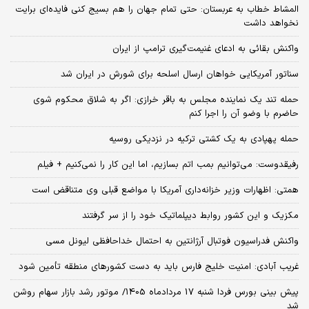
المشاط خطاب به عربستان: حتی تمام جهان را هم بسیج کنی فایده‌ای برایت
نخواهد داشت
واکنش بقائی به ادعای غنیمت‌گیری ترامپ از ایران
سناتور آمریکایی خواهان ارسال اسلحه برای شورش در ایران شد
حمله تند یک نماینده مجلس به باقر خرازی: اگر به شلاق محکوم شوی
حاضرم با وضو آن را اجرا کنم
حمله پهپادی به یک کشتی ترکیه در نزدیکی روسیه
رفیقدوست: می‌توانیم بمب اتم بسازیم، اما این کار را نمی‌کنیم + فیلم
همتی: اظهارات وزیر خزانه‌داری آمریکا با مواضع قبلی وی متناقض است
مکزیک و این کشور روابط دیپلماتیک خود را از سر گرفتند
واکنش فدراسیون فوتبال آرژانتین به احتمال خداحافظی لیونل مسی
غریب آبادی: امنیت خلیج فارس باید به دست کشورهای منطقه تأمین شود
پیش بینی بورس فردا شنبه 17 مردادماه 1405/ موتور رشد بازار سهام روشن
شد