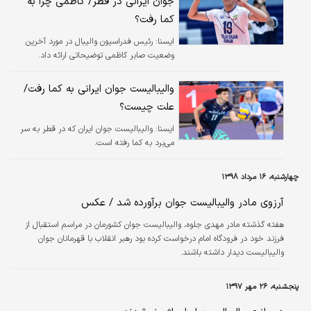
جوان ایرانی در قطر/ کاظمی چرا به
کما رفت؟
ايسنا:
رئیس فدراسیون والیبال در مورد آخرین
وضعیت صابر کاظمی توضیحاتی ارائه داد.
والیبالیست جوان ایرانی به کما رفت/
علت چیست؟
ايسنا:
والیبالیست جوان ایران که در قطر به سر
می‌برد به کما رفته است.
چهارشنبه، ۱۶ مرداد ۱۳۹۸
آرزوی مادر والیبالیست جوان برآورده شد / عکس
هفته گذشته مادر مهدی جلوه، والیبالیست جوان کشورمان در مراسم استقبال از
فرزند خود در فرودگاه امام درخواست کرده بود رهبر انقلاب با قهرمانان جوان
والیبالیست دیدار داشته باشند.
پنجشنبه، ۲۶ مهر ۱۳۹۷