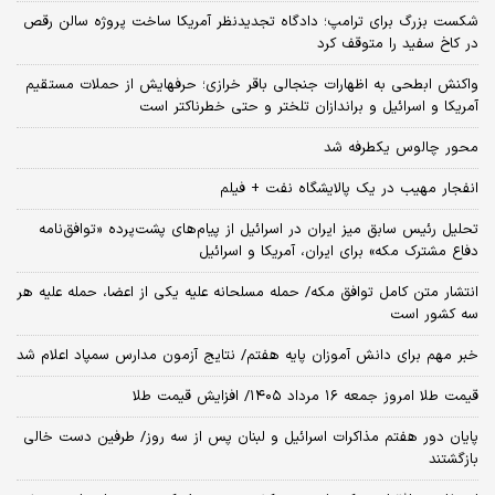
شکست بزرگ برای ترامپ؛ دادگاه تجدیدنظر آمریکا ساخت پروژه سالن رقص
در کاخ سفید را متوقف کرد
واکنش ابطحی به اظهارات جنجالی باقر خرازی؛ حرفهایش از حملات مستقیم
آمریکا و اسرائیل و براندازان تلختر و حتی خطرناکتر است
محور چالوس یکطرفه شد
انفجار مهیب در یک پالایشگاه نفت + فیلم
تحلیل رئیس سابق میز ایران در اسرائیل از پیام‌های پشت‌پرده «توافق‌نامه
دفاع مشترک مکه» برای ایران، آمریکا و اسرائیل
انتشار متن کامل توافق مکه/ حمله مسلحانه علیه یکی از اعضا، حمله علیه هر
سه کشور است
خبر مهم برای دانش آموزان پایه هفتم/ نتایج آزمون مدارس سمپاد اعلام شد
قیمت طلا امروز جمعه ۱۶ مرداد ۱۴۰۵/ افزایش قیمت طلا
پایان دور هفتم مذاکرات اسرائیل و لبنان پس از سه روز/ طرفین دست خالی
بازگشتند