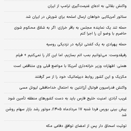
واکنش بقائی به ادعای غنیمت‌گیری ترامپ از ایران
سناتور آمریکایی خواهان ارسال اسلحه برای شورش در ایران شد
حمله تند یک نماینده مجلس به باقر خرازی: اگر به شلاق محکوم شوی
حاضرم با وضو آن را اجرا کنم
حمله پهپادی به یک کشتی ترکیه در نزدیکی روسیه
رفیقدوست: می‌توانیم بمب اتم بسازیم، اما این کار را نمی‌کنیم + فیلم
همتی: اظهارات وزیر خزانه‌داری آمریکا با مواضع قبلی وی متناقض است
مکزیک و این کشور روابط دیپلماتیک خود را از سر گرفتند
واکنش فدراسیون فوتبال آرژانتین به احتمال خداحافظی لیونل مسی
غریب آبادی: امنیت خلیج فارس باید به دست کشورهای منطقه تأمین شود
پیش بینی بورس فردا شنبه ۱۷ مردادماه ۱۴۰۵/ موتور رشد بازار سهام روشن
شد
توئیت اسحاق دار پس از امضای توافق دفاعی مکه