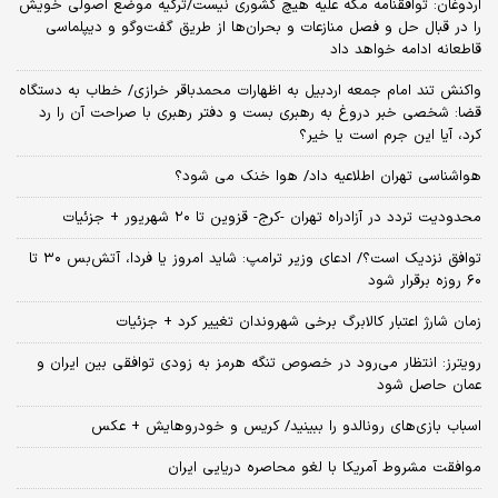
اردوغان: توافقنامه مکه علیه هیچ کشوری نیست/ترکیه موضع اصولی خویش
را در قبال حل و فصل منازعات و بحران‌ها از طریق گفت‌وگو و دیپلماسی
قاطعانه ادامه خواهد داد
واکنش تند امام جمعه اردبیل به اظهارات محمدباقر خرازی/ خطاب به دستگاه
قضا: شخصی خبر دروغ به رهبری بست و دفتر رهبری با صراحت آن را رد
کرد، آیا این جرم است یا خیر؟
هواشناسی تهران اطلاعیه داد/ هوا خنک می شود؟
محدودیت تردد در آزادراه تهران -کرج- قزوین تا ۲۰ شهریور + جزئیات
توافق نزدیک است؟/ ادعای وزیر ترامپ: شاید امروز یا فردا، آتش‌بس ۳۰ تا
۶۰ روزه برقرار شود
زمان شارژ اعتبار کالابرگ برخی شهروندان تغییر کرد + جزئیات
رویترز: انتظار می‌رود در خصوص تنگه هرمز به زودی توافقی بین ایران و
عمان حاصل شود
اسباب‌ بازی‌های رونالدو را ببینید/ کریس و خودروهایش + عکس
موافقت مشروط آمریکا با لغو محاصره دریایی ایران