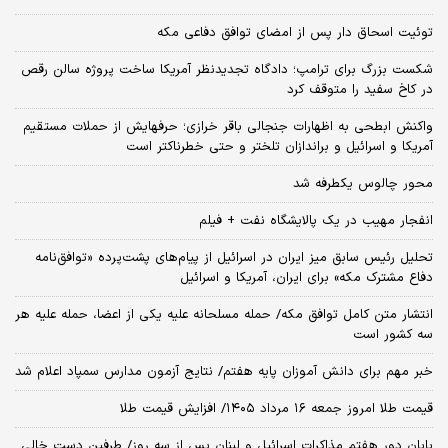
توئیت اسحاق دار پس از امضای توافق دفاعی مکه
شکست بزرگ برای ترامپ؛ دادگاه تجدیدنظر آمریکا ساخت پروژه سالن رقص
در کاخ سفید را متوقف کرد
واکنش ابطحی به اظهارات جنجالی باقر خرازی؛ حرفهایش از حملات مستقیم
آمریکا و اسرائیل و براندازان تلختر و حتی خطرناکتر است
محور چالوس یکطرفه شد
انفجار مهیب در یک پالایشگاه نفت + فیلم
تحلیل رئیس سابق میز ایران در اسرائیل از پیام‌های پشت‌پرده «توافق‌نامه
دفاع مشترک مکه» برای ایران، آمریکا و اسرائیل
انتشار متن کامل توافق مکه/ حمله مسلحانه علیه یکی از اعضا، حمله علیه هر
سه کشور است
خبر مهم برای دانش آموزان پایه هفتم/ نتایج آزمون مدارس سمپاد اعلام شد
قیمت طلا امروز جمعه ۱۶ مرداد ۱۴۰۵/ افزایش قیمت طلا
پایان دور هفتم مذاکرات اسرائیل و لبنان پس از سه روز/ طرفین دست خالی