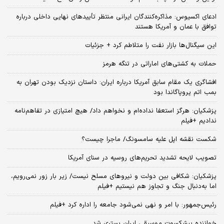
ادعای اکسیوس: مذاکره‌کنندگان ایرانی منتظر تأییدهای نهایی داخلی درباره
توافق با عمان و آمریکا هستند
این سیگنال‌ها بازار نفت را متلاطم کرد + جزئیات
حملات به کشتی‌های اماراتی در تنگه هرمز
افشاگری یک مقام سابق آمریکا درباره ایران: داستان نزدیک بودن تهران به
بمب اتم پروپاگاندا بود
پزشکیان: هرگز استعفا نداده‌ام و نخواهم داد/ هیچ امتیازی در تفاهم‌نامه
ندادیم +فیلم
شکست نقشه اپل علیه سامسونگ/ ماجرا چیست؟
تصویب لایحه تشدید تحریم‌های روسیه در سنای آمریکا
پزشکیان: شکافی بین دولت و نیروهای مسلح نیست/ زیر بار زور نمی‌رویم،
اما به‌دنبال جنگ و تجاوز هم نیستیم +فیلم
رئیس‌جمهور: با امر و نهی نمی‌شود جامعه را اداره کرد +فیلم
خواننده پیشکسوت موسیقی ایران بستری شد