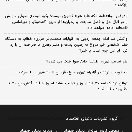
بازگشتند
اردوغان: توافقنامه مکه علیه هیچ کشوری نیست/ترکیه موضع اصولی خویش
را در قبال حل و فصل منازعات و بحران‌ها از طریق گفت‌وگو و دیپلماسی
قاطعانه ادامه خواهد داد
واکنش تند امام جمعه اردبیل به اظهارات محمدباقر خرازی/ خطاب به دستگاه
قضا: شخصی خبر دروغ به رهبری بست و دفتر رهبری با صراحت آن را رد
کرد، آیا این جرم است یا خیر؟
هواشناسی تهران اطلاعیه داد/ هوا خنک می شود؟
محدودیت تردد در آزادراه تهران -کرج- قزوین تا ۲۰ شهریور + جزئیات
توافق نزدیک است؟/ ادعای وزیر ترامپ: شاید امروز یا فردا، آتش‌بس ۳۰ تا
۶۰ روزه برقرار شود
گروه نشریات دنیای اقتصاد
معرفی گروه رسانه‌ای دنیای اقتصاد
روزنامه دنیای اقتصاد