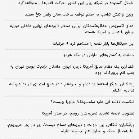
اختلال گسترده در شبکه ریلی این کشور، حرکت قطارها را متوقف کرد
اولین واکنش ترامپ به حکم توقف ساخت سالن رقص کاخ سفید
ادعای اکسیوس: مذاکره‌کنندگان ایرانی منتظر تأییدهای نهایی داخلی درباره
توافق با عمان و آمریکا هستند
این سیگنال‌ها بازار نفت را متلاطم کرد + جزئیات
حملات به کشتی‌های اماراتی در تنگه هرمز
افشاگری یک مقام سابق آمریکا درباره ایران: داستان نزدیک بودن تهران به
بمب اتم پروپاگاندا بود
پزشکیان: هرگز استعفا نداده‌ام و نخواهم داد/ هیچ امتیازی در تفاهم‌نامه
ندادیم +فیلم
شکست نقشه اپل علیه سامسونگ/ ماجرا چیست؟
تصویب لایحه تشدید تحریم‌های روسیه در سنای آمریکا
پزشکیان: شکافی بین دولت و نیروهای مسلح نیست/ زیر بار زور نمی‌رویم،
اما به‌دنبال جنگ و تجاوز هم نیستیم +فیلم