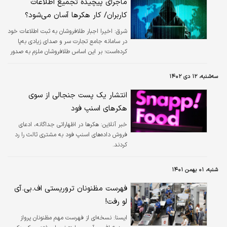
ماجرای پیچیده تجمیع اطلاعات
کاربران/ کار هکرها آسان می‌شود؟
شرق:
اخیرا اجبار طلافروشان به ثبت اطلاعات خود
در سامانه جامع تجارت سر و صدای زیادی به‌پا
کرده‌است؛ بر این اساس طلافروشان ملزم به صدور
صورتحساب الکترونیکی برای فروش کالا و خدمات
از طریق سامانه مودیان می‌شوند.
سه‌شنبه، ۱۲ دی ۱۴۰۲
انتشار یک پست جنجالی از سوی
هکرهای اسنپ فود
خبر آنلاین:
هکرها در اظهاراتی جداگانه، ادعای
فروش داده‌های اسنپ فود به مشتری ثالث را رد
کردند.
شنبه، ۰۱ بهمن ۱۴۰۱
فهرست مظنونان تروریستی اف.بی.آی
لو رفت!
ايسنا:
نسخه‌ای از فهرست مهم مظنونان پرواز