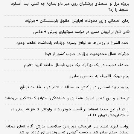
پروژه عزل و استعفای پزشکیان روی میز دلواپسان/ چه کسی ابتدا استارت
استعفا را زد؟
زمان احتمالی واریز معوقات افزایش حقوق بازنشستگان +جزئیات
قابی تلخ از لیونل مسی در مراسم سوگواری پدرش + عکس
احمد الشرع با روس‌ها به توافق رسید/ جزئیات یادداشت تفاهم جدید
جزئیات اعمال محدودیت برق در جنوب کشور از فردا
تصادف عجیب در یک بزرگراه؛ یک توپ فوتبال حادثه‌ آفرید +فیلم
پیام تبریک قالیباف به محسن رضایی
بیانیه جهاد اسلامی در واکنش به مخالفت نتانیاهو با ۱۵ بند توافق
عربستان و این کشور شورای همکاری و هماهنگی استراتژیک تشکیل می‌دهند
از اثر قوانین جدید اسقاط بر قیمت خودروهای وارداتی تا هزینه ایمنی در
ساختمان‌های تهران +فیلم
روایت فرزند شهید علی لاریجانی درباره رد صلاحیت پدرش؛ آقای اژه‌ای مردانه
ایستاد، حکم صادر شد و دست آنهایی که پرونده‌سازی کردند رو شد