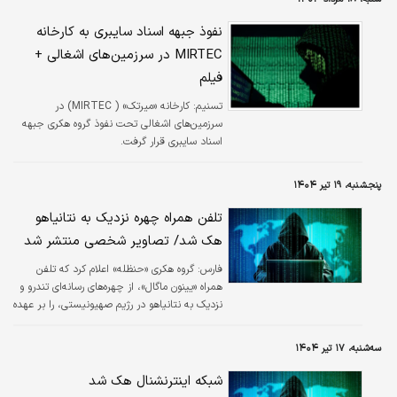
نفوذ جبهه اسناد سایبری به کارخانه
MIRTEC در سرزمین‌های اشغالی +
فیلم
تسنیم:
کارخانه «میرتک» ( MIRTEC) در
سرزمین‌های اشغالی تحت نفوذ گروه هکری جبهه
اسناد سایبری قرار گرفت.
پنجشنبه، ۱۹ تیر ۱۴۰۴
تلفن‌ همراه چهره نزدیک به نتانیاهو
هک شد/ تصاویر شخصی منتشر شد
فارس:
گروه هکری «حنظله» اعلام کرد که تلفن
همراه «یینون ماگال»، از چهره‌های رسانه‌ای تندرو و
نزدیک به نتانیاهو در رژیم صهیونیستی، را بر عهده
گرفت.
سه‌شنبه، ۱۷ تیر ۱۴۰۴
شبکه اینترنشنال هک شد