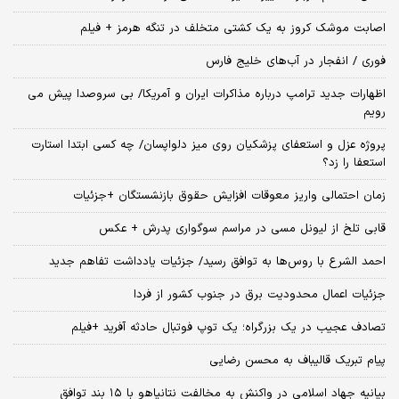
اصابت موشک کروز به یک کشتی متخلف در تنگه هرمز + فیلم
فوری / انفجار در آب‌های خلیج فارس
اظهارات جدید ترامپ درباره مذاکرات ایران و آمریکا/ بی سروصدا پیش می
رویم
پروژه عزل و استعفای پزشکیان روی میز دلواپسان/ چه کسی ابتدا استارت
استعفا را زد؟
زمان احتمالی واریز معوقات افزایش حقوق بازنشستگان +جزئیات
قابی تلخ از لیونل مسی در مراسم سوگواری پدرش + عکس
احمد الشرع با روس‌ها به توافق رسید/ جزئیات یادداشت تفاهم جدید
جزئیات اعمال محدودیت برق در جنوب کشور از فردا
تصادف عجیب در یک بزرگراه؛ یک توپ فوتبال حادثه‌ آفرید +فیلم
پیام تبریک قالیباف به محسن رضایی
بیانیه جهاد اسلامی در واکنش به مخالفت نتانیاهو با ۱۵ بند توافق