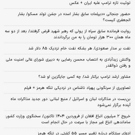
توئیت تازه ترامپ علیه ایران + عکس
حضور جنجالی «دیپلمات سابق بشار اسد» در جشن تولد مسکو/ بشار
الجعفری کیست؟
روایت فرمانده سابق سپاه از پولی که رهبر شهید قرض گرفتند/ بعد از دو سه
ماه همان ۳۰۰ هزار تومان را به من برگرداندند
نفت بر مدار صعودی/ هر بشکه نفت خام نزدیک 85 دلار شد
واکنش زیدآبادی به انتصاب محسن رضایی به دبیری شورای عالی امنیت ملی
و رفتن ذوالقدر
مشاور ارشد ترامپ برکنار شد/ چه کسی جایگزین او شد؟
تصاویری از سرنگونی پهپاد ناشناس در نزدیکی تنگه هرمز + فیلم
بن‌بست در مذاکرات لبنان و اسرائیل / منبع لبنانی: دور جدید مذاکرات ماه
آینده برگزار نمی‌شود
خروج ۲ میلیون اتباع افغان از فروردین ۱۴۰۴ تاکنون/ سخنگوی وزارت کشور:
ساماندهی اتباع غیر مجاز با سرعت در حال انجام است
ادعای سنتکام درباره تغییر مسیر 55 کشتی در تنگه هرمز