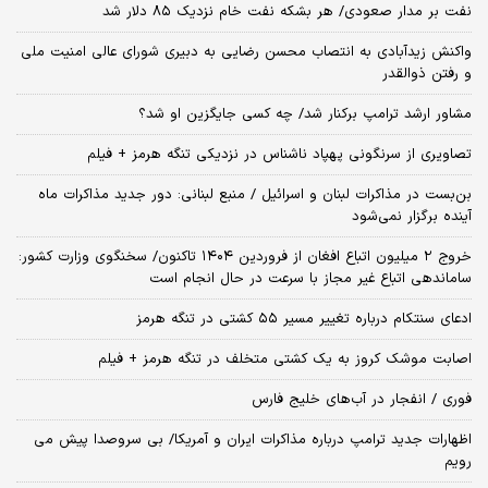
نفت بر مدار صعودی/ هر بشکه نفت خام نزدیک ۸۵ دلار شد
واکنش زیدآبادی به انتصاب محسن رضایی به دبیری شورای عالی امنیت ملی
و رفتن ذوالقدر
مشاور ارشد ترامپ برکنار شد/ چه کسی جایگزین او شد؟
تصاویری از سرنگونی پهپاد ناشناس در نزدیکی تنگه هرمز + فیلم
بن‌بست در مذاکرات لبنان و اسرائیل / منبع لبنانی: دور جدید مذاکرات ماه
آینده برگزار نمی‌شود
خروج ۲ میلیون اتباع افغان از فروردین ۱۴۰۴ تاکنون/ سخنگوی وزارت کشور:
ساماندهی اتباع غیر مجاز با سرعت در حال انجام است
ادعای سنتکام درباره تغییر مسیر ۵۵ کشتی در تنگه هرمز
اصابت موشک کروز به یک کشتی متخلف در تنگه هرمز + فیلم
فوری / انفجار در آب‌های خلیج فارس
اظهارات جدید ترامپ درباره مذاکرات ایران و آمریکا/ بی سروصدا پیش می
رویم