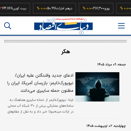
52,500,
۰٫۰۰ %
یورو
217,300
۰٫۰۰ %
درهم امارات
50,991
۰٫۰۰ %
بیت کوین
8
هکر
جمعه، ۰۹ مرداد ۱۴۰۵
ادعای جدید واشنگتن علیه ایران/
نیویورک‌تایمز: بازرسان آمریکا، ایران را
مظنون حمله سایبری می‌دانند
ایلنا:
نیویورک‌تایمز از حمله سایبری هماهنگ به
سامانه‌های عملیاتی بیش از ۳۰ شبکه آب محلی
در ایالت مینه‌سوتا خبر داد و به نقل از مقام‌های
فدرال و ایالتی نوشت که شیوه اجرای حمله و نبود
درخواست باج، احتمال دخالت هکرهای وابسته به
چهارشنبه، ۰۲ اردیبهشت ۱۴۰۵
ایران را در نگاه بازرسان تقویت کرده است.