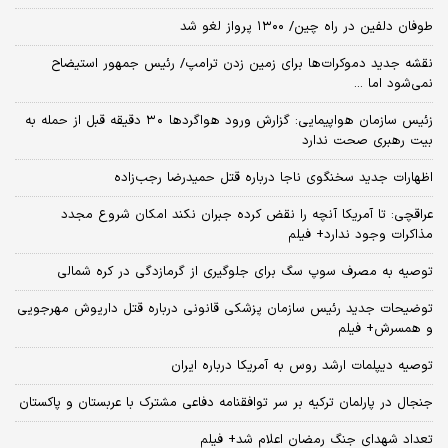
طوفان دلفین در راه چین/ ۱۳۰۰ پرواز لغو شد
نقشه جدید دموکرات‌ها برای زمین زدن ترامپ/ رئیس جمهور استیضاح
نمی‌شود اما ...
زئیس سازمان هواپیمایی: گزارش ورود هواگردها ٣٠ دقیقه قبل از حمله به
بیت رهبری صحت ندارد
اظهارات جدید سخنگوی ناجا درباره قتل حمیدرضا رجب‌زاده
عراقچی: تا آمریکا آنچه را نقض کرده جبران نکند امکان شروع مجدد
مذاکرات وجود ندارد+ فیلم
توصیه به مصرف سوپ سگ برای جلوگیری از گرمازدگی در کره شمالی
توضیحات جدید رئیس سازمان پزشکی قانونی درباره قتل داریوش مهرجویی
و همسرش+ فیلم
توصیه دیپلمات ارشد روس به آمریکا درباره ایران
جنجال در پارلمان ترکیه بر سر توافقنامه دفاعی مشترک با عربستان و پاکستان
تعداد شهدای جنگ رمضان اعلام شد+ فیلم