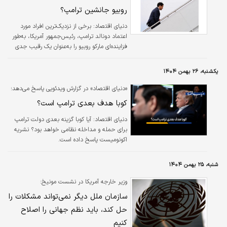
صعودی شده است
روبیو جانشین ترامپ؟ ‌
دنیای اقتصاد: برخی از نزدیک‌ترین افراد مورد
اعتماد دونالد ترامپ، رئیس‌جمهور آمریکا، به­‌طور
فزاینده‌ای مارکو روبیو را به­‌عنوان یک رقیب جدی
برای انتخابات ۲۰۲۸ می‌بینند؛ اذعانی به مدیریت
هوشمندانه این سیاستمدار اهل فلوریدا در
یکشنبه، ۲۶ بهمن ۱۴۰۴
مناقشات خارجی و توانایی او در اجتناب از منازعات
سیاسی.
«دنیای اقتصاد» در گزارش ویدئویی پاسخ می‌دهد؛
کوبا هدف بعدی ترامپ است؟
دنیای اقتصاد: آیا کوبا گزینه بعدی دولت ترامپ
برای حمله و مداخله نظامی خواهد بود؟ نشریه
اکونومیست پاسخ داده است.
شنبه، ۲۵ بهمن ۱۴۰۴
وزیر خارجه آمریکا در نشست مونیخ:
سازمان ملل دیگر نمی‌تواند مشکلات را
حل کند، باید نظم جهانی را اصلاح
کنیم