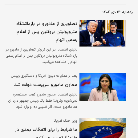
آزادی رئیس جمهور قانونی خود، یعنی نیکولاس
مادورو و «سیلیا فلورس»،‌ بانوی اول ابراز کنیم.
یکشنبه، ۱۴ دی ۱۴۰۴
تصاویری از مادورو در بازداشتگاه
متروپولیتن بروکلین پس از اعلام
رسمی اتهام
دنیای اقتصاد؛ در این گزارش تصاویری از مادورو در
بازداشتگاه متروپولیتن بروکلین پس از اعلام رسمی
اتهام را مشاهده می‌کنید.
بعد از عملیات دیروز آمریکا و دستگیری رییس
جمهور ونزوئلا؛
معاون مادورو سرپرست دولت شد
دنیای اقتصاد: معاون مادورو گفت: مستعمره
نمی‌شویم ونزوئلا فقط یک رئیس جمهور دارد آن
هم مادورو است، اگر آسیبی به او وارد شود
مسلحانه اقدام می‌کنیم.
وزیر جنگ آمریکا:
ما شرایط را برای اتفاقات بعدی در
ونزوئلا تعیین می‌کنیم