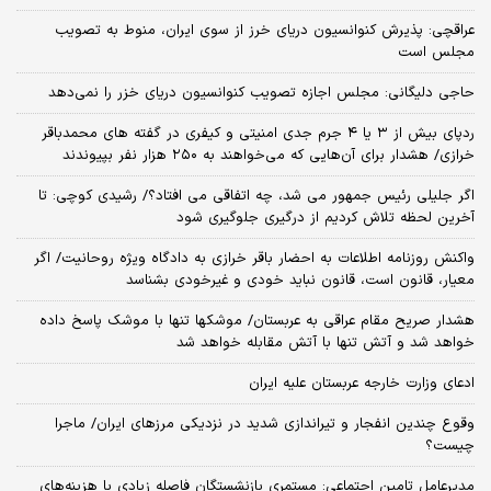
عراقچی: پذیرش کنوانسیون دریای خرز از سوی ایران، منوط به تصویب
مجلس است
حاجی دلیگانی: مجلس اجازه تصویب کنوانسیون دریای خزر را نمی‌دهد
ردپای بیش از ۳ یا ۴ جرم جدی امنیتی و کیفری در گفته های محمدباقر
خرازی/ هشدار برای آن‌هایی که می‌خواهند به ۲۵۰ هزار نفر بپیوندند
اگر جلیلی رئیس جمهور می شد، چه اتفاقی می افتاد؟/ رشیدی کوچی: تا
آخرین لحظه تلاش کردیم از درگیری جلوگیری شود
واکنش روزنامه اطلاعات به احضار باقر خرازی به دادگاه ویژه روحانیت/ اگر
معیار، قانون است، قانون نباید خودی و غیرخودی بشناسد
هشدار صریح مقام عراقی به عربستان/ موشکها تنها با موشک پاسخ داده
خواهد شد و آتش تنها با آتش مقابله خواهد شد
ادعای وزارت خارجه عربستان علیه ایران
وقوع چندین انفجار و تیراندازی شدید در نزدیکی مرز‌های ایران/ ماجرا
چیست؟
مدیرعامل تامین اجتماعی: مستمری بازنشستگان فاصله زیادی با هزینه‌های