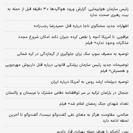
زئیس سازمان هواپیمایی: گزارش ورود هواگردها ٣٠ دقیقه قبل از حمله به
بیت رهبری صحت ندارد
اظهارات جدید سخنگوی ناجا درباره قتل حمیدرضا رجب‌زاده
عراقچی: تا آمریکا آنچه را نقض کرده جبران نکند امکان شروع مجدد
مذاکرات وجود ندارد+ فیلم
توصیه به مصرف سوپ سگ برای جلوگیری از گرمازدگی در کره شمالی
توضیحات جدید رئیس سازمان پزشکی قانونی درباره قتل داریوش مهرجویی
و همسرش+ فیلم
توصیه دیپلمات ارشد روس به آمریکا درباره ایران
جنجال در پارلمان ترکیه بر سر توافقنامه دفاعی مشترک با عربستان و پاکستان
تعداد شهدای جنگ رمضان اعلام شد+ فیلم
صالحی: مقاومت هرگز به معنای نفی گفت‌وگو نیست/ گفت‌وگو تا آخرین
لحظه ادامه دارد
یمن: آرامکو را هدف حمله پهپادی قرار دادیم