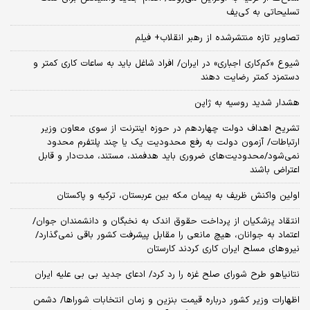
تسلیحاتی به کی‌یف
تصاویر تازه منتشرشده از رهبر انقلاب+ فیلم
شیوع «کم‌کاری اجباری» در ایران/ افراد شاغل باید به ساعات کاری کمتر و
دستمزد کمتر رضایت دهند
هشدار شدید روسیه به ژاپن
تشریح اهداف دولت چهاردهم در حوزه اینترنت از سوی معاون وزیر
ارتباطات/ آزمون دولت به رفع محدودیت یک یا چند پلتفرم محدود
نمی‌‎شود/محدودیت‌های ضروری باید هدفمند، مستند، مدت‌دار و قابل
اعتراض باشند
اولین واکنش ظریف به پیمان مکه بین عربستان، ترکیه و پاکستان
انتقاد پزشکیان از پرداخت حقوق اندک به نخبگان و دانشمندان جوان/
اعتماد به جوانان، هیچ مانعی را مقابل پیشرفت کشور باقی نمی‌گذارد/
نیروهای مسلح ایران کاری کردند کارستان
نتانیاهو طرح شورای صلح غزه را رد کرد/ ادعای جدید بی بی علیه ایران
اظهارات وزیر کشور درباره قیمت بنزین و زمان انتخابات شوراها/ دشمن