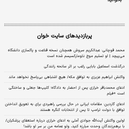
بخوانید
پربازدیدهای سایت خوان
محمد قوچانی: عبدالکریم سروش همچنان نسخه قناعت و پاکسازی دانشگاه
می‌پیچد | او تسلیم موج نئومارکسیسم شده است
درگذشت اسماعیل بابایی راغب بر اثر سانحه رانندگی
واکنش ابراهیم عزیزی به توافق مکه/ هیچ اشتباهی بی‌پاسخ نخواهد ماند
ادعای محمدباقر خرازی پس از احضار به دادگاه؛ کلیپ‌ها جعلی و ساختگی
است +فیلم
ادعای گاردین: مقامات ایرانی در حال بررسی راهبردی برای به تعویق انداختن
توافق با دولت ترامپ تا پس از انتخابات کنگره هستند
اولین واکنش آیت‌الله جوادی آملی به ادعای خرازی درباره استعفای پزشکیان/
با برهم‌زنندگان وحدت مبارزه کنید، ولو عمامه من بر سر او باشد!