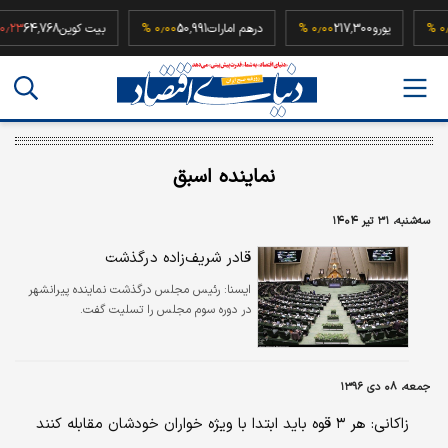
۰٫۰۰ %
یورو
217,300
۰٫۰۰ %
درهم امارات
50,991
۰٫۰۰ %
بیت کوین
64,768
 %
نماینده اسبق
سه‌شنبه، ۳۱ تیر ۱۴۰۴
قادر شریف‌زاده درگذشت
ايسنا:
رئیس مجلس درگذشت نماینده پیرانشهر
در دوره سوم مجلس را تسلیت گفت.
جمعه، ۰۸ دی ۱۳۹۶
زاکانی: هر ۳ قوه باید ابتدا با ویژه خواران خودشان مقابله کنند