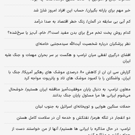
خبر مهم برای یارانه بگیران/ حساب این افراد امروز شارژ شد
کم آبی بی سابقه در آلمان/ زنگ خطر اقتصاد به صدا درآمد
کدام روش پخت تخم مرغ برای بدن مفید است؟/ خام، آب‌پز یا سرخ‌شده؟
نظر پزشکیان درباره شخصیت آیت‌الله سیدمجتبی خامنه‌ای
افشای درگیری لفظی میان ترامپ و هگست بر سر بحران مهمات و جنگ علیه
ایران
گزارش سی ان ان از کاهش ۸۰ درصدی موشک های رهگیر آمریکا/ جنگ با
ایران، واشنگتن را با کمبود موشک های تاد و پاتریوت مواجه کرد
معاون ترامپ: به دنبال پایان موفقیت‌آمیز مناقشه ایران هستیم/ خوشحال
می‌شوم ایرانی ها مرا مسئول پایان جنگ بدانند
حملات سنگین هوایی و توپخانه‌ای اسرائیل به جنوب لبنان
دو انفجار در تنگه هرمز/ نفتکش و خدمه آن در سلامت کامل هستن
ترامپ: در حال مذاکره با ایرانی ها هستیم/ آنها از من خواستند دست از
حمله بکشم و مذاکره کنیم