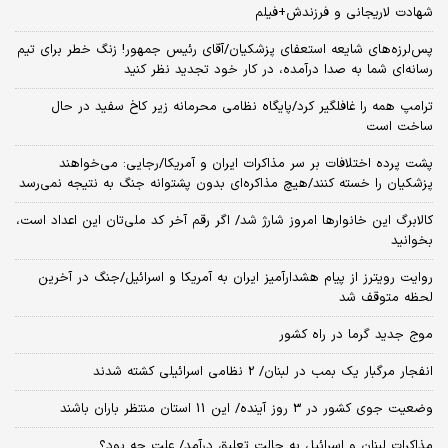
شهادت لاریجانی و فرزندش+فیلم
پس‌لرزه‌های شایعه استعفای پزشکیان/آقای رئیس جمهور! زنگ خطر برای تیم
رسانه‌ای شما به صدا درآمده، در کار خود تجدید نظر کنید
ترامپ همه را غافلگیر کرد/پایگاه نظامی محرمانه زیر کاخ سفید در حال
ساخت است
پشت پرده اختلافات بر سر مذاکرات ایران و آمریکا/رجایی: می‌خواهند
پزشکیان را خسته کنند/هیچ مذاکره‌ای بدون پشتوانه جنگ به نتیجه نمی‌رسد
کالابرگ این خانوارها امروز شارژ شد/ اگر رقم آخر کد ملی‌تان این اعداد است،
بخوانید
روایت رویترز از پیام هشدارآمیز ایران به آمریکا و اسرائیل/جنگ در آخرین
لحظه متوقف شد
موج جدید گرما در راه کشور
انفجار مرگبار یک بمب در لبنان/ 2 نظامی اسرائیلی کشته شدند
وضعیت جوی کشور در 3 روز آینده/ این 11 استان منتظر باران باشند
مذاکرات لبنان و اسرائیل به حالت تعلیق درآمد/ علت چه بود؟