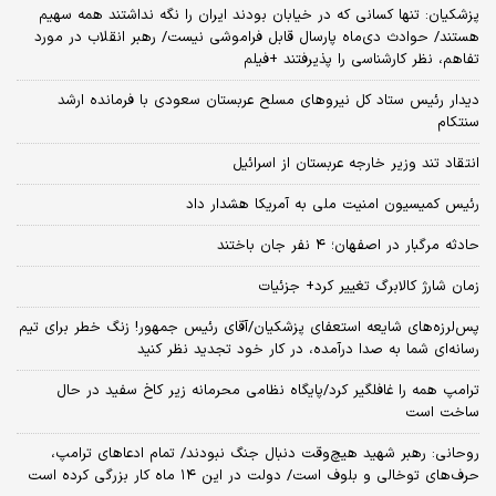
پزشکیان: تنها کسانی که در خیابان بودند ایران را نگه نداشتند همه سهیم
هستند/ حوادث دی‌ماه پارسال قابل فراموشی نیست/ رهبر انقلاب در مورد
تفاهم، نظر کارشناسی را پذیرفتند +فیلم
دیدار رئیس ستاد کل نیروهای مسلح عربستان سعودی با فرمانده ارشد
سنتکام
انتقاد تند وزیر خارجه عربستان از اسرائیل
رئیس کمیسیون امنیت ملی به آمریکا هشدار داد
حادثه مرگبار در اصفهان؛ ۴ نفر جان باختند
زمان شارژ کالابرگ تغییر کرد+ جزئیات
پس‌لرزه‌های شایعه استعفای پزشکیان/آقای رئیس جمهور! زنگ خطر برای تیم
رسانه‌ای شما به صدا درآمده، در کار خود تجدید نظر کنید
ترامپ همه را غافلگیر کرد/پایگاه نظامی محرمانه زیر کاخ سفید در حال
ساخت است
روحانی: رهبر شهید هیچ‌وقت دنبال جنگ نبودند/ تمام ادعاهای ترامپ،
حرف‌های توخالی و بلوف است/ دولت در این ۱۴ ماه کار بزرگی کرده است