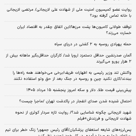
روایت عضو کمیسیون امنیت ملی از شهادت علی لاریجانی/ مرتضی لاریجانی
با خانه تماس گرفته بود؟
توقف طولانی کامیون‌ها پشت مرزها/این اتفاق چقدر به اقتصاد ایران
خسارت می‌زند؟
حمله پهپادی روسیه به ۲ کشتی در دریای سیاه
آلمان صدرنشین حداقل دستمزد اروپا شد/ کارگران حداقل‌بگیر ماهانه بیش از
۲ هزار یورو می‌گیرند
واکنش تند وزیر رئیسی به اظهارات ظریف/برخی می‌خواهند همه راه‌ها را
ببندند/کاری نکنید چین و روسیه در جنگ بعد از حق وتو استفاده نکنند
پیش‌بینی قیمت طلا، دلار و سکه امروز پنجشنبه ۱۵ مرداد ۱۴۰۵
احتمال شنیده شدن صدای انفجار در پاکدشت تهران /ماجرا چیست؟
شهید لاریجانی چگونه شناسایی شد؟/ روایت تازه سردار کوثری از نحوه
شهادت لاریجانی و فرزندش+فیلم
پس‌لرزه‌های شایعه استعفای پزشکیان/آقای رئیس جمهور! زنگ خطر برای تیم
رسانه‌ای شما به صدا درآمده، در کار خود تجدید نظر کنید