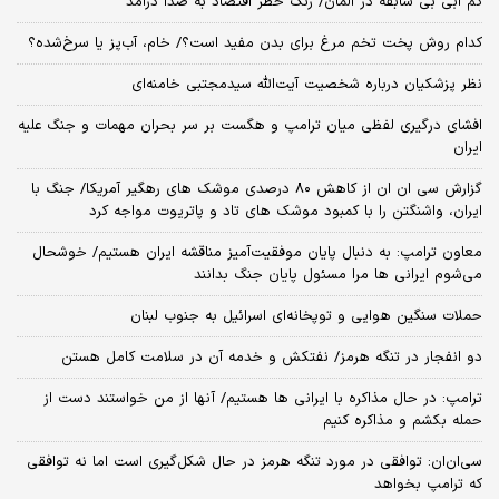
کم آبی بی سابقه در آلمان/ زنگ خطر اقتصاد به صدا درآمد
کدام روش پخت تخم مرغ برای بدن مفید است؟/ خام، آب‌پز یا سرخ‌شده؟
نظر پزشکیان درباره شخصیت آیت‌الله سیدمجتبی خامنه‌ای
افشای درگیری لفظی میان ترامپ و هگست بر سر بحران مهمات و جنگ علیه
ایران
گزارش سی ان ان از کاهش ۸۰ درصدی موشک های رهگیر آمریکا/ جنگ با
ایران، واشنگتن را با کمبود موشک های تاد و پاتریوت مواجه کرد
معاون ترامپ: به دنبال پایان موفقیت‌آمیز مناقشه ایران هستیم/ خوشحال
می‌شوم ایرانی ها مرا مسئول پایان جنگ بدانند
حملات سنگین هوایی و توپخانه‌ای اسرائیل به جنوب لبنان
دو انفجار در تنگه هرمز/ نفتکش و خدمه آن در سلامت کامل هستن
ترامپ: در حال مذاکره با ایرانی ها هستیم/ آنها از من خواستند دست از
حمله بکشم و مذاکره کنیم
سی‌ان‌ان: توافقی در مورد تنگه هرمز در حال شکل‌گیری است اما نه توافقی
که ترامپ بخواهد