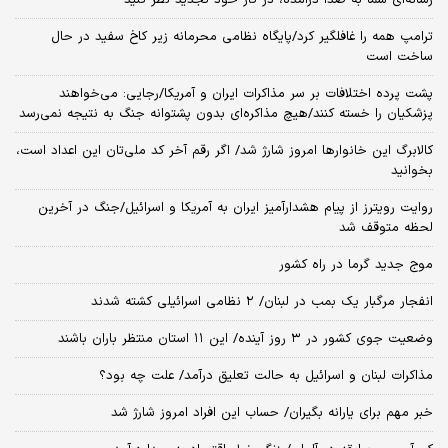
ترامپ همه را غافلگیر کرد/پایگاه نظامی محرمانه زیر کاخ سفید در حال
ساخت است
پشت پرده اختلافات بر سر مذاکرات ایران و آمریکا/رجایی: می‌خواهند
پزشکیان را خسته کنند/هیچ مذاکره‌ای بدون پشتوانه جنگ به نتیجه نمی‌رسد
کالابرگ این خانوارها امروز شارژ شد/ اگر رقم آخر کد ملی‌تان این اعداد است،
بخوانید
روایت رویترز از پیام هشدارآمیز ایران به آمریکا و اسرائیل/جنگ در آخرین
لحظه متوقف شد
موج جدید گرما در راه کشور
انفجار مرگبار یک بمب در لبنان/ ۲ نظامی اسرائیلی کشته شدند
وضعیت جوی کشور در ۳ روز آینده/ این ۱۱ استان منتظر باران باشند
مذاکرات لبنان و اسرائیل به حالت تعلیق درآمد/ علت چه بود؟
خبر مهم برای یارانه بگیران/ حساب این افراد امروز شارژ شد