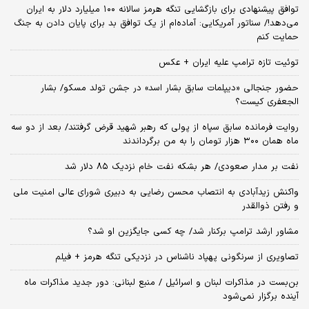
توافق پیشنهادی برای بازگشایی تنگه هرمز سالانه ۱۰۰ میلیارد دلار به ایران
می‌دهد!/ سناتور آمریکایی: آماده‌ام از یک توافق بد برای پایان دادن به جنگ
حمایت کنم
توئیت تازه ترامپ علیه ایران + عکس
حضور جنجالی «دیپلمات سابق بشار اسد» در جشن تولد مسکو/ بشار
الجعفری کیست؟
روایت فرمانده سابق سپاه از پولی که رهبر شهید قرض گرفتند/ بعد از دو سه
ماه همان ۳۰۰ هزار تومان را به من برگرداندند
نفت بر مدار صعودی/ هر بشکه نفت خام نزدیک ۸۵ دلار شد
واکنش زیدآبادی به انتصاب محسن رضایی به دبیری شورای عالی امنیت ملی
و رفتن ذوالقدر
مشاور ارشد ترامپ برکنار شد/ چه کسی جایگزین او شد؟
تصاویری از سرنگونی پهپاد ناشناس در نزدیکی تنگه هرمز + فیلم
بن‌بست در مذاکرات لبنان و اسرائیل / منبع لبنانی: دور جدید مذاکرات ماه
آینده برگزار نمی‌شود