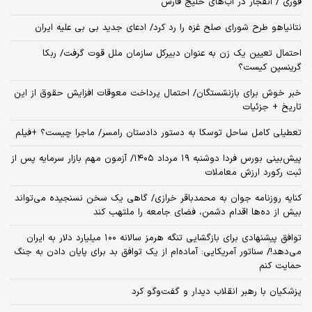
فوری / انفجار در آب‌های خلیج فارس
نتانیاهو طرح شورای صلح غزه را رد کرد/ ادعای جدید بی بی علیه ایران
احتمال تعیین یک زن به عنوان دبیرکل سازمان ملل قوت گرفت/ ربکا
گرینسپن کیست؟
خبر خوش برای بازنشستگان/ احتمال پرداخت معوقات افزایش حقوق از این
تاریخ + جزئیات
تعطیلی کامل ساحل توسکا به دستور دادستان رامسر/ ماجرا چیست؟ +فیلم
​پیش‌بینی بورس فردا دوشنبه ۱۹ مرداد ۱۴۰۵/ آزمون مهم بازار سرمایه پس از
ثبت رکورد ارزش معاملات
کنایه روزنامه جوان به محمدباقر خرازی/ گاهی یک سخن نسنجیده می‌تواند
بیش از ده‌ها اقدام دشمن، فضای جامعه را ملتهب کند
توافق پیشنهادی برای بازگشایی تنگه هرمز سالانه ۱۰۰ میلیارد دلار به ایران
می‌دهد!/ سناتور آمریکایی: آماده‌ام از یک توافق بد برای پایان دادن به جنگ
حمایت کنم
پزشکیان با رهبر انقلاب دیدار و گفت‌وگو کرد