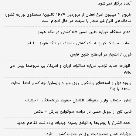
آینده برگزار نمی‌شود
خروج ۲ میلیون اتباع افغان از فروردین ۱۴۰۴ تاکنون/ سخنگوی وزارت کشور:
ساماندهی اتباع غیر مجاز با سرعت در حال انجام است
ادعای سنتکام درباره تغییر مسیر 55 کشتی در تنگه هرمز
اصابت موشک کروز به یک کشتی متخلف در تنگه هرمز + فیلم
فوری / انفجار در آب‌های خلیج فارس
اظهارات جدید ترامپ درباره مذاکرات ایران و آمریکا/ بی سروصدا پیش می
رویم
پروژه عزل و استعفای پزشکیان روی میز دلواپسان/ چه کسی ابتدا استارت
استعفا را زد؟
زمان احتمالی واریز معوقات افزایش حقوق بازنشستگان +جزئیات
قابی تلخ از لیونل مسی در مراسم سوگواری پدرش + عکس
احمد الشرع با روس‌ها به توافق رسید/ جزئیات یادداشت تفاهم جدید
جزئیات اعمال محدودیت برق در جنوب کشور از فردا