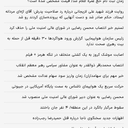
زمان ثبت‌ نام حج عمره اعلام شد/ قیمت مشخص شده است؟
روایت فرزند شهید علی لاریجانی درباره رد صلاحیت پدرش؛ آقای اژه‌ای مردانه
ایستاد، حکم صادر شد و دست آنهایی که پرونده‌سازی کردند رو شد
تسنیم خبر انتصاب محسن رضایی در شورای عالی امنیت ملی را حذف کرد
زئیس سازمان هواپیمایی: گزارش ورود هواگردها ٣٠ دقیقه قبل از حمله به
بیت رهبری صحت ندارد
اصابت موشک کروز به یک کشتی متخلف در تنگه هرمز + فیلم
انتصاب محمدباقر ذوالقدر به عنوان مشاور سیاسی رهبر معظم انقلاب
خبر مهم برای سهامداران/ زمان واریز سود سهام عدالت مشخص شد
حرکت سریع یک هواپیمای ناشناس به سمت پایگاه آمریکایی در جیبوتی
محسن رضایی به عنوان دبیر شورای عالی امنیت ملی منصوب شد
سقوط مرگبار بالگرد در این منطقه/ ۴ نفر جان باختند
اظهارات جدید سخنگوی ناجا درباره قتل حمیدرضا رجب‌زاده