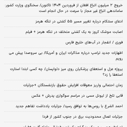
خروج ۲ میلیون اتباع افغان از فروردین ۱۴۰۴ تاکنون/ سخنگوی وزارت کشور:
ساماندهی اتباع غیر مجاز با سرعت در حال انجام است
ادعای سنتکام درباره تغییر مسیر ۵۵ کشتی در تنگه هرمز
اصابت موشک کروز به یک کشتی متخلف در تنگه هرمز + فیلم
فوری / انفجار در آب‌های خلیج فارس
اظهارات جدید ترامپ درباره مذاکرات ایران و آمریکا/ بی سروصدا پیش می
رویم
پروژه عزل و استعفای پزشکیان روی میز دلواپسان/ چه کسی ابتدا استارت
استعفا را زد؟
زمان احتمالی واریز معوقات افزایش حقوق بازنشستگان +جزئیات
قابی تلخ از لیونل مسی در مراسم سوگواری پدرش + عکس
احمد الشرع با روس‌ها به توافق رسید/ جزئیات یادداشت تفاهم جدید
جزئیات اعمال محدودیت برق در جنوب کشور از فردا