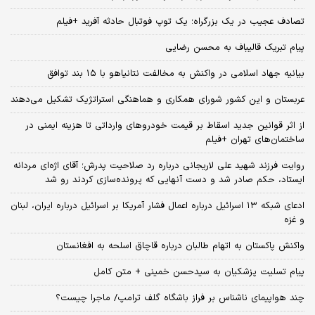
تصادف عجیب در یک بزرگراه؛ یک توپ فوتبال حادثه‌ آفرید +فیلم
پیام تبریک قالیباف به محسن رضایی
بیانیه جهاد اسلامی در واکنش به مخالفت نتانیاهو با ۱۵ بند توافق
عربستان و این کشور شورای همکاری و هماهنگی استراتژیک تشکیل می‌دهند
از اثر قوانین جدید اسقاط بر قیمت خودروهای وارداتی تا هزینه ایمنی در
ساختمان‌های تهران +فیلم
روایت فرزند شهید علی لاریجانی درباره رد صلاحیت پدرش؛ آقای اژه‌ای مردانه
ایستاد، حکم صادر شد و دست آنهایی که پرونده‌سازی کردند رو شد
ادعای شبکه ۱۳ اسرائیل درباره اعمال فشار آمریکا بر اسرائیل درباره ایران، لبنان
و غزه
واکنش پاکستان به اتهام طالبان درباره قاچاق اسلحه به افغانستان
پیام تسلیت پزشکیان به سیدحسن خمینی + متن کامل
چند هواپیمای ناشناس بر فراز باشگاه گلف ترامپ/ ماجرا چیست؟