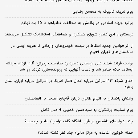
تصادف عجیب در یک بزرگراه؛ یک توپ فوتبال حادثه‌ آفرید +فیلم
پیام تبریک قالیباف به محسن رضایی
بیانیه جهاد اسلامی در واکنش به مخالفت نتانیاهو با ۱۵ بند توافق
عربستان و این کشور شورای همکاری و هماهنگی استراتژیک تشکیل می‌دهند
از اثر قوانین جدید اسقاط بر قیمت خودروهای وارداتی تا هزینه ایمنی در
ساختمان‌های تهران +فیلم
روایت فرزند شهید علی لاریجانی درباره رد صلاحیت پدرش؛ آقای اژه‌ای مردانه
ایستاد، حکم صادر شد و دست آنهایی که پرونده‌سازی کردند رو شد
ادعای شبکه ۱۳ اسرائیل درباره اعمال فشار آمریکا بر اسرائیل درباره ایران، لبنان
و غزه
واکنش پاکستان به اتهام طالبان درباره قاچاق اسلحه به افغانستان
پیام تسلیت پزشکیان به سیدحسن خمینی + متن کامل
چند هواپیمای ناشناس بر فراز باشگاه گلف ترامپ/ ماجرا چیست؟
حمله خونین القاعده به مرکز مالی/ چند نفر کشته شدند؟