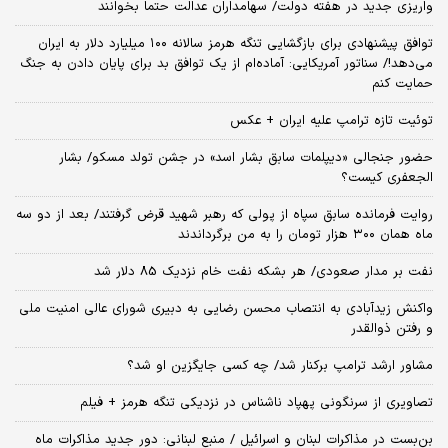
واریزی جدید در هفته دولت/ سهامداران عدالت حتما بخوانند
توافق پیشنهادی برای بازگشایی تنگه هرمز سالانه ۱۰۰ میلیارد دلار به ایران
می‌دهد!/ سناتور آمریکایی: آماده‌ام از یک توافق بد برای پایان دادن به جنگ
حمایت کنم
توئیت تازه ترامپ علیه ایران + عکس
حضور جنجالی «دیپلمات سابق بشار اسد» در جشن تولد مسکو/ بشار
الجعفری کیست؟
روایت فرمانده سابق سپاه از پولی که رهبر شهید قرض گرفتند/ بعد از دو سه
ماه همان ۳۰۰ هزار تومان را به من برگرداندند
نفت بر مدار صعودی/ هر بشکه نفت خام نزدیک 85 دلار شد
واکنش زیدآبادی به انتصاب محسن رضایی به دبیری شورای عالی امنیت ملی
و رفتن ذوالقدر
مشاور ارشد ترامپ برکنار شد/ چه کسی جایگزین او شد؟
تصاویری از سرنگونی پهپاد ناشناس در نزدیکی تنگه هرمز + فیلم
بن‌بست در مذاکرات لبنان و اسرائیل / منبع لبنانی: دور جدید مذاکرات ماه