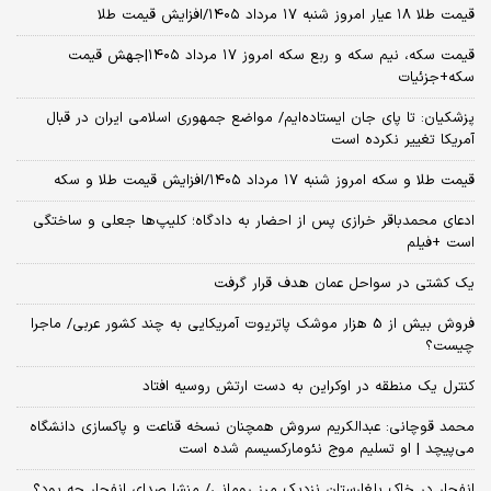
قیمت طلا ۱۸ عیار امروز شنبه ۱۷ مرداد ۱۴۰۵/افزایش قیمت طلا
قیمت سکه، نیم سکه و ربع سکه امروز ۱۷ مرداد ۱۴۰۵|جهش قیمت
سکه+جزئیات
پزشکیان: تا پای جان ایستاده‌ایم/ مواضع جمهوری اسلامی ایران در قبال
آمریکا تغییر نکرده است
قیمت طلا و سکه امروز شنبه ۱۷ مرداد ۱۴۰۵/افزایش قیمت طلا و سکه
ادعای محمدباقر خرازی پس از احضار به دادگاه؛ کلیپ‌ها جعلی و ساختگی
است +فیلم
یک کشتی در سواحل عمان هدف قرار گرفت
فروش بیش از 5 هزار موشک پاتریوت آمریکایی به چند کشور عربی/ ماجرا
چیست؟
کنترل یک منطقه در اوکراین به دست ارتش روسیه افتاد
محمد قوچانی: عبدالکریم سروش همچنان نسخه قناعت و پاکسازی دانشگاه
می‌پیچد | او تسلیم موج نئومارکسیسم شده است
انفجار در خاک بلغارستان نزدیک مرز رومانی/ منشا صدای انفجار چه بود؟