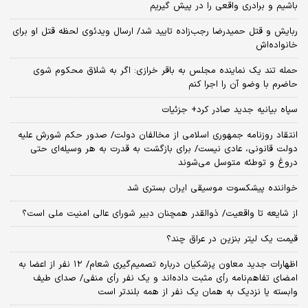
باشیم و برادری واقعی را در پیش گیریم
ربایش و قتل حمیدرضا رجب‌زاده تایید شد/ ارسال ویدئوی لحظه قتل او برای
خانواده‌اش
حمله تند یک نماینده مجلس به باقر خرازی: اگر به شلاق محکوم شوی
حاضرم با وضو آن را اجرا کنم
سپاه بیانیه جدید صادر کرد+ جزئیات
انتقاد روزنامه جمهوری اسلامی از مخالفان دولت/ صدور حکم شورش علیه
دولت قانونی، عادی نیست/ برای بازگشت به قدرت به هر وسیله‌ای حتی
دروغ و توطئه متوسل می‌شوند
خواننده پیشکسوت موسیقی ایران بستری شد
از شایعه تا واقعیت/ ذوالقدر همچنان دبیر شورای ‌عالی امنیت ملی است؟
قیمت یک لیتر بنزین در عراق چند؟
اظهارات جدید معاون پزشکیان درباره تصمیم‌گیری شعام/ ۱۲ نفر از اعضا به
امضای تفاهم‌نامه رأی مثبت داده‌اند و یک نفر رأی منفی/ صدای طیف
وابسته یا نزدیک به همان یک نفر از همه بلندتر است