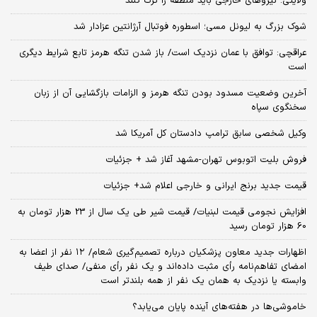
ولایتی: نیروهای خارجی باید منطقه را ترک کنند
شوک بزرگ به لیونل مسی؛ اسطوره فوتبال آرژانتین عزادار شد
عراقچی: توافق با عمان نزدیک است/ باز شدن تنگه هرمز تابع شرایط دیگری
است
آخرین وضعیت مسدود بودن تنگه هرمز و الزامات بازگشایی آن از زبان
سخنگوی سپاه
وکیل شخصی سابق ترامپ دادستان کل آمریکا شد
فروش بلیت اتوبوس تهران-مشهد آغاز شد + جزئیات
قیمت جدید برنج ایرانی و خارجی اعلام شد+ جزئیات
افزایش نجومی قیمت لبنیات/ قیمت شیر طی یک سال از 23 هزار تومان به
60 هزار تومان رسید
اظهارات جدید معاون پزشکیان درباره تصمیم‌گیری شعام/ ۱۲ نفر از اعضا به
امضای تفاهم‌نامه رأی مثبت داده‌اند و یک نفر رأی منفی/ صدای طیف
وابسته یا نزدیک به همان یک نفر از همه بلندتر است
خاموشی‌ها در هفته‌های آینده پایان می‌یابد؟