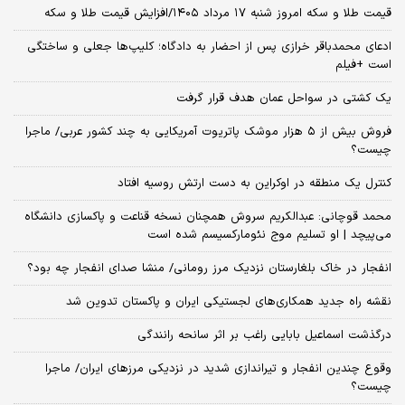
قیمت طلا و سکه امروز شنبه ۱۷ مرداد ۱۴۰۵/افزایش قیمت طلا و سکه
ادعای محمدباقر خرازی پس از احضار به دادگاه؛ کلیپ‌ها جعلی و ساختگی
است +فیلم
یک کشتی در سواحل عمان هدف قرار گرفت
فروش بیش از ۵ هزار موشک پاتریوت آمریکایی به چند کشور عربی/ ماجرا
چیست؟
کنترل یک منطقه در اوکراین به دست ارتش روسیه افتاد
محمد قوچانی: عبدالکریم سروش همچنان نسخه قناعت و پاکسازی دانشگاه
می‌پیچد | او تسلیم موج نئومارکسیسم شده است
انفجار در خاک بلغارستان نزدیک مرز رومانی/ منشا صدای انفجار چه بود؟
نقشه راه جدید همکاری‌های لجستیکی ایران و پاکستان تدوین شد
درگذشت اسماعیل بابایی راغب بر اثر سانحه رانندگی
وقوع چندین انفجار و تیراندازی شدید در نزدیکی مرز‌های ایران/ ماجرا
چیست؟