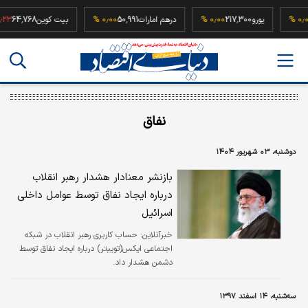
52
۰٫۰۰ %
یورو
217,300
۰٫۰۰ %
درهم امارات
50,991
۰٫۰۰ %
بیت کوین
64,768
نفاق
دوشنبه، ۰۳ شهریور ۱۴۰۴
بازنشر معنادار هشدار رهبر انقلاب
درباره ایجاد نفاق توسط عوامل داخلی
اسرائیل
خبرآنلاین:
حساب کاربری رهبر انقلاب در شبکه
اجتماعی ایکس(توییتر) درباره ایجاد نفاق توسط
دشمن هشدار داد.
سه‌شنبه، ۱۴ اسفند ۱۳۹۷