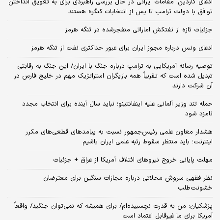
ادعای گاردین: مقامات ایرانی در حال بررسی راهبردی برای به تعویق انداختن
توافق با دولت ترامپ تا پس از انتخابات کنگره هستند
جزئیات تازه از نفتکش اماراتی منفجرشده در تنگه هرمز
ادعای ونس درباره مجوز ایران برای عبور حداکثری نفت از تنگه هرمز
توصیه رسانه آمریکایی به ترامپ درباره جنگ با ایران/ این جنگ به رقابتی
تبدیل شده است که تقریباً همه بازیگران استراتژیک مهم در خلیج فارس در
آن شرکت دارند
حمله تند وزیر آلمانی علیه اینفانتینو؛ نباید سال آینده برای انتخاب مجدد
نامزد شود
هشدار معاون علمی رئیس‌جمهور نسبت به پیامدهای قطعی‌های مکرر
اینترنت؛ باید منتظر سقوط رتبه علمی ایران باشیم
مهلت پایانی خروج نیروهای ائتلاف آمریکا از عراق + جزئیات
نظر فقهی سروش محلاتی درباره مجازات سنگین برای معترضان
خشونت‌طلب
پزشکیان: من به قدرت نچسبیده‌ام/ برای همیشه که نمی‌توان جنگید/ واقعاً
آمریکا برای ما غیرقابل اعتماد است