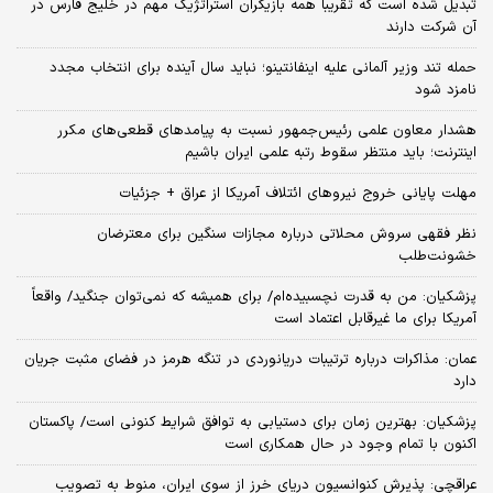
تبدیل شده است که تقریباً همه بازیگران استراتژیک مهم در خلیج فارس در
آن شرکت دارند
حمله تند وزیر آلمانی علیه اینفانتینو؛ نباید سال آینده برای انتخاب مجدد
نامزد شود
هشدار معاون علمی رئیس‌جمهور نسبت به پیامدهای قطعی‌های مکرر
اینترنت؛ باید منتظر سقوط رتبه علمی ایران باشیم
مهلت پایانی خروج نیروهای ائتلاف آمریکا از عراق + جزئیات
نظر فقهی سروش محلاتی درباره مجازات سنگین برای معترضان
خشونت‌طلب
پزشکیان: من به قدرت نچسبیده‌ام/ برای همیشه که نمی‌توان جنگید/ واقعاً
آمریکا برای ما غیرقابل اعتماد است
عمان: مذاکرات درباره ترتیبات دریانوردی در تنگه هرمز در فضای مثبت جریان
دارد
پزشکیان‌: بهترین زمان برای دستیابی به توافق شرایط کنونی است/ پاکستان
اکنون با تمام وجود در حال همکاری است
عراقچی: پذیرش کنوانسیون دریای خرز از سوی ایران، منوط به تصویب