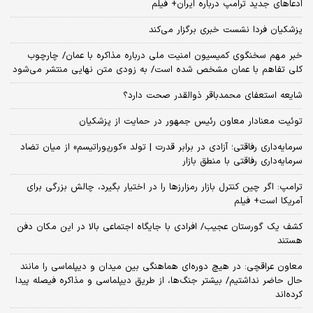
ادعاهای جدید ترامپ درباره ایران+ فیلم
پزشکیان فردا نشست خبری برگزار می‌کند
خبر مهم سخنگوی کمیسیون امنیت ملی درباره مذاکره با عمان/ چارچوب
کلی تفاهم با عمان مشخص شده است/ به زودی متن نهایی منتشر می‌شود
شایعه استعفای محمدباقر ذوالقدر صحت دارد؟
توئیت معنادار معاون رئیس جمهور در حمایت از پزشکیان
سرمایه‌داری رفاقتی؛ آزادی در برابر قدرت | تولد «کورپوراتیسم» از میان تضاد
سرمایه‌داری رفاقتی با منطق بازار
ترامپ: اگر چین کنترل بازار رمزارزها را در اختیار بگیرد، چالش بزرگی برای
آمریکا است+ فیلم
کشف یک گورستان عجیب/ افرادی با جایگاه اجتماعی بالا در این مکان دفن
هستند
معاون عراقچی: در هیچ دوره‌ای هماهنگی بین میدان و دیپلماسی را مانند
حال حاضر نداشتیم/ بیشتر جنگ‌ها، از طریق دیپلماسی و مذاکره فیصله پیدا
کرده‌اند