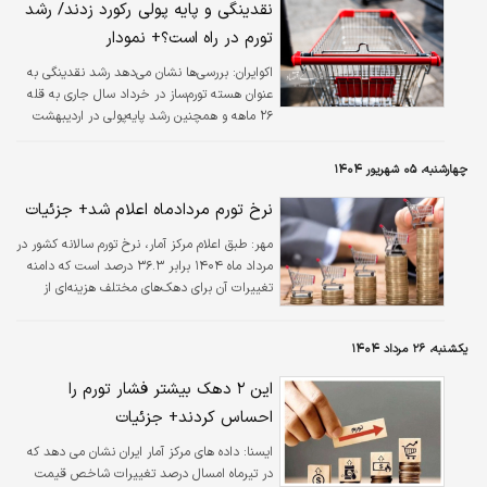
نقدینگی و پایه پولی رکورد زدند/ رشد
تورم در راه است؟+ نمودار
اکوایران:
بررسی‌ها نشان می‌دهد رشد نقدینگی به
عنوان هسته تورم‌ساز در خرداد سال جاری به قله
۲۶ ماهه و همچنین رشد پایه‌پولی در اردیبهشت
امسال به بالاترین مقدار در ۱۶ ماه اخیر رسیده
است.
چهارشنبه، ۰۵ شهریور ۱۴۰۴
نرخ تورم مردادماه اعلام شد+ جزئیات
مهر:
طبق اعلام مرکز آمار، نرخ تورم سالانه کشور در
مرداد ماه ۱۴۰۴ برابر ۳۶.۳ درصد است که دامنه
تغییرات آن برای دهک‌های مختلف هزینه‌ای از
۳۵.۸ درصد برای دهک­­ دهم، تا ۳۶.۸ درصد برای
دهک اول است.
یکشنبه، ۲۶ مرداد ۱۴۰۴
این ۲ دهک بیشتر فشار تورم را
احساس کردند+ جزئیات
ايسنا:
داده های مرکز آمار ایران نشان می دهد که
در تیرماه امسال درصد تغییرات شاخص قیمت