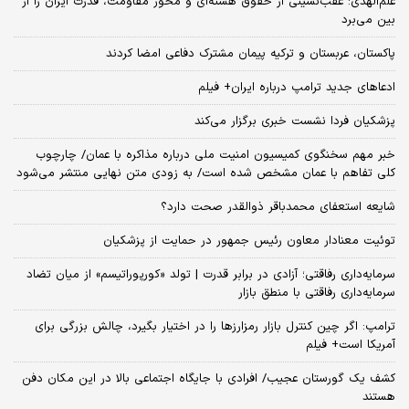
علم‌الهدی: عقب‌نشینی از حقوق هسته‌ای و محور مقاومت، قدرت ایران را از
بین می‌برد
پاکستان، عربستان و ترکیه پیمان مشترک دفاعی امضا کردند
ادعاهای جدید ترامپ درباره ایران+ فیلم
پزشکیان فردا نشست خبری برگزار می‌کند
خبر مهم سخنگوی کمیسیون امنیت ملی درباره مذاکره با عمان/ چارچوب
کلی تفاهم با عمان مشخص شده است/ به زودی متن نهایی منتشر می‌شود
شایعه استعفای محمدباقر ذوالقدر صحت دارد؟
توئیت معنادار معاون رئیس جمهور در حمایت از پزشکیان
سرمایه‌داری رفاقتی؛ آزادی در برابر قدرت | تولد «کورپوراتیسم» از میان تضاد
سرمایه‌داری رفاقتی با منطق بازار
ترامپ: اگر چین کنترل بازار رمزارزها را در اختیار بگیرد، چالش بزرگی برای
آمریکا است+ فیلم
کشف یک گورستان عجیب/ افرادی با جایگاه اجتماعی بالا در این مکان دفن
هستند