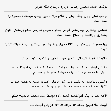
توئیت جدید محسن رضایی درباره بازشدن تنگه هرمز
ترامپ زمان پایان جنگ ایران را اعلام کرد/ تامین برخی مهمات «محدودتر»
شده است
اعتراض پرستاران بیمارستان فیاض بخش/ رئیس سازمان نظام پرستاری: هیچ
پرستاری بازداشت یا اخراج نشده است
چرا مصر در پیوستن به ائتلاف دریایی به رهبری عربستان علیه انصارالله تردید
دارد؟
خانواده شهید لاریجانی ادعای سردار کوثری را تکذیب کرد +جزئیات
واکنش ارتش آمریکا به پرتاب موشک بالستیک کره شمالی/ آمریکا: در حال
رایزنی با متحدان درباره پرتاب موشک‌های اخیر هستیم
واکنش زیدآبادی به تغییر دبیر شورای عالی امنیت ملی/ به همان صورتی
اتفاق افتاد که سید محمد باقر خرازی از آن خبر داده بود
اقامه نماز بر پیکر ابوالقاسم قاسم زاده توسط سید محمد خاتمی+ فیلم
قیمت طلا امروز جمعه ۱۶ مرداد ۱۴۰۵/ افزایش قیمت طلا