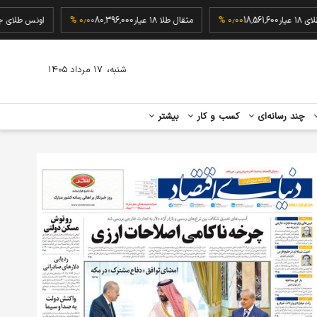
گرم طلای ۱۸ عیار
18,561,600
۰٫۰۰ %
مثقال طلا ۱۸ عیار
80,396,000
۰٫۰۰ %
اونس ط
،
شنبه
۱۷ مرداد ۱۴۰۵
چند رسانه‌ای
کسب و کار
بیشتر