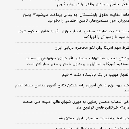
تکی باشیم و برادری واقعی را در پیش گیریم
ابه التفاوت حقوق بازنشستگان چه زمانی پرداخت می‌شود؟/ پاسخ
دیرکل امور مستمری‌های تامین اجتماعی را بخوانید
مله تند یک نماینده مجلس به باقر خرازی: اگر به شلاق محکوم شوی
اضرم با وضو آن را اجرا کنم
رط مهم آمریکا برای لغو محاصره دریایی ایران
اکنش ابطحی به اظهارات جنجالی باقر خرازی؛ حرفهایش از حملات
ستقیم آمریکا و اسرائیل و براندازان تلختر و حتی خطرناکتر است
نفجار مهیب در یک پالایشگاه نفت + فیلم
بر مهم برای دانش آموزان پایه هفتم/ نتایج آزمون مدارس سمپاد اعلام
د
بر انتصاب محسن رضایی به دبیری شورای عالی امنیت ملی صحت
ارد؟/ خبرگزاری فارس توضیح داد
واننده پیشکسوت موسیقی ایران بستری شد
صادف شدید در این محور/ ۴ نفر جان باختند