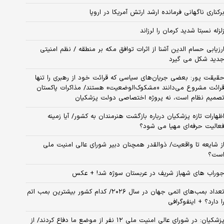
رکناری ناگهانی فرمانده ارشد ارتش آمریکا در اروپا
لزله نسبتا شدید کرمان را لرزاند
رزیابی حسام الدین آشنا از اثرات توافق مکه بر منطقه / نظم امنیتی
دید شکل می گیرد
قیقت پور: بعضی جریان‌های سیاسی که قرائت خود از رهبری را تنها
رائت مشروع می‌دانند «مشکوک‌الوضعیت» هستند/ مذاکرات پاکستان
صمیم نظام است، نه پروژه اختصاصی دولت پزشکیان
ظهارات تازه پزشکیان درباره بازگشت هنرمندان به کشور/ آیا زمینه
عالیت حرفه‌ای مهیا می شود؟
ز شایعه تا واقعیت/ ذوالقدر همچنان دبیر شورای ‌عالی امنیت ملی
ست؟
وراب های شهباز شریف در عربستان سوژه شد! + عکس
تعداد بمب‌های اتمی جهان در سال ۲۰۲۶/ کدام کشور بیشترین بمب اتم
ا دارد؟ + اینفوگرافی
پزشکیان: در شورای عالی امنیت ملی ۱۲ نفر از موضع ما دفاع کردند/ از