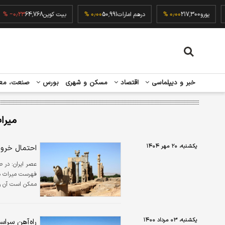
۰٫۰
یورو
217,300
۰٫۰۰ %
درهم امارات
50,991
۰٫۰۰ %
بیت کوین
64,768
۰٫۲۳ %
خبر و دیپلماسی
اقتصاد
مسکن و شهری
بورس
صنعت، مع
میرا
یکشنبه، ۲۰ مهر ۱۴۰۴
احتمال خرو
عصر ایران:
در ص
فهرست میراث در
ممکن است آن ر
یکشنبه، ۰۳ مرداد ۱۴۰۰
راه‌آهن سراس