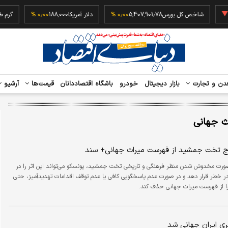
‎−
شاخص کل بورس
5,407,901.78
۰٫۰۰ %
دلار آمریکا
188,000
۰٫۰۰ %
دن و تجارت
بازار دیجیتال
خودرو
باشگاه اقتصاددانان
قیمت‌ها
آرشیو
ث جهانی
ج تخت جمشید از فهرست میراث جهانی+ سند
ورت مخدوش شدن منظر فرهنگی و تاریخی تخت جمشید، یونسکو می‌تواند این اثر را در
 خطر قرار دهد و در صورت عدم پاسخگویی کافی یا عدم توقف اقدامات تهدیدآمیز، حتی
ا از فهرست میراث جهانی حذف کند.
ری ایران جهانی شد