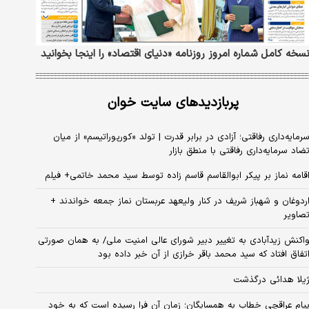
سخه کامل شماره امروز روزنامه «دنیای‌ اقتصاد» را اینجا بخوانید
پربازدیدهای سایت خوان
رمایه‌داری رفاقتی؛ آزادی در برابر قدرت | تولد «کورپوراتیسم» از میان
ضاد سرمایه‌داری رفاقتی با منطق بازار
قامه نماز بر پیکر ابوالقاسم قاسم زاده توسط سید محمد خاتمی+ فیلم
ردوغان و شهباز شریف در کنار ولیعهد عربستان نماز جمعه خواندند +
صاویر
اکنش زیدآبادی به تغییر دبیر شورای عالی امنیت ملی/ به همان صورتی
تفاق افتاد که سید محمد باقر خرازی از آن خبر داده بود
یلا هدائی درگذشت
یام عراقچی خطاب به همسایگان؛ زمان آن فرا رسیده است که به خود