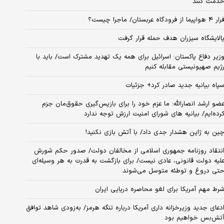
دمت کنند
ر ۴ هواپیما از فرودگاه عربستان/ ماجرا چیست؟
الایشگاه سیزران هدف حمله قرار گرفت
زیر دفاع پاکستان: اسرائیل برای همه یک تهدید مشترک است/ باید با
ژیم صهیونیستی مقابله کنیم
پاه بیانیه جدید صادر کرد+ جزئیات
ضو ارشد انصارالله: ما عزم خود را برای بازپس‌گیری حقوق‌مان جزم
رده‌ایم/ بیانیه‌ های شورای امنیت ارزش توجه ندارد
ین به ژاپن هشدار جدی داد/ با آتش بازی نکنید!
نتقاد روزنامه جمهوری اسلامی از مخالفان دولت/ صدور حکم شورش
لیه دولت قانونی، عادی نیست/ برای بازگشت به قدرت به هر وسیله‌ای
تی دروغ و توطئه متوسل می‌شوند
رط مهم آمریکا برای لغو محاصره دریایی ایران
دعای جدید وزیرخزانه داری آمریکا درباره تنگه هرمز/ به‌زودی شاهد توافق
تش‌بس خواهیم بود