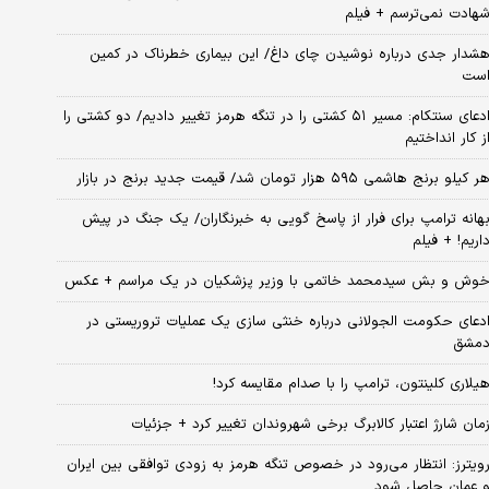
هادت نمی‌ترسم + فیلم
شدار جدی درباره نوشیدن چای داغ/ این بیماری خطرناک در کمین
ست
ادعای سنتکام: مسیر ۵۱ کشتی را در تنگه هرمز تغییر دادیم/ دو کشتی را
ز کار انداختیم
ر کیلو برنج هاشمی ۵۹۵ هزار تومان شد/ قیمت جدید برنج در بازار
هانه ترامپ برای فرار از پاسخ گویی به خبرنگاران/ یک جنگ در پیش
اریم! + فیلم
وش و بش سیدمحمد خاتمی با وزیر پزشکیان در یک مراسم + عکس
دعای حکومت الجولانی درباره خنثی سازی یک عملیات تروریستی در
مشق
یلاری کلینتون، ترامپ را با صدام مقایسه کرد!
مان شارژ اعتبار کالابرگ برخی شهروندان تغییر کرد + جزئیات
ویترز: انتظار می‌رود در خصوص تنگه هرمز به زودی توافقی بین ایران
 عمان حاصل شود