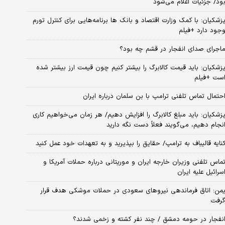
ود/ جزئیات اعلام می‌شود
زشکیان: با کمک وزارت اقتصاد و بانک ها برنامه‌هایی برای کنترل تورم
جود دارد +فیلم
اجرای صدای انفجار در قشم چه بود؟
زشکیان: باید قیمت کالابرگ را بیشتر کنیم چون قیمت ارز بیشتر شده
ست +فیلم
حتمال تماس تلفنی ترامپ با بن سلمان درباره ایران
زشکیان: باید مبلغ کالابرگ را افزایش دهیم/ هر زمان می‌خواهیم کاری
نجام دهیم، می‌گویند فعلاً دست نگه دارید
نایه قالیباف به ترامپ/ حقایق را بپذیرید و به تعهدات خود عمل کنید
ماس تلفنی وزیران خارجه ایران و موریتانی درباره حملات آمریکا و
سرائیل علیه ایران
من: اتاق فرماندهی نیروهای سعودی در حملات موشکی هدف قرار
رفت
نفجار در حومه دمشق / چند نفر کشته و زخمی شدند؟