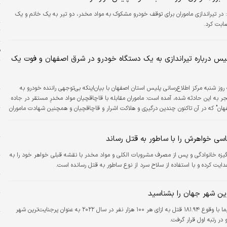
ب
:
در تیراندازی ماموران برای توقف خودرو مشکوک به مواد مخدر، دو تیر به یک خانم و یک
ابت کرد.
ت
ف
س درباره تیراندازی به یک دستگاه خودرو در شرق اصفهان و فوت یک
ج
ز
 روز شنبه مرکز اطلاع‌رسانی پلیس استان اصفهان با بیان‌اینکه بی‌توجهی راننده خودرو به
ج
ر به این حادثه شده، آمده است: ماموران مقابله با قاچاقچیان مواد مخدرِ مستقر در جاده
هان" که در آن تاکنون چندین درگیری و هلاکت اشرار و قاچاقچیان و همچنین شهادت ماموران
و
ده است، هنگام غروب به یک دستگاه خودروی سواری با پلاک غیربومی مشکوک می‌شوند و به
خ
ی‌دهند اما راننده به مسیر خود ادامه می‌دهد و از صحنه می‌گریزد.
اسی خواهرش را با ساطور به قتل رساند
ح
گیزه خانوادگی و پس از مصرف مشروبات الکلی و مواد مخدر با نقشه قبلی خواهر خود را به
زل
دایت کرده و با استفاده از سلاح سرد از نوع ساطور به قتل رسانده است.
ر
ین شهر جهان را بشناسید
پ
شهر کولیما با وقوع ۱۸۱.۹۴ قتل به ازای هر ۱۰۰ هزار نفر در سال ۲۰۲۲ به عنوان پرجنایت‌ترین شهر
ر رتبه اول قرار گرفت.
ض