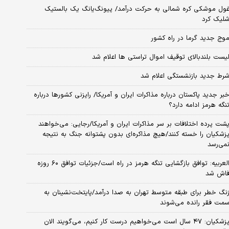
ول موشکی کره شمالی به حرکت درآمد/ پیونگ‌یانگ یک بالستیک
لیک کرد
وج جدید گرما در راه کشور
یست بلندبالای توقیف اموال تراستی ها اعلام شد
رط جدید بازنشستگی اعلام شد
بر جدید پاکستان درباره مذاکرات ایران و آمریکا/ رایزنی کشورها درباره
نگه هرمز ادامه دارد؟
شت پرده اختلافات بر سر مذاکرات ایران و آمریکا/رجایی: می‌خواهند
زشکیان را خسته کنند/هیچ مذاکره‌ای بدون پشتوانه جنگ به نتیجه
می‌رسد
العربیه: توافق بازگشایی تنگه هرمز در راه است/جزئیات توافق ۶۰ روزه
اش شد
نگ خطر برای طبقه متوسط تهران به صدا درآمد/پایتخت‌نشینان به
مت فقر رانده می‌شوند
پزشکیان: ۴۷ سال است می‌خواهیم درست کار کنیم، می‌گویند الان