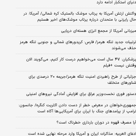
نیای استکبار ادامه دارد
اکنش ارتش آمریکا به پرتاب موشک بالستیک کره شمالی/ آمریکا: در
ال رایزنی با متحدان درباره پرتاب موشک‌های اخیر هستیم
یزبانی آمریکا از مجمع انرژی هسته‌ای دریایی
رتیبات جدید تنگه هرمز/ فارس: کریدورهای شمالی و جنوبی تنگه هرمز
ذف می‌شوند
پزشکیان: ۴۷ سال است می‌خواهیم درست کار کنیم، می‌گویند الان
قتش نیست +فیلم
جزئیاتی از طرح راهبردی امنیت تنگه هرمز/جریمه ۲۰ درصدی برای
ناورهای متخلف
ستور فوری نخست‌وزیر عراق برای افزایش آمادگی نیروهای امنیتی
مهوری‌خواهان در معرض خطر از دست دادن اکثریت کنگره/ جانسون:
رامپ از پیامدهای جنگ با ایران برای آمریکایی‌ها آگاه است
یا مصرف قهوه در دوران بارداری خطرناک است؟
دعای العربیه: مذاکرات ایران و آمریکا وارد مرحله نهایی شده است