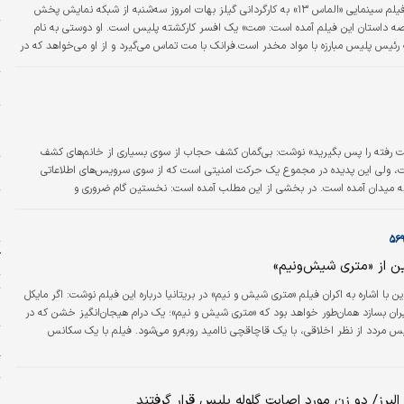
ب
فیلم سینمایی «الماس ۱۳» به کارگردانی گیلز بهات امروز سه‌شنبه از شبکه نمایش پخش
صه داستان این فیلم آمده است: «مت» یک افسر کارکشته پلیس است. او دوستی به نام
پ
 رئیس پلیس مبارزه با مواد مخدر است.فرانک با مت تماس می‌گیرد و از او می‌خواهد که در
و
مک کند. فرانک تصمیم دارد در ظاهر به معامله با سران مواد مخدر بپردازد و...
م
پ
ا
رقت رفته را پس بگیرید» نوشت: بی‌گمان کشف حجاب از سوی بسیاری از خانم‌های کشف
است، ولی این پدیده در مجموع یک حرکت امنیتی است که از سوی سرویس‌های اطلاعاتی
ا
و به میدان آمده است. در بخشی از این مطلب آمده است: نخستین گام ضروری و
پ
اب آنان است. همان‌گونه که معتاد فریب‌خورده را به حال خود رها نمی‌کنند تا با ‌اندرز و
ا
ک
ن از «متری شیش‌ونیم»
ت
ن با اشاره به اکران فیلم «متری شیش و نیم» در بریتانیا درباره این فیلم نوشت: اگر مایکل
ا
یران بسازد همان‌طور خواهد بود که «متری شیش و نیم»؛ یک درام هیجان‌انگیز خشن که در
س مردد از نظر اخلاقی، با یک قاچاقچی ناامید روبه‌رو می‌شود. فیلم با یک سکانس
ی
وفانی شروع می‌شود که در آن یک افسر پلیس در تعقیب یک فروشنده مواد مخدر با
گ
ن در دست است.
ا
 البرز/ دو زن مورد اصابت گلوله پلیس قرار گرفتند