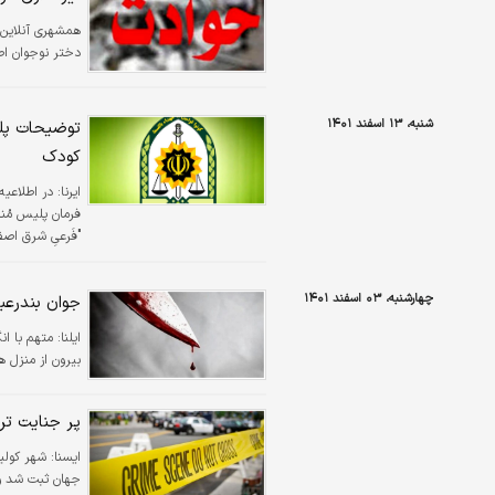
همشهری آنلاین
دختر نوجوان اص
شنبه، ۱۳ اسفند ۱۴۰۱
توضیحات پلی
کودک
ایرنا:
در اطلاعیه
فرمان پلیس مُنج
"فَرعیِ شرق اصف
انتظامی رُخ دا
آن فرمان ایست م
چهارشنبه، ۰۳ اسفند ۱۴۰۱
جوان بندرعب
ایلنا:
متهم با ان
بیرون از منزل ه
پر جنایت تر
ايسنا:
جهان ثبت شد و د