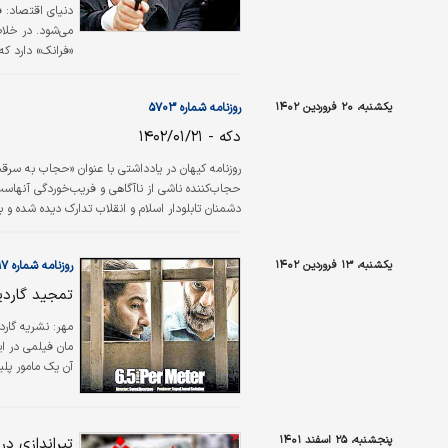
دنیای اقتصاد:
می‌شود. در خلا
«فرانک» دارد که
یک نقشه به او ک
یکشنبه، ۲۰ فروردین ۱۴۰۲
روزنامه شماره ۵۷۰۳
دکه - ۱۴۰۲/۰۱/۲۱
روزنامه کیهان در یادداشتی با عنوان «حجاب به س
‌حجاب‌‌کننده ناشی از ناآگاهی و فریب‌خوردگی آنه
دشمنان تابلودار اسلام و انقلاب تدارک دیده شده 
اجتناب‌ناپذیر در این مسیر، پیشگیری جدی از کشف حج
نصیحت…
یکشنبه، ۱۳ فروردین ۱۴۰۲
روزنامه شماره ۵۶۹۷
تمجید گاردی
مهر:
نشریه گاردی
مان فیلمی در ا
آن یک مامور پلی
تعقیب و گریز ط
کیسه‌ای هرویی
پنجشنبه، ۲۵ اسفند ۱۴۰۱
تیراندازی در