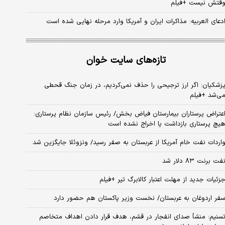
قتش نیست +فیلم
دعای العربیه: مذاکرات ایران و آمریکا وارد مرحله نهایی شده است
تازه‌های سایت خوان
زشکیان: اگر ارز ترجیحی را حذف نمی‌کردیم، در زمان جنگ قحطی
ی‌شد +فیلم
عتراض پرستاران بیمارستان فیاض بخش/ رئیس سازمان نظام پرستاری:
یچ پرستاری بازداشت یا اخراج نشده است
اردات نفت خام آمریکا از عربستان به صفر رسید/ ونزوئلا جایگزین شد
فت برنت ۸۳ دلار شد
زئیات جدید از مهلت اعتبار کالابرگ تیر +فیلم
فر اردوغان به عربستان/ نخست وزیر پاکستان هم حضور دارد
سنیم: منشأ صدای انفجار در قشم، هدف قرار دادن اهداف متخاصم