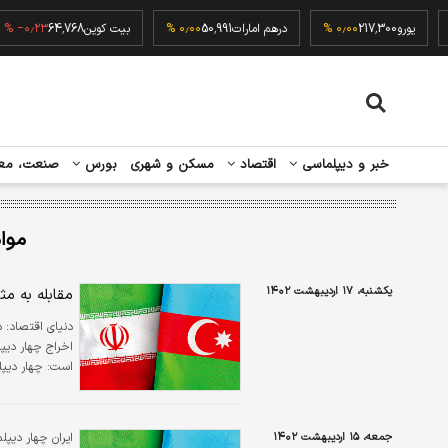
۰٫۰۰ 
یورو
217,300
۰٫۰۰ %
درهم امارات
50,991
۰٫۰۰ %
بیت کوین
64,768
۲۳ %
خبر و دیپلماسی
اقتصاد
مسکن و شهری
بورس
صنعت، مع
موا
یکشنبه، ۱۷ اردیبهشت ۱۴۰۲
مقابله به م
دنیای اقتصاد:
د
اخراج چهار دیپل
است: چهار دیپلم
اخراج شدند.
جمعه، ۱۵ اردیبهشت ۱۴۰۲
ایران چهار دیپل