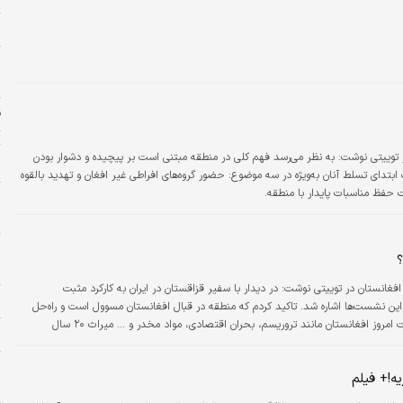
ز
م
خ
ق
ت
 توییتی نوشت: به نظر می‌رسد فهم کلی در منطقه مبتنی است بر پیچیده و‏‏‌ دشوار بودن
س
ابتدای تسلط آنان به‌ویژه در سه موضوع: حضور گروه‌های افراطی غیر افغان و تهدید بالقوه
ر
ل
و
ح
غانستان در توییتی نوشت: در دیدار با سفیر قزاقستان در ایران به کارکرد مثبت
خ
‏‌های منطقه‏‏‌ای و انتظار نقش حمایتی UN از این نشست‏‏‌ها اشاره شد. تاکید کردم که منطقه در قبال افغانستان مسوول است و راه‌حل
بحران افغانستان باید در منطقه دنبال شود. مشکلات امروز افغانستان مانند تروریسم، بحران اقتصادی، مواد مخدر و ... میراث ۲۰ سال
پ
سیر پایان‌بخشی به مشکلات مردم افغانستان باشد.
یه!+ فیلم
ه