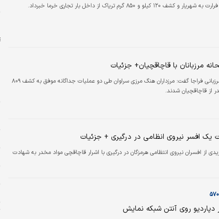
و
 ۱۲۰ کیلو و ۸۵۰ گرم تریاک از داخل بار تجاری خرما خبرداد.
ا
انه مرزبانان با قاچاقچیان+ جزئیات
فرمانده مرزبانی فراجا گفت: مرزداران هنگ مرزی سراوان طی دو عملیات جداگانه موفق به کشف ۸۰۹
پ
در از قاچاقچیان شدند.
م
ا
ه
 یک افسر نیروی انظامی در درگیری + جزئیات
و
دی از افسران نیروی انتظامی هرمزگان در درگیری با اشرار قاچاقچی مواد مخدر به شهادت
ن
ج
س
ر دپاردیو روی آنتن شبکه نمایش
ت