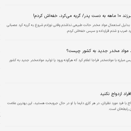
د
و
ی‌کرد، خفه‌اش کردم!
ح
 بدلیل استعمال مواد مخدر حالت طبیعی نداشتم وقتی نوزادم شروع به گریه کرد عصبانی
م
رد ضرب و شتم قرارداده و سپس خفه‌اش کردم.
ت
ح
د مواد مخدر جدید به کشور چیست؟
 مبارزه با موادمخدر فراجا اعلام کرد که هرگونه ورود یا تولید موادمخدر جدید به کشور
و
ش
د
فراد ازدواج نکنید
ج
اج با فرد مورد نظرتان، در هر کاری دایما با او در حال جروبحث هستید، این بهترین علامت
ت
رابطه‌تان است.
آ
ا