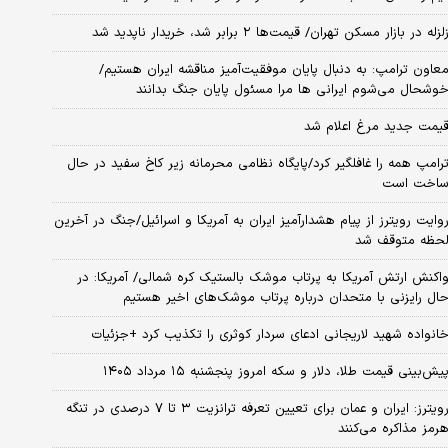
لزله در بازار مسکن تهران/ قیمت‌ها ۲ برابر شد، خریدار ناپدید شد
عاون ترامپ: به دنبال پایان موفقیت‌آمیز مناقشه ایران هستیم/
وشحال می‌شوم ایرانی ها مرا مسئول پایان جنگ بدانند
یمت جدید مرغ اعلام شد
رامپ همه را غافلگیر کرد/پایگاه نظامی محرمانه زیر کاخ سفید در حال
اخت است
وایت رویترز از پیام هشدارآمیز ایران به آمریکا و اسرائیل/جنگ در آخرین
حظه متوقف شد
اکنش ارتش آمریکا به پرتاب موشک بالستیک کره شمالی/ آمریکا: در
ال رایزنی با متحدان درباره پرتاب موشک‌های اخیر هستیم
انواده شهید لاریجانی ادعای سردار کوثری را تکذیب کرد +جزئیات
یش‌بینی قیمت طلا، دلار و سکه امروز پنجشنبه ۱۵ مرداد ۱۴۰۵
رویترز: ایران و عمان برای تعیین تعرفه ترانزیت ۳ تا ۷ درصدی در تنگه
رمز مذاکره می‌کنند