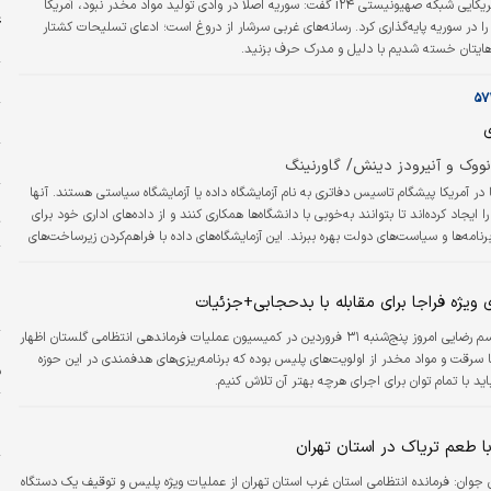
«حسن مرهج» در پاسخ به تحلیلگر آمریکایی شبکه صهیونیستی i۲۴ گفت: سوریه اصلا در وادی تولید مواد مخدر نبود، آمریکا
غ
 در سوریه پایه‌گذاری کرد. رسانه‌های غربی سرشار از دروغ است؛ ادعای تسلیحات کشتار
ش
‌هایتان خسته شدیم با دلیل و مدرک حرف بزنید.
م
ل
ی
ش
ووک و آنیرودز دینش/ گاورنینگ
ها در آمریکا پیشگام تاسیس دفاتری به نام آزمایشگاه داده یا آزمایشگاه سیاستی هستند. آنها
خ
 را ایجاد کرده‌‌‌اند تا بتوانند به‌خوبی با دانشگاه‌‌‌ها همکاری کنند و از داده‌‌‌های اداری خود برای
ت
رنامه‌‌‌ها و سیاست‌‌‌های دولت بهره ببرند. این آزمایشگاه‌‌‌های داده با فراهم‌کردن زیرساخت‌‌‌های
‌های حاکمیتی برای کمک به دولت‌‌‌ها برای دستیابی به استعدادهای تحلیلی بسیار موردنیاز، به
پ
 به بینش و هدایت بیشتر سیاستگذاری مبتنی بر شواهد…
پ
 ویژه فراجا برای مقابله با بدحجابی+جزئیات
ن
سردار قاسم رضایی امروز پنج‌شنبه ۳۱ فروردین در کمیسیون عملیات فرماندهی انتظامی گلستان اظهار
 سرقت و مواد مخدر از اولویت‌های پلیس بوده که برنامه‌ریزی‌های هدفمندی در این حوزه
ف
ید با تمام توان برای اجرای هرچه بهتر آن تلاش کنیم.
ز
س
 طعم تریاک در استان تهران
ن جوان:
فرمانده انتظامی استان غرب استان تهران از عملیات ویژه پلیس و توقیف یک دستگاه