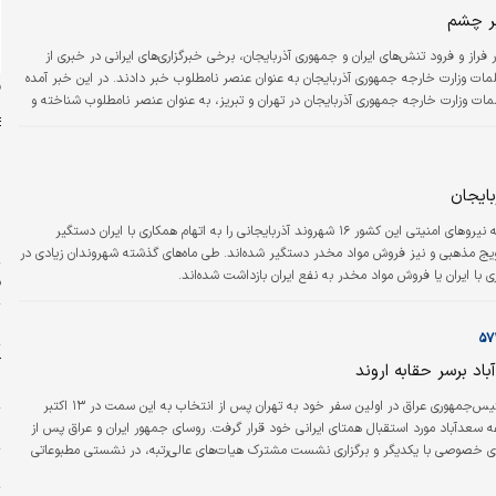
بر چشم
 فراز و فرود تنش‌های ایران و جمهوری آذربایجان، برخی خبرگزاری‌های ایرانی در خبری از
مات وزارت خارجه جمهوری آذربایجان به عنوان عنصر نامطلوب خبر دادند. در این خبر آمده
ن
ات وزارت خارجه جمهوری آذربایجان در تهران و تبریز، به عنوان عنصر نامطلوب شناخته و
بایجان
ش
رسانه‌های جمهوری آذربایجان مدعی شدند که نیروهای امنیتی این کشور ۱۶ شهروند آذربایجانی را به اتهام همکاری با ایران دستگیر
ش
م ترویج مذهبی و نیز فروش مواد مخدر دستگیر شده‌اند. طی ماه‌‌‌های گذشته شهروندان زیادی در
ف
م
آ
اد برسر حقابه اروند
ب
رئیس‌جمهوری عراق در اولین سفر خود به تهران پس از انتخاب به این سمت در ۱۳ اکتبر
س
موعه سعدآباد مورد استقبال همتای ایرانی خود قرار گرفت. روسای جمهور ایران و عراق پس از
ی خصوصی با یکدیگر و برگزاری نشست مشترک هیات‌‌‌های عالی‌‌‌رتبه، در نشستی مطبوعاتی
پ
ای خود را تشریح خواهند کرد.
ت