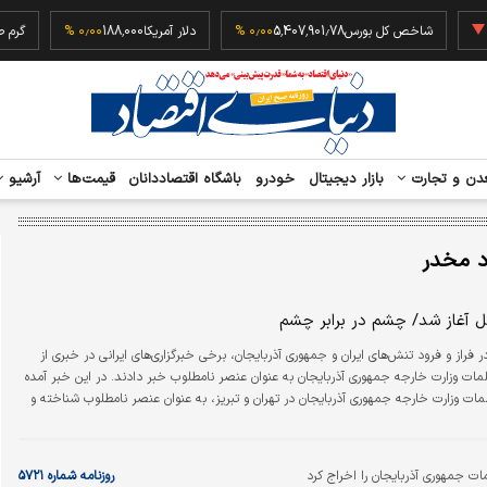
‎−۰٫
شاخص کل بورس
5,407,901.78
۰٫۰۰ %
دلار آمریکا
188,000
۰٫۰۰ %
دن و تجارت
بازار دیجیتال
خودرو
باشگاه اقتصاددانان
قیمت‌ها
آرشیو
د مخدر
ثل آغاز شد/ چشم در برابر چشم
ر فراز و فرود تنش‌های ایران و جمهوری آذربایجان، برخی خبرگزاری‌های ایرانی در خبری از
مات وزارت خارجه جمهوری آذربایجان به عنوان عنصر نامطلوب خبر دادند. در این خبر آمده
ات وزارت خارجه جمهوری آذربایجان در تهران و تبریز، به عنوان عنصر نامطلوب شناخته و
مات جمهوری آذربایجان را اخراج کرد
روزنامه شماره ۵۷۲۱