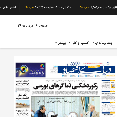
گرم طلای ۱۸ عیار
18,561,600
۰٫۰۰ %
مثقال طلا ۱۸ عیار
80,396,000
۰٫۰۰ %
اونس 
،
جمعه
۱۶ مرداد ۱۴۰۵
چند رسانه‌ای
کسب و کار
بیشتر