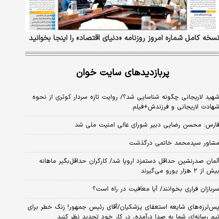
سخه کامل شماره امروز روزنامه «دنیای‌ اقتصاد» را اینجا بخوانید
پربازدیدهای سایت خوان
هید لاریجانی چگونه شناسایی شد؟/ روایت تازه سردار کوثری از نحوه
هادت لاریجانی و فرزندش+فیلم
ارس: محسن رضایی دبیر شورای عالی امنیت ملی شد
شاور سیدمحمد خاتمی درگذشت
لمان صدرنشین حداقل دستمزد اروپا شد/ کارگران حداقل‌بگیر ماهانه
یش از ۲ هزار یورو می‌گیرند
ربازان فراری بخوانند/ آیا معافیت در راه است؟
س‌لرزه‌های شایعه استعفای پزشکیان/آقای رئیس جمهور! زنگ خطر برای
یم رسانه‌ای شما به صدا درآمده، در کار خود تجدید نظر کنید