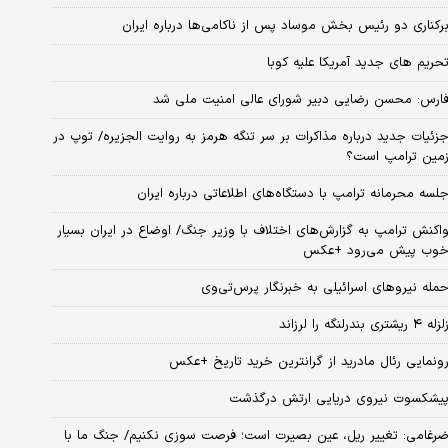
رکناری دو رئیس بخش موساد پس از ناکامی‌ها درباره ایران
حریم های جدید آمریکا علیه کوبا
ارس: محسن رضایی دبیر شورای عالی امنیت ملی شد
زئیات جدید درباره مذاکرات بر سر تنگه هرمز به روایت الجزیره/ توپ در
مین ترامپ است؟
لسه محرمانه ترامپ با دستگاه‌های اطلاعاتی درباره ایران
اکنش ترامپ به گزارش‌های اختلاف با وزیر جنگ/ اوضاع در ایران بسیار
وب پیش می‌رود +عکس
مله نیروهای اسرائیلی به خبرنگار پرس‌تی‌وی
زله ۴ ریشتری بندرلنگه را لرزاند
ونمایی رئال مادرید از گرانترین خرید تاریخ +عکس
یشکسوت نیروی دریایی ارتش درگذشت
رغامی: تغییر ریل، عین بصیرت است؛ فرصت سوزی نکنیم/ جنگ ما با