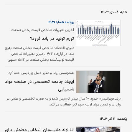
تخصصی و حرفه‌ای است. در این مقاله به بررسی
علل گرفتگی لوله‌ها، روش‌های رفع گرفتگی و
شنبه، ۰۸ دی ۱۴۰۳
چگونگی دریافت خدمات تخصصی در تهران
پرداخته‌ایم.
روزنامه شماره ۶۱۸۹
آخرین تغییرات شاخص قیمت بخش صنعت
اکران شد؛
تورم تولید در باند فرود؟
دنیای اقتصاد:
شاخص قیمت بخش صنعت به‌روز
شد. در آبان‌ماه ۱۴۰۳، میزان تغییرات شاخص
قیمت تولیدکننده بخش صنعت در ۱۲ماه‌‌ منتهی
به این ماه نسبت به دوره مشابه سال قبل،
۲۳.۱‌درصد است که در مقایسه با همین اطلاع در
هم‌موسس برند و مدیر عامل ویراتیس اعلام کرد:
ماه قبل که معادل ۲۳.۸‌درصد بوده، حدود
ایجاد جامعه تخصصی در صنعت مواد
۰.۷واحد‌درصد کاهش داشته است. از آنجا که
شیمیایی
شاخص قیمت تولیدکننده در بخش صنعت و تورم
پیش‌‌‌نگر مصرف‌کننده، نشان‌‌‌دهنده روند نزولی
برند «ویراتیس» حدود ۱۰ سال پیش تاسیس شده و به صورت تخصصی و علمی در
هزینه ساخت و تولید محصولات صنعتی اعم از
واردات و تامین مواد اولیه حوزه تایر فعالیت می‌کند.
مصرفی و... است، می‌‌‌توان اعلام کرد این روند تا
حدی نشان‌‌‌دهنده روند رو به بهبود تورم در کشور
است،…
یکشنبه، ۱۱ آذر ۱۴۰۳
آیا لوله مانیسمان انتخابی مطمئن برای