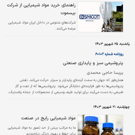
راهنمای خرید مواد شیمیایی از شرکت
بیسموت
شرکت‌های متنوعی در داخل ایران مواد شیمیایی
عرضه می‌کنند.
یکشنبه، ۲۵ شهریور ۱۴۰۳
روزنامه شماره ۶۰۱۰۲
پتروشیمی سبز و پایداری صنعتی
پریسا حاجی محمدی
همان‌طور که جهان به سمت آینده‌ای پایدارتر و سبزتر حرکت می‌کند، نقش
پتروشیمی‌ها به‌ طور فزاینده‌ای نمایانگر می‌شود. پتروشیمی‌ها که از نفت و گاز
طبیعی به دست می‌آیند برای تولید طیف وسیعی از محصولات از جمله پلاستیک،
لاستیک و سایر مواد شیمیایی استفاده می‌شوند. حال این سوال مهم مطرح است که
به راستی پتروشیمی‌ها چه نقشی در آینده سبز خواهند داشت؟ صنعت پتروشیمی
چهارشنبه، ۲۱ شهریور ۱۴۰۳
در رنگ‌ها، اتومبیل، تولید کاغذ، بسته‌بندی، ساخت لوله، لوازم الکتریکی، کالاهای
خانگی، تجهیزات پزشکی، مواد پاک‌کننده، مصالح ساختمانی، پوشاک و…
مواد شیمیایی رایج در صنعت
ما به مراتب بیش از حد تصور به مواد شیمیایی
برای حفظ و بهبود زندگی نیازمندیم.