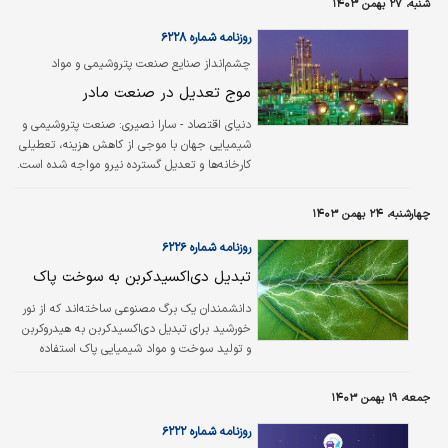
شنبه، ۲۷ بهمن ۱۴۰۳
بخش جدایی‌‌‌‌ناپذیر زندگی مردم تبدیل شده‌اند، اما
کمتر کسی به هزینه‌های پنهان این توسعه
روزنامه شماره ۶۲۲۸
چشمگیر یعنی ضایعات الکترونیکی توجه دارد،
چشم‌‌‌انداز صنایع صنعت پتروشیمی و مواد
پسماندهای فناوری‌های پیشرفته که در فارسی به
شیمیایی در سال ۲۰۲۵ بررسی شد
موج تعدیل در صنعت مادر
«زباله‌‌‌‌های الکترونیکی» تعبیر‌شده، شامل تمامی
وسایل الکترونیکی هستند که دیگر قابل‌استفاده
دنیای اقتصاد - سارا نصیری:
صنعت پتروشیمی و
نبوده و به نخاله‌های بی‌استفاده…
شیمیایی جهان با موجی از کاهش هزینه، تعطیلی
کارخانه‌‌‌ها و تعدیل گسترده نیرو مواجه شده است.
شرکت‌های بزرگ این صنعت در واکنش به فشارهای
اقتصادی، برنامه‌‌‌هایی برای کاهش هزینه‌‌‌ها و
چهارشنبه، ۲۴ بهمن ۱۴۰۳
تعدیل نیرو اجرا کرده‌‌‌اند. به عنوان مثال، یکی از
غول‌‌‌های صنعت پتروشیمی اعلام کرده است که
روزنامه شماره ۶۲۲۶
۱۵۰۰ شغل را حذف خواهد کرد تا هزینه‌‌‌ها را
تبدیل دی‏‏‏‏‌اکسیدکربن به سوخت پاک
کاهش دهد. همچنین، یک شرکت دیگر سال
گذشته ۵۵۰۰ شغل را، عمدتا در بخش‌‌‌های
دانشمندان یک برگ مصنوعی ساخته‌اند که از نور
مدیریتی، کاهش داد تا ۵۰۰ میلیون یورو
خورشید برای تبدیل دی‌‌‌‌‌اکسیدکربن به هیدروکربن
صرفه‌‌‌جویی کند.
و تولید سوخت و مواد شیمیایی پاک استفاده
می‌کند و جایگزینی پایدار برای سوخت‌های فسیلی
به‌‌‌‌‌شمار می‌رود. به گزارش «ایرنا» از تارنمای
جمعه، ۱۹ بهمن ۱۴۰۳
سای‌‌‌‌‌تک‌‌‌‌‌دیلی، پژوهشگران دانشگاه کمبریج انگلیس
و دانشگاه کالیفرنیا برکلی آمریکا روشی عملی برای
روزنامه شماره ۶۲۲۲