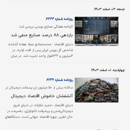
کارگاه‌های فاقد نظارت انجام می‌شود و احتمال
استفاده از مواد شیمیایی خطرناک در آنها وجود
جمعه، ۰۳ اسفند ۱۴۰۳
دارد.
روزنامه شماره ۶۲۳۳
کارنامه هفتگی صنایع بورسی بررسی شد؛
بازدهی ۸۸ درصد صنایع منفی شد
دنیای اقتصاد - محمدصادق صفا:
هفته گذشته،
شاخص کل بورس ایران پس از افت اولیه، در
۲میلیون و ۷۳۲‌هزار واحد تثبیت شد. در میان
صنایع، تولید کود و ترکیبات نیتروژن با ۷.۷۱درصد
بازدهی مثبت، بهترین عملکرد را داشت و پس از
چهارشنبه، ۰۱ اسفند ۱۴۰۳
آن، مواد شیمیایی-متنوع با ۲.۴۳درصد و تولید
فلزات گرانبهای غیرآهنی با ۱.۹۵درصد در رتبه‌‌‌های
روزنامه شماره ۶۲۳۲
بعدی قرار گرفتند. در مقابل، گروه سخت‌‌‌افزار و
سالانه بیش از ۵۰‌ میلیون ‌تن پسماند دیجیتال در
تجهیزات، ضعیف‌‌‌ترین عملکرد را ثبت کرد و پس از
سطح جهان تولید می‌شود؛
آتشفشان خاموش اقتصاد دیجیتال
آن، فعالیت‌‌‌های مهندسی و حفاری با افت بیش از
۷.۵درصدی در انتهای جدول بازدهی هفتگی قرار
دنیای اقتصاد -حمید ملازاده:
در دنیای امروز
گرفتند. طی هفته گذشته ۸۸‌درصد از صنایع در…
دیجیتالی‌شدن و پیشرفت تکنولوژی، به‌سرعت در
حال تغییر چهره اقتصاد جهانی است. دستگاه‌های
الکترونیکی، از تلفن‌های هوشمند گرفته تا
لپ‌تاپ‌‌‌‌ها، تبلت‌‌‌‌ها و سایر گجت‌‌‌‌های دیجیتال، به