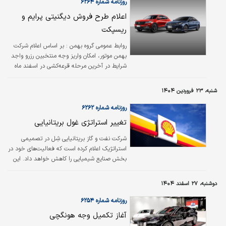
روزنامه شماره ۶۲۶۴
اعلام طرح فروش دیگنیتی پرایم و
ریسپکت
روابط عمومی گروه بهمن : بر اساس اعلام شرکت
بهمن موتور، امکان واریز وجه منتخبین رزرو واجد
شرایط در آخرین مرحله قرعه‌‌‌کشی در اسفند ماه
۱۴۰۳ ویژه سه طرح جایگزینی خودرو‌‌‌های فرسوده،
عادی وحمایت از خانواده و جوانی جمعیت در
شنبه، ۲۳ فروردین ۱۴۰۴
قالب فروش نقدی با قیمت قطعی برای دو
محصول دیگنیتی پرایم و ریسپکت ۲ فراهم شده
روزنامه شماره ۶۲۶۲
است.
تغییر استراتژی غول بریتانیایی
شرکت نفت و گاز بریتانیایی شِل در تصمیمی
استراتژیک اعلام کرده است که فعالیت‌‌‌های خود در
بخش صنایع شیمیایی را کاهش خواهد داد. این
شرکت قصد دارد تمرکز خود را بر توسعه گاز
طبیعی مایع (LNG) معطوف کند.
دوشنبه، ۲۷ اسفند ۱۴۰۴
روزنامه شماره ۶۲۵۴
آغاز تکمیل وجه هونگچی