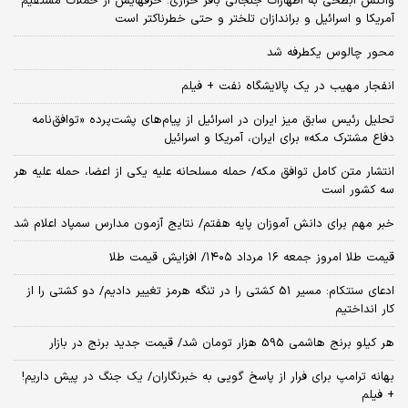
واکنش ابطحی به اظهارات جنجالی باقر خرازی؛ حرفهایش از حملات مستقیم
آمریکا و اسرائیل و براندازان تلختر و حتی خطرناکتر است
محور چالوس یکطرفه شد
انفجار مهیب در یک پالایشگاه نفت + فیلم
تحلیل رئیس سابق میز ایران در اسرائیل از پیام‌های پشت‌پرده «توافق‌نامه
دفاع مشترک مکه» برای ایران، آمریکا و اسرائیل
انتشار متن کامل توافق مکه/ حمله مسلحانه علیه یکی از اعضا، حمله علیه هر
سه کشور است
خبر مهم برای دانش آموزان پایه هفتم/ نتایج آزمون مدارس سمپاد اعلام شد
قیمت طلا امروز جمعه ۱۶ مرداد ۱۴۰۵/ افزایش قیمت طلا
ادعای سنتکام: مسیر 51 کشتی را در تنگه هرمز تغییر دادیم/ دو کشتی را از
کار انداختیم
هر کیلو برنج هاشمی 595 هزار تومان شد/ قیمت جدید برنج در بازار
بهانه ترامپ برای فرار از پاسخ گویی به خبرنگاران/ یک جنگ در پیش داریم!
+ فیلم