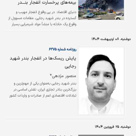
بیمه‌های پرخسارت انفجار بنـــدر
دنیای اقتصاد:
در پی وقوع انفجار مهیب و
گسترده در بندر شهید رجایی، مقامات مسوول از
وقوع یک حادثه با منشأ مواد شیمیایی بسیار
خطرناک خبر داده‌‌اند. بر اساس اطلاعات اولیه،
برخی کالاهایی که در این منطقه انبار شده بودند،
دوشنبه، ۰۸ اردیبهشت ۱۴۰۴
دارای طبقه‌‌بندی ریسک ۸ و ۹ بوده‌‌اند. این کالاها
که از نوع سریع‌‌الاشتعال و به شدت خطرناک
روزنامه شماره ۶۲۷۵
بودند، منشأ اصلی انفجار گزارش شده‌‌اند. در
پایش ریسک‌ها در انفجار بندر شهید
شرایطی که این مواد در معرض خطر قرار داشتند،
رجایی
وقوع این حادثه غیرقابل اجتناب به نظر می‌‌رسید.
منصور مژدهی*
بندر شهید رجایی به‌عنوان یکی از مهم‌ترین و
بزرگ‌ترین بنادر تجاری ایران، نقش اساسی در
تبادلات اقتصادی اعم از صادرات و واردات کشور
ایفا می‌کند. به‌دلیل حجم بالای تردد کالاها،
خصوصا مواد شیمیایی و قابل اشتعال، وقوع
حوادث صنعتی در این بندر دور از انتظار نیست.
ایمنی چنین بنادری به‌عنوان نقاط کلیدی تبادل کالا
و مواد خطرناک از اهمیت بالایی برخوردار است.
دوشنبه، ۲۵ فروردین ۱۴۰۴