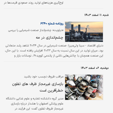
اوج‌گیری هزینه‌های تولید روند صعودی قیمت‌ها در
بخش صنعت را به دنبال داشته است. این تورم،
پیشرانی برای تورم مصرف‌کننده محصولات بخش
شنبه، ۱۱ اسفند ۱۴۰۳
صنعت خواهد بود.
روزنامه شماره ۶۲۴۰
«دیلویت» چشم‏‏‌انداز صنعت شیمیایی را بررسی
کرد؛ مسیر بهبود پایدار در ۲۰۲۵
چشم‏‏‌اندازی در مه
دنیای اقتصاد - سینا ولی‏‏‌میرزا:
صنعت شیمیایی در سال ۲۰۲۴ شاهد رشد متعادلی
بود، میزان تولید در این سال نسبت به سال ۲۰۲۳ افزایش یافته است. با این حال،
این صنعت همچنان با چالش‌‌‌هایی ناشی از پاندمی کووید-۱۹، نوسانات بازار و
فشارهای زیست‌‌‌محیطی روبه‌‌‌رو است. طبق گزارش مرکز انرژی و صنایع دیلویت
(Deloitte)‌، پیش‌بینی می‌شود تولید جهانی مواد شیمیایی در سال ۲۰۲۵ با رشد
دوشنبه، ۰۶ اسفند ۱۴۰۳
۳.۵درصدی همراه باشد.
مراقب ظروف نچسب خود باشید
بازسازی غیرمجاز ظرف های تفلون
خطرآفرین است
مدیر گروه دانشکده تغذیه و علوم غذایی دانشگاه
علوم پزشکی اصفهان با هشدار درباره بازسازی
غیرمجاز ظروف تفلون گفت: این فرآیند در