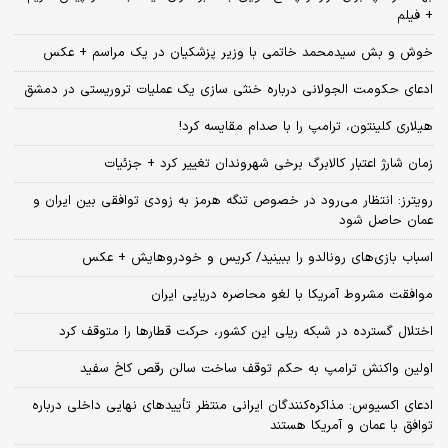
+ فیلم
خوش و بش سیدمحمد خاتمی با وزیر پزشکیان در یک مراسم + عکس
ادعای حکومت الجولانی درباره خنثی سازی یک عملیات تروریستی در دمشق
هیلاری کلینتون، ترامپ را با صدام مقایسه کرد!
زمان شارژ اعتبار کالابرگ برخی شهروندان تغییر کرد + جزئیات
رویترز: انتظار می‌رود در خصوص تنگه هرمز به زودی توافقی بین ایران و
عمان حاصل شود
اسباب‌ بازی‌های رونالدو را ببینید/ کریس و خودروهایش + عکس
موافقت مشروط آمریکا با لغو محاصره دریایی ایران
اختلال گسترده در شبکه ریلی این کشور، حرکت قطارها را متوقف کرد
اولین واکنش ترامپ به حکم توقف ساخت سالن رقص کاخ سفید
ادعای اکسیوس: مذاکره‌کنندگان ایرانی منتظر تأییدهای نهایی داخلی درباره
توافق با عمان و آمریکا هستند