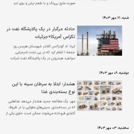
صورت مایع بی‌رنگ و با طعم ترش و بوی تند
شناخته می‌شود.
شنبه، ۲۱ مهر ۱۴۰۳
حادثه مرگبار در یک پالایشگاه نفت در
تگزاس آمریکا+جزئیات
ایرنا:
اد گونزالس کلانتر شهرستان هریس روز
جمعه ا اعلام کرد که در پی نشت شیمیایی
سولفید هیدروژن در یک پالایشگاه نفت شرکت
پمکس در منطقه دی یر پارک، در حدود ۱۸ مایلی
شرق هیوستون، حداقل دو نفر کشته و ۳۵ نفر
دوشنبه، ۰۹ مهر ۱۴۰۳
دیگر زخمی شدند.
هشدار؛ ابتلا به سرطان سینه با این
نوع بسته‌بندی غذا
مهر:
یک مطالعه جدید هشدار می‌دهد غذاهایی
که در بسته‌بندی، سینی‌های مقوایی یا در ظروف
کاغذی فروخته می‌شوند ممکن است حاوی یکی از
نزدیک به ۲۰۰ ماده شیمیایی مرتبط با سرطان
سینه باشند.
سه‌شنبه، ۰۳ مهر ۱۴۰۳