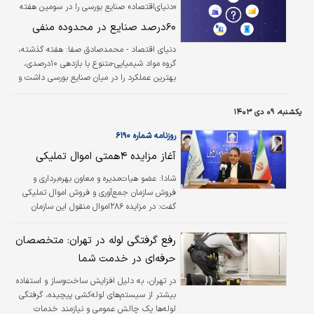
تولید هیدروکربن‌‌‌‌‌ها (مولکول‌‌‌‌‌های متشکل از کربن و
«دنیای‌اقتصاد» صنایع بورسی را در سومین هفته
هیدروژن) فقط با استفاده از نور خورشید طراحی
بهمن بررسی کرد
۶۰‌درصد صنایع در محدوده منفی
کرده‌اند.
دنیای اقتصاد - محمدصادق صفا:
هفته گذشته،
گروه مواد شیمیایی-متنوع با بازدهی ۱۰درصدی،
بهترین عملکرد را در میان صنایع بورسی داشت و
در مقابل، گروه‏‏‌های فعالیت‏‏‌های مرتبط با اوراق
بهادار و سایر محصولات غذایی با افت بیش از
یکشنبه، ۰۹ دی ۱۴۰۳
۳درصد، معاملات خود را در محدوده منفی به
پایان رساندند. به‌طور کلی، صنایع بازار سرمایه طی
روزنامه شماره ۶۱۹۰
هفته گذشته به‏‏‌طور میانگین ۰.۲۲‌درصد بازدهی
آغاز مزایده ۴همتی اموال تملیکی
منفی داشتند، در حالی که شاخص کل بورس با
۰.۰۹‌درصد رشد همراه بود. از میان ۵۲گروه فعال،
شادا: عضو هیات‌مدیره و معاون بهره‌برداری و
۲۰صنعت توانستند بازدهی مثبتی را ثبت کنند.
فروش سازمان جمع‌آوری و فروش اموال تملیکی
کارشناسان معتقدند بهبود شرایط اقتصادی و
گفت: در مزایده ۲۸۶اموال منقول این سازمان
ثبات…
حدود ۴هزار میلیارد تومان کالا به فروش می‌رسد.
رفع گرفتگی لوله در تهران: متخصصان
حرفه‌ای در خدمت شما
در تهران، به دلیل افزایش ساخت‌وساز و استفاده
بیشتر از سیستم‌های لوله‌کشی پیچیده، گرفتگی
لوله‌ها یک چالش عمومی و نیازمند خدمات