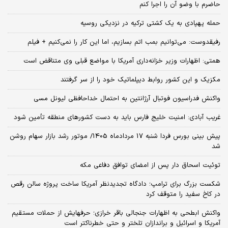
حاضرم با وضو آن را اجرا کنم
حمله پهپادی به یک کشتی ترکیه در نزدیکی روسیه
رفیقدوست: می‌توانیم بمب اتم بسازیم، اما این کار را نمی‌کنیم + فیلم
همتی: اظهارات وزیر خزانه‌داری آمریکا با مواضع قبلی وی متناقض است
مکزیک و این کشور روابط دیپلماتیک خود را از سر گرفتند
واکنش فدراسیون فوتبال آرژانتین به احتمال خداحافظی لیونل مسی
غریب آبادی: امنیت خلیج فارس باید به دست کشورهای منطقه تأمین شود
پیش بینی بورس فردا شنبه 17 مردادماه 1405/ موتور رشد بازار سهام روشن
شد
توئیت اسحاق دار پس از امضای توافق دفاعی مکه
شکست بزرگ برای ترامپ؛ دادگاه تجدیدنظر آمریکا ساخت پروژه سالن رقص
در کاخ سفید را متوقف کرد
واکنش ابطحی به اظهارات جنجالی باقر خرازی؛ حرفهایش از حملات مستقیم
آمریکا و اسرائیل و براندازان تلختر و حتی خطرناکتر است