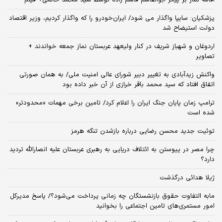
اقامه نماز بر پیکر ابوالقاسم قاسم زاده توسط سید محمد خاتمی+ فیلم
پزشکیان: سایپا واگذار می شود/ ایران‌خودرو را که واگذار کردیم، وزیر اقتصاد
دولت استیضاح شد
اردوغان و شهباز شریف در کنار ولیعهد عربستان نماز جمعه خواندند +
تصاویر
واکنش زیدآبادی به تغییر دبیر شورای عالی امنیت ملی/ به همان صورتی
اتفاق افتاد که سید محمد باقر خرازی از آن خبر داده بود
ترامپ زمان پایان جنگ ایران را اعلام کرد/ تامین برخی مهمات «محدودتر»
شده است
توئیت جدید محسن رضایی درباره بازشدن تنگه هرمز
چرا مصر در پیوستن به ائتلاف دریایی به رهبری عربستان علیه انصارالله تردید
دارد؟
ژیلا هدائی درگذشت
مابه التفاوت حقوق بازنشستگان چه زمانی پرداخت می‌شود؟/ پاسخ مدیرکل
امور مستمری‌های تامین اجتماعی را بخوانید