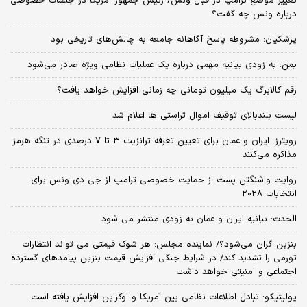
تغییر موضع ترامپ در قبال ونس/ رئیس جمهور آمریکا در جلسات خصوصی
درباره ونس چه گفت؟
پزشکیان: مشروطه پاسخ آگاهانه جامعه به چالش‌های تاریخی بود
یمن: به زودی بیانیه مهمی درباره یک عملیات نظامی ویژه صادر می‌شود
رقم کالابرگ یک میلیون تومانی چه زمانی افزایش خواهد یافت؟
لیست بلندبالای توقیف اموال تراستی ها اعلام شد
رویترز: ایران و عمان برای تعیین تعرفه ترانزیت ۳ تا ۷ درصدی در تنگه هرمز
مذاکره می‌کنند
روایت واشنگتن پست از حمایت خصوصی ترامپ از جی دی ونس برای
انتخابات ۲۰۲۸
الحدث: بیانیه ایران و عمان به زودی منتشر می شود
بنزین گران می‌شود؟/ نماینده مجلس: هر شوک قیمتی می تواند انتظارات
تورمی را تشدید کند/ در شرایط جنگی افزایش قیمت بنزین پیامدهای گسترده
اجتماعی و امنیتی خواهد داشت
پولیتیکو: تبادل اطلاعات نظامی بین آمریکا و اوکراین افزایش یافته است