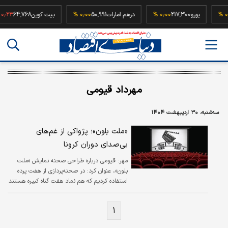
۰٫۰۰ %
یورو
217,300
۰٫۰۰ %
درهم امارات
50,991
۰٫۰۰ %
بیت کوین
64,768
 %
مهرداد قیومی
سه‌شنبه، ۳۰ اردیبهشت ۱۴۰۴
«ملت بلون»؛ پژواکی از غم‌های
بی‌صدای دوران کرونا
مهر:
قیومی درباره طراحی صحنه نمایش «ملت
بلون»، عنوان کرد: در صحنه‌پردازی از هفت پرده
استفاده کردیم که هم نماد هفت گناه کبیره هستند
و هم اشاره‌ای به هفت مرحله تطهیر ذهنی دارند.
این پرده‌ها کمک کردند تا مخاطب با بازتاب ذهن
۱
خسرو همراه تر شود.