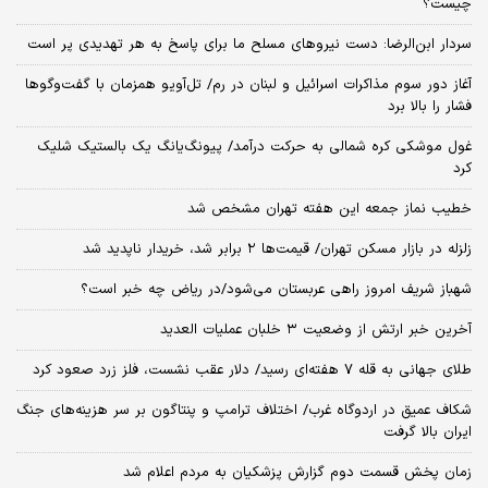
چیست؟
سردار ابن‌الرضا: دست نیروهای مسلح ما برای پاسخ به هر تهدیدی پر است
آغاز دور سوم مذاکرات اسرائیل و لبنان در رم/ تل‌آویو همزمان با گفت‌وگوها
فشار را بالا برد
غول موشکی کره شمالی به حرکت درآمد/ پیونگ‌یانگ یک بالستیک شلیک
کرد
خطیب نماز جمعه این هفته تهران مشخص شد
زلزله در بازار مسکن تهران/ قیمت‌ها ۲ برابر شد، خریدار ناپدید شد
شهباز شریف امروز راهی عربستان می‌شود/در ریاض چه خبر است؟
آخرین خبر ارتش از وضعیت ۳ خلبان عملیات العدید
طلای جهانی به قله ۷ هفته‌ای رسید/ دلار عقب نشست، فلز زرد صعود کرد
شکاف عمیق در اردوگاه غرب/ اختلاف ترامپ و پنتاگون بر سر هزینه‌های جنگ
ایران بالا گرفت
زمان پخش قسمت دوم گزارش پزشکیان به مردم اعلام شد