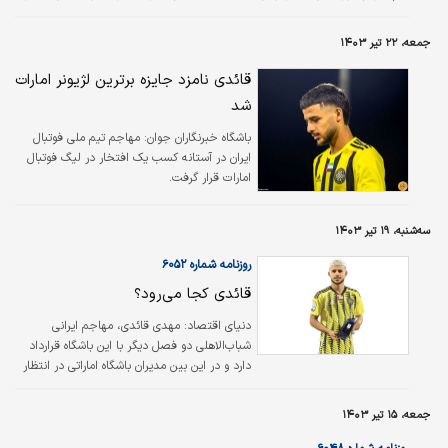
خانوادگی داشته، حل شده است. خبرگزاری تسنیم در این مورد می‌نویسد: «مهاجم
ایرانی الاتحاد کلبا امارات به دلیل برخی مشکلات شخصی در آخرین اردوی تیم ملی
جمعه، ۲۲ تیر ۱۴۰۳
برای بازی با ازبکستان در ایران حضور نداشت. با پیگیری‌ها انجام‌شده، مشکل قائدی
برای حضور در ایران حل شده و در صورت دعوت به تیم…
قائدی نامزد جایزه برترین لژیونر امارات
شد
باشگاه خبرنگاران جوان:
مهاجم تیم ملی فوتبال
ایران در آستانه کسب یک افتخار در لیگ فوتبال
امارات قرار گرفت.
سه‌شنبه، ۱۹ تیر ۱۴۰۳
روزنامه شماره ۶۰۵۲
قائدی کجا می‌رود؟
دنیای اقتصاد: مهدی قائدی، مهاجم ایرانی
شباب‌الاهلی دو فصل دیگر با این باشگاه قرارداد
دارد و در این بین مدیران باشگاه اماراتی در انتظار
تصمیم پائولو سوزا سرمربی پرتغالی‌شان هستند تا
وضعیت قائدی برای فصل آینده مشخص شود. بر
جمعه، ۱۵ تیر ۱۴۰۳
اساس این گزارش، جدا از اتحاد کلبا (تیم فصل
گذشته قائدی) سه باشگاه دیگر از لیگ امارات