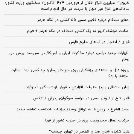
خروج ۲ میلیون اتباع افغان از فروردین ۱۴۰۴ تاکنون/ سخنگوی وزارت کشور:
ساماندهی اتباع غیر مجاز با سرعت در حال انجام است
ادعای سنتکام درباره تغییر مسیر ۵۵ کشتی در تنگه هرمز
اصابت موشک کروز به یک کشتی متخلف در تنگه هرمز + فیلم
فوری / انفجار در آب‌های خلیج فارس
اظهارات جدید ترامپ درباره مذاکرات ایران و آمریکا/ بی سروصدا پیش می
رویم
پروژه عزل و استعفای پزشکیان روی میز دلواپسان/ چه کسی ابتدا استارت
استعفا را زد؟
زمان احتمالی واریز معوقات افزایش حقوق بازنشستگان +جزئیات
قابی تلخ از لیونل مسی در مراسم سوگواری پدرش + عکس
احمد الشرع با روس‌ها به توافق رسید/ جزئیات یادداشت تفاهم جدید
جزئیات اعمال محدودیت برق در جنوب کشور از فردا
علت شنیده شدن صدای انفجار در تهران چیست؟