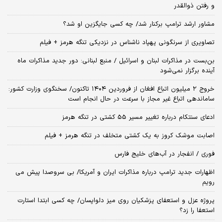
و رفتن ذوالقدر
مشاور ارشد ترامپ برکنار شد/ چه کسی جایگزین او شد؟
تصاویری از سرنگونی پهپاد ناشناس در نزدیکی تنگه هرمز + فیلم
بن‌بست در مذاکرات لبنان و اسرائیل / منبع لبنانی: دور جدید مذاکرات ماه
آینده برگزار نمی‌شود
خروج ۲ میلیون اتباع افغان از فروردین ۱۴۰۴ تاکنون/ سخنگوی وزارت کشور:
ساماندهی اتباع غیر مجاز با سرعت در حال انجام است
ادعای سنتکام درباره تغییر مسیر 55 کشتی در تنگه هرمز
اصابت موشک کروز به یک کشتی متخلف در تنگه هرمز + فیلم
فوری / انفجار در آب‌های خلیج فارس
اظهارات جدید ترامپ درباره مذاکرات ایران و آمریکا/ بی سروصدا پیش می
رویم
پروژه عزل و استعفای پزشکیان روی میز دلواپسان/ چه کسی ابتدا استارت
استعفا را زد؟