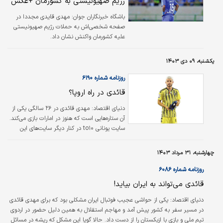
رژیم صهیونیستی به کشورمان +عکس
باشگاه خبرنگاران جوان:
مهدی قایدی مجددا در
صفحه شخصی‌اش به حملات رژیم صهیونیستی
علیه کشورمان واکنش نشان داد.
یکشنبه، ۰۹ دی ۱۴۰۳
روزنامه شماره ۶۱۹۰
قائدی در راه اروپا؟
دنیای اقتصاد: مهدی قائدی در ۲۶ سالگی یکی از
آن ستاره‌هایی است که هنوز در امارات بازی می‌کند.
سایت یونانی to۱۰ در کنار دیگر سایت‌های این
کشور به احتمال پیوستن بازیکن ایرانی به فوتبال
یونان یا پرتغال اشاره کرد و نوشت: «نیمار آسیا
چهارشنبه، ۳۱ مرداد ۱۴۰۳
لقبی است که به این بازیکن که در حال حاضر در
فوتبال امارات بازی می‌کند، داده شده و گزارش‌های
روزنامه شماره ۶۰۸۶
متعددی در پرتغال درباره احتمال پیوستن مهدی
قائدی می‌تواند به ایران بیاید!
قائدی به لیگ این کشور منتشر شده است. طارمی
مهاجم کنونی اینتر، در ۲۷ سالگی به فوتبال اروپا
دنیای اقتصاد: یکی از حواشی عجیب فوتبال ایران مشکلی بود که برای مهدی قائدی
رسید و پیراهن ریوآوه را به تن کرد و در ادامه…
در مسیر سفر به کشور پیش آمد و مهاجم استقلال به همین دلیل حضور در اردوی
تیم ملی و بازی با ازبکستان را از دست داد. حالا گویا این مشکل که ریشه در مسائل