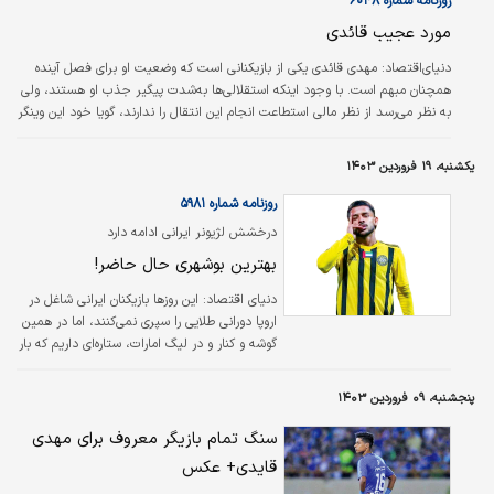
روزنامه شماره ۶۰۴۸
خواهان به خدمت گرفتن او به‌صورت قرضی
مورد عجیب قائدی
هستند و قرار است سرمربی شباب الاهلی به‌زودی
نظر نهایی‌اش را در مورد ماندن یا جدایی قائدی
دنیای‌اقتصاد:
مهدی قائدی یکی از بازیکنانی است که وضعیت او برای فصل آینده
بدهد. این چهار تیم پیشنهاد رسمی‌شان را به
همچنان مبهم است. با وجود اینکه استقلالی‌ها به‌شدت پیگیر جذب او هستند، ولی
باشگاه الاهلی ارائه…
به نظر می‌رسد از نظر مالی استطاعت انجام این انتقال را ندارند، گویا خود این وینگر
ایرانی هم نمی‌داند فصل بعد در کدام تیم بازی می‌کند. باشگاه شباب الاهلی که
مالک اصلی این بازیکن محسوب می‌شود، تمایل چندانی به حفظ وی ندارد و درحالی
یکشنبه، ۱۹ فروردین ۱۴۰۳
راهی اردوی اتریش شده که قائدی در آن غایب است. ضمن اینکه در روزهای گذشته،
تست‌های پزشکی پیش فصل از بازیکنان اتحاد کلبا، تیم فصل قبل این…
روزنامه شماره ۵۹۸۱
درخشش لژیونر ایرانی ادامه دارد
بهترین بوشهری حال حاضر!
دنياي اقتصاد:
این روزها بازیکنان ایرانی شاغل در
اروپا دورانی طلایی را سپری نمی‌کنند، اما در همین
گوشه و کنار و در لیگ امارات، ستاره‌ای داریم که بار
دیگر نشان داده چه پتانسیل بالایی دارد و اگر
انتخاب‌های درستی داشته باشد هنوز هم دیر
پنجشنبه، ۰۹ فروردین ۱۴۰۳
نیست که قدم بزرگی در زندگی حرفه‌ای خود
بردارد. صحبت از مهدی قائدی است که برخلاف
سنگ تمام بازیگر معروف برای مهدی
همشهری معروف بوشهری‌اش در تیم ملی یعنی
قایدی+ عکس
مهدی طارمی، در حال درخشیدن در زمین فوتبال