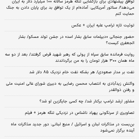
توافق پیشنهادی برای بازگشایی تنگه هرمز سالانه ۱۰۰ میلیارد دلار به ایران
می‌دهد!/ سناتور آمریکایی: آماده‌ام از یک توافق بد برای پایان دادن به جنگ
حمایت کنم
توئیت تازه ترامپ علیه ایران + عکس
حضور جنجالی «دیپلمات سابق بشار اسد» در جشن تولد مسکو/ بشار
الجعفری کیست؟
روایت فرمانده سابق سپاه از پولی که رهبر شهید قرض گرفتند/ بعد از دو سه
ماه همان ۳۰۰ هزار تومان را به من برگرداندند
نفت بر مدار صعودی/ هر بشکه نفت خام نزدیک ۸۵ دلار شد
واکنش زیدآبادی به انتصاب محسن رضایی به دبیری شورای عالی امنیت ملی
و رفتن ذوالقدر
مشاور ارشد ترامپ برکنار شد/ چه کسی جایگزین او شد؟
تصاویری از سرنگونی پهپاد ناشناس در نزدیکی تنگه هرمز + فیلم
بن‌بست در مذاکرات لبنان و اسرائیل / منبع لبنانی: دور جدید مذاکرات ماه
آینده برگزار نمی‌شود