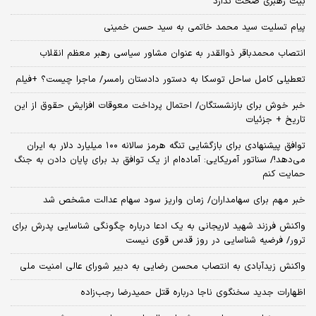
بیت رهبری صحت ندارد
پیام تسلیت سید محمد خاتمی به سید حسن خمینی
انتصاب محمدباقر ذوالقدر به عنوان مشاور سیاسی رهبر معظم انقلاب
تعطیلی کامل ساحل توسکا به دستور دادستان رامسر/ ماجرا چیست؟ +فیلم
خبر خوش برای بازنشستگان/ احتمال پرداخت معوقات افزایش حقوق از این
تاریخ + جزئیات
توافق پیشنهادی برای بازگشایی تنگه هرمز سالانه ۱۰۰ میلیارد دلار به ایران
می‌دهد!/ سناتور آمریکایی: آماده‌ام از یک توافق بد برای پایان دادن به جنگ
حمایت کنم
خبر مهم برای سهامداران/ زمان واریز سود سهام عدالت مشخص شد
واکنش فرزند شهید لاریجانی به یک ادعا درباره چگونگی شناسایی پدرش برای
ترور/ فرضیه شناسایی در روز قدس قوی نیست
واکنش زیدآبادی به انتصاب محسن رضایی به دبیر شورای عالی امنیت ملی
اظهارات جدید سخنگوی ناجا درباره قتل حمیدرضا رجب‌زاده