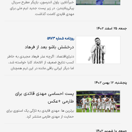
است. دو ایرانی دیگر هم در لیگ امارات حضور
خبرآنلاین:
پاول اندرسون، بازیگر مطرح سریال
دارند و جالب اینجاست که یکی یعنی احمد
پیکی‌بلایندرز، در زیر پست جدید تیم ملی برای
نوراللهی ستاره خط میانی تیمش است، ولی…
مهدی قایدی کامنت گذاشت.
جمعه، ۲۵ اسفند ۱۴۰۲
روزنامه شماره ۵۹۷۳
درخشش باشو بعد از فرهاد
دنیای‌اقتصاد: اگرچه عذر فرهاد مجیدی به خاطر
کسب نتایج ضعیف از‌ الاتحاد کلبا خواسته شد،
اما دیگر ایرانی باقی مانده در این تیم همچنان
خبرساز است، مهدی قائدی که این هفته هم در
ترکیب زردپوشان خوش درخشید.
پنجشنبه، ۱۲ بهمن ۱۴۰۲
پست احساسی مهدی قائدی برای
طارمی +عکس
برترین ها:
مهدی قایدی به تازگی یک استوری برای
حمایت از مهدی طارمی منتشر کرد.
جمعه، ۱۰ شهریور ۱۴۰۲