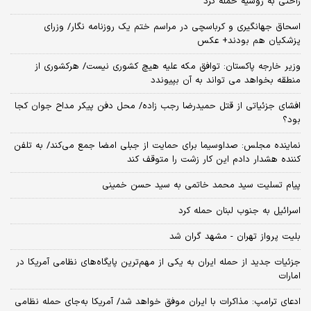
راحتی به روسیه حمله کرد
اسحاق جهانگیری و کرباسچی در مراسم ختم یک روزنامه نگار/ وزرای
پزشکیان هم بودند+ عکس
وزیر خارجه پاکستان: توافق مکه علیه هیچ کشوری نیست/ هرکشوری از
منطقه بخواهد می تواند به آن بپیوندد
افشای جزئیاتی از قتل حمیدرضا رجب زاده/ محل دفن پیکر مداح جوان کجا
بود؟
نماینده مجلس: صداوسیما برای حمایت از جبلی امضا جمع می‌کند/ به تلفن
کننده هشدار دادم این کار زشت را متوقف کند
پیام تسلیت سید محمد خاتمی به سید حسن خمینی
اسرائیل به جنوب لبنان حمله کرد
بلیت پرواز تهران - مشهد گران شد
جزئیات جدید از حمله ایران به یکی از مهم‌ترین پایگاه‌های نظامی آمریکا در
امارات
ادعای ترامپ: مذاکرات با ایران موفق خواهد شد/ آمریکا به‌جای حمله نظامی