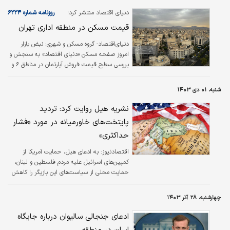
منطقه آزادبانه-مریوان، منطقه آزاد قشم است،
اظهار کرد: این قرارداد از سوی کارفرما با شرکت
دنیای اقتصاد منتشر کرد؛
روزنامه شماره ۶۲۲۴
مشاور تمدید شده است تا ایرادهای وارد شده به
قیمت مسکن در منطقه اداری تهران
آن برطرف شود.
دنیای‌‌‌اقتصاد- گروه مسکن و شهری: نبض بازار
امروز صفحه مسکن «دنیای‌‌‌ اقتصاد» به سنجش و
بررسی سطح قیمت فروش آپارتمان در مناطق ۶ و
۷ پایتخت اختصاص دارد. منطقه ۶ تهران،
محدوده اداری شهر توصیف می‌‌‌شود به این علت
شنبه، ۰۱ دی ۱۴۰۳
که حجم قابل توجهی از دستگاه‌‌‌های دولتی و
شرکت‌‌‌های دولتی و غیردولتی، در این منطقه
نشریه هیل روایت کرد: تردید
ساختمان دارند و فعالیت می‌‌‌کنند. همچنین تراکم
پایتخت‌های خاورمیانه در مورد «فشار
ساختمان‌‌‌های مربوط به خدمات عمومی در منطقه
حداکثری»
۶ بیش از سایر مناطق شهر است. خلوتی
محله‌‌‌های منطقه ۶ در ساعات شبانگاهی نسبت به
اقتصادنیوز:
به ادعای هیل، حمایت آمریکا از
مثلا مناطق ۴ و ۵ که بافت…
کمپین‌های اسرائیل علیه مردم فلسطین و لبنان،
حمایت محلی از سیاست‌های این بازیگر را کاهش
داده است، همزمان بسیاری از پایتخت‌های
خاورمیانه در مورد «فشار حداکثری» تردید دارند و
چهارشنبه، ۲۸ آذر ۱۴۰۳
احساس می‌کنند که این امر باعث افزایش
تنش‌های منطقه‌ای خواهد شد.
ادعای جنجالی سالیوان درباره جایگاه