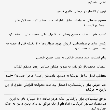
دفاعی هستیم
فوری / انفجار در آب‌های خلیج فارس
حضور جنجالی «دیپلمات سابق بشار اسد» در جشن تولد مسکو/ بشار
الجعفری کیست؟
تسنیم خبر انتصاب محسن رضایی در شورای عالی امنیت ملی را حذف کرد
رئیس سازمان هواپیمایی: گزارش ورود هواگردها ٣٠ دقیقه قبل از حمله به
بیت رهبری صحت ندارد
پیام تسلیت سید محمد خاتمی به سید حسن خمینی
انتصاب محمدباقر ذوالقدر به عنوان مشاور سیاسی رهبر معظم انقلاب
تعطیلی کامل ساحل توسکا به دستور دادستان رامسر/ ماجرا چیست؟ +فیلم
خبر خوش برای بازنشستگان/ احتمال پرداخت معوقات افزایش حقوق از این
تاریخ + جزئیات
توافق پیشنهادی برای بازگشایی تنگه هرمز سالانه ۱۰۰ میلیارد دلار به ایران
می‌دهد!/ سناتور آمریکایی: آماده‌ام از یک توافق بد برای پایان دادن به جنگ
حمایت کنم