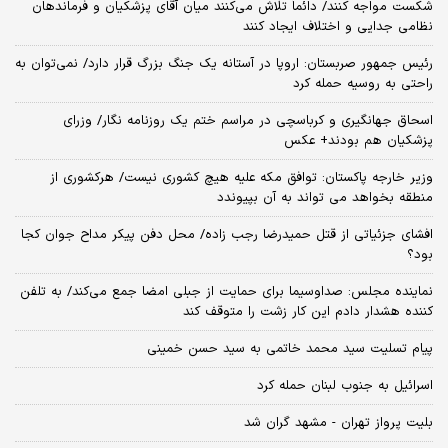
شکست مواجه کنند/ دائماً تلاش می‌کنند میان آقای پزشکیان و فرماندهان
نظامی جدایی و اختلاف ایجاد کنند
رئیس جمهور صربستان: اروپا در آستانه یک جنگ بزرگ قرار دارد/ نمی‌توان به
راحتی به روسیه حمله کرد
اسحاق جهانگیری و کرباسچی در مراسم ختم یک روزنامه نگار/ وزرای
پزشکیان هم بودند+ عکس
وزیر خارجه پاکستان: توافق مکه علیه هیچ کشوری نیست/ هرکشوری از
منطقه بخواهد می تواند به آن بپیوندد
افشای جزئیاتی از قتل حمیدرضا رجب زاده/ محل دفن پیکر مداح جوان کجا
بود؟
نماینده مجلس: صداوسیما برای حمایت از جبلی امضا جمع می‌کند/ به تلفن
کننده هشدار دادم این کار زشت را متوقف کند
پیام تسلیت سید محمد خاتمی به سید حسن خمینی
اسرائیل به جنوب لبنان حمله کرد
بلیت پرواز تهران - مشهد گران شد