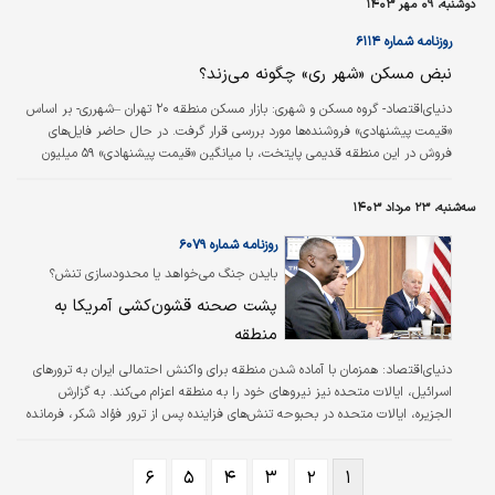
دوشنبه، ۰۹ مهر ۱۴۰۳
روزنامه شماره ۶۱۱۴
نبض مسکن «شهر ری» چگونه می‌‌‌زند؟
دنیای‌اقتصاد- گروه مسکن و شهری:
بازار مسکن منطقه ۲۰ تهران –شهرری- بر اساس
«قیمت پیشنهادی» فروشنده‌‌‌ها مورد بررسی قرار گرفت. در حال حاضر فایل‌‌‌های
فروش در این منطقه قدیمی پایتخت، با میانگین «قیمت پیشنهادی» ۵۹ میلیون
تومان در مترمربع به بازار عرضه شده است.
سه‌شنبه، ۲۳ مرداد ۱۴۰۳
روزنامه شماره ۶۰۷۹
بایدن جنگ می‌خواهد یا محدودسازی تنش؟
پشت صحنه قشون‌کشی آمریکا به
منطقه
دنیای‌اقتصاد:
همزمان با آماده شدن منطقه برای واکنش احتمالی ایران به ترورهای
اسرائیل، ایالات متحده نیز نیروهای خود را به منطقه اعزام می‌کند. به گزارش
الجزیره، ایالات متحده در بحبوحه تنش‌‌‌های فزاینده پس از ترور فؤاد شکر، فرمانده
حزب‌الله در بیروت توسط اسرائیل و ترور اسماعیل هنیه، رهبر سیاسی حماس در
تهران، یک گروه حمله دریایی را در شرق مدیترانه مستقر کرده است.
۶
۵
۴
۳
۲
۱