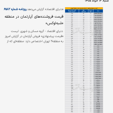
شنبه، ۱۶ خرداد ۱۴۰۵
«دنیای اقتصاد» گزارش می‌دهد؛
روزنامه شماره ۶۵۸۲
قیمت فروشنده‌های آپارتمان در منطقه
«شبه‌لوکس»
دنیای‌ اقتصاد - گروه مسکن و شهری: لیست
«قیمت پیشنهادی» فروش آپارتمان در گزارش امروز
به منطقه۲ تهران اختصاص دارد؛ منطقه‌ای که از
یک‌سو همسایه منطقه شمالی شهر یعنی منطقه
یک است و از سوی دیگر، یک منطقه «شبه‌لوکس»
محسوب می‌شود. بازار مسکن منطقه۲، ترکیبی از
محله‌های لوکس همچون سعادت‌آباد و شهرک‌غرب
و همچنین محله‌هایی مثل ستارخان به‌عنوان محله
مجاور منطقه ۶ را شکل داده است. بنابراین این
منطقه را نه می‌توان، لوکس و نه در سطح مناطق
متوسط شهر معرفی کرد. با این حال، سطح قیمت
مدنظر فروشنده‌های آپارتمان…