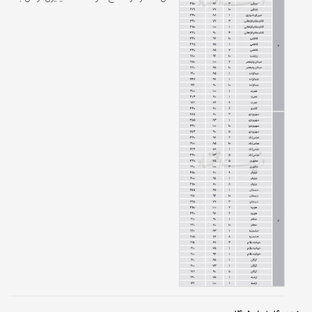
ازای هر مترمربع قرار دارد. متوسط «قیمت
پیشنهادی» در فایل‌‌های یک هفته گذشته در بازار
مسکن منطقه ۶رقمی معادل ۳۹۶‌میلیون تومان و
در منطقه۷ نیز ۱۸۴‌میلیون تومان به ازای هر
مترمربع است. شاخص «قیمت پیشنهادی»
براساس واحدهای میان‌متراژ متوسط ۸۵مترمربع و
عمر بنای زیر ۱۰سال سنجش شده است.