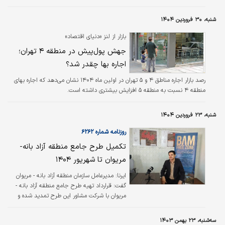
سمت کهنسال شدن ساختمان‌ها در این دو منطقه
دارد. بررسی‌های «دنیای اقتصاد» نشان می‌دهد،
شنبه، ۳۰ فروردین ۱۴۰۴
متوسط «قیمت پیشنهادی» فروش آپارتمان‌های
میانسال با بازه زمانی ۱۰ تا ۱۵ سال در دو منطقه ۶
بازار از لنز «دنیای اقتصاد»
و ۷ تهران به سطح ۱۱۷.۴ میلیون تومان در هر متر
جهش پول‌پیش در منطقه ۴ تهران؛
مربع رسیده است. این فایل‌ها با متوسط مساحت
اجاره بها چقدر شد؟
۸۴.۹ متر مربع از بازار مسکن این مناطق انتخاب
شده‌اند.
رصد بازار اجاره مناطق ۴ و ۵ تهران در اولین ماه ۱۴۰۴ نشان می‌دهد که اجاره‌ بهای
منطقه ۴ نسبت به منطقه ۵ افزایش بیشتری داشته است.
شنبه، ۲۳ فروردین ۱۴۰۴
روزنامه شماره ۶۲۶۲
تکمیل طرح جامع منطقه آزاد بانه-
مریوان تا شهریور ۱۴۰۴
ایرنا: مدیرعامل سازمان منطقه آزاد بانه - مریوان
گفت: قرارداد تهیه طرح جامع منطقه آزاد بانه -
مریوان با شرکت مشاور این طرح تمدید شده و
قرار است تا پایان شهریور آن را تحویل دهند.
فردین وکیلی با اشاره به اینکه کارفرمای طرح جامع
سه‌شنبه، ۲۳ بهمن ۱۴۰۳