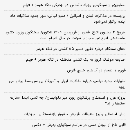
تصاویری از سرنگونی پهپاد ناشناس در نزدیکی تنگه هرمز + فیلم
بن‌بست در مذاکرات لبنان و اسرائیل / منبع لبنانی: دور جدید مذاکرات ماه
آینده برگزار نمی‌شود
خروج ۲ میلیون اتباع افغان از فروردین ۱۴۰۴ تاکنون/ سخنگوی وزارت کشور:
ساماندهی اتباع غیر مجاز با سرعت در حال انجام است
ادعای سنتکام درباره تغییر مسیر ۵۵ کشتی در تنگه هرمز
اصابت موشک کروز به یک کشتی متخلف در تنگه هرمز + فیلم
فوری / انفجار در آب‌های خلیج فارس
اظهارات جدید ترامپ درباره مذاکرات ایران و آمریکا/ بی سروصدا پیش می
رویم
پروژه عزل و استعفای پزشکیان روی میز دلواپسان/ چه کسی ابتدا استارت
استعفا را زد؟
زمان احتمالی واریز معوقات افزایش حقوق بازنشستگان +جزئیات
قابی تلخ از لیونل مسی در مراسم سوگواری پدرش + عکس