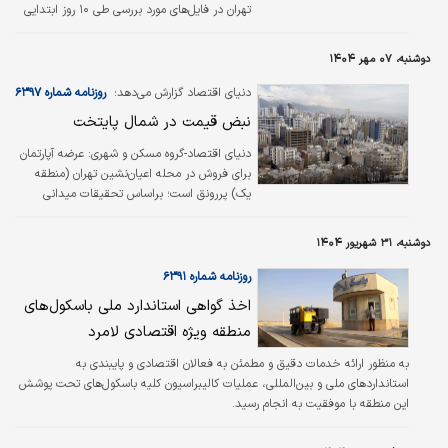
تهران در فایل‌های مورد بررسی طی ۱۰ روز ابتدایی
مهر از کف قیمت ۱۰۸‌میلیون تومان تا ۳۰۰‌میلیون
تومان در نوسان است. بازه نوسان قیمت در محلات
دوشنبه، ۰۷ مهر ۱۴۰۴
مختلف منطقه ۲ متفاوت بوده و در عین حال
خانه‌ها بر اساس عمر بنا و کیفیت ساخت با
دنیای اقتصاد گزارش می‌دهد؛
روزنامه شماره ۶۳۹۷
قیمت‌های متفاوتی در بازار عرضه می‌شوند. به این
نبض قیمت در شمال پایتخت
ترتیب اگر به دنبال آپارتمانی با عمر بنای بالاتر و
بدون امکاناتی نظیر پارکینگ و انباری هستید، در
دنیای اقتصاد-گروه مسکن و شهری:
عرضه آپارتمان
برخی محلات منطقه ۲ تهران، خانه‌ای با قیمتی در
برای فروش در محله اعیان‌نشین تهران (منطقه
محدوده…
یک) پررونق است؛ براساس تحقیقات میدانی
انجام شده در محلات منتخب این منطقه کمتر
آپارتمانی با قیمتی کمتر از ۲۰۰ میلیون تومان به
دوشنبه، ۳۱ شهریور ۱۴۰۴
ازای هر متر مربع برای عرضه وجود دارد، این در
حالی است که سقف قیمت پیشنهادی در فایل‌های
روزنامه شماره ۶۳۹۱
مورد بررسی به ۴۷۰ میلیون تومان به ازای هر متر
اخذ گواهی استاندارد ملی باسکول‌های
مربع نیز می‌رسد.
منطقه ویژه اقتصادی لامرد
به منظور ارائه خدمات دقیق و مطمئن به فعالان اقتصادی و پایبندی به
استانداردهای ملی و بین‌المللی، عملیات کالیبراسیون کلیه باسکول‌های تحت پوشش
این منطقه با موفقیت به انجام رسید.