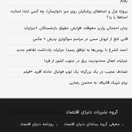
رویم
پروژه عزل و استعفای پزشکیان روی میز دلواپسان/ چه کسی ابتدا استارت
استعفا را زد؟
زمان احتمالی واریز معوقات افزایش حقوق بازنشستگان +جزئیات
قابی تلخ از لیونل مسی در مراسم سوگواری پدرش + عکس
احمد الشرع با روس‌ها به توافق رسید/ جزئیات یادداشت تفاهم جدید
جزئیات اعمال محدودیت برق در جنوب کشور از فردا
تصادف عجیب در یک بزرگراه؛ یک توپ فوتبال حادثه‌ آفرید +فیلم
پیام تبریک قالیباف به محسن رضایی
گروه نشریات دنیای اقتصاد
معرفی گروه رسانه‌ای دنیای اقتصاد
روزنامه دنیای اقتصاد