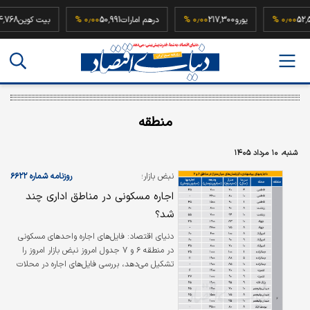
ه
52,500,000
۰٫۰۰ %
یورو
217,300
۰٫۰۰ %
درهم امارات
50,991
۰٫۰۰ %
بیت کو
منطقه
شنبه، ۱۰ مرداد ۱۴۰۵
نبض بازار؛
روزنامه شماره ۶۶۲۲
اجاره مسکونی در مناطق اداری چند
شد؟
دنیای‌ اقتصاد: فایل‌های اجاره واحدهای مسکونی
در منطقه ۶ و ۷ جدول امروز نبض بازار امروز را
تشکیل می‌دهد، بررسی فایل‌های اجاره در محلات
منتخب این دو منطقه نشان از آن دارد که برای
اجاره واحدی میان‌متراژ در این دو منطقه با عمر
بنای نوساز تا ۱۰سال ساخت به متوسط ودیعه