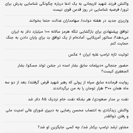
واکنش فرزند شهید لاریجانی به یک ادعا درباره چگونگی شناسایی پدرش برای
ترور/ فرضیه شناسایی در روز قدس قوی نیست
واریزی جدید در هفته دولت/ سهامداران عدالت حتما بخوانند
توافق پیشنهادی برای بازگشایی تنگه هرمز سالانه ۱۰۰ میلیارد دلار به ایران
می‌دهد!/ سناتور آمریکایی: آماده‌ام از یک توافق بد برای پایان دادن به جنگ
حمایت کنم
توئیت تازه ترامپ علیه ایران + عکس
حضور جنجالی «دیپلمات سابق بشار اسد» در جشن تولد مسکو/ بشار
الجعفری کیست؟
روایت فرمانده سابق سپاه از پولی که رهبر شهید قرض گرفتند/ بعد از دو سه
ماه همان ۳۰۰ هزار تومان را به من برگرداندند
نفت بر مدار صعودی/ هر بشکه نفت خام نزدیک ۸۵ دلار شد
واکنش زیدآبادی به انتصاب محسن رضایی به دبیری شورای عالی امنیت ملی
و رفتن ذوالقدر
مشاور ارشد ترامپ برکنار شد/ چه کسی جایگزین او شد؟