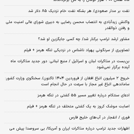
ماه همان ۳۰۰ هزار تومان را به من برگرداندند
نفت بر مدار صعودی/ هر بشکه نفت خام نزدیک 85 دلار شد
واکنش زیدآبادی به انتصاب محسن رضایی به دبیری شورای عالی امنیت ملی
و رفتن ذوالقدر
مشاور ارشد ترامپ برکنار شد/ چه کسی جایگزین او شد؟
تصاویری از سرنگونی پهپاد ناشناس در نزدیکی تنگه هرمز + فیلم
بن‌بست در مذاکرات لبنان و اسرائیل / منبع لبنانی: دور جدید مذاکرات ماه
آینده برگزار نمی‌شود
خروج ۲ میلیون اتباع افغان از فروردین ۱۴۰۴ تاکنون/ سخنگوی وزارت کشور:
ساماندهی اتباع غیر مجاز با سرعت در حال انجام است
ادعای سنتکام درباره تغییر مسیر 55 کشتی در تنگه هرمز
اصابت موشک کروز به یک کشتی متخلف در تنگه هرمز + فیلم
فوری / انفجار در آب‌های خلیج فارس
اظهارات جدید ترامپ درباره مذاکرات ایران و آمریکا/ بی سروصدا پیش می