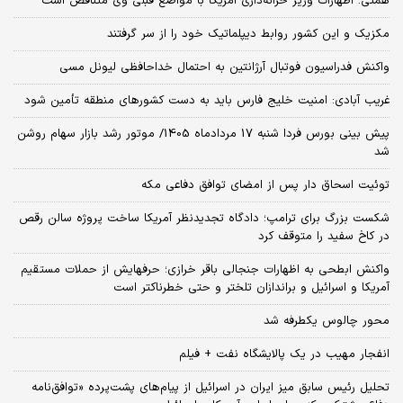
همتی: اظهارات وزیر خزانه‌داری آمریکا با مواضع قبلی وی متناقض است
مکزیک و این کشور روابط دیپلماتیک خود را از سر گرفتند
واکنش فدراسیون فوتبال آرژانتین به احتمال خداحافظی لیونل مسی
غریب آبادی: امنیت خلیج فارس باید به دست کشورهای منطقه تأمین شود
پیش بینی بورس فردا شنبه 17 مردادماه 1405/ موتور رشد بازار سهام روشن
شد
توئیت اسحاق دار پس از امضای توافق دفاعی مکه
شکست بزرگ برای ترامپ؛ دادگاه تجدیدنظر آمریکا ساخت پروژه سالن رقص
در کاخ سفید را متوقف کرد
واکنش ابطحی به اظهارات جنجالی باقر خرازی؛ حرفهایش از حملات مستقیم
آمریکا و اسرائیل و براندازان تلختر و حتی خطرناکتر است
محور چالوس یکطرفه شد
انفجار مهیب در یک پالایشگاه نفت + فیلم
تحلیل رئیس سابق میز ایران در اسرائیل از پیام‌های پشت‌پرده «توافق‌نامه