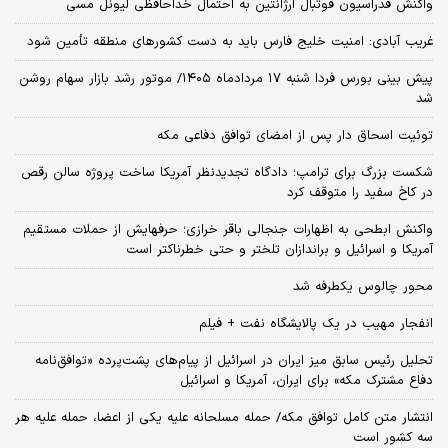
واکنش فدراسیون فوتبال آرژانتین به احتمال خداحافظی لیونل مسی
غریب آبادی: امنیت خلیج فارس باید به دست کشورهای منطقه تأمین شود
پیش بینی بورس فردا شنبه ۱۷ مردادماه ۱۴۰۵/ موتور رشد بازار سهام روشن
شد
توئیت اسحاق دار پس از امضای توافق دفاعی مکه
شکست بزرگ برای ترامپ؛ دادگاه تجدیدنظر آمریکا ساخت پروژه سالن رقص
در کاخ سفید را متوقف کرد
واکنش ابطحی به اظهارات جنجالی باقر خرازی؛ حرفهایش از حملات مستقیم
آمریکا و اسرائیل و براندازان تلختر و حتی خطرناکتر است
محور چالوس یکطرفه شد
انفجار مهیب در یک پالایشگاه نفت + فیلم
تحلیل رئیس سابق میز ایران در اسرائیل از پیام‌های پشت‌پرده «توافق‌نامه
دفاع مشترک مکه» برای ایران، آمریکا و اسرائیل
انتشار متن کامل توافق مکه/ حمله مسلحانه علیه یکی از اعضا، حمله علیه هر
سه کشور است