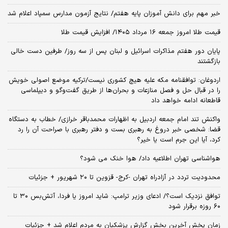
خبر مهم برای دانش آموزان پایه هفتم/ نتایج آزمون مدارس سمپاد اعلام شد
قیمت طلا امروز جمعه ۱۶ مرداد ۱۴۰۵/ افزایش قیمت طلا
پایان دور هفتم مذاکرات اسرائیل و لبنان پس از سه روز/ طرفین دست خالی
بازگشتند
اردوغان: توافقنامه مکه علیه هیچ کشوری نیست/ترکیه موضع اصولی خویش
را در قبال حل و فصل منازعات و بحران‌ها از طریق گفت‌وگو و دیپلماسی
قاطعانه ادامه خواهد داد
واکنش تند امام جمعه اردبیل به اظهارات محمدباقر خرازی/ خطاب به دستگاه
قضا: شخصی خبر دروغ به رهبری بست و دفتر رهبری با صراحت آن را رد
کرد، آیا این جرم است یا خیر؟
هواشناسی تهران اطلاعیه داد/ هوا خنک می شود؟
محدودیت تردد در آزادراه تهران -کرج- قزوین تا ۲۰ شهریور + جزئیات
توافق نزدیک است؟/ ادعای وزیر ترامپ: شاید امروز یا فردا، آتش‌بس ۳۰ تا
۶۰ روزه برقرار شود
زمان پخش آخرین بخش گزارش پزشکیان به مردم اعلام شد + جزئیات