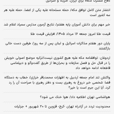
دفاع مشترک مکه» برای ایران، آمریکا و اسرائیل
انتشار متن کامل توافق مکه/ حمله مسلحانه علیه یکی از اعضا، حمله علیه هر
سه کشور است
خبر مهم برای دانش آموزان پایه هفتم/ نتایج آزمون مدارس سمپاد اعلام شد
قیمت طلا امروز جمعه ۱۶ مرداد ۱۴۰۵/ افزایش قیمت طلا
پایان دور هفتم مذاکرات اسرائیل و لبنان پس از سه روز/ طرفین دست خالی
بازگشتند
اردوغان: توافقنامه مکه علیه هیچ کشوری نیست/ترکیه موضع اصولی خویش
را در قبال حل و فصل منازعات و بحران‌ها از طریق گفت‌وگو و دیپلماسی
قاطعانه ادامه خواهد داد
واکنش تند امام جمعه اردبیل به اظهارات محمدباقر خرازی/ خطاب به دستگاه
قضا: شخصی خبر دروغ به رهبری بست و دفتر رهبری با صراحت آن را رد
کرد، آیا این جرم است یا خیر؟
هواشناسی تهران اطلاعیه داد/ هوا خنک می شود؟
محدودیت تردد در آزادراه تهران -کرج- قزوین تا ۲۰ شهریور + جزئیات