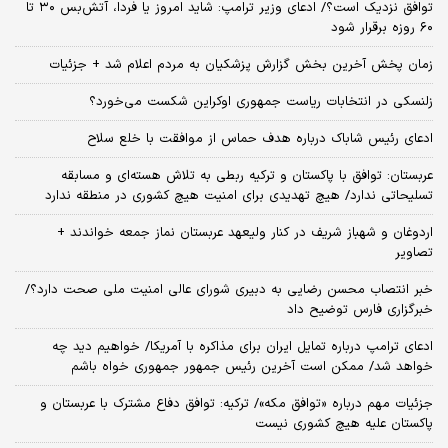
توافق نزدیک است؟/ ادعای وزیر ترامپ: شاید امروز یا فردا، آتش‌بس ۳۰ تا
۶۰ روزه برقرار شود
زمان پخش آخرین بخش گزارش پزشکیان به مردم اعلام شد + جزئیات
زلنسکی در انتخابات ریاست جمهوری اوکراین شکست می‌خورد؟
ادعای رئیس شاباک درباره هدف حماس از موافقت با خلع سلاح
عربستان: توافق با پاکستان و ترکیه ربطی به تلاش هسته‌ای و مسابقه
تسلیحاتی ندارد/ هیچ تهدیدی برای امنیت هیچ کشوری در منطقه ندارد
اردوغان و شهباز شریف در کنار ولیعهد عربستان نماز جمعه خواندند +
تصاویر
خبر انتصاب محسن رضایی به دبیری شورای عالی امنیت ملی صحت دارد؟/
خبرگزاری فارس توضیح داد
ادعای ترامپ درباره تمایل ایران برای مذاکره با آمریکا/ خواهیم دید چه
خواهد شد/ ممکن است آخرین رئیس‌ جمهور جمهوری خواه باشم
جزئیات مهم درباره «توافق مکه»/ ترکیه‌: توافق دفاع مشترک با عربستان و
پاکستان علیه هیچ کشوری نیست