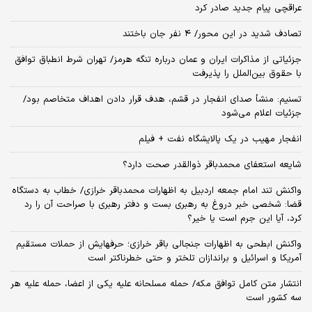
عراقچی پیام جدید صادر کرد
تصادف شدید در این محور/ ۴ نفر جان باختند
جزئیاتی از مذاکرات ایران و عمان درباره تنگه هرمز/ تهران شرط انطباق توافق
با حقوق بین‌الملل را پذیرفت
تسنیم: منشأ صدای انفجار در قشم، هدف قرار دادن اهداف متخاصم بود/
جزئیات اعلام می‌شود
انفجار مهیب در یک پالایشگاه نفت + فیلم
شایعه استعفای محمدباقر ذوالقدر صحت دارد؟
واکنش تند امام جمعه اردبیل به اظهارات محمدباقر خرازی/ خطاب به دستگاه
قضا: شخصی خبر دروغ به رهبری بست و دفتر رهبری با صراحت آن را رد
کرد، آیا این جرم است یا خیر؟
واکنش ابطحی به اظهارات جنجالی باقر خرازی؛ حرفهایش از حملات مستقیم
آمریکا و اسرائیل و براندازان تلختر و حتی خطرناکتر است
انتشار متن کامل توافق مکه/ حمله مسلحانه علیه یکی از اعضا، حمله علیه هر
سه کشور است